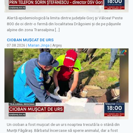
Alertă epidemiologică la limita dintre județele Gorj și Vâlcea! Peste
800 de oi dintr-o fermă din localitatea Drăgoieni și de pe pășunile
alpine din zona Transalpina […]
CIOBAN MUȘCAT DE URS
07.08.2026
|
Marian Jinga
| Argeș
Un cioban a fost mușcat de un urs noaptea trecută la o stână din
Munții Făgăraș. Bărbatul încercase să sperie animalul, dar a fost