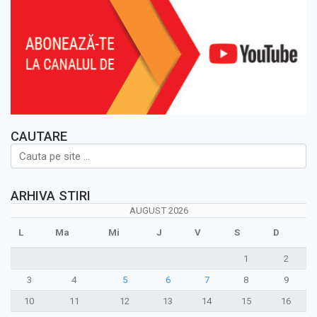
CAUTARE
ARHIVA STIRI
AUGUST 2026
L
Ma
Mi
J
V
S
D
1
2
3
4
5
6
7
8
9
10
11
12
13
14
15
16