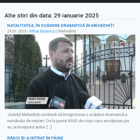
Alte stiri din data: 29 ianuarie 2025
NATALITATEA, ÎN SCĂDERE DRAMATICĂ ÎN MEHEDINȚI
29.01.2025
|
Mihai Bădescu
| Mehedinți
Județul Mehedinți continuă să înregistreze o scădere dramatică a
numărului de nașteri. De la peste 4500 de copii care se năşteau pe
an, la începutul anilor […]
RĂDOI ȘI-A INTRAT ÎN PÂINE