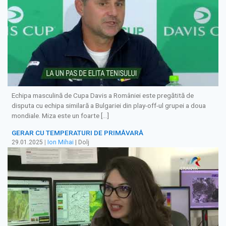
Echipa masculină de Cupa Davis a României este pregătită de
disputa cu echipa similară a Bulgariei din play-off-ul grupei a doua
mondiale. Miza este un foarte […]
GERAR CU TEMPERATURI DE PRIMĂVARĂ
29.01.2025
|
Ion Mihai
| Dolj