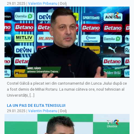
29.01.2025
|
Valentin Pribeanu
| Dolj
Costel Gâlcă a plecat ieri din cantonamentul din Lunca Jiului după ce
a fost demis de Mihai Rotaru. La numai câteva ore, noul tehnician al
Universității, […]
LA UN PAS DE ELITA TENISULUI
29.01.2025
|
Valentin Pribeanu
| Dolj