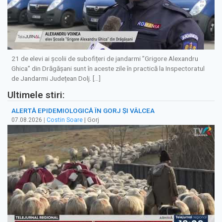
21 de elevi ai școlii de subofițeri de jandarmi ”Grigore Alexandru
Ghica” din Drăgășani sunt în aceste zile în practică la Inspectoratul
de Jandarmi Județean Dolj. […]
Ultimele stiri:
ALERTĂ EPIDEMIOLOGICĂ ÎN GORJ ȘI VÂLCEA
07.08.2026
|
Costin Soare
| Gorj