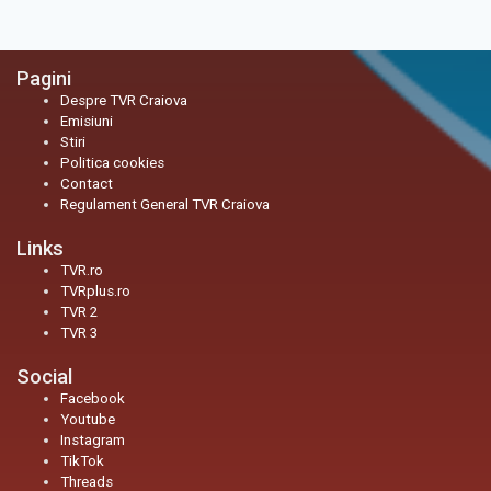
Pagini
Despre TVR Craiova
Emisiuni
Stiri
Politica cookies
Contact
Regulament General TVR Craiova
Links
TVR.ro
TVRplus.ro
TVR 2
TVR 3
Social
Facebook
Youtube
Instagram
TikTok
Threads