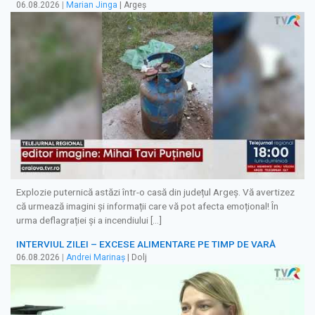
06.08.2026
|
Marian Jinga
| Argeș
Explozie puternică astăzi într-o casă din județul Argeș. Vă avertizez
că urmează imagini și informații care vă pot afecta emoțional! În
urma deflagrației și a incendiului […]
INTERVIUL ZILEI – EXCESE ALIMENTARE PE TIMP DE VARĂ
06.08.2026
|
Andrei Marinaș
| Dolj