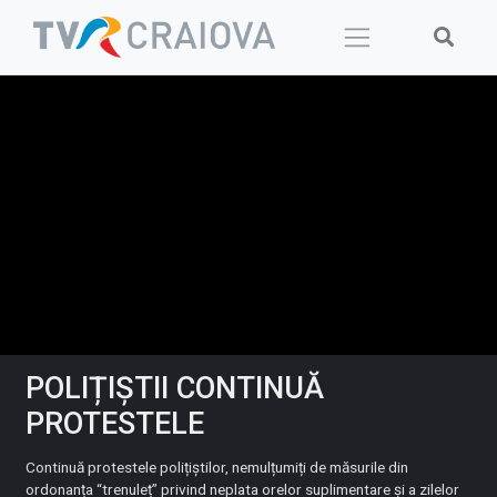
Skip
to
content
POLIȚIȘTII CONTINUĂ
PROTESTELE
Continuă protestele polițiștilor, nemulțumiți de măsurile din
ordonanța “trenuleț” privind neplata orelor suplimentare și a zilelor