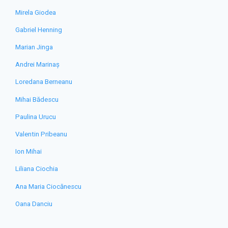
Mirela Giodea
Gabriel Henning
Marian Jinga
Andrei Marinaș
Loredana Berneanu
Mihai Bădescu
Paulina Urucu
Valentin Pribeanu
Ion Mihai
Liliana Ciochia
Ana Maria Ciocănescu
Oana Danciu