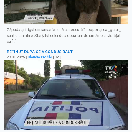
Zăpada şi frigul din ianuarie, lună cunoscută în popor şi ca ,,gerar,,
sunt o amintire. Sfârşitul celei de a doua luni de iarnă ne-a răsfăţat
cu […]
REȚINUT DUPĂ CE A CONDUS BĂUT
29.01.2025
|
Claudia Predilă
| Dolj