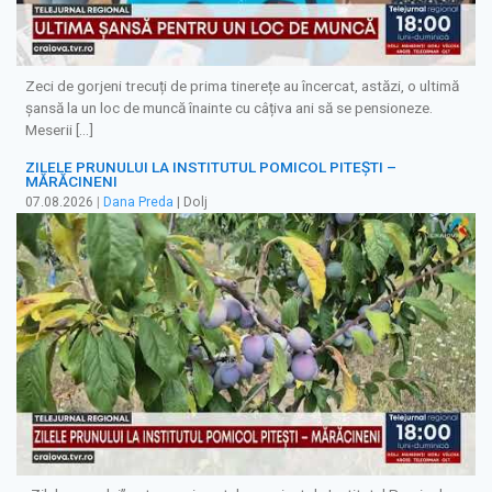
Zeci de gorjeni trecuți de prima tinerețe au încercat, astăzi, o ultimă
șansă la un loc de muncă înainte cu câțiva ani să se pensioneze.
Meserii […]
ZILELE PRUNULUI LA INSTITUTUL POMICOL PITEȘTI –
MĂRĂCINENI
07.08.2026
|
Dana Preda
| Dolj