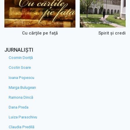
Cu cărţile pe faţă
Spirit şi credin
JURNALIȘTI
Cosmin Doriță
Costin Soare
Ioana Popescu
Marga Bulugean
Ramona Dincă
Dana Preda
Luiza Paraschivu
Claudia Predilă