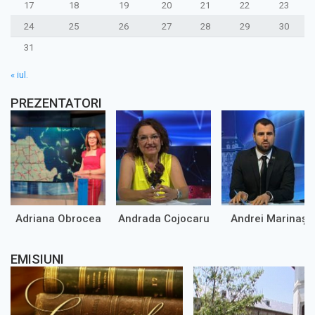
17
18
19
20
21
22
23
24
25
26
27
28
29
30
31
« iul.
PREZENTATORI
Adriana Obrocea
Andrada Cojocaru
Andrei Marinaș
EMISIUNI