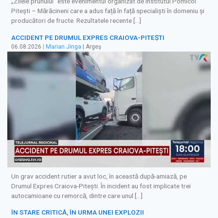
„Zilele prunului” este evenimentul organizat de Institutul Pomicol
Pitești – Mărăcineni care a adus față în față specialiști în domeniu și
producători de fructe. Rezultatele recente […]
ACCIDENT PE DRUMUL EXPRES CRAIOVA-PITEȘTI
06.08.2026
|
Marian Jinga
| Argeș
Un grav accident rutier a avut loc, în această după-amiază, pe
Drumul Expres Craiova-Pitești. În incident au fost implicate trei
autocamioane cu remorcă, dintre care unul […]
ÎN STARE CRITICĂ, ÎN URMA UNEI EXPLOZII