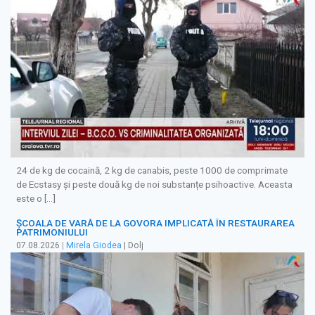
24 de kg de cocaină, 2 kg de canabis, peste 1000 de comprimate
de Ecstasy și peste două kg de noi substanțe psihoactive. Aceasta
este o […]
ȘCOALA DE VARĂ DE LA GOVORA IMPLICATĂ ÎN RESTAURAREA
PATRIMONIULUI
07.08.2026
|
Mirela Giodea
| Dolj