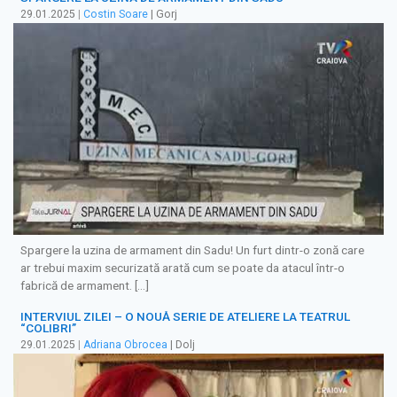
29.01.2025
|
Costin Soare
| Gorj
Spargere la uzina de armament din Sadu! Un furt dintr-o zonă care
ar trebui maxim securizată arată cum se poate da atacul într-o
fabrică de armament. […]
INTERVIUL ZILEI – O NOUĂ SERIE DE ATELIERE LA TEATRUL
“COLIBRI”
29.01.2025
|
Adriana Obrocea
| Dolj