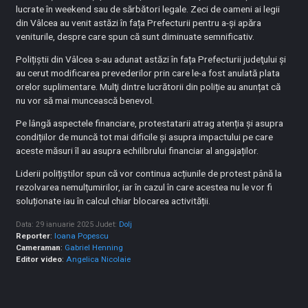
lucrate în weekend sau de sărbători legale. Zeci de oameni ai legii
din Vâlcea au venit astăzi în fața Prefecturii pentru a-și apăra
veniturile, despre care spun că sunt diminuate semnificativ.
Polițiștii din Vâlcea s-au adunat astăzi în fața Prefecturii judeţului şi
au cerut modificarea prevederilor prin care le-a fost anulată plata
orelor suplimentare. Mulţi dintre lucrătorii din poliție au anunțat că
nu vor să mai muncească benevol.
Pe lângă aspectele financiare, protestatarii atrag atenția și asupra
condițiilor de muncă tot mai dificile și asupra impactului pe care
aceste măsuri îl au asupra echilibrului financiar al angajaților.
Liderii polițiștilor spun că vor continua acțiunile de protest până la
rezolvarea nemulțumirilor, iar în cazul în care acestea nu le vor fi
soluționate iau în calcul chiar blocarea activității.
Data: 29 ianuarie 2025
Judet:
Dolj
Reporter
:
Ioana Popescu
Cameraman
:
Gabriel Henning
Editor video
:
Angelica Nicolaie