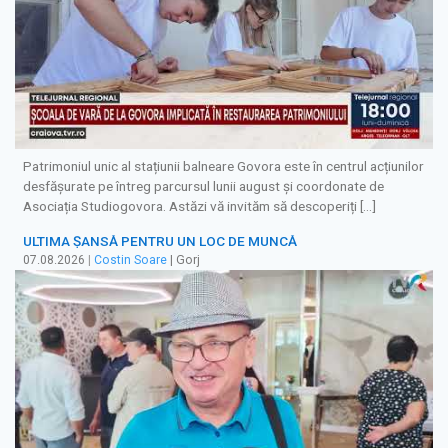
Patrimoniul unic al stațiunii balneare Govora este în centrul acțiunilor
desfășurate pe întreg parcursul lunii august și coordonate de
Asociația Studiogovora. Astăzi vă invităm să descoperiți […]
ULTIMA ȘANSĂ PENTRU UN LOC DE MUNCĂ
07.08.2026
|
Costin Soare
| Gorj