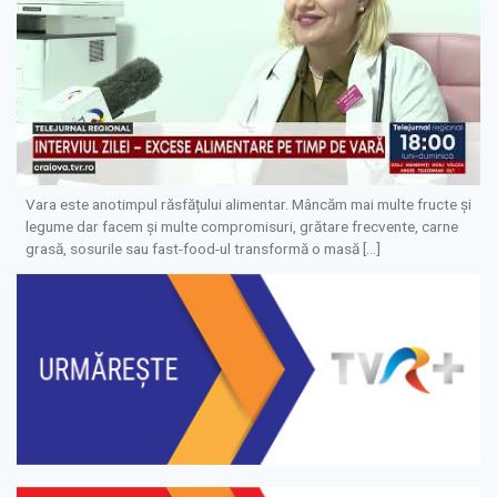
Vara este anotimpul răsfățului alimentar. Mâncăm mai multe fructe și
legume dar facem și multe compromisuri, grătare frecvente, carne
grasă, sosurile sau fast-food-ul transformă o masă […]