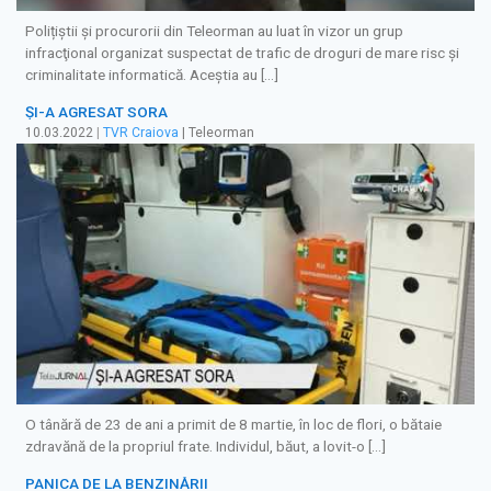
Polițiștii şi procurorii din Teleorman au luat în vizor un grup
infracţional organizat suspectat de trafic de droguri de mare risc şi
criminalitate informatică. Aceştia au […]
ŞI-A AGRESAT SORA
10.03.2022
|
TVR Craiova
| Teleorman
O tânără de 23 de ani a primit de 8 martie, în loc de flori, o bătaie
zdravănă de la propriul frate. Individul, băut, a lovit-o […]
PANICA DE LA BENZINĂRII