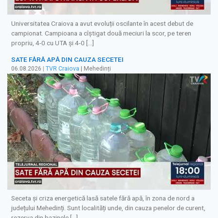
Universitatea Craiova a avut evoluții oscilante în acest debut de
campionat. Campioana a cîștigat două meciuri la scor, pe teren
propriu, 4-0 cu UTA și 4-0 […]
SATE FĂRĂ APĂ DIN CAUZA SECETEI
06.08.2026
|
TVR Craiova
| Mehedinți
Seceta și criza energetică lasă satele fără apă, în zona de nord a
județului Mehedinți. Sunt localități unde, din cauza penelor de curent,
rezerva din bazinele […]