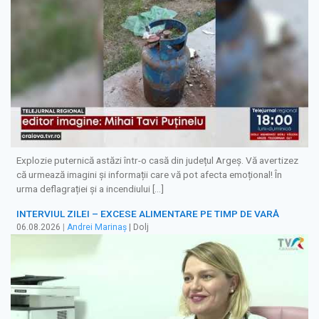
Explozie puternică astăzi într-o casă din județul Argeș. Vă avertizez
că urmează imagini și informații care vă pot afecta emoțional! În
urma deflagrației și a incendiului […]
INTERVIUL ZILEI – EXCESE ALIMENTARE PE TIMP DE VARĂ
06.08.2026
|
Andrei Marinaș
| Dolj