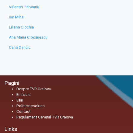
Valentin Pribeanu
Ion Mihai
Liliana Ciochia
Ana Maria Ciocănescu
Oana Danciu
Pagini
Despre TVR Craiova
Emisiuni
Stiri
Politica cookies
Contact
Regulament General TVR Craiova
Links