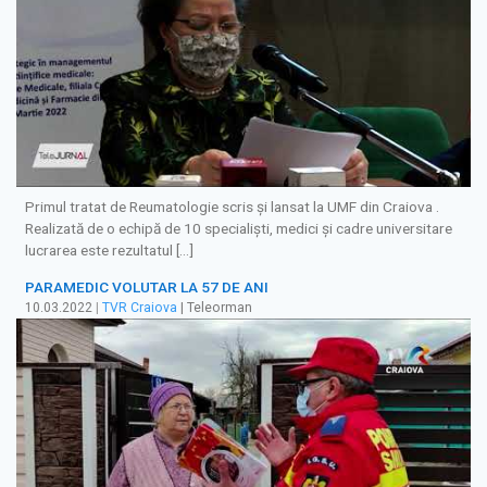
Primul tratat de Reumatologie scris și lansat la UMF din Craiova .
Realizată de o echipă de 10 specialiști, medici și cadre universitare
lucrarea este rezultatul […]
PARAMEDIC VOLUTAR LA 57 DE ANI
10.03.2022
|
TVR Craiova
| Teleorman