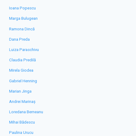
Ioana Popescu
Marga Bulugean
Ramona Dincă
Dana Preda
Luiza Paraschivu
Claudia Predilă
Mirela Giodea
Gabriel Henning
Marian Jinga
Andrei Marinaș
Loredana Berneanu
Mihai Bădescu
Paulina Urucu