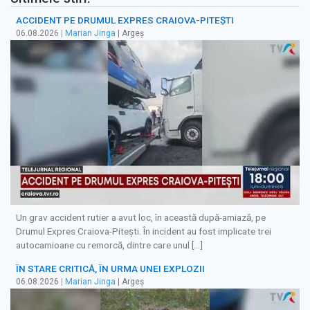
ACCIDENT PE DRUMUL EXPRES CRAIOVA-PITEȘTI
06.08.2026
|
Marian Jinga
| Argeș
Un grav accident rutier a avut loc, în această după-amiază, pe
Drumul Expres Craiova-Pitești. În incident au fost implicate trei
autocamioane cu remorcă, dintre care unul […]
ÎN STARE CRITICĂ, ÎN URMA UNEI EXPLOZII
06.08.2026
|
Marian Jinga
| Argeș