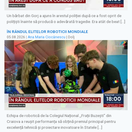
Un bărbat din Gorj a ajuns în arestul poliției după ce a fost oprit de
polițiști înainte să producă o adevărată tragedie. Era atât de beat […]
ÎN RÂNDUL ELITELOR ROBOTICII MONDIALE
05.08.2026
|
Ana Maria Ciocănescu
| Dolj
Echipa de robotică de la Colegiul Național ,,Frații Buzești” din
Craiova a reușit performanța să obțină premiul principal pentru
excelență tehnică și proiectare inovatoare în Statele […]