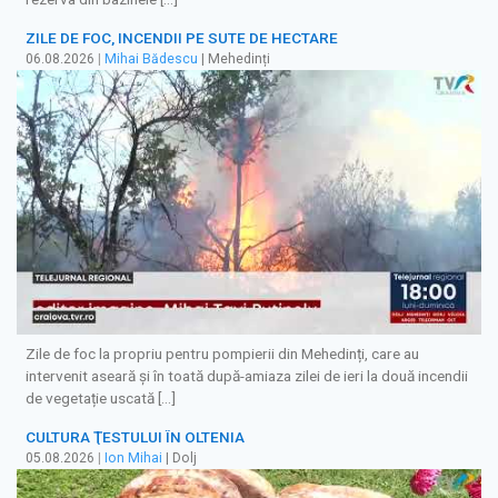
ZILE DE FOC, INCENDII PE SUTE DE HECTARE
06.08.2026
|
Mihai Bădescu
| Mehedinți
Zile de foc la propriu pentru pompierii din Mehedinți, care au
intervenit aseară și în toată după-amiaza zilei de ieri la două incendii
de vegetație uscată […]
CULTURA ŢESTULUI ÎN OLTENIA
05.08.2026
|
Ion Mihai
| Dolj