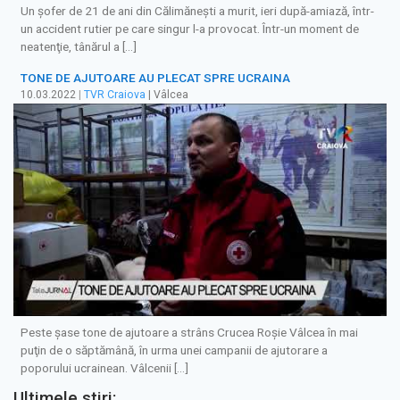
Un şofer de 21 de ani din Călimăneşti a murit, ieri după-amiază, într-
un accident rutier pe care singur l-a provocat. Într-un moment de
neatenţie, tânărul a […]
TONE DE AJUTOARE AU PLECAT SPRE UCRAINA
10.03.2022
|
TVR Craiova
| Vâlcea
Peste şase tone de ajutoare a strâns Crucea Roşie Vâlcea în mai
puţin de o săptămână, în urma unei campanii de ajutorare a
poporului ucrainean. Vâlcenii […]
Ultimele stiri: