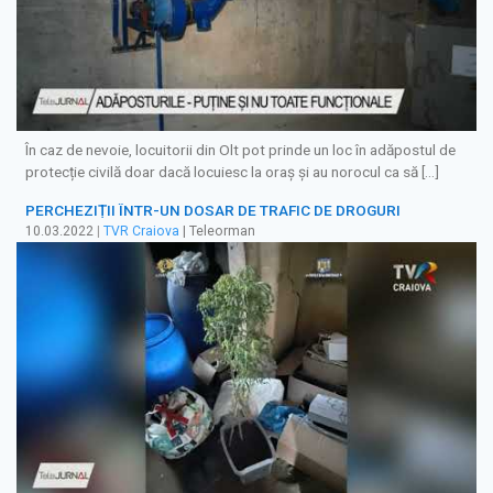
În caz de nevoie, locuitorii din Olt pot prinde un loc în adăpostul de
protecție civilă doar dacă locuiesc la oraș și au norocul ca să […]
PERCHEZIȚII ÎNTR-UN DOSAR DE TRAFIC DE DROGURI
10.03.2022
|
TVR Craiova
| Teleorman