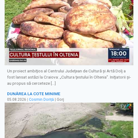
Un proiect ambiţios al Centrului Judeţean de Cultură şi Artă Dolj a
fost lansat astăzi la Craiova: „Cultura ţestului în Oltenia”. Iniţiatorii şi-
au propus să cerceteze […]
DUNĂREA LA COTE MINIME
05.08.2026
|
Cosmin Doriță
| Gorj