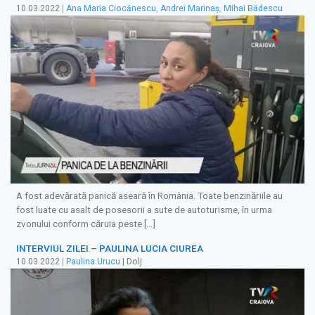
10.03.2022
|
Ana Maria Ciocănescu
,
Andrei Marinaș
,
Mihai Bădescu
A fost adevărată panică aseară în România. Toate benzinăriile au
fost luate cu asalt de posesorii a sute de autoturisme, în urma
zvonului conform căruia peste […]
INTERVIUL ZILEI – PAULINA LUCIA CIUREA
10.03.2022
|
Paulina Urucu
| Dolj