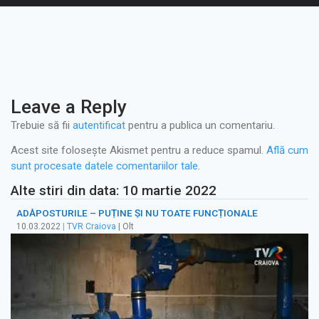
Leave a Reply
Trebuie să fii
autentificat
pentru a publica un comentariu.
Acest site folosește Akismet pentru a reduce spamul.
Află cum
sunt procesate datele comentariilor tale
.
Alte stiri din data: 10 martie 2022
ADĂPOSTURILE – PUȚINE ȘI NU TOATE FUNCȚIONALE
10.03.2022
|
TVR Craiova
| Olt