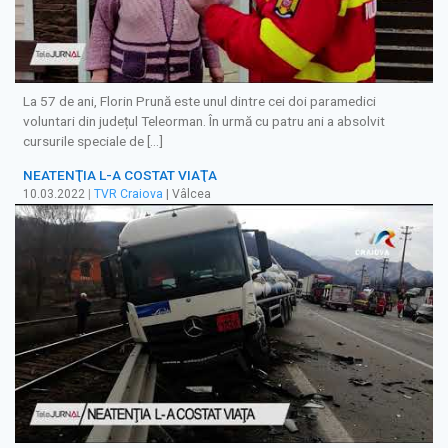
La 57 de ani, Florin Prună este unul dintre cei doi paramedici
voluntari din județul Teleorman. În urmă cu patru ani a absolvit
cursurile speciale de […]
NEATENŢIA L-A COSTAT VIAŢA
10.03.2022
|
TVR Craiova
| Vâlcea