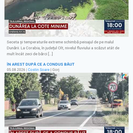
Seceta și temperaturile extreme schimbă peisajul de pe malul
Dunării. La Corabia, în județul Olt, nivelul fluviului a scăzut atât de
mult încât zeci de bărci […]
ÎN AREST DUPĂ CE A CONDUS BĂUT
05.08.2026
|
Costin Soare
| Gorj