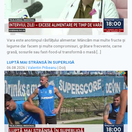
Vara este anotimpul răsfățului alimentar. Mâncăm mai multe fructe și
legume dar facem și multe compromisuri, grătare frecvente, carne
grasă, sosurile sau fast-food-ul transformă o masă […]
LUPTĂ MAI STRÂNSĂ ÎN SUPERLIGĂ
06.08.2026
|
Valentin Pribeanu
| Dolj