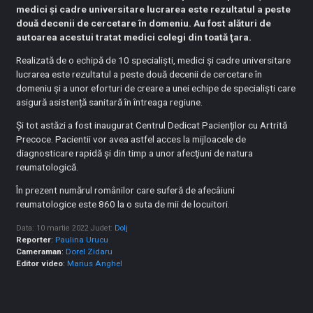
medici și cadre universitare lucrarea este rezultatul a peste
două decenii de cercetare în domeniu. Au fost alături de
autoarea acestui tratat medici colegi din toată ţara.
Realizată de o echipă de 10 specialiști, medici și cadre universitare
lucrarea este rezultatul a peste două decenii de cercetare în
domeniu și a unor eforturi de creare a unei echipe de specialiști care
asigură asistență sanitară în întreaga regiune.
Şi tot astăzi a fost inaugurat Centrul Dedicat Pacienților cu Artrită
Precoce. Pacientii vor avea astfel acces la mijloacele de
diagnosticare rapidă şi din timp a unor afecţiuni de natura
reumatologică.
În prezent numărul românilor care suferă de afecâiuni
reumatologice este 860 la o suta de mii de locuitori.
Data: 10 martie 2022
Judet:
Dolj
Reporter
:
Paulina Urucu
Cameraman
:
Dorel Zidaru
Editor video
:
Marius Anghel