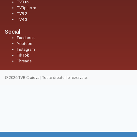
TVR.ro
TVRplus.ro
TVR 2
TVR 3
Social
Facebook
Youtube
Instagram
TikTok
Threads
© 2026
TVR Craiova
|
Toate drepturile rezervate.