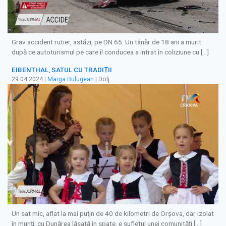
Grav accident rutier, astăzi, pe DN 65. Un tânăr de 18 ani a murit
după ce autoturismul pe care îl conducea a intrat în coliziune cu […]
EIBENTHAL, SATUL CU TRADIȚII
29.04.2024
|
Marga Bulugean
| Dolj
Un sat mic, aflat la mai puţin de 40 de kilometri de Orşova, dar izolat
în munţi, cu Dunărea lăsată în spate, e sufletul unei comunităţi […]