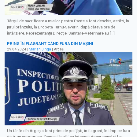
Târgul de sacrificare a mieilor pentru Paște a fost deschis, astăzi, în
jurul prânzului, la Drobeta Turnu-Severin, după câteva ore de
întârziere. Reprezentanții Direcției Sanitare-Veterinare au […]
PRINS ÎN FLAGRANT CÂND FURA DIN MAȘINI
29.04.2024
|
Marian Jinga
| Argeș
Un tânăr din Argeș a fost prins de polițiști, în flagrant, în timp ce fura
dintr-un autoturism. Oamenii legii i-au întocmit dosar penal și l-au