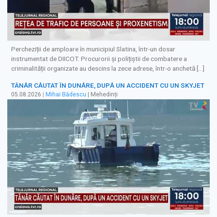
Percheziții de amploare în municipiul Slatina, într-un dosar
instrumentat de DIICOT. Procurorii și polițiștii de combatere a
criminalității organizate au descins la zece adrese, într-o anchetă […]
TÂNĂR CĂUTAT ÎN DUNĂRE, DUPĂ UN ACCIDENT CU UN SKYJET
05.08.2026
|
Mihai Bădescu
| Mehedinți