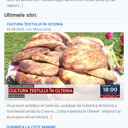
reținut […]
Ultimele stiri:
CULTURA ŢESTULUI ÎN OLTENIA
05.08.2026
|
Ion Mihai
| Dolj
Un proiect ambiţios al Centrului Judeţean de Cultură şi Artă Dolj a
fost lansat astăzi la Craiova: „Cultura ţestului în Oltenia”. Iniţiatorii şi-
au propus să cerceteze […]
DUNĂREA LA COTE MINIME