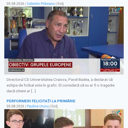
05.08.2026
|
Valentin Pribeanu
| Dolj
Directorul CS Universitatea Craiova, Pavel Badea, a declarat că
echipa de fotbal este în grafic. El consideră că nu ar fi o tragedie
dacă oltenii ar […]
PERFORMERI FELICITAȚI LA PRIMĂRIE
05.08.2026
|
Paulina Urucu
| Dolj