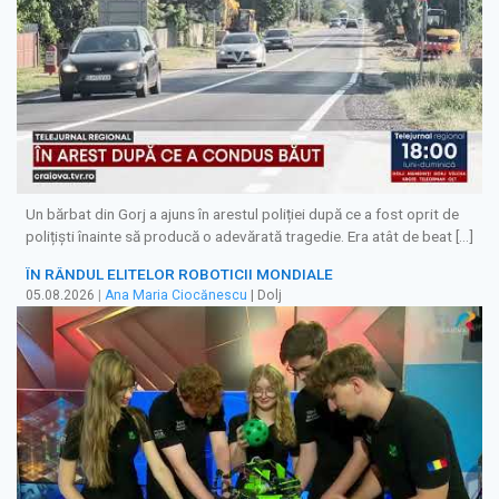
Un bărbat din Gorj a ajuns în arestul poliției după ce a fost oprit de
polițiști înainte să producă o adevărată tragedie. Era atât de beat […]
ÎN RÂNDUL ELITELOR ROBOTICII MONDIALE
05.08.2026
|
Ana Maria Ciocănescu
| Dolj