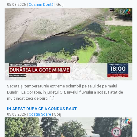
05.08.2026
|
Cosmin Doriță
| Gorj
Seceta și temperaturile extreme schimbă peisajul de pe malul
Dunării. La Corabia, în județul Olt, nivelul fluviului a scăzut atât de
mult încât zeci de bărci […]
ÎN AREST DUPĂ CE A CONDUS BĂUT
05.08.2026
|
Costin Soare
| Gorj