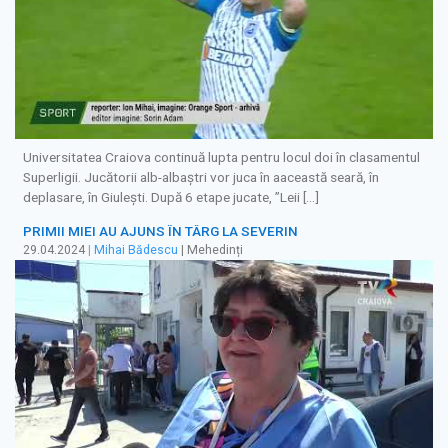
Universitatea Craiova continuă lupta pentru locul doi în clasamentul
Superligii. Jucătorii alb-albaștri vor juca în aaceastă seară, în
deplasare, în Giulești. După 6 etape jucate, ”Leii […]
PRIMII MIEI AU AJUNS ÎN TÂRG LA SEVERIN
29.04.2024
|
Mihai Bădescu
| Mehedinți