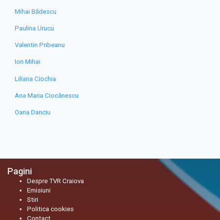
Mihai Bădescu
Paulina Urucu
Valentin Pribeanu
Ion Mihai
Liliana Ciochia
Ana Maria Ciocănescu
Oana Danciu
Pagini
Despre TVR Craiova
Emisiuni
Stiri
Politica cookies
Contact