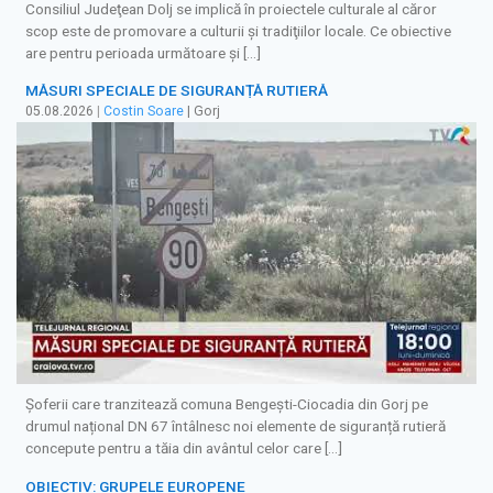
Consiliul Judeţean Dolj se implică în proiectele culturale al căror
scop este de promovare a culturii şi tradiţiilor locale. Ce obiective
are pentru perioada următoare şi […]
MĂSURI SPECIALE DE SIGURANȚĂ RUTIERĂ
05.08.2026
|
Costin Soare
| Gorj
Șoferii care tranzitează comuna Bengești-Ciocadia din Gorj pe
drumul național DN 67 întâlnesc noi elemente de siguranță rutieră
concepute pentru a tăia din avântul celor care […]
OBIECTIV: GRUPELE EUROPENE