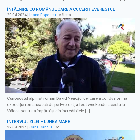
ÎNTÂLNIRE CU ROMÂNUL CARE A CUCERIT EVERESTUL
29.04.2024
|
Ioana Popescu
| Vâlcea
Cunoscutul alpinist român David Neacșu, cel care a condus prima
expediție românească de pe Everest, a fost weekendul acesta la
Vâlcea pentru a împărtăși din incredibilele […]
INTERVIUL ZILEI – LUNEA MARE
29.04.2024
|
Oana Danciu
| Dolj