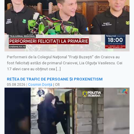
Performerii de la Colegiul Naţional “Fraţii Buzeşti” din Craiova au
fost felicitați astăzi de primarul Craiovei, Lia Olguța Vasilescu. Cei
17 elevi care au obținut cea […]
REȚEA DE TRAFIC DE PERSOANE ȘI PROXENETISM
05.08.2026
|
Cosmin Doriță
| Olt