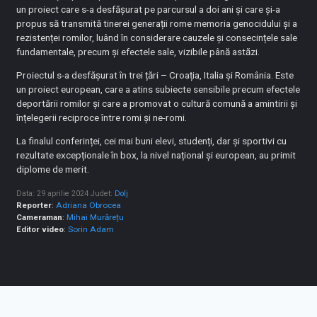
un proiect care s-a desfășurat pe parcursul a doi ani și care și-a
propus să transmită tinerei generații rome memoria genocidului și a
rezistenței romilor, luând în considerare cauzele și consecințele sale
fundamentale, precum și efectele sale, vizibile până astăzi.
Proiectul s-a desfășurat în trei țări – Croația, Italia și România. Este
un proiect european, care a atins subiecte sensibile precum efectele
deportării romilor și care a promovat o cultură comună a amintirii și
înțelegerii reciproce între romi și ne-romi.
La finalul conferinței, cei mai buni elevi, studenți, dar și sportivi cu
rezultate excepționale în box, la nivel național și european, au primit
diplome de merit.
Data: 29 aprilie 2024
Judet:
Dolj
Reporter
:
Adriana Obrocea
Cameraman
:
Mihai Murărețu
Editor video
:
Sorin Adam