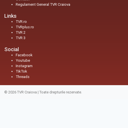
Regulament General TVR Craiova
Links
TVR.ro
TVRplus.ro
TVR 2
TVR 3
Social
Facebook
Youtube
Instagram
TikTok
Threads
© 2026
TVR Craiova
|
Toate drepturile rezervate.