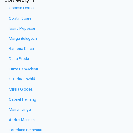
Cosmin Doriță
Costin Soare
Ioana Popescu
Marga Bulugean
Ramona Dincă
Dana Preda
Luiza Paraschivu
Claudia Predilă
Mirela Giodea
Gabriel Henning
Marian Jinga
Andrei Marinaș
Loredana Berneanu