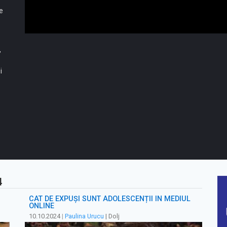
se
,
i
4
CÂT DE EXPUȘI SUNT ADOLESCENȚII ÎN MEDIUL
ONLINE
10.10.2024
|
Paulina Urucu
| Dolj