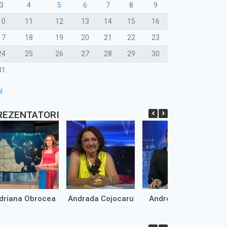
3
4
5
6
7
8
9
10
11
12
13
14
15
16
17
18
19
20
21
22
23
24
25
26
27
28
29
30
31
l.
REZENTATORI
driana Obrocea
Andrada Cojocaru
Andrei Marinaș