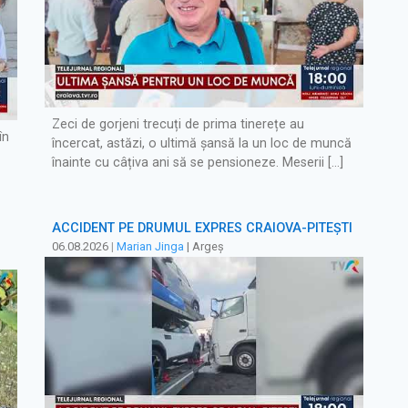
Zeci de gorjeni trecuți de prima tinerețe au
în
încercat, astăzi, o ultimă șansă la un loc de muncă
înainte cu câțiva ani să se pensioneze. Meserii […]
ACCIDENT PE DRUMUL EXPRES CRAIOVA-PITEȘTI
06.08.2026
|
Marian Jinga
| Argeș