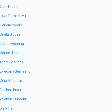
Dana Preda
Luiza Paraschivu
Claudia Predilă
Mirela Giodea
Gabriel Henning
Marian Jinga
Andrei Marinaș
Loredana Berneanu
Mihai Bădescu
Paulina Urucu
Valentin Pribeanu
Ion Mihai