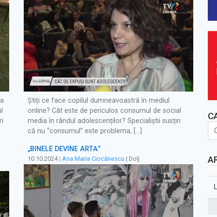
la
Știți ce face copilul dumneavoastră în mediul
l
online? Cât este de periculos consumul de social
C
ri
media în rândul adolescenților? Specialiștii susțin
că nu “consumul” este problema, […]
„BINELE DEVINE ARTĂ”
A
10.10.2024
|
Ana Maria Ciocănescu
| Dolj