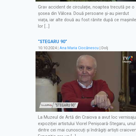
Grav accident de circulație, noaptea trecută pe o
șosea din Vâlcea. Două persoane și-au pierdut
viața, iar alte două au fost rănite după ce mașinil
lor […]
“STEGARU 90”
10.10.2024
|
Ana Maria Ciocănescu
| Dolj
La Muzeul de Artă din Craiova a avut loc vernisaju
expoziției artistului Viorel Penișoară-Stegaru, unul
dintre cei mai cunoscuți și îndrăgiți artiști craioven