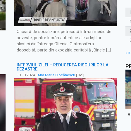
O seară de socializare, petrecută într-un mediu de
poveste, printre lucrări autentice ale artiștilor
plastici din întreaga Oltenie. O atmosfera
deosebită, parte din expoziţia caritabilă „Binele […]
« iu
INTERVIUL ZILEI – REDUCEREA RISCURILOR LA
P
DEZASTRE
10.10.2024
|
Ana Maria Ciocănescu
| Dolj
A