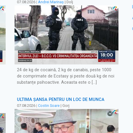
07.08.2026
|
Andrei Marinaș
| Dolj
24 de kg de cocaină, 2 kg de canabis, peste 1000
de comprimate de Ecstasy și peste două kg de noi
substanțe psihoactive. Aceasta este o […]
ULTIMA ȘANSĂ PENTRU UN LOC DE MUNCĂ
07.08.2026
|
Costin Soare
| Gorj