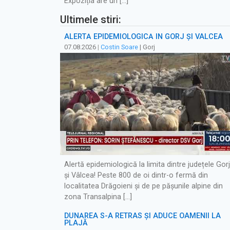
Expoziția are un […]
Ultimele stiri:
ALERTĂ EPIDEMIOLOGICĂ ÎN GORJ ȘI VÂLCEA
07.08.2026
|
Costin Soare
| Gorj
Alertă epidemiologică la limita dintre județele Gorj
și Vâlcea! Peste 800 de oi dintr-o fermă din
localitatea Drăgoieni și de pe pășunile alpine din
zona Transalpina […]
DUNĂREA S-A RETRAS ŞI ADUCE OAMENII LA
PLAJĂ