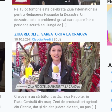
E
Pe 13 octombrie este celebrată Ziua Internațională
pentru Reducerea Riscurilor la Dezastre. Un
e
dezastru este o problemă gravă care apare într-o
perioadă scurtă sau lungă de […]
ZIUA RECOLTEI, SĂRBĂTORITĂ LA CRAIOVA
10.10.2024
|
Claudia Predilă
| Dolj
J
l
Craiovenii au sărbătorit astăzi ziua Recoltei, în
Piața Centrală din oraș. Zeci de producători agricoli
i.
din Oltenia, dar și din alte județe ale țării, au pus […]