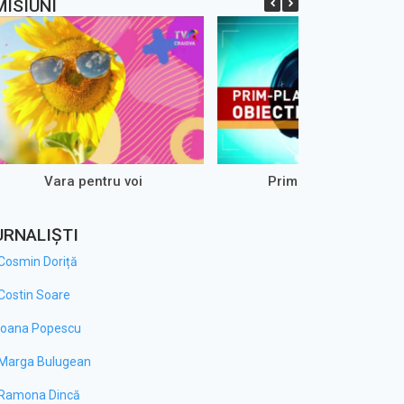
MISIUNI
Vara pentru voi
Prim-Plan Obiectiv
URNALIȘTI
Cosmin Doriță
Costin Soare
Ioana Popescu
Marga Bulugean
Ramona Dincă