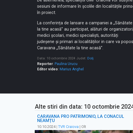
De asemenea, specialiștii UMF Craiova vor susține
sesiuni de informare în școlile din localitățile prin
în proiect.
La conferința de lansare a campaniei a „Sănătate
la tine acasă” au participat, alături de organizatori
medici școlari, medici specialiști, autorități
judeșene și primari ai localităților in care va popos
Caravana „Sănătate la tine acasă”.
Data: 10 octombrie 2024
Judet:
Dolj
Reporter
:
Paulina Urucu
Editor video
:
Marius Anghel
Alte stiri din data: 10 octombrie 202
CARAVANA PRO PATRIMONIO, LA CONACUL
NEAMȚU
10.10.2024
|
TVR Craiova
| Olt