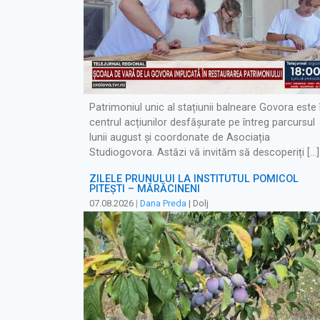
Patrimoniul unic al stațiunii balneare Govora este 
centrul acțiunilor desfășurate pe întreg parcursul
lunii august și coordonate de Asociația
Studiogovora. Astăzi vă invităm să descoperiți […]
ZILELE PRUNULUI LA INSTITUTUL POMICOL
PITEȘTI – MĂRĂCINENI
07.08.2026
|
Dana Preda
| Dolj