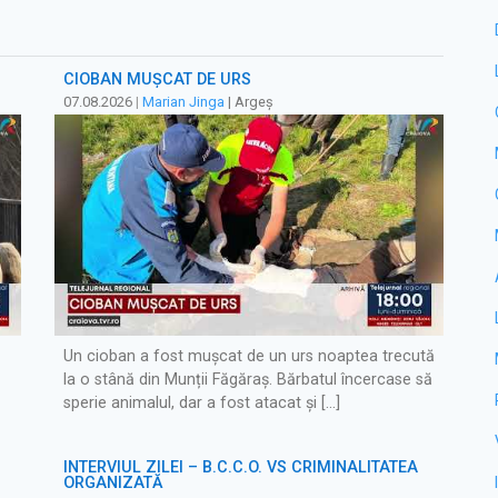
CIOBAN MUȘCAT DE URS
07.08.2026
|
Marian Jinga
| Argeș
Un cioban a fost mușcat de un urs noaptea trecută
la o stână din Munții Făgăraș. Bărbatul încercase să
sperie animalul, dar a fost atacat și […]
INTERVIUL ZILEI – B.C.C.O. VS CRIMINALITATEA
ORGANIZATĂ