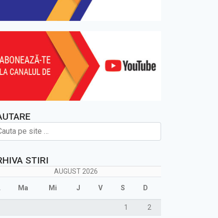
AUTARE
RHIVA STIRI
AUGUST 2026
L
Ma
Mi
J
V
S
D
1
2