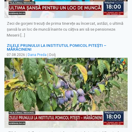
Zeci de gorjeni trecuți de prima tinerețe au încercat, astăzi, o ultimă
șansă la un loc de muncă înainte cu câțiva ani să se pensioneze.
Meserii […]
ZILELE PRUNULUI LA INSTITUTUL POMICOL PITEȘTI –
MĂRĂCINENI
07.08.2026
|
Dana Preda
| Dolj