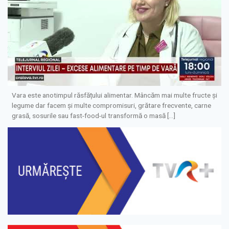
Vara este anotimpul răsfățului alimentar. Mâncăm mai multe fructe și
legume dar facem și multe compromisuri, grătare frecvente, carne
grasă, sosurile sau fast-food-ul transformă o masă […]