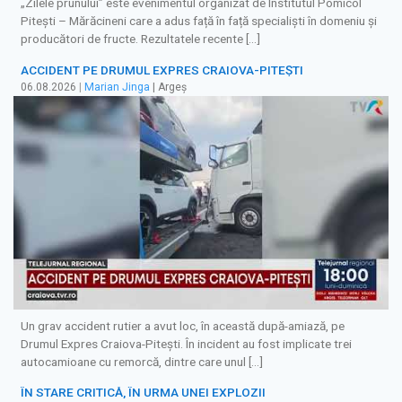
„Zilele prunului” este evenimentul organizat de Institutul Pomicol
Pitești – Mărăcineni care a adus față în față specialiști în domeniu și
producători de fructe. Rezultatele recente […]
ACCIDENT PE DRUMUL EXPRES CRAIOVA-PITEȘTI
06.08.2026
|
Marian Jinga
| Argeș
Un grav accident rutier a avut loc, în această după-amiază, pe
Drumul Expres Craiova-Pitești. În incident au fost implicate trei
autocamioane cu remorcă, dintre care unul […]
ÎN STARE CRITICĂ, ÎN URMA UNEI EXPLOZII