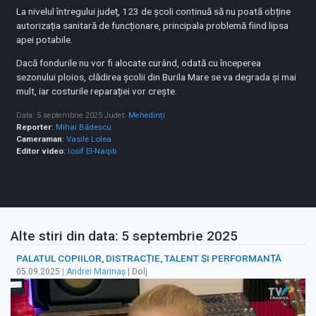
La nivelul întregului județ, 123 de școli continuă să nu poată obține
autorizația sanitară de funcționare, principala problemă fiind lipsa
apei potabile.
Dacă fondurile nu vor fi alocate curând, odată cu începerea
sezonului ploios, clădirea școlii din Burila Mare se va degrada și mai
mult, iar costurile reparației vor crește.
Data: 5 septembrie 2025
Judet:
Mehedinți
Reporter
:
Mihai Bădescu
Cameraman
:
Vasile Lolea
Editor video
:
Iosif El-Naqib
Alte stiri din data: 5 septembrie 2025
PALATUL COPIILOR, DISTRACȚIE, TALENT ȘI PERFORMANȚĂ
05.09.2025
|
Andrei Marinaș
| Dolj