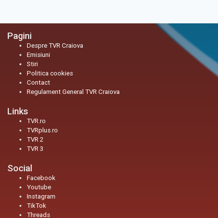
Pagini
Despre TVR Craiova
Emisiuni
Stiri
Politica cookies
Contact
Regulament General TVR Craiova
Links
TVR.ro
TVRplus.ro
TVR 2
TVR 3
Social
Facebook
Youtube
Instagram
TikTok
Threads