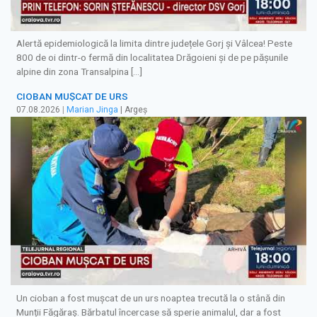
Alertă epidemiologică la limita dintre județele Gorj și Vâlcea! Peste
800 de oi dintr-o fermă din localitatea Drăgoieni și de pe pășunile
alpine din zona Transalpina […]
CIOBAN MUȘCAT DE URS
07.08.2026
|
Marian Jinga
| Argeș
Un cioban a fost mușcat de un urs noaptea trecută la o stână din
Munții Făgăraș. Bărbatul încercase să sperie animalul, dar a fost