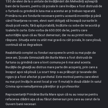
130 de elevi de la o unitate de învățământ din Mehedinți așteaptă
bani de la Guvern, pentru că școala în care învățau a fost distrusă de
o furtună cu grindină în luna mai a acestui an și trebuie reparată.
Primăria nu are fondurile necesare pentru această investiție și până
când finanțarea va veni, elevii sunt obligați să înceapă cursurile în
două școli vechi, fără apă potabilă, încălzite cu sobe de teracotă și
toalete în curte. Este vorba de 650.000 de lei, pentru care
autoritățile spun că au făcut demersuri, dar nu au primit niciun
răspuns. Situația este cu atât mai gravă cu cât școala, în care plouă,
continuă să se degradeze.
Reabilitată complet cu fonduri europene în urmă cu mai puțin de
zece ani, Școala Gimnazială din Burila Mare a fost distrusă de
furtuna cu grindină care a lovit comuna pe 6 mai anul acesta.
Bucățile de gheață au distrus mare parte din acoperiș, prin care a
început apoi să plouă. La scurt timp s-au prăbușit și tavanele din
rigips și a fost afectat și parchetul. Este motivul pentru care elevii
nu mai pot învăța în acest local și vor fi mutați în două clădiri în satul
Crivina spre nemulțumirea părinților și a profesorilor.
Reprezentanții Primăriei Burila Mare spun că nu au resurse pentru
refacerea clădirii așa că au făcut demersuri prin care au cerut de la
Guvern banii necesari.