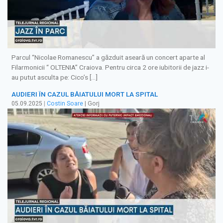
Parcul “Nicolae Romanescu” a găzduit aseară un concert aparte al
Filarmonicii “ OLTENIA” Craiova. Pentru circa 2 ore iubitorii de jazz i-
au putut asculta pe: Cico’s […]
AUDIERI ÎN CAZUL BĂIATULUI MORT LA SPITAL
05.09.2025
|
Costin Soare
| Gorj