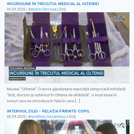
INCURSIUNE ÎN TRECUTUL MEDICAL AL OLTENIEI
05.09.2025
|
Adriana Obrocea
| Dolj
Muzeul “Olteniei” Craiova găzduiește expoziția temporară intitulată
“Boli, doctori și suferinzi în Oltenia de altădată”, o incursiune în
trecut care ne introduce în felul în care […]
INTERVIUL ZILEI – RELAŢIA PĂRINTE-COPIL
05.09.2025
|
Ana Maria Ciocănescu
| Dolj