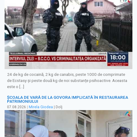
24 de kg de cocaină, 2 kg de canabis, peste 1000 de comprimate
de Ecstasy și peste două kg de noi substanțe psihoactive. Aceasta
este o […]
ȘCOALA DE VARĂ DE LA GOVORA IMPLICATĂ ÎN RESTAURAREA
PATRIMONIULUI
07.08.2026
|
Mirela Giodea
| Dolj