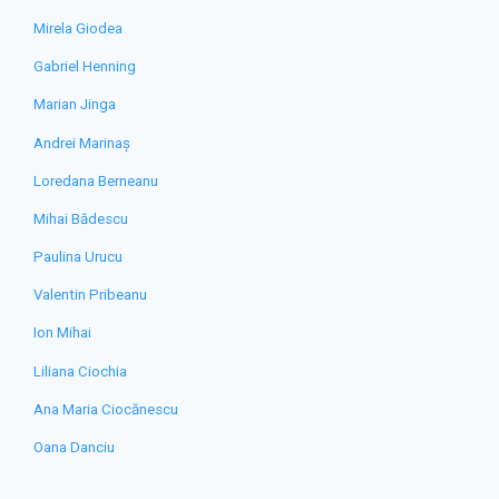
Mirela Giodea
Gabriel Henning
Marian Jinga
Andrei Marinaș
Loredana Berneanu
Mihai Bădescu
Paulina Urucu
Valentin Pribeanu
Ion Mihai
Liliana Ciochia
Ana Maria Ciocănescu
Oana Danciu