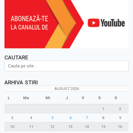
CAUTARE
ARHIVA STIRI
AUGUST 2026
L
Ma
Mi
J
V
S
D
1
2
3
4
5
6
7
8
9
10
11
12
13
14
15
16