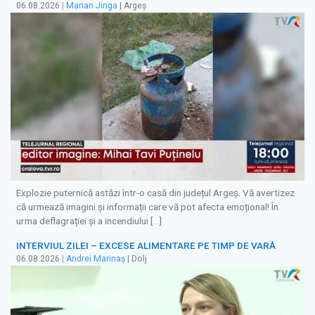
06.08.2026
|
Marian Jinga
| Argeș
Explozie puternică astăzi într-o casă din județul Argeș. Vă avertizez
că urmează imagini și informații care vă pot afecta emoțional! În
urma deflagrației și a incendiului […]
INTERVIUL ZILEI – EXCESE ALIMENTARE PE TIMP DE VARĂ
06.08.2026
|
Andrei Marinaș
| Dolj