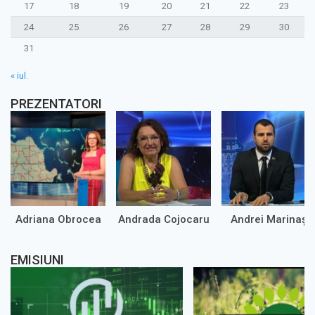
17
18
19
20
21
22
23
24
25
26
27
28
29
30
31
« iul.
PREZENTATORI
Adriana Obrocea
Andrada Cojocaru
Andrei Marinaș
EMISIUNI