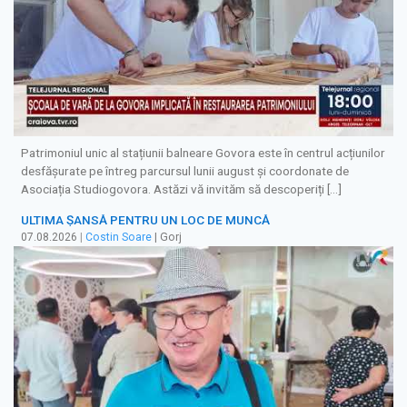
Patrimoniul unic al stațiunii balneare Govora este în centrul acțiunilor
desfășurate pe întreg parcursul lunii august și coordonate de
Asociația Studiogovora. Astăzi vă invităm să descoperiți […]
ULTIMA ȘANSĂ PENTRU UN LOC DE MUNCĂ
07.08.2026
|
Costin Soare
| Gorj