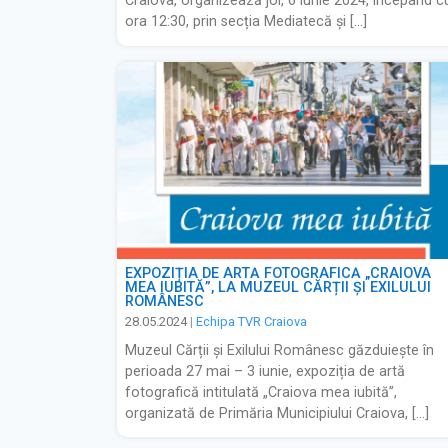
Craiova, organizează joi, 6 iunie 2024, începând c
ora 12:30, prin secția Mediatecă și […]
EXPOZIȚIA DE ARTĂ FOTOGRAFICĂ „CRAIOVA
MEA IUBITĂ”, LA MUZEUL CĂRȚII ȘI EXILULUI
ROMÂNESC
28.05.2024
|
Echipa TVR Craiova
Muzeul Cărții și Exilului Românesc găzduiește în
perioada 27 mai – 3 iunie, expoziția de artă
fotografică intitulată „Craiova mea iubită”,
organizată de Primăria Municipiului Craiova, […]