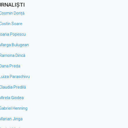
URNALIȘTI
Cosmin Doriță
Costin Soare
Ioana Popescu
Marga Bulugean
Ramona Dincă
Dana Preda
Luiza Paraschivu
Claudia Predilă
 împreună – 19.07.2026
Satul meu – Bratovoiești,
Mirela Giodea
Robănești
e cum au marcat catolicii din
Printr-un proiect european de
Gabriel Henning
ia sărbătoarea Sfântului
două milioane de euro, Codruț
 vom afla la rubrica
Fratoștițeanu a înființat o nouă
Marian Jinga
sitate religioasă". Italieni,
plantație de afini ultramodernă pe