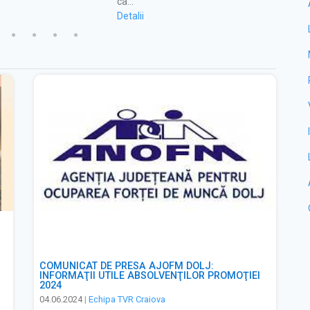
ca…
germa
Detalii
Detali
COMUNICAT DE PRESĂ AJOFM DOLJ:
INFORMAŢII UTILE ABSOLVENŢILOR PROMOŢIEI
2024
04.06.2024
|
Echipa TVR Craiova