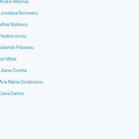
ni, polonezi, alături…
6…
Andrei Marinaș
i
Detalii
Loredana Berneanu
Mihai Bădescu
Paulina Urucu
Valentin Pribeanu
Ion Mihai
Liliana Ciochia
Ana Maria Ciocănescu
Oana Danciu