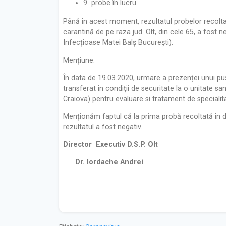
9 probe în lucru.
Până în acest moment, rezultatul probelor recol
carantină de pe raza jud. Olt, din cele 65, a fost neg
Infecțioase Matei Balș București).
Mențiune:
Î
n data de 19.03.2020, urmare a prezenței unui pus
transferat în condiții de securitate la o unitate sa
Craiova) pentru evaluare si tratament de specialit
Menționăm faptul că la prima probă recoltată în da
rezultatul a fost negativ.
Director Executiv D.S.P. Olt
Dr. Iordache Andrei