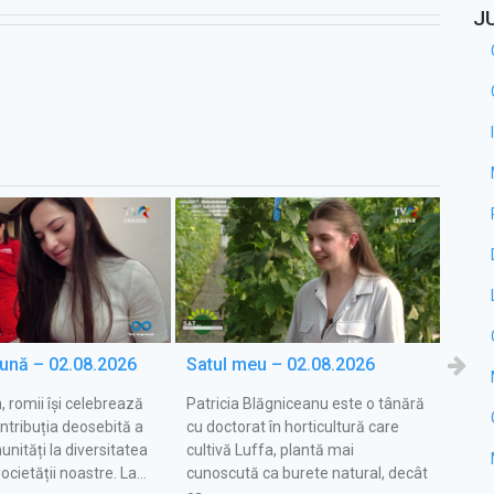
J
eună – 02.08.2026
Satul meu – 02.08.2026
Toți
n, romii își celebrează
Patricia Blăgniceanu este o tânără
Despr
ontribuția deosebită a
cu doctorat în horticultură care
Olten
nități la diversitatea
cultivă Luffa, plantă mai
Anton
societății noastre. La…
cunoscută ca burete natural, decât
"Diver