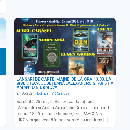
u
LANSĂRI DE CARTE, MÂINE, DE LA ORA 13.00, LA
BIBLIOTECA JUDEȚEANĂ „ALEXANDRU ȘI ARISTIA
AMAN” DIN CRAIOVA
24.05.2024
|
Echipa TVR Craiova
Sâmbătă, 25 mai, la Biblioteca Județeană
„Alexandru și Aristia Aman” din Craiova, începând
cu ora 13.00, editurile bucureștene PAVCON și
EIKON organizează în colaborare cu instituția […]