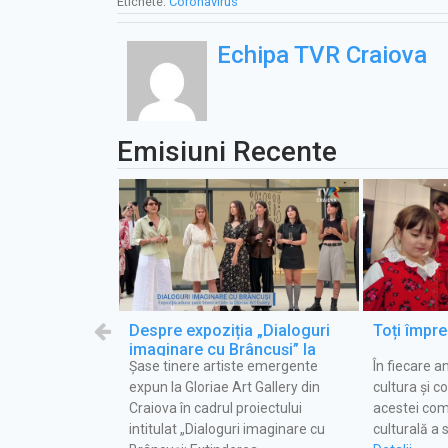
Etichete:
Coronavirus
Echipa TVR Craiova
Emisiuni Recente
.07.2026
Despre expoziția „Dialoguri
Toți împr
imaginare cu Brâncuși” la
iță Silviu Gale,
Șase tinere artiste emergente
În fiecare a
emisiunea Vara pentru voi
zială Nr. 1
expun la Gloriae Art Gallery din
cultura și c
 a obținut nota
Craiova în cadrul proiectului
acestei comu
…
intitulat „Dialoguri imaginare cu
culturală a 