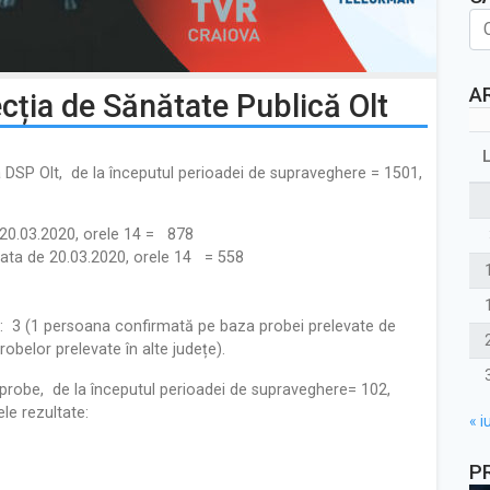
A
cția de Sănătate Publică Olt
 DSP Olt, de la începutul
perioadei de supraveghere = 1501,
20.03.2020, orele 14 = 878
data de 20.03.2020, orele 14 = 558
 3 (1 persoana confirmată pe baza
probei prelevate de
obelor prelevate în alte județe).
probe, de la începutul perioadei de
supraveghere= 102,
le rezultate:
« iu
P