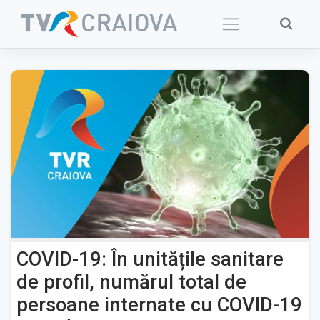
Skip
to
content
COVID-19: În unitățile sanitare
de profil, numărul total de
persoane internate cu COVID-19