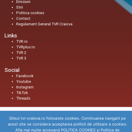
Emisiuni
Stiri
Politica cookies
Contact
Regulament General TVR Craiova
Links
TVR.ro
TVRplus.ro
TVR 2
TVR 3
Social
Facebook
Youtube
Instagram
TikTok
Threads
© 2026
TVR Craiova
|
Toate drepturile rezervate.
Siteul tvr-craiova.ro foloseste cookies. Continuarea navigarii pe
acest site se considera acceptarea politicii de utilizare a cookies.
Afla mai multe accesand POLITICA COOKIES și Politica de