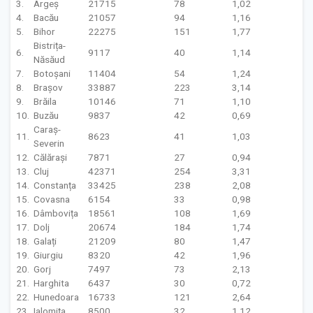
3.
Argeș
21715
78
1,02
4.
Bacău
21057
94
1,16
5.
Bihor
22275
151
1,77
Bistrița-
6.
9117
40
1,14
Năsăud
7.
Botoșani
11404
54
1,24
8.
Brașov
33887
223
3,14
9.
Brăila
10146
71
1,10
10.
Buzău
9837
42
0,69
Caraș-
11.
8623
41
1,03
Severin
12.
Călărași
7871
27
0,94
13.
Cluj
42371
254
3,31
14.
Constanța
33425
238
2,08
15.
Covasna
6154
33
0,98
16.
Dâmbovița
18561
108
1,69
17.
Dolj
20674
184
1,74
18.
Galați
21209
80
1,47
19.
Giurgiu
8320
42
1,96
20.
Gorj
7497
73
2,13
21.
Harghita
6437
30
0,72
22.
Hunedoara
16733
121
2,64
23.
Ialomița
8500
32
1,12