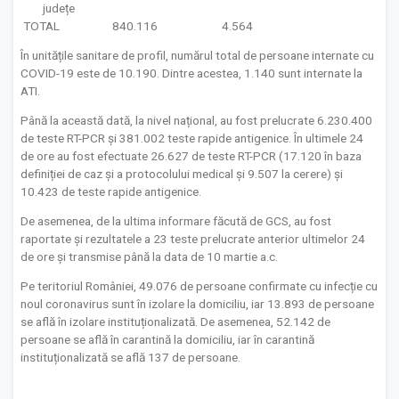
județe
TOTAL
840.116
4.564
În unitățile sanitare de profil, numărul total de persoane internate cu
COVID-19 este de 10.190. Dintre acestea, 1.140 sunt internate la
ATI.
Până la această dată, la nivel național, au fost prelucrate 6.230.400
de teste RT-PCR și 381.002 teste rapide antigenice. În ultimele 24
de ore au fost efectuate 26.627 de teste RT-PCR (17.120 în baza
definiției de caz și a protocolului medical și 9.507 la cerere) și
10.423 de teste rapide antigenice.
De asemenea, de la ultima informare făcută de GCS, au fost
raportate și rezultatele a 23 teste prelucrate anterior ultimelor 24
de ore și transmise până la data de 10 martie a.c.
Pe teritoriul României, 49.076 de persoane confirmate cu infecție cu
noul coronavirus sunt în izolare la domiciliu, iar 13.893 de persoane
se află în izolare instituționalizată. De asemenea, 52.142 de
persoane se află în carantină la domiciliu, iar în carantină
instituționalizată se află 137 de persoane.