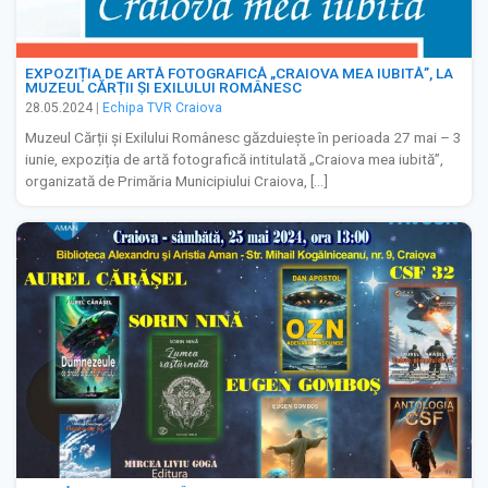
EXPOZIȚIA DE ARTĂ FOTOGRAFICĂ „CRAIOVA MEA IUBITĂ”, LA
MUZEUL CĂRȚII ȘI EXILULUI ROMÂNESC
28.05.2024
|
Echipa TVR Craiova
Muzeul Cărții și Exilului Românesc găzduiește în perioada 27 mai – 3
iunie, expoziția de artă fotografică intitulată „Craiova mea iubită”,
organizată de Primăria Municipiului Craiova, […]