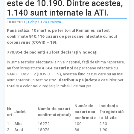
este de 10.190. Dintre acestea,
1.140 sunt internate la ATI.
10.03.2021
|
Echipa TVR Craiova
Până astăzi, 10 martie, pe teritoriul României, au fost
confirmate 840.116 cazuri de persoane infectate cu noul
coronavirus (COVID – 19).
770.854 de pacienți au fost declarați vindecați.
În urma testelor efectuate la nivel național, față de ultima raportare,
au fost înregistrate
4.564 cazuri noi
de persoane infectate cu
SARS – CoV – 2 (COVID – 19), acestea fiind cazuri care nu au mai
avut anterior un test pozitiv.
Distribuția pe județe
a cazurilor per
total și a celor noi o regăsiți în tabelul de mai jos.
Număr de
Incidența
Nr.
Număr de cazuri
Județ
cazuri nou
înregistrată
crt.
confirmate(total)
confirmate
la 14 zile
1.
Alba
16272
100
2,33
2.
Arad
18076
86
1,90