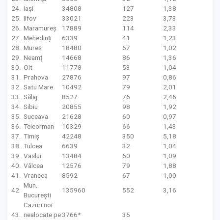
24.
Iași
34808
127
1,38
25.
Ilfov
33021
223
3,73
26.
Maramureș
17889
114
2,33
27.
Mehedinți
6339
41
1,23
28.
Mureș
18480
67
1,02
29.
Neamț
14668
86
1,36
30.
Olt
11778
53
1,04
31.
Prahova
27876
97
0,86
32.
Satu Mare
10492
79
2,01
33.
Sălaj
8527
76
2,46
34.
Sibiu
20855
98
1,92
35.
Suceava
21628
60
0,97
36.
Teleorman
10329
66
1,43
37.
Timiș
42248
350
5,18
38.
Tulcea
6639
32
1,04
39.
Vaslui
13484
60
1,09
40.
Vâlcea
12576
79
1,88
41.
Vrancea
8592
67
1,00
Mun.
42.
135960
552
3,16
București
Cazuri noi
43.
nealocate pe
3766*
35