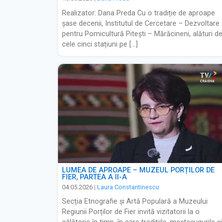
Realizator: Dana Preda Cu o tradiție de aproape
șase decenii, Institutul de Cercetare – Dezvoltare
pentru Pomicultură Pitești – Mărăcineni, alături d
cele cinci stațiuni pe […]
LUMEA DE APROAPE – MUZEUL PORȚILOR DE
FIER, PARTEA A II-A
04.05.2026
|
Laura Constantinescu
Secția Etnografie și Artă Populară a Muzeului
Regiunii Porților de Fier invită vizitatorii la o