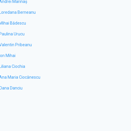
Andrei Marinaș
Loredana Berneanu
Mihai Bădescu
Paulina Urucu
Valentin Pribeanu
Ion Mihai
Liliana Ciochia
Ana Maria Ciocănescu
Oana Danciu