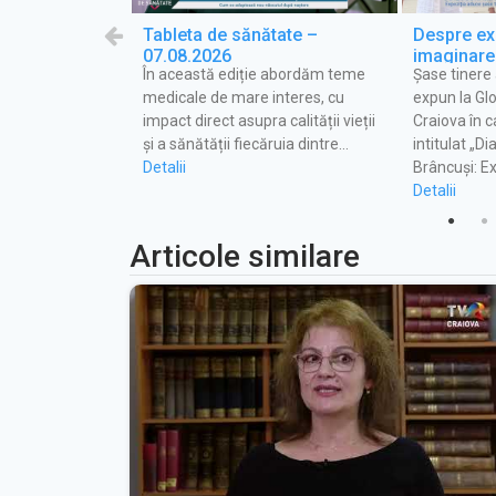
tovoiești,
Tableta de sănătate –
Despre exp
07.08.2026
imaginare 
 european de
În această ediție abordăm teme
Șase tinere
emisiunea
euro, Codruț
medicale de mare interes, cu
expun la Glo
iințat o nouă
impact direct asupra calității vieții
Craiova în c
 ultramodernă pe
și a sănătății fiecăruia dintre…
intitulat „D
Detalii
Brâncuși: E
Detalii
Articole similare