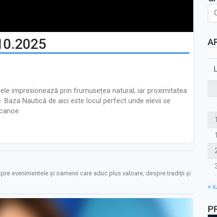
10.2025
A
rele impresionează prin frumusețea natural, iar proximitatea
e. Baza Nautică de aici este locul perfect unde elevii se
 canoe.
pre evenimentele și oamenii care aduc plus valoare, despre tradiții și
« iu
P