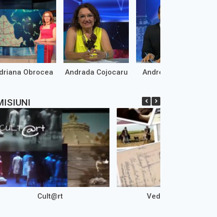
driana Obrocea
Andrada Cojocaru
Andrei Marinaș
MISIUNI
Cult@rt
Vedere cu Olteni