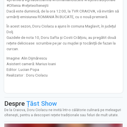
#Oltenia #rețeteoltenești
Dacă este duminică, de la ora 12:00, la TVR CRAIOVA, vă invităm să
urmăriți emisiunea ROMANIA ÎN BUCATE, cu o nouă premieră.
În acest sezon, Doru Ciolacu a ajuns în comuna Maglavit, în județul
Dolj.
Gazdele de nota 10, Doru Safta și Costi Crăițoiu, au pregătit două
rețete delicioase: scrumbie pe jar cu mujdei și tocăniță de fazan la
curcan.
Imagine: Alin Dijmărescu
Asistent cameră: Marius Ioani
Editor: Lucian Popa
Realizator : Doru Ciolacu
Despre
Țăst Show
De la Craiova, Doru Ciolacu ne invită într-o călătorie culinară pe meleaguri
oltenești, pentru a descoperi rețete tradiționale sau feluri de mult uitate.