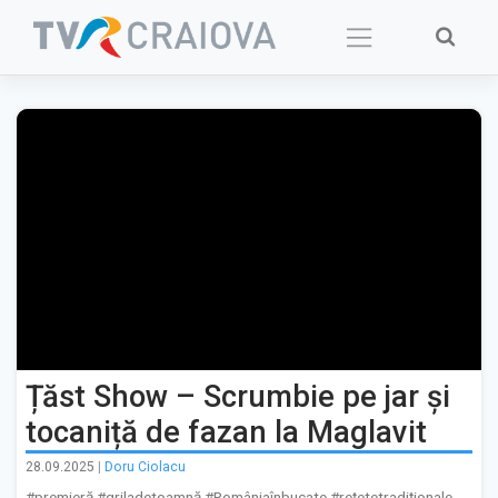
Skip
to
content
Țăst Show – Scrumbie pe jar și
tocaniță de fazan la Maglavit
28.09.2025
|
Doru Ciolacu
#premieră #griladetoamnă #Româniaînbucate #rețetetradiționale