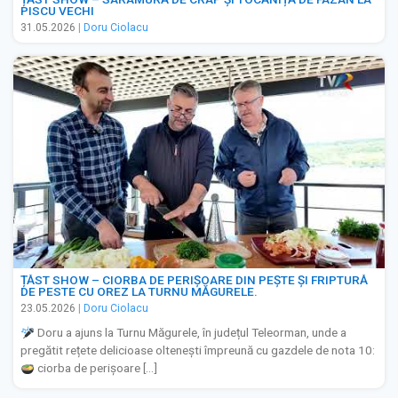
PISCU VECHI
31.05.2026
|
Doru Ciolacu
ȚĂST SHOW – CIORBA DE PERIȘOARE DIN PEȘTE ȘI FRIPTURĂ
DE PESTE CU OREZ LA TURNU MĂGURELE.
23.05.2026
|
Doru Ciolacu
Doru a ajuns la Turnu Măgurele, în județul Teleorman, unde a
pregătit rețete delicioase oltenești împreună cu gazdele de nota 10:
ciorba de perișoare […]