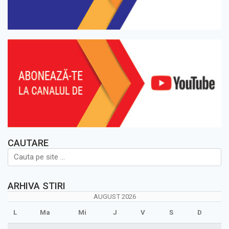
CAUTARE
ARHIVA STIRI
AUGUST 2026
L
Ma
Mi
J
V
S
D