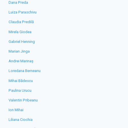
Dana Preda
Luiza Paraschivu
Claudia Predilă
Mirela Giodea
Gabriel Henning
Marian Jinga
Andrei Marinaș
Loredana Berneanu
Mihai Bădescu
Paulina Urucu
Valentin Pribeanu
Ion Mihai
Liliana Ciochia