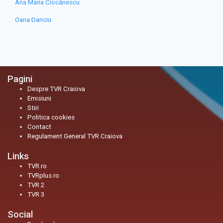
Ana Maria Ciocănescu
Oana Danciu
Pagini
Despre TVR Craiova
Emisiuni
Stiri
Politica cookies
Contact
Regulament General TVR Craiova
Links
TVR.ro
TVRplus.ro
TVR 2
TVR 3
Social