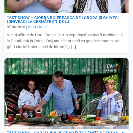
ȚĂST SHOW – CIORBĂ BOIEREASCĂ DE LOBODĂ ȘI GHIVECI
(GHIVEAC) LA CERNĂTEȘTI, DOLJ
07.06.2026
|
Doru Ciolacu
Veniti alături de Doru Ciolacu într-o experineță culinară tradițională
la Cernătești în județul Dolj unde împreună cu gazdele noastre am
gătit ciorbă boierească de lobodă și […]
ȚĂST SHOW – SARAMURĂ DE CRAP ȘI TOCĂNIȚĂ DE FAZAN LA