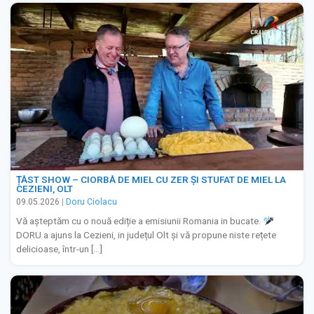
ȚĂST SHOW – CIORBĂ DE MIEL CU ZER ȘI STUFAT DE MIEL LA
CEZIENI, OLT
09.05.2026
|
Doru Ciolacu
Vă așteptăm cu o nouă ediție a emisiunii Romania in bucate.
DORU a ajuns la Cezieni, in județul Olt și vă propune niste rețete
delicioase, într-un […]