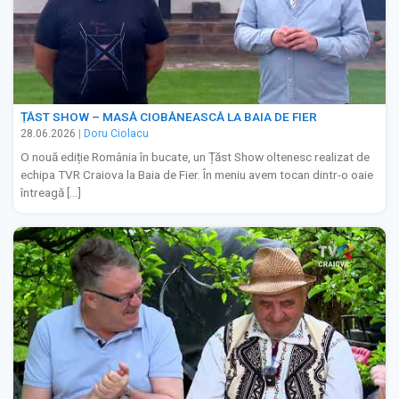
ȚĂST SHOW – MASĂ CIOBĂNEASCĂ LA BAIA DE FIER
28.06.2026
|
Doru Ciolacu
O nouă ediție România în bucate, un Țăst Show oltenesc realizat de
echipa TVR Craiova la Baia de Fier. În meniu avem tocan dintr-o oaie
întreagă […]