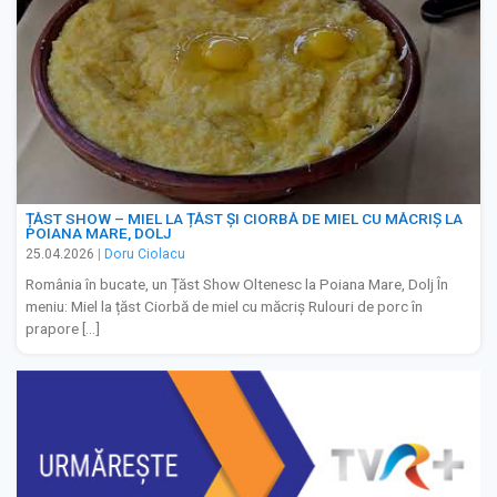
ȚĂST SHOW – MIEL LA ȚĂST ȘI CIORBĂ DE MIEL CU MĂCRIȘ LA
POIANA MARE, DOLJ
25.04.2026
|
Doru Ciolacu
România în bucate, un Țăst Show Oltenesc la Poiana Mare, Dolj În
meniu: Miel la țăst Ciorbă de miel cu măcriș Rulouri de porc în
prapore […]