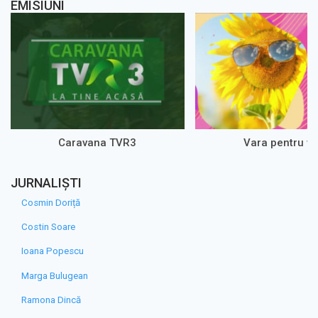
EMISIUNI
Caravana TVR3
Vara pentru vo
JURNALIȘTI
Cosmin Doriță
Costin Soare
Ioana Popescu
Marga Bulugean
Ramona Dincă