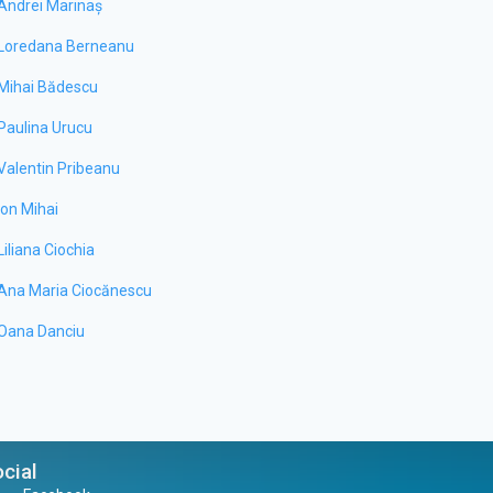
Andrei Marinaș
Loredana Berneanu
Mihai Bădescu
Paulina Urucu
Valentin Pribeanu
Ion Mihai
Liliana Ciochia
Ana Maria Ciocănescu
Oana Danciu
cial