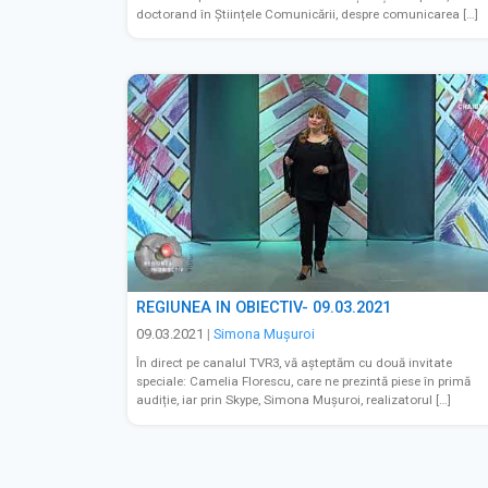
doctorand în Științele Comunicării, despre comunicarea […]
REGIUNEA IN OBIECTIV- 09.03.2021
09.03.2021
|
Simona Muşuroi
În direct pe canalul TVR3, vă așteptăm cu două invitate
speciale: Camelia Florescu, care ne prezintă piese în primă
audiție, iar prin Skype, Simona Mușuroi, realizatorul […]