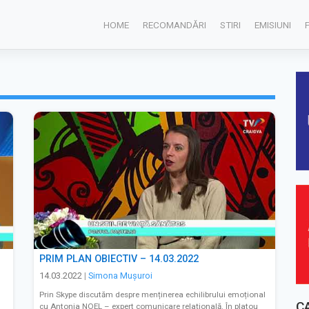
HOME
RECOMANDĂRI
STIRI
EMISIUNI
PRIM PLAN OBIECTIV – 14.03.2022
14.03.2022
|
Simona Muşuroi
Prin Skype discutăm despre menținerea echilibrului emoțional
C
cu Antonia NOEL – expert comunicare relațională. În platou