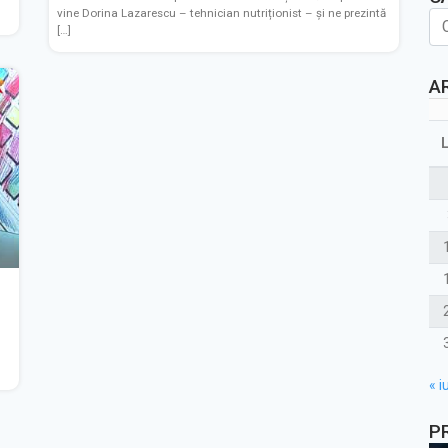
vine Dorina Lazarescu – tehnician nutriționist – și ne prezintă
[…]
A
« iu
P