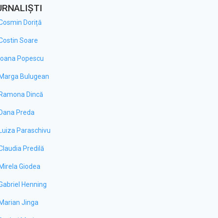
URNALIȘTI
Cosmin Doriță
Costin Soare
Ioana Popescu
Marga Bulugean
Ramona Dincă
Dana Preda
Luiza Paraschivu
Claudia Predilă
Mirela Giodea
Gabriel Henning
Marian Jinga