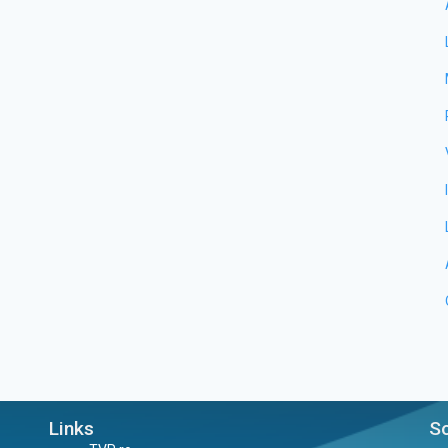
Links
So