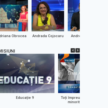
driana Obrocea
Andrada Cojocaru
Andrei Marinaș
MISIUNI
Educație 9
Toți împreună-emisiune de
minoritățile din Oltenia.