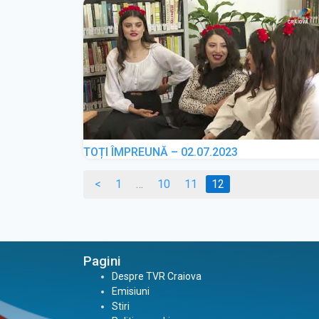
TOȚI ÎMPREUNĂ – 02.07.2023
Navigare
<
1
…
10
11
12
�n
articole
Pagini
Despre TVR Craiova
Emisiuni
Stiri