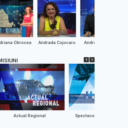
driana Obrocea
Andrada Cojocaru
Andrei Marinaș
MISIUNI
Actual Regional
Spectacole live TVR Crai