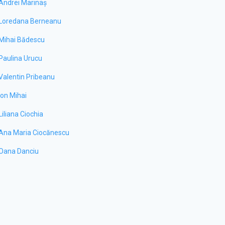
Andrei Marinaș
Loredana Berneanu
Mihai Bădescu
Paulina Urucu
Valentin Pribeanu
Ion Mihai
Liliana Ciochia
Ana Maria Ciocănescu
Oana Danciu