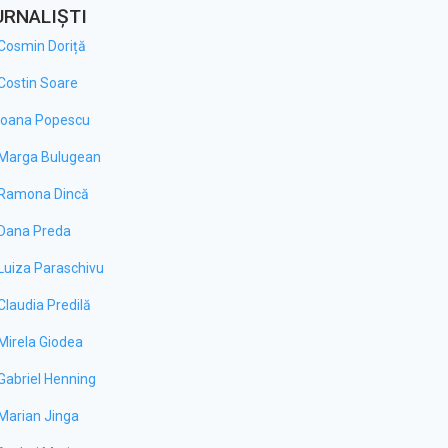
URNALIȘTI
Cosmin Doriță
Costin Soare
Ioana Popescu
Marga Bulugean
Ramona Dincă
Dana Preda
Luiza Paraschivu
Claudia Predilă
Mirela Giodea
Gabriel Henning
Marian Jinga