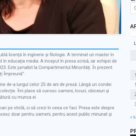
A
ă licență în inginerie și filologie. A terminat un master în
t în educația media. A început în presa scrisă, iar echipei de
023. Este jurnalist la Compartimentul Minorități. În prezent
ți Împreună”.
ine de-a lungul celor 25 de ani de presă. Lângă un condei
olecție. Îmi place să cunosc oameni, locuri, obiceiuri și
egătură cu munca ei.
ari pe sticlă, ci să crezi în ceea ce faci. Presa este despre
ncesc doar pentru oameni, pentru acest public minunat și
« iu
P