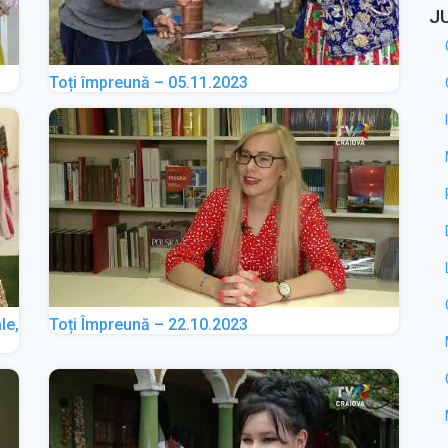
J
Toți împreună – 05.11.2023
le,
Toți Împreună – 22.10.2023