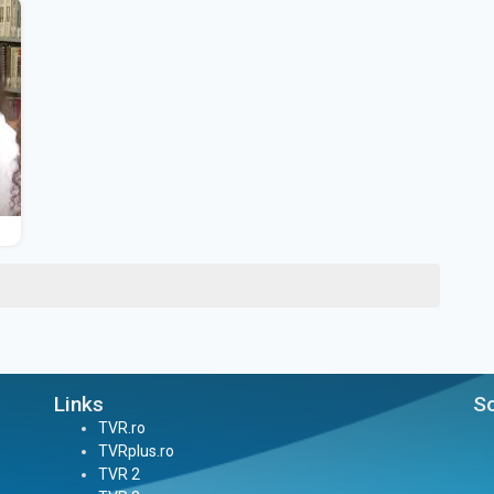
Links
So
TVR.ro
TVRplus.ro
TVR 2