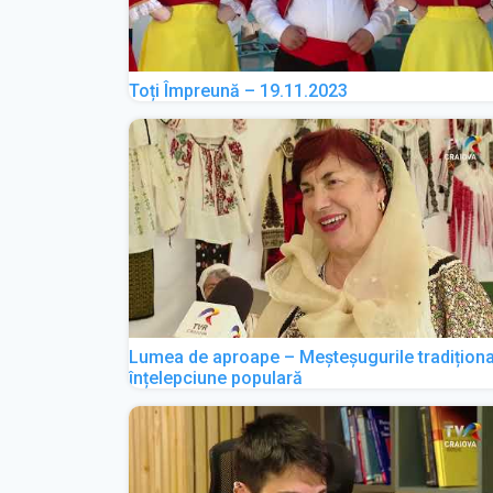
Toți Împreună – 19.11.2023
Lumea de aproape – Meșteșugurile tradiționa
înțelepciune populară