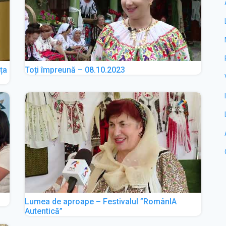
ța
Toți împreună – 08.10.2023
Lumea de aproape – Festivalul ”RomânIA
Autentică”