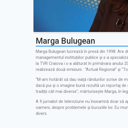
Marga Bulugean
Marga Bulugean lucrează în presă din 1998. Are dubl
managementul instituțiilor publice și s-a specializa
la TVR Craiova i s-a alăturat în primăvara anului 2
realizează două emisiuni : “Actual Regional” și “To
“M-am hotărât să dau viață rândurilor scrise de m
dacă pui și o imagine bună rezultă un reportaj de c
tradiții cât mai diverse”, mărturisește Marga, în l
A fi jurnalist de televiziune nu înseamnă doar să ap
oameni, despre problemele și bucuriile lor. Eu mu
divers.