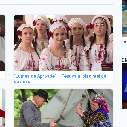
A
E
“Lumea de Aproape” – Festivalul plăcintei de
dovleac