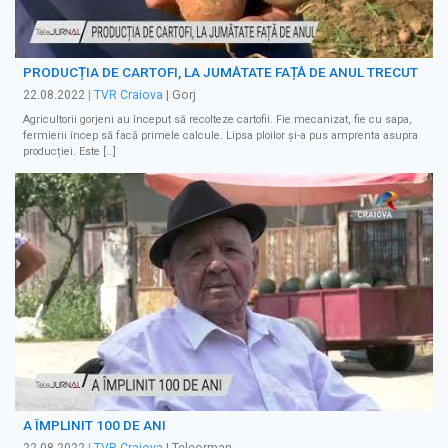
PRODUCȚIA DE CARTOFI, LA JUMĂTATE FAȚĂ DE ANUL TRECUT
22.08.2022
|
TVR Craiova
| Gorj
Agricultorii gorjeni au început să recolteze cartofii. Fie mecanizat, fie cu sapa,
fermierii încep să facă primele calcule. Lipsa ploilor și-a pus amprenta asupra
producției. Este […]
A ÎMPLINIT 100 DE ANI
22.08.2022
|
TVR Craiova
| Teleorman