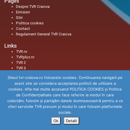
Pagini
Despre TVR Craiova
Emisiuni
Stiri
Politica cookies
Contact
Regulament General TVR Craiova
Links
TVR.ro
TVRplus.ro
TVR 2
TVR 3
Siteul tvr-craiova.ro foloseste cookies. Continuarea navigarii pe
Social
acest site se considera acceptarea politicii de utilizare a
Facebook
cookies. Afla mai multe accesand POLITICA COOKIES și Politica
Youtube
de Confidenţialitate care face referire la modul în care
Instagram
colectăm, folosim şi partajăm datele dumneavoastră pentru a va
TikTok
oferi serviciile TVR precum şi modul în care folosim platformele
Threads
sociale.
Ok
Detalii
© 2026
TVR Craiova
|
Toate drepturile rezervate.