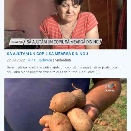
SĂ AJUTĂM UN COPIL SĂ MEARGĂ DIN NOU
22.08.2022
|
Mihai Bădescu
| Mehedinți
Generozitatea noastră ar putea ajuta un copil să meargă și să se poată juca din
nou. Ana-Maria Beatrice este o micuță de numai 6 ani, care […]