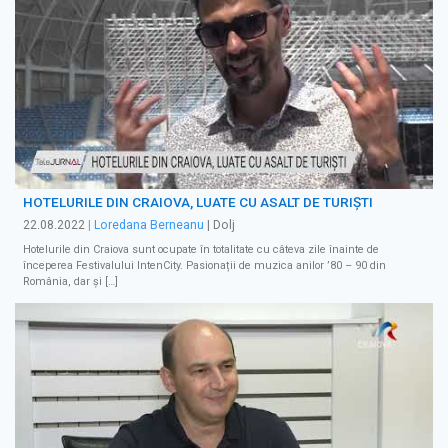
HOTELURILE DIN CRAIOVA, LUATE CU ASALT DE TURIȘTI
22.08.2022
|
Loredana Berneanu
| Dolj
Hotelurile din Craiova sunt ocupate în totalitate cu câteva zile înainte de
începerea Festivalului IntenCity. Pasionații de muzica anilor ’80 – 90 din
România, dar și […]