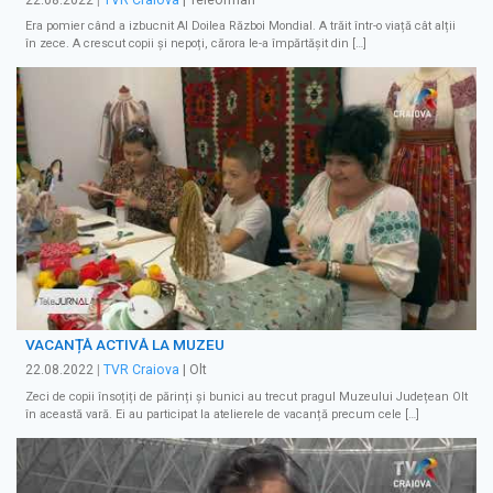
Era pomier când a izbucnit Al Doilea Război Mondial. A trăit într-o viață cât alții
în zece. A crescut copii și nepoți, cărora le-a împărtășit din […]
VACANȚĂ ACTIVĂ LA MUZEU
22.08.2022
|
TVR Craiova
| Olt
Zeci de copii însoțiți de părinți și bunici au trecut pragul Muzeului Județean Olt
în această vară. Ei au participat la atelierele de vacanță precum cele […]