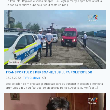
Un tren Inter Regio care venea dinspre București și mergea spre Arad a fost la
un pas să deraieze după ce a trecut peste un pod […]
TRANSPORTUL DE PERSOANE, SUB LUPA POLIŢIŞTILOR
22.08.2022
|
TVR Craiova
| Olt
Zeci de șoferi de microbuze și autobuze care au tranzitat în această dimineață
drumurile din Olt au fost trași pe dreapta de polițiști. Aceștia au verificat […]