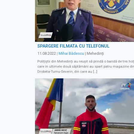
SPARGERE FILMATĂ CU TELEFONUL
11.08.2022
|
Mihai Bădescu
| Mehedinți
Polițiștii din Mehedinți au reușit să prindă o bandă de trei hoț
care în ultimele două săptămâni au spart patru magazine di
Drobeta-Turnu-Severin, din care au […]