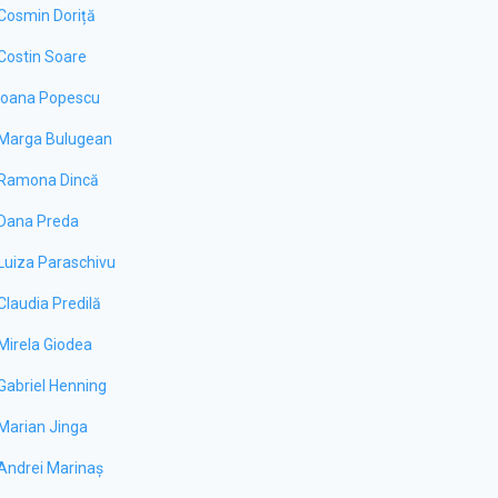
Cosmin Doriță
Costin Soare
Ioana Popescu
Marga Bulugean
Ramona Dincă
Dana Preda
Luiza Paraschivu
Claudia Predilă
Mirela Giodea
Gabriel Henning
Marian Jinga
Andrei Marinaș