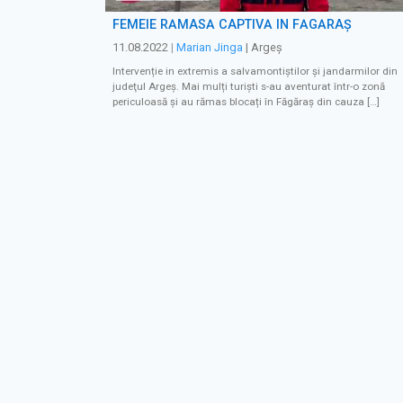
FEMEIE RĂMASĂ CAPTIVĂ ÎN FĂGĂRAŞ
11.08.2022
|
Marian Jinga
| Argeș
Intervenție in extremis a salvamontiștilor și jandarmilor din
judeţul Argeș. Mai mulți turiști s-au aventurat într-o zonă
periculoasă și au rămas blocați în Făgăraș din cauza […]