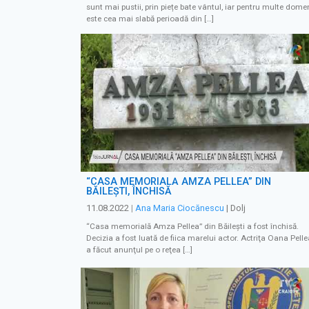
sunt mai pustii, prin piețe bate vântul, iar pentru multe domen
este cea mai slabă perioadă din […]
“CASA MEMORIALĂ AMZA PELLEA” DIN
BĂILEŞTI, ÎNCHISĂ
11.08.2022
|
Ana Maria Ciocănescu
| Dolj
“Casa memorială Amza Pellea” din Băileşti a fost închisă.
Decizia a fost luată de fiica marelui actor. Actriţa Oana Pelle
a făcut anunţul pe o reţea […]