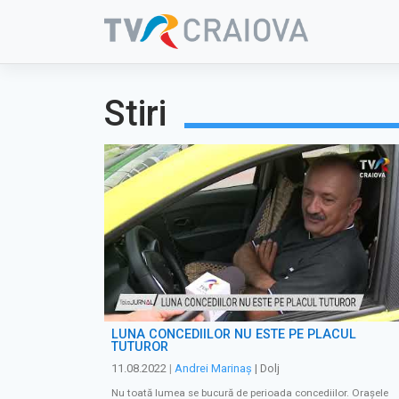
Skip
to
content
Stiri
LUNA CONCEDIILOR NU ESTE PE PLACUL
TUTUROR
11.08.2022
|
Andrei Marinaș
| Dolj
Nu toată lumea se bucură de perioada concediilor. Orașele