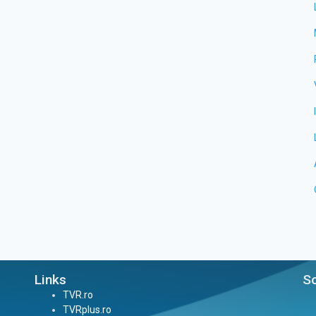
Links
So
TVR.ro
TVRplus.ro