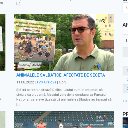
ii
[…]
A
ANIMALELE SĂLBATICE, AFECTATE DE SECETĂ
11.08.2022
|
TVR Craiova
| Gorj
Șoferii care tranzitează Defileul Jiului sunt atenționați să
circule cu prudență. Mesajul vine de la conducerea Parcului
a
Național, care avertizează că animalele sălbatice au început să
« iu
[…]
P