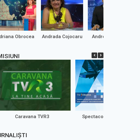
driana Obrocea
Andrada Cojocaru
Andrei Marinaș
MISIUNI
Caravana TVR3
Spectacole live TVR Crai
URNALIȘTI