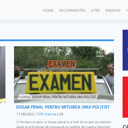
HOME
RECOMANDĂRI
STIRI
EMISIUNI
DOSAR PENAL PENTRU MITUIREA UNUI POLIȚIST
11.08.2022
|
TVR Craiova
| Olt
O femeie s-a ales cu dosar penal și a fost la un pas de reținere
C
după ce a încercat să mituiască un polițist din cadrul Serviciul