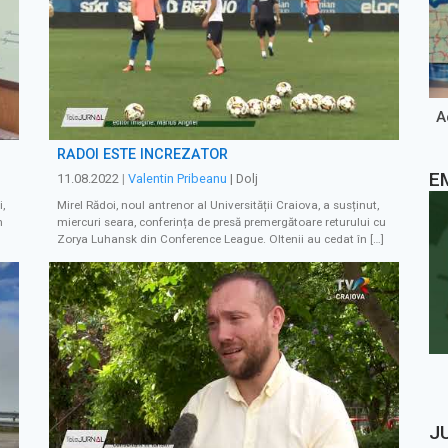
A
RĂDOI ESTE ÎNCREZĂTOR
E
11.08.2022
|
Valentin Pribeanu
| Dolj
i,
Mirel Rădoi, noul antrenor al Universității Craiova, a susținut,
n
miercuri seara, conferința de presă premergătoare returului cu
Zorya Luhansk din Conference League. Oltenii au cedat în […]
J