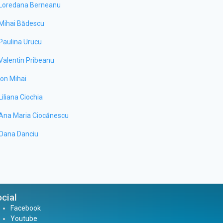
Loredana Berneanu
Mihai Bădescu
Paulina Urucu
Valentin Pribeanu
Ion Mihai
Liliana Ciochia
Ana Maria Ciocănescu
Oana Danciu
cial
Facebook
Youtube