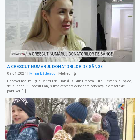
A CRESCUT NUMĂRUL DONATORILOR DE SÂNGE
09.01.2024
|
Mihai Bădescu
| Mehedinți
Donatori mai mulți la Centrul de Transfuzii din Drobeta-Turnu-Severin, după ce,
de la începutul acestui an, suma acordată celor care donează, a crescut de
patru ori. […]