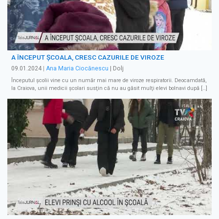
A ÎNCEPUT ŞCOALA, CRESC CAZURILE DE VIROZE
09.01.2024
|
Ana Maria Ciocănescu
| Dolj
Începutul şcolii vine cu un număr mai mare de viroze respiratorii. Deocamdată,
la Craiova, unii medicii şcolari susţin că nu au găsit mulţi elevi bolnavi după […]