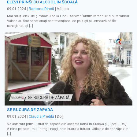
ELEVI PRINŞI CU ALCOOL ÎN ŞCOALĂ
09.01.2024
|
Ramona Dincă
| Vâlcea
Mai mulți elevi de gimnaziu de la Liceul Sanitar “Antim Ivireanul” din Râmnicu
Vâlcea au fost sancționați contravențional de polițiști și urmează să fie
sancționați și […]
SE BUCURĂ DE ZĂPADĂ
09.01.2024
|
Claudia Predilă
| Dolj
S-a aşternut primul strat de zăpadă din această iarnă în Craiova și județul Dolj.
A nins pe parcursul întregii nopți, spre bucuria tuturor. Utilajele de deszăpezire
[…]