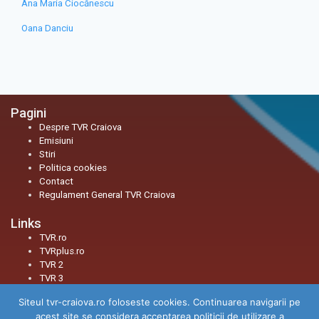
Ana Maria Ciocănescu
Oana Danciu
Pagini
Despre TVR Craiova
Emisiuni
Stiri
Politica cookies
Contact
Regulament General TVR Craiova
Links
TVR.ro
TVRplus.ro
TVR 2
TVR 3
Siteul tvr-craiova.ro foloseste cookies. Continuarea navigarii pe
Social
acest site se considera acceptarea politicii de utilizare a