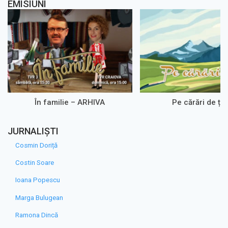
EMISIUNI
În familie – ARHIVA
Pe cărări de ța
JURNALIȘTI
Cosmin Doriță
Costin Soare
Ioana Popescu
Marga Bulugean
Ramona Dincă