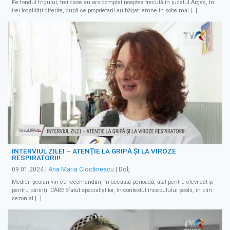
Pe fondul frigului, trei case au ars complet noaptea trecută în judetul Argeș, în
trei localități diferite, după ce proprietarii au băgat lemne în sobe mai […]
INTERVIUL ZILEI – ATENȚIE LA GRIPĂ ȘI LA VIROZE
RESPIRATORII!
09.01.2024
|
Ana Maria Ciocănescu
| Dolj
Medicii şcolari vin cu recomandări, în această perioadă, atât pentru elevi cât şi
pentru părinţi. CARE Sfatul specialiştilor, în contextul începutului şcolii, în plin
sezon al […]