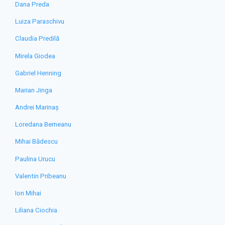
Dana Preda
Luiza Paraschivu
Claudia Predilă
Mirela Giodea
Gabriel Henning
Marian Jinga
Andrei Marinaș
Loredana Berneanu
Mihai Bădescu
Paulina Urucu
Valentin Pribeanu
Ion Mihai
Liliana Ciochia