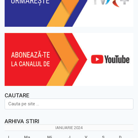
CAUTARE
ARHIVA STIRI
IANUARIE 2024
L
Ma
Mi
J
V
S
D