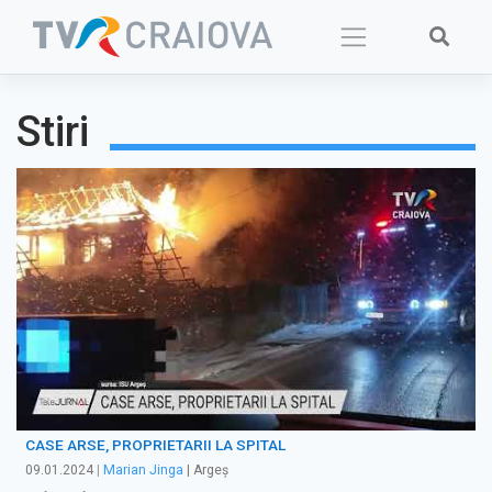
Skip
to
content
Stiri
CASE ARSE, PROPRIETARII LA SPITAL
09.01.2024
|
Marian Jinga
| Argeș