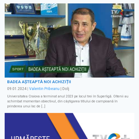
BADEA AȘTEAPTĂ NOI ACHIZIȚII
09.01.2024
|
Valentin Pribeanu
| Dolj
Universitatea Craiova a terminat anul 2023 pe locul trei în Superligă. Oltenii au
schimbat momentan obiectivul, din câștigarea titlului de campioană în
prinderea unui loc de […]