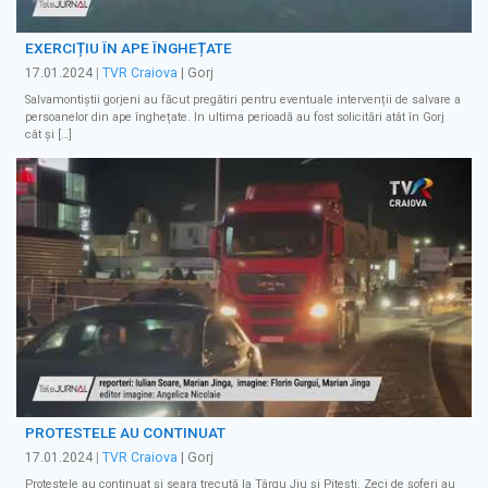
EXERCIȚIU ÎN APE ÎNGHEȚATE
17.01.2024
|
TVR Craiova
| Gorj
Salvamontiștii gorjeni au făcut pregătiri pentru eventuale intervenții de salvare a
persoanelor din ape înghețate. In ultima perioadă au fost solicitări atât în Gorj
cât și […]
PROTESTELE AU CONTINUAT
17.01.2024
|
TVR Craiova
| Gorj
Protestele au continuat și seara trecută la Târgu Jiu și Pitești. Zeci de șoferi au