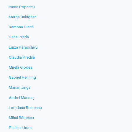
Ioana Popescu
Marga Bulugean
Ramona Dincă
Dana Preda
Luiza Paraschivu
Claudia Predilă
Mirela Giodea
Gabriel Henning
Marian Jinga
Andrei Marinaș
Loredana Berneanu
Mihai Bădescu
Paulina Urucu