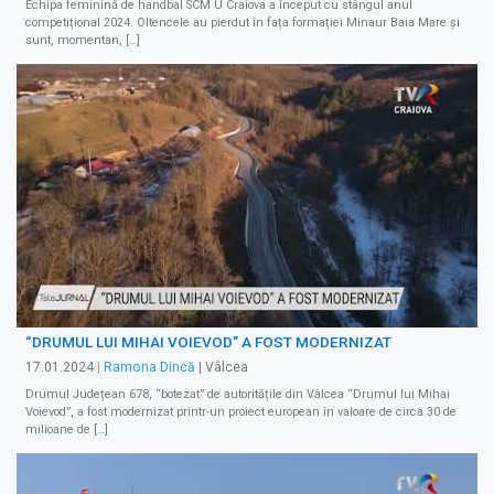
Echipa feminină de handbal SCM U Craiova a început cu stângul anul
competițional 2024. Oltencele au pierdut în fața formației Minaur Baia Mare și
sunt, momentan, […]
“DRUMUL LUI MIHAI VOIEVOD” A FOST MODERNIZAT
17.01.2024
|
Ramona Dincă
| Vâlcea
Drumul Județean 678, “botezat” de autoritățile din Vâlcea “Drumul lui Mihai
Voievod”, a fost modernizat printr-un proiect european în valoare de circa 30 de
milioane de […]