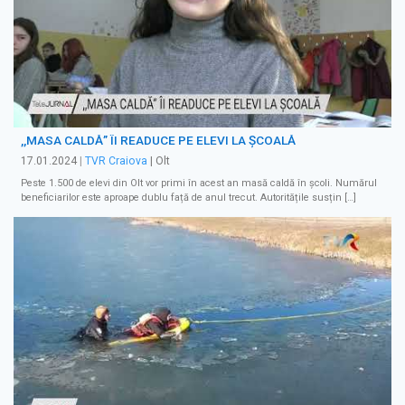
,,MASA CALDĂ” ÎI READUCE PE ELEVI LA ȘCOALĂ
17.01.2024
|
TVR Craiova
| Olt
Peste 1.500 de elevi din Olt vor primi în acest an masă caldă în școli. Numărul
beneficiarilor este aproape dublu față de anul trecut. Autoritățile susțin […]