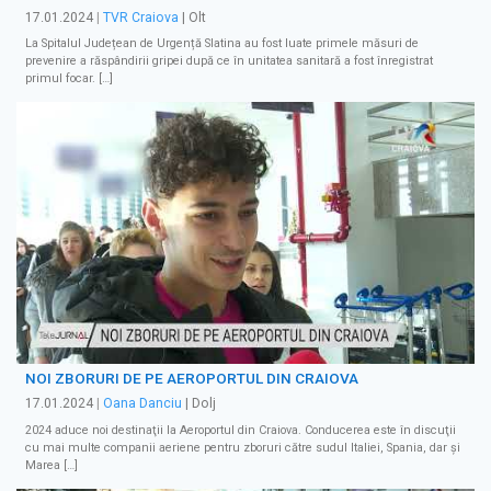
17.01.2024
|
TVR Craiova
| Olt
La Spitalul Județean de Urgență Slatina au fost luate primele măsuri de
prevenire a răspândirii gripei după ce în unitatea sanitară a fost înregistrat
primul focar. […]
NOI ZBORURI DE PE AEROPORTUL DIN CRAIOVA
17.01.2024
|
Oana Danciu
| Dolj
2024 aduce noi destinaţii la Aeroportul din Craiova. Conducerea este în discuţii
cu mai multe companii aeriene pentru zboruri către sudul Italiei, Spania, dar şi
Marea […]