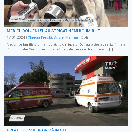
MEDICII DOLJENI ȘI-AU STRIGAT NEMULȚUMIRILE
17.01.2024
|
Claudia Predilă
,
Andrei Marinaș
| Dolj
Medicii de familie și din ambulatoriu din județul Dolj au protestat, astăzi, în fața
Prefecturii din Craiova, timp de o oră. În cadrul unui miting autorizat, […]
PRIMUL FOCAR DE GRIPĂ ÎN OLT