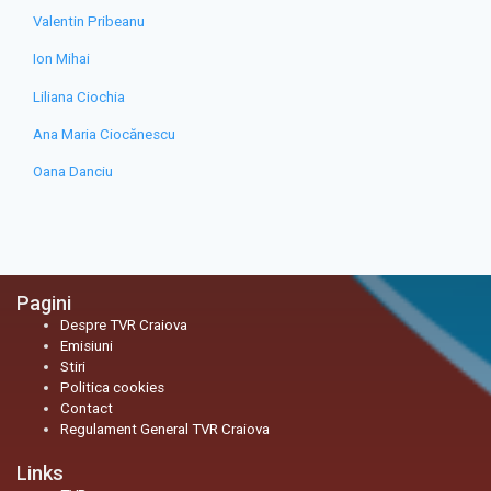
Valentin Pribeanu
Ion Mihai
Liliana Ciochia
Ana Maria Ciocănescu
Oana Danciu
Pagini
Despre TVR Craiova
Emisiuni
Stiri
Politica cookies
Contact
Regulament General TVR Craiova
Links