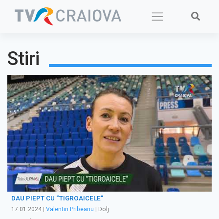
Skip
to
content
Stiri
DAU PIEPT CU “TIGROAICELE”
17.01.2024
|
Valentin Pribeanu
| Dolj