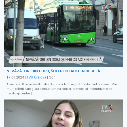
NEVĂZĂTORI DIN GORJ, ȘOFERI CU ACTE-N REGULĂ
17.01.2024
|
TVR Craiova
| Gorj
Aproape 200 de nevăzători din Gorj cu acte în regulă conduc autoturisme. Mai
mult, șoferii care și-au pierdut lumina ochilor, primesc și indemnizaţie de
handicap pentru […]