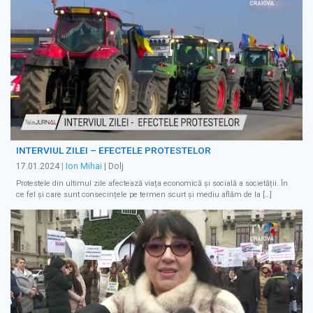
INTERVIUL ZILEI – EFECTELE PROTESTELOR
17.01.2024
|
Ion Mihai
| Dolj
Protestele din ultimul zile afectează viața economică și socială a societății. În
ce fel și care sunt consecințele pe termen scurt și mediu aflăm de la […]