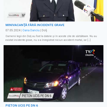
MINIVACANŢĂ FĂRĂ INCIDENTE GRAVE
07.05.2024
|
Oana Danciu
| Dolj
Oamenii legii din Dolj au fost la datorie şi în aceste zile de sărbătoare. Nu au
existat incidente grave, nu s-a înregistrat niciun accident mortal, iar […]
PIETON UCIS PE DN 6