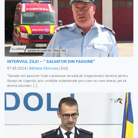
INTERVIUL ZILEI – “ SALVATOR DIN PASIUNE”
07.05.2024
|
Adriana Obrocea
| Dolj
“Salvator din pasiune” este o provocare lansată de Inspectoratul General pentru
Situații de Urgență, prin unitățile subordonate prin care cei care doresc pot să
devină voluntari. […]