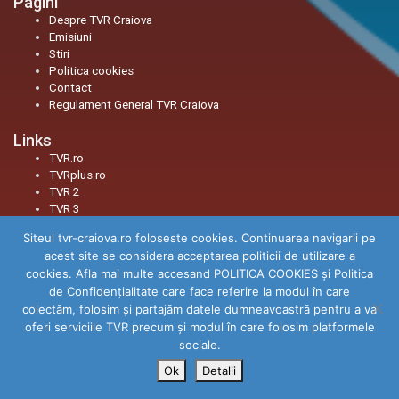
Pagini
Despre TVR Craiova
Emisiuni
Stiri
Politica cookies
Contact
Regulament General TVR Craiova
Links
TVR.ro
TVRplus.ro
TVR 2
TVR 3
Siteul tvr-craiova.ro foloseste cookies. Continuarea navigarii pe
Social
acest site se considera acceptarea politicii de utilizare a
Facebook
cookies. Afla mai multe accesand POLITICA COOKIES și Politica
Youtube
de Confidenţialitate care face referire la modul în care
Instagram
colectăm, folosim şi partajăm datele dumneavoastră pentru a va
TikTok
oferi serviciile TVR precum şi modul în care folosim platformele
Threads
sociale.
Ok
Detalii
© 2026
TVR Craiova
|
Toate drepturile rezervate.