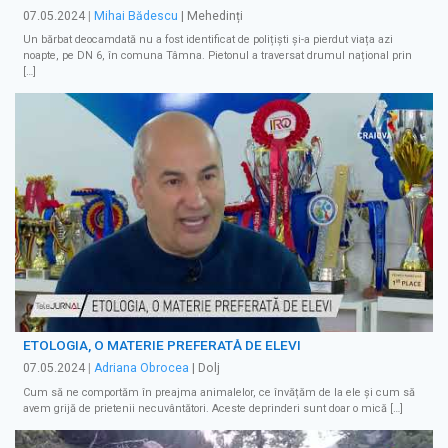
07.05.2024
|
Mihai Bădescu
| Mehedinți
Un bărbat deocamdată nu a fost identificat de polițiști și-a pierdut viața azi
noapte, pe DN 6, în comuna Tâmna. Pietonul a traversat drumul național prin
[…]
ETOLOGIA, O MATERIE PREFERATĂ DE ELEVI
07.05.2024
|
Adriana Obrocea
| Dolj
Cum să ne comportăm în preajma animalelor, ce învățăm de la ele și cum să
avem grijă de prietenii necuvântători. Aceste deprinderi sunt doar o mică […]