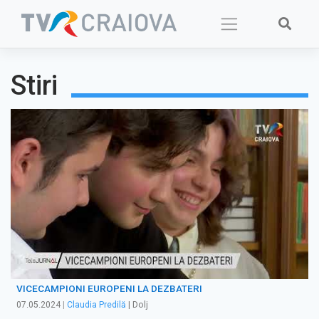
Skip
to
content
Stiri
VICECAMPIONI EUROPENI LA DEZBATERI
07.05.2024
|
Claudia Predilă
| Dolj