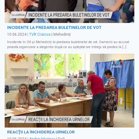
INCIDENTE LA PREDAREA BULETINELOR DE VOT
10.06.2024
|
TVR Craiova
| Mehedinți
Incidente în Olt și Mehedinți la predarea buletinelor de vot. Oamenii au acuzat
proasta organizare a alegerilor după ce au așteptat ore întregi să predea la […]
REACŢII LA ÎNCHIDEREA URNELOR
10.06.2024
|
Andrei Marinaș
| Dolj