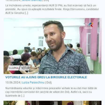
La închiderea urnelor, reprezentanţii AUR ŞI PNL au fost rezervaţi să facă un
pronostic. Au spus că așteaptă rezultatele finale. Ringo Dămureanu, candidatul
AUR la Consiliul […]
VOTURILE AU AJUNS GREU LA BIROURILE ELECTORALE
10.06.2024
|
Luiza Paraschivu
| Dolj
Numărătoarea voturilor și întocmirea proceselor verbale le-au dat mari bătăi de
cap membrilor comisiilor din secțiile de votare din Dolj. Astfel că, sacii cu
buletinele de […]