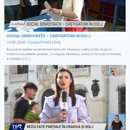
SOCIAL DEMOCRAȚII – CÂȘTIGĂTORI ÎN DOLJ
10.06.2024
|
Claudia Predilă
| Dolj
Bucurie în tabăra social democraților din Craiova și județul Dolj, după ce,
conform rezultatelor parțiale, Lia Olguța Vasilescu, edilul în funcție al Craiovei,
a câștigat un […]