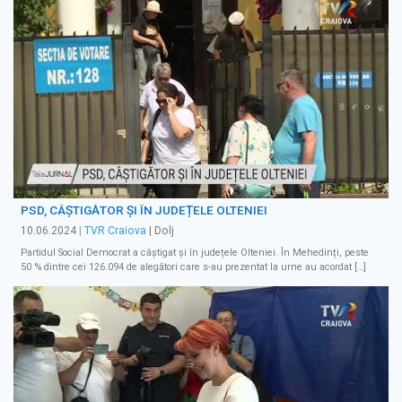
PSD, CÂȘTIGĂTOR ȘI ÎN JUDEȚELE OLTENIEI
10.06.2024
|
TVR Craiova
| Dolj
Partidul Social Democrat a câștigat și în județele Olteniei. În Mehedinți, peste
50 % dintre cei 126.094 de alegători care s-au prezentat la urne au acordat […]