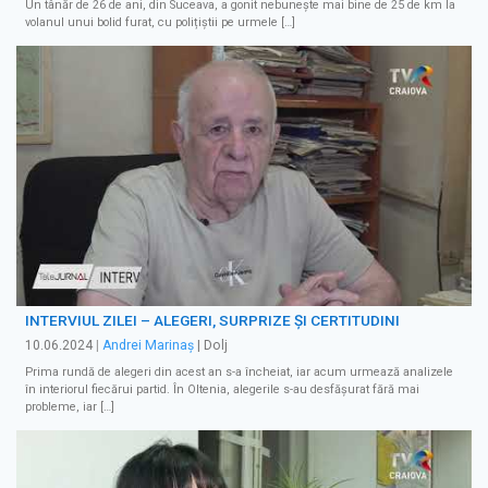
Un tânăr de 26 de ani, din Suceava, a gonit nebunește mai bine de 25 de km la
volanul unui bolid furat, cu polițiștii pe urmele […]
INTERVIUL ZILEI – ALEGERI, SURPRIZE ȘI CERTITUDINI
10.06.2024
|
Andrei Marinaș
| Dolj
Prima rundă de alegeri din acest an s-a încheiat, iar acum urmează analizele
în interiorul fiecărui partid. În Oltenia, alegerile s-au desfășurat fără mai
probleme, iar […]