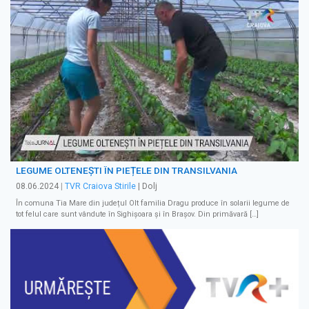
LEGUME OLTENEȘTI ÎN PIEȚELE DIN TRANSILVANIA
08.06.2024
|
TVR Craiova Stirile
| Dolj
În comuna Tia Mare din județul Olt familia Dragu produce în solarii legume de
tot felul care sunt vândute în Sighișoara și în Brașov. Din primăvară […]