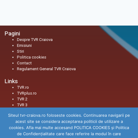
Pagini
Despre TVR Craiova
Emisiuni
Stiri
Politica cookies
Contact
Regulament General TVR Craiova
Links
TVR.ro
TVRplus.ro
TVR 2
TVR 3
Siteul tvr-craiova.ro foloseste cookies. Continuarea navigarii pe
Social
acest site se considera acceptarea politicii de utilizare a
Facebook
cookies. Afla mai multe accesand POLITICA COOKIES și Politica
Youtube
de Confidenţialitate care face referire la modul în care
Instagram