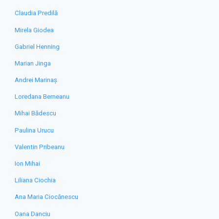
Claudia Predilă
Mirela Giodea
Gabriel Henning
Marian Jinga
Andrei Marinaș
Loredana Berneanu
Mihai Bădescu
Paulina Urucu
Valentin Pribeanu
Ion Mihai
Liliana Ciochia
Ana Maria Ciocănescu
Oana Danciu