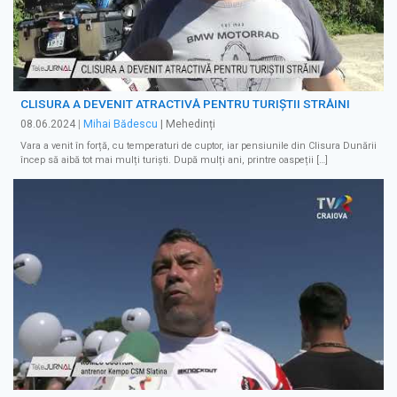
CLISURA A DEVENIT ATRACTIVĂ PENTRU TURIȘTII STRĂINI
08.06.2024
|
Mihai Bădescu
| Mehedinți
Vara a venit în forță, cu temperaturi de cuptor, iar pensiunile din Clisura Dunării
încep să aibă tot mai mulți turiști. După mulți ani, printre oaspeții […]