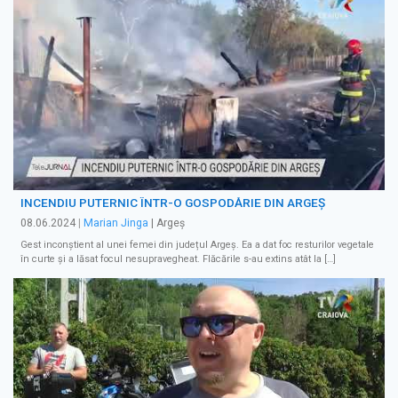
INCENDIU PUTERNIC ÎNTR-O GOSPODĂRIE DIN ARGEȘ
08.06.2024
|
Marian Jinga
| Argeș
Gest inconștient al unei femei din județul Argeș. Ea a dat foc resturilor vegetale
în curte și a lăsat focul nesupravegheat. Flăcările s-au extins atât la […]