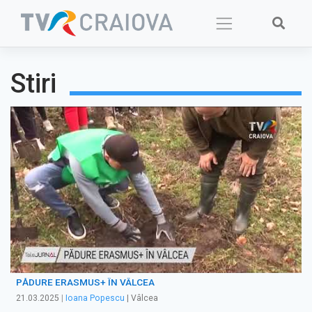
Skip
to
content
Stiri
PĂDURE ERASMUS+ ÎN VÂLCEA
21.03.2025
|
Ioana Popescu
| Vâlcea