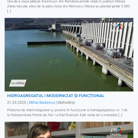
Cea de-a noua pădure Erasmus+ din România prinde viață în județul Vâlcea.
Zilele trecute, elevi de la patru licee din Râmnicu Vâlcea au plantat peste 5.000
[…]
HIDROAGREGATUL I MODERNIZAT ȘI FUNCȚIONAL
21.03.2025
|
Mihai Bădescu
| Mehedinți
Proiectul de retehnologizare și punere în funcțiune a hidroagregatului nr. 1 de
la Hidrocentrala Porțile de Fier I a fost finalizat. Este vorba de o investiție […]