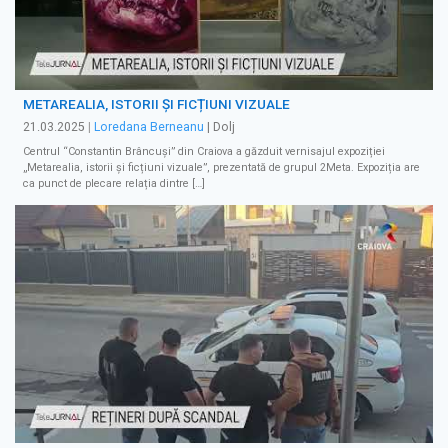
METAREALIA, ISTORII ȘI FICȚIUNI VIZUALE
21.03.2025
|
Loredana Berneanu
| Dolj
Centrul “Constantin Brâncuși” din Craiova a găzduit vernisajul expoziției
„Metarealia, istorii și ficțiuni vizuale”, prezentată de grupul 2Meta. Expoziția are
ca punct de plecare relația dintre […]