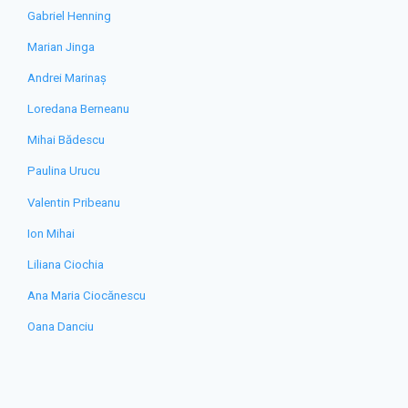
Gabriel Henning
Marian Jinga
Andrei Marinaș
Loredana Berneanu
Mihai Bădescu
Paulina Urucu
Valentin Pribeanu
Ion Mihai
Liliana Ciochia
Ana Maria Ciocănescu
Oana Danciu