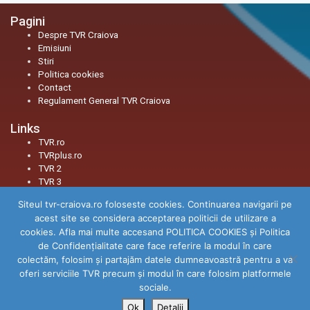
Pagini
Despre TVR Craiova
Emisiuni
Stiri
Politica cookies
Contact
Regulament General TVR Craiova
Links
TVR.ro
TVRplus.ro
TVR 2
TVR 3
Siteul tvr-craiova.ro foloseste cookies. Continuarea navigarii pe
Social
acest site se considera acceptarea politicii de utilizare a
Facebook
cookies. Afla mai multe accesand POLITICA COOKIES și Politica
Youtube
de Confidenţialitate care face referire la modul în care
Instagram
colectăm, folosim şi partajăm datele dumneavoastră pentru a va
TikTok
oferi serviciile TVR precum şi modul în care folosim platformele
Threads
sociale.
Ok
Detalii