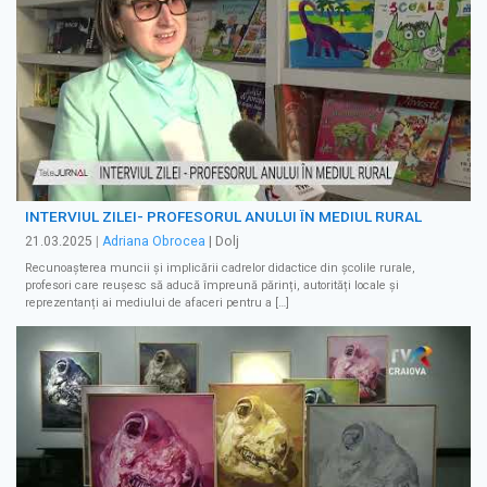
INTERVIUL ZILEI- PROFESORUL ANULUI ÎN MEDIUL RURAL
21.03.2025
|
Adriana Obrocea
| Dolj
Recunoașterea muncii și implicării cadrelor didactice din școlile rurale,
profesori care reușesc să aducă împreună părinți, autorități locale și
reprezentanți ai mediului de afaceri pentru a […]