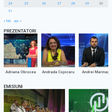
24
25
26
27
28
29
30
31
« feb.
apr. »
PREZENTATORI
Adriana Obrocea
Andrada Cojocaru
Andrei Marinaș
EMISIUNI