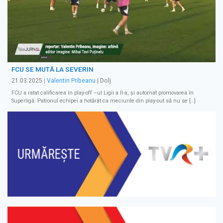
FCU SE MUTĂ LA SEVERIN
21.03.2025
|
Valentin Pribeanu
| Dolj
FCU a ratat calificarea în play-off –ul Ligii a II-a, și automat promovarea în
Superligă. Patronul echipei a hotărât ca meciurile din play-out să nu se […]