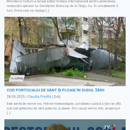
Ministerul Culturii a lansat astăzi licitația internațională pentru proiectarea
restaurării operelor lui Constantin Brâncuși de la Târgu Jiu. În următoarele 4
luni, firma care va câștiga […]
COD PORTOCALIU DE VÂNT ȘI PLOAIE ÎN SUDUL ȚĂRII
28.03.2025
|
Claudia Predilă
| Dolj
Este alertă de vreme rea. Potrivit meteorologilor, jumătatea sudică a țării se află
sub cod portocaliu de vânt puternic și ploaie. Din cauza vremii rele, acoperișul
[…]