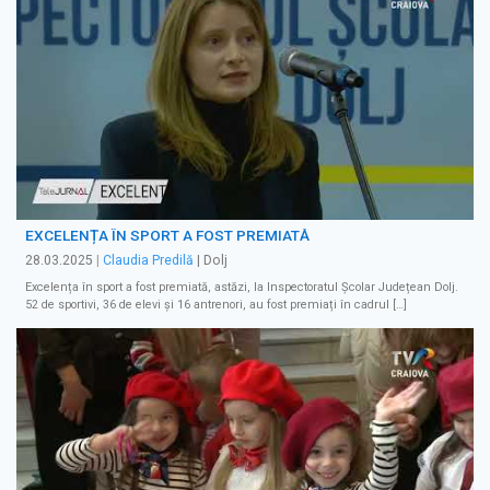
EXCELENȚA ÎN SPORT A FOST PREMIATĂ
28.03.2025
|
Claudia Predilă
| Dolj
Excelența în sport a fost premiată, astăzi, la Inspectoratul Școlar Județean Dolj.
52 de sportivi, 36 de elevi și 16 antrenori, au fost premiați în cadrul […]