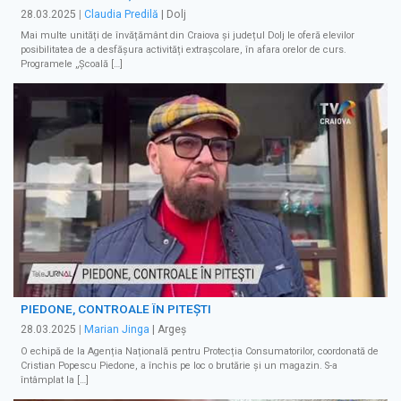
28.03.2025
|
Claudia Predilă
| Dolj
Mai multe unități de învățământ din Craiova și județul Dolj le oferă elevilor
posibilitatea de a desfășura activități extrașcolare, în afara orelor de curs.
Programele „Școală […]
PIEDONE, CONTROALE ÎN PITEŞTI
28.03.2025
|
Marian Jinga
| Argeș
O echipă de la Agenția Națională pentru Protecția Consumatorilor, coordonată de
Cristian Popescu Piedone, a închis pe loc o brutărie şi un magazin. S-a
întâmplat la […]