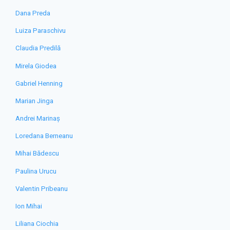
Dana Preda
Luiza Paraschivu
Claudia Predilă
Mirela Giodea
Gabriel Henning
Marian Jinga
Andrei Marinaș
Loredana Berneanu
Mihai Bădescu
Paulina Urucu
Valentin Pribeanu
Ion Mihai
Liliana Ciochia