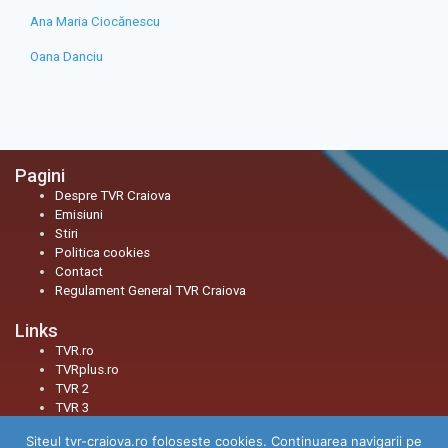
Ana Maria Ciocănescu
Oana Danciu
Pagini
Despre TVR Craiova
Emisiuni
Stiri
Politica cookies
Contact
Regulament General TVR Craiova
Links
TVR.ro
TVRplus.ro
TVR 2
TVR 3
Siteul tvr-craiova.ro foloseste cookies. Continuarea navigarii pe
Social