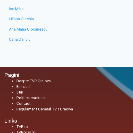
Ion Mihai
Liliana Ciochia
Ana Maria Ciocănescu
Oana Danciu
Pagini
Despre TVR Craiova
Emisiuni
Stiri
Politica cookies
Contact
Regulament General TVR Craiova
Links
TVR.ro
TVRplus.ro