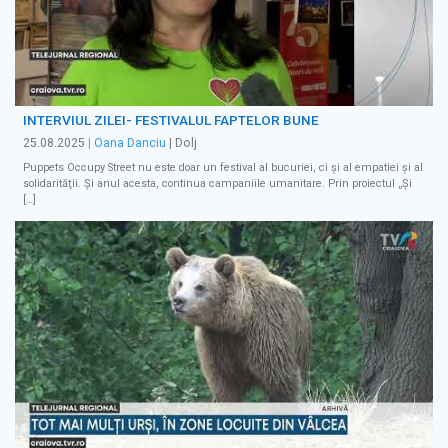
INTERVIUL ZILEI- FESTIVALUL FAPTELOR BUNE
25.08.2025
|
Oana Danciu
| Dolj
Puppets Occupy Street nu este doar un festival al bucuriei, ci şi al empatiei şi al
solidarităţii. Şi anul acesta, continua campaniile umanitare. Prin proiectul „Și
[…]