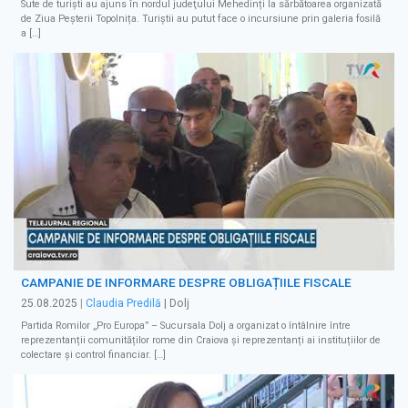
Sute de turiști au ajuns în nordul judeţului Mehedinți la sărbătoarea organizată
de Ziua Peșterii Topolnița. Turiștii au putut face o incursiune prin galeria fosilă
a […]
CAMPANIE DE INFORMARE DESPRE OBLIGAȚIILE FISCALE
25.08.2025
|
Claudia Predilă
| Dolj
Partida Romilor „Pro Europa” – Sucursala Dolj a organizat o întâlnire între
reprezentanții comunităților rome din Craiova și reprezentanți ai instituțiilor de
colectare și control financiar. […]