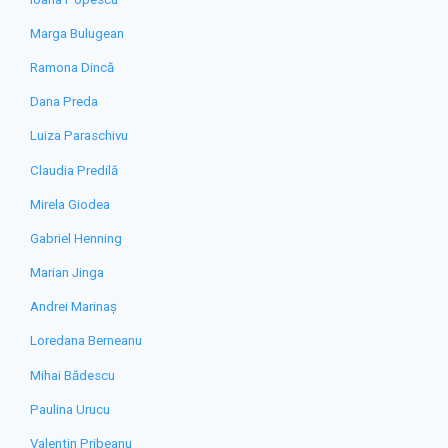
Marga Bulugean
Ramona Dincă
Dana Preda
Luiza Paraschivu
Claudia Predilă
Mirela Giodea
Gabriel Henning
Marian Jinga
Andrei Marinaș
Loredana Berneanu
Mihai Bădescu
Paulina Urucu
Valentin Pribeanu