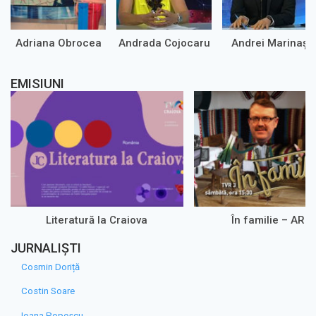
Adriana Obrocea
Andrada Cojocaru
Andrei Marinaș
EMISIUNI
Literatură la Craiova
În familie – ARH
JURNALIȘTI
Cosmin Doriță
Costin Soare
Ioana Popescu