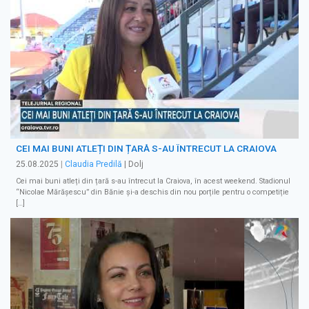
CEI MAI BUNI ATLEȚI DIN ȚARĂ S-AU ÎNTRECUT LA CRAIOVA
25.08.2025
|
Claudia Predilă
| Dolj
Cei mai buni atleți din țară s-au întrecut la Craiova, în acest weekend. Stadionul
“Nicolae Mărășescu” din Bănie și-a deschis din nou porțile pentru o competiție
[…]