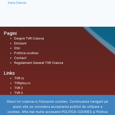
Oana Danciu
Pagini
Despre TVR Craiova
Emisiuni
Stiri
Politica cookies
Contact
Regulament General TVR Craiova
Links
TVR.ro
TVRplus.ro
TVR 2
TVR 3
Siteul tvr-craiova.ro foloseste cookies. Continuarea navigarii pe
Social
acest site se considera acceptarea politicii de utilizare a
Facebook
cookies. Afla mai multe accesand POLITICA COOKIES și Politica
Youtube