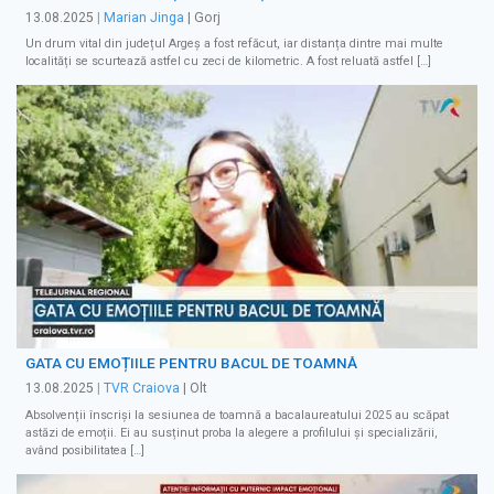
13.08.2025
|
Marian Jinga
| Gorj
Un drum vital din județul Argeș a fost refăcut, iar distanța dintre mai multe
localități se scurtează astfel cu zeci de kilometric. A fost reluată astfel […]
GATA CU EMOȚIILE PENTRU BACUL DE TOAMNĂ
13.08.2025
|
TVR Craiova
| Olt
Absolvenții înscriși la sesiunea de toamnă a bacalaureatului 2025 au scăpat
astăzi de emoții. Ei au susținut proba la alegere a profilului și specializării,
având posibilitatea […]