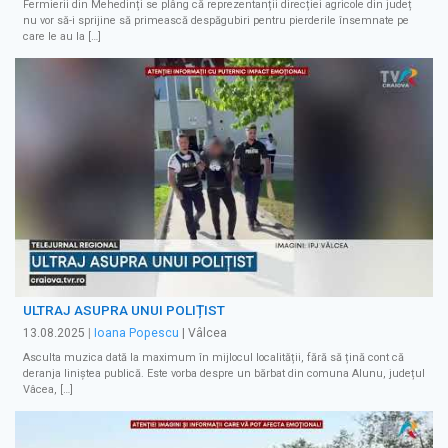
Fermierii din Mehedinți se plâng că reprezentanții direcției agricole din județ
nu vor să-i sprijine să primească despăgubiri pentru pierderile însemnate pe
care le au la […]
ULTRAJ ASUPRA UNUI POLIȚIST
13.08.2025
|
Ioana Popescu
| Vâlcea
Asculta muzica dată la maximum în mijlocul localității, fără să țină cont că
deranja liniștea publică. Este vorba despre un bărbat din comuna Alunu, județul
Vâcea, […]