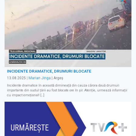
INCIDENTE DRAMATICE, DRUMURI BLOCATE
13.08.2025
|
Marian Jinga
| Argeș
Incidente dramatice în această dimineață din cauza cărora două drumuri
importante din sudul țării au fost blocate ore în șir. Atenție, urmează informații
cu impact emoțional! […]