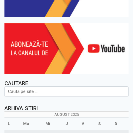
CAUTARE
ARHIVA STIRI
AUGUST 2025
L
Ma
Mi
J
V
S
D