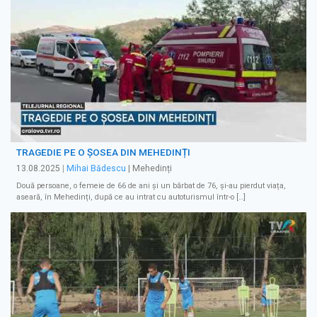
TRAGEDIE PE O ȘOSEA DIN MEHEDINȚI
13.08.2025
|
Mihai Bădescu
| Mehedinți
Două persoane, o femeie de 66 de ani și un bărbat de 76, și-au pierdut viața,
aseară, în Mehedinți, după ce au intrat cu autoturismul într-o […]