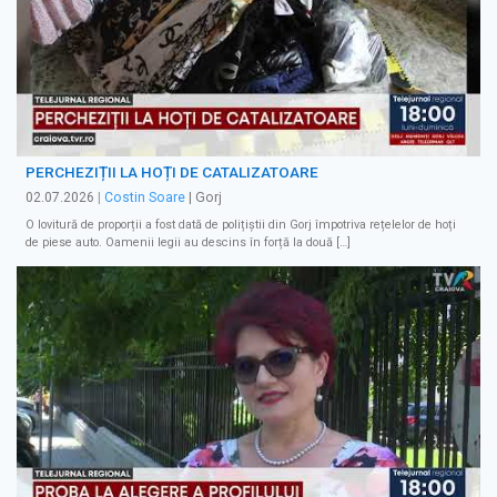
PERCHEZIȚII LA HOȚI DE CATALIZATOARE
02.07.2026
|
Costin Soare
| Gorj
O lovitură de proporții a fost dată de polițiștii din Gorj împotriva rețelelor de hoți
de piese auto. Oamenii legii au descins în forță la două […]