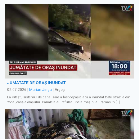
JUMĂTATE DE ORAȘ INUNDAT
02.07.2026
|
Marian Jinga
| Argeș
La Pitești, sistemul de canalizare a fost depășit, apa a inundat toate străzile din
zona joasă a orașului. Canalele au refulat, unele mașini au rămas în […]