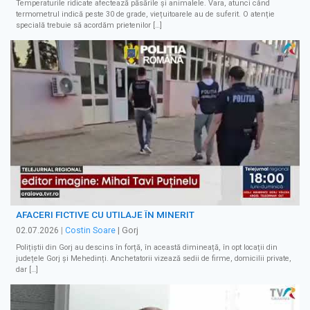
Temperaturile ridicate afectează păsările și animalele. Vara, atunci când
termometrul indică peste 30 de grade, viețuitoarele au de suferit. O atenție
specială trebuie să acordăm prietenilor […]
AFACERI FICTIVE CU UTILAJE ÎN MINERIT
02.07.2026
|
Costin Soare
| Gorj
Polițiștii din Gorj au descins în forță, în această dimineață, în opt locații din
județele Gorj și Mehedinți. Anchetatorii vizează sedii de firme, domicilii private,
dar […]