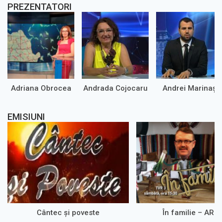
PREZENTATORI
Adriana Obrocea
Andrada Cojocaru
Andrei Marinaș
EMISIUNI
Cântec și poveste
În familie – ARH