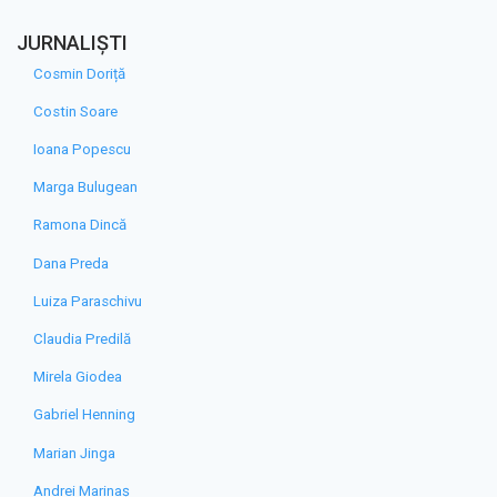
JURNALIȘTI
Cosmin Doriță
Costin Soare
Ioana Popescu
Marga Bulugean
Ramona Dincă
Dana Preda
Luiza Paraschivu
Claudia Predilă
Mirela Giodea
Gabriel Henning
Marian Jinga
Andrei Marinaș