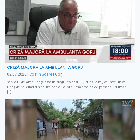
CRIZĂ MAJORĂ LA AMBULANȚA GORJ
02.07.2026
|
Costin Soare
| Gorj
Serviciul de Ambulanță este în pragul colapsului, prins la mijloc între un val
uriaș de solicitări din cauza caniculei și o lipsă cronică de personal. Numărul
[…]