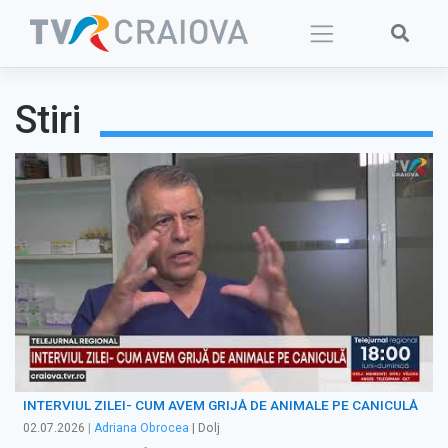
Skip
to
content
Stiri
INTERVIUL ZILEI- CUM AVEM GRIJĂ DE ANIMALE PE CANICULĂ
02.07.2026
|
Adriana Obrocea
| Dolj