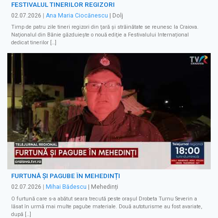
FESTIVALUL TINERILOR REGIZORI
02.07.2026
|
Ana Maria Ciocănescu
| Dolj
Timp de patru zile tineri regizori din ţară şi străinătate se reunesc la Craiova.
Naţionalul din Bănie găzduieşte o nouă ediţie a Festivalului Internațional
dedicat tinerilor […]
FURTUNĂ ȘI PAGUBE ÎN MEHEDINȚI
02.07.2026
|
Mihai Bădescu
| Mehedinți
O furtună care s-a abătut seara trecută peste orașul Drobeta Turnu Severin a
lăsat în urmă mai multe pagube materiale. Două autoturisme au fost avariate,
după […]