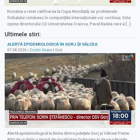
România a ratat calificarea la Cupa Mondială, iar problemele
fotbalului românesc în competițiile internaționale vor continua. Este
opinia directorului CS Universitatea Craiova, Pavel Badea care a […]
Ultimele stiri:
ALERTĂ EPIDEMIOLOGICĂ ÎN GORJ ȘI VÂLCEA
07.08.2026
|
Costin Soare
| Gorj
Alertă epidemiologică la limita dintre județele Gorj și Vâlcea! Peste
800 de oi dintr-o fermă din localitatea Drăgoieni și de pe pășunile