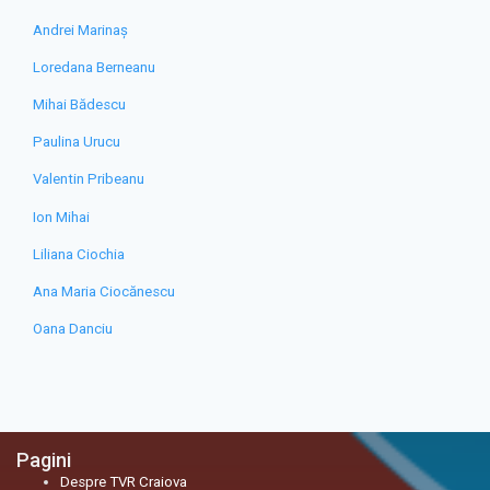
Andrei Marinaș
Loredana Berneanu
Mihai Bădescu
Paulina Urucu
Valentin Pribeanu
Ion Mihai
Liliana Ciochia
Ana Maria Ciocănescu
Oana Danciu
Pagini
Despre TVR Craiova