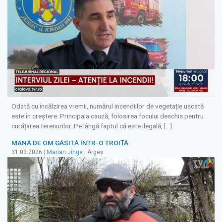
Odată cu încălzirea vremii, numărul incendiilor de vegetație uscată
este în creștere. Principala cauză, folosirea focului deschis pentru
curățarea terenurilor. Pe lângă faptul că este ilegală, […]
MÂNĂ DE OM GĂSITĂ ÎNTR-O TROIȚĂ
31.03.2026
|
Marian Jinga
| Argeș