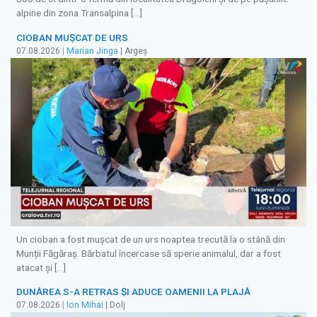
alpine din zona Transalpina […]
CIOBAN MUȘCAT DE URS
07.08.2026
|
Marian Jinga
| Argeș
Un cioban a fost mușcat de un urs noaptea trecută la o stână din
Munții Făgăraș. Bărbatul încercase să sperie animalul, dar a fost
atacat și […]
DUNĂREA S-A RETRAS ŞI ADUCE OAMENII LA PLAJĂ
07.08.2026
|
Ion Mihai
| Dolj