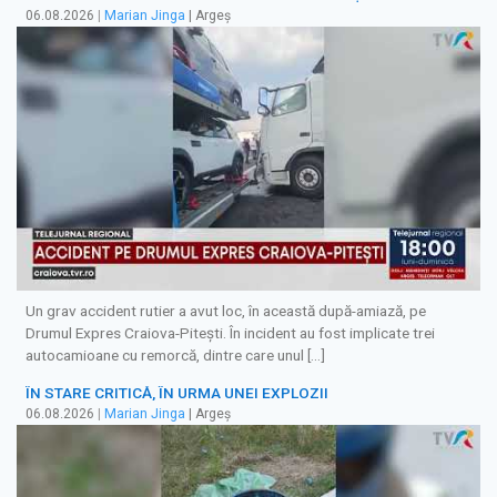
06.08.2026
|
Marian Jinga
| Argeș
Un grav accident rutier a avut loc, în această după-amiază, pe
Drumul Expres Craiova-Pitești. În incident au fost implicate trei
autocamioane cu remorcă, dintre care unul […]
ÎN STARE CRITICĂ, ÎN URMA UNEI EXPLOZII
06.08.2026
|
Marian Jinga
| Argeș