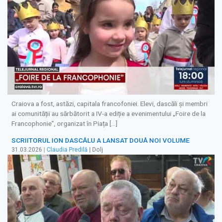
Craiova a fost, astăzi, capitala francofoniei. Elevi, dascăli şi membri
ai comunității au sărbătorit a IV-a ediție a evenimentului „Foire de la
Francophonie”, organizat în Piața […]
SCRIITORUL ION DASCĂLU A LANSAT DOUĂ NOI VOLUME
31.03.2026
|
Claudia Predilă
| Dolj