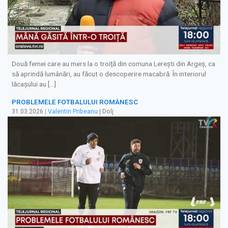
Două femei care au mers la o troiță din comuna Lerești din Argeș, ca
să aprindă lumânări, au făcut o descoperire macabră. În interiorul
lăcașului au […]
PROBLEMELE FOTBALULUI ROMÂNESC
31.03.2026
|
Valentin Pribeanu
| Dolj