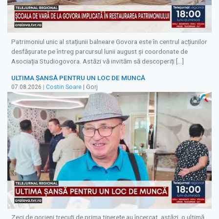
Patrimoniul unic al stațiunii balneare Govora este în centrul acțiunilor
desfășurate pe întreg parcursul lunii august și coordonate de
Asociația Studiogovora. Astăzi vă invităm să descoperiți […]
ULTIMA ȘANSĂ PENTRU UN LOC DE MUNCĂ
07.08.2026
|
Costin Soare
| Gorj
Zeci de gorjeni trecuți de prima tinerețe au încercat, astăzi, o ultimă