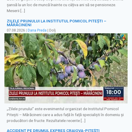
șansă la un loc de muncă înainte cu câțiva ani să se pensioneze.
Meserii […]
ZILELE PRUNULUI LA INSTITUTUL POMICOL PITEȘTI –
MĂRĂCINENI
07.08.2026
|
Dana Preda
| Dolj
„Zilele prunului” este evenimentul organizat de Institutul Pomicol
Pitești – Mărăcineni care a adus față în față specialiști în domeniu și
producători de fructe. Rezultatele recente […]
ACCIDENT PE DRUMUL EXPRES CRAIOVA-PITEȘTI