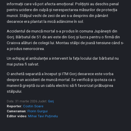
informații care vă pot afecta emoțional. Polițiștii au deschis penal
pentru ucidere din culpă și nerespectarea măsurilor de protecția
muncii. Stâlpul vechi de zeci de ani s-a desprins din pământ
deoarece era plantat la mică adâncime în sol.
Accidentul de muncă mortal s-a produs în comuna Jupânești din
Gorj. Bărbatul de 51 de ani este din Gorj și lucra pentru o firmă din
Craiova alături de colegii lui. Montau stâlpi de joasă tensiune când s-
a produs nenorocirea.
Un echipaj al ambulanței a intervenit la fața locului dar bărbatul nu
mai putea fi salvat.
O anchetă separată a început și ITM Gorj deoarece este vorba
despre un accident de muncă mortal. Se verifică și ipoteza ca o
manevră greșită cu un cablu electric să fi favorizat prăbușirea
stâlpului.
Data: 31 martie 2026
Judet:
Gorj
Reporter
:
Costin Soare
Cameraman
:
Florin Gurgui
Editor video
:
Mihai Tavi Puținelu