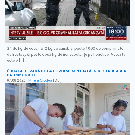
24 de kg de cocaină, 2 kg de canabis, peste 1000 de comprimate
de Ecstasy și peste două kg de noi substanțe psihoactive. Aceasta
este o […]
ȘCOALA DE VARĂ DE LA GOVORA IMPLICATĂ ÎN RESTAURAREA
PATRIMONIULUI
07.08.2026
|
Mirela Giodea
| Dolj