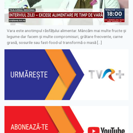
Vara este anotimpul răsfățului alimentar. Mâncăm mai multe fructe și
legume dar facem și multe compromisuri, grătare frecvente, carne
grasă, sosurile sau fast-food-ul transformă o masă […]