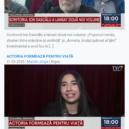
Scriitorul Ion Dascălu a lansat două noi volume: „Poporul român,
zbateri între mândrie și umilință” și „Armata, brațul șubred al țării”.
Evenimentul a avut loc în […]
ACTORIA FORMEAZĂ PENTRU VIAȚĂ
31.03.2026
|
Marian Jinga
| Argeș