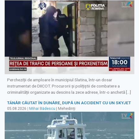
Percheziții de amploare în municipiul Slatina, într-un dosar
instrumentat de DIICOT. Procurorii și polițiștii de combatere a
criminalității organizate au descins la zece adrese, într-o anchetă […]
TÂNĂR CĂUTAT ÎN DUNĂRE, DUPĂ UN ACCIDENT CU UN SKYJET
05.08.2026
|
Mihai Bădescu
| Mehedinți