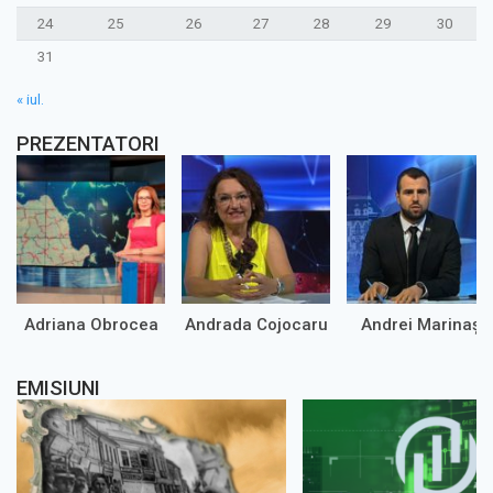
24
25
26
27
28
29
30
31
« iul.
PREZENTATORI
Adriana Obrocea
Andrada Cojocaru
Andrei Marinaș
EMISIUNI