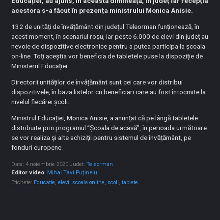
Educației, au ajuns, în această dimineață, în județ iar recepția
acestora s-a făcut în prezența ministrului Monica Anisie.
132 de unități de învățământ din județul Teleorman funționează, în
acest moment, în scenariul roșu, iar peste 6.000 de elevi din județ au
nevoie de dispozitive electronice pentru a putea participa la școala
on-line. Toți aceștia vor beneficia de tabletele puse la dispoziție de
Ministerul Educației.
Directorii unităților de învățământ sunt cei care vor distribui
dispozitivele, în baza listelor cu beneficiari care au fost întocmite la
nivelul fiecărei școli.
Ministrul Educației, Monica Anisie, a anunțat că pe lângă tabletele
distribuite prin programul ”Școala de acasă”, în perioada următoare
se vor realiza și alte achiziții pentru sistemul de învățământ, pe
fonduri europene.
Data: 4 noiembrie 2020
Judet:
Teleorman
Editor video
:
Mihai Tavi Puținelu
Etichete:
Educatie
,
elevi
,
scoala online
,
scoli
,
tablete