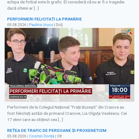
echipa de fotbal este în grafic. El consideră că nu ar fi o tragedie
dacă oltenii ar […]
PERFORMERI FELICITAȚI LA PRIMĂRIE
05.08.2026
|
Paulina Urucu
| Dolj
Performerii de la Colegiul Naţional “Fraţii Buzeşti” din Craiova au
fost felicitați astăzi de primarul Craiovei, Lia Olguța Vasilescu. Cei
17 elevi care au obținut cea […]
REȚEA DE TRAFIC DE PERSOANE ȘI PROXENETISM
05.08.2026
|
Cosmin Doriță
| Olt