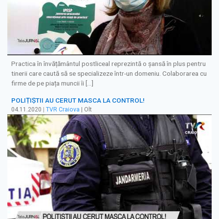
Practica în învățământul postliceal reprezintă o șansă în plus pentru
tinerii care caută să se specializeze într-un domeniu. Colaborarea cu
firme de pe piața muncii îi […]
POLIȚIȘTII AU CERUT MASCA LA CONTROL!
04.11.2020
|
TVR Craiova
| Olt