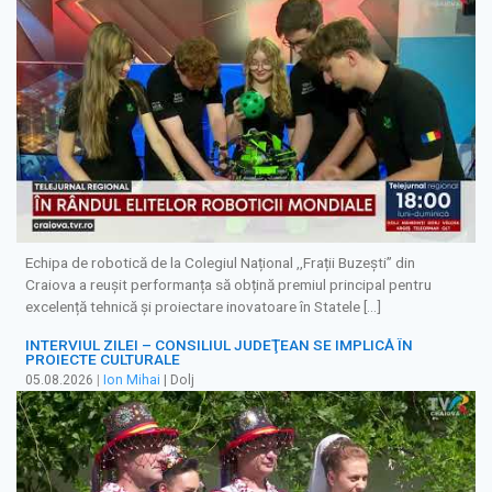
Echipa de robotică de la Colegiul Național ,,Frații Buzești” din
Craiova a reușit performanța să obțină premiul principal pentru
excelență tehnică și proiectare inovatoare în Statele […]
INTERVIUL ZILEI – CONSILIUL JUDEŢEAN SE IMPLICĂ ÎN
PROIECTE CULTURALE
05.08.2026
|
Ion Mihai
| Dolj