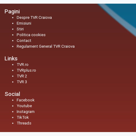
Pagini
Despre TVR Craiova
Emisiuni
Stiri
Politica cookies
Contact
Regulament General TVR Craiova
Links
TVR.ro
TVRplus.ro
TVR 2
TVR 3
Social
Facebook
Youtube
Instagram
TikTok
Threads