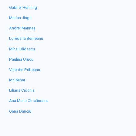
Gabriel Henning
Marian Jinga
Andrei Marinaș
Loredana Berneanu
Mihai Bădescu
Paulina Urucu
Valentin Pribeanu
Ion Mihai
Liliana Ciochia
Ana Maria Ciocănescu
Oana Danciu