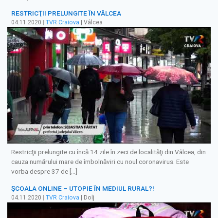
RESTRICŢII PRELUNGITE ÎN VÂLCEA
04.11.2020
|
TVR Craiova
| Vâlcea
Restricţii prelungite cu încă 14 zile în zeci de localităţi din Vâlcea, din
cauza numărului mare de îmbolnăviri cu noul coronavirus. Este
vorba despre 37 de […]
ȘCOALA ONLINE – UTOPIE ÎN MEDIUL RURAL?!
04.11.2020
|
TVR Craiova
| Dolj