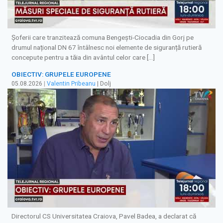
Șoferii care tranzitează comuna Bengești-Ciocadia din Gorj pe
drumul național DN 67 întâlnesc noi elemente de siguranță rutieră
concepute pentru a tăia din avântul celor care […]
OBIECTIV: GRUPELE EUROPENE
05.08.2026
|
Valentin Pribeanu
| Dolj
Directorul CS Universitatea Craiova, Pavel Badea, a declarat că