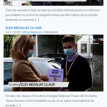
Zeci de oameni ai legii au ieșit pe străzile Slatinei pentru a-i informa
pe cetățeni cu privire la obligativitatea purtării măștii de protecție.
Acțiunea cu caracter […]
ELEV MEDALIAT CU AUR
04.11.2020
|
Mihai Bădescu
| Mehedinți
Un elev din clasa a VII-a de la Colegiul Național Traian din Drobeta
Turnu Severin a fost medaliat cu aur la un salon internațional de
Invenții. […]