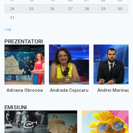
24
25
26
27
28
29
30
31
« iul.
PREZENTATORI
Adriana Obrocea
Andrada Cojocaru
Andrei Marinaș
EMISIUNI