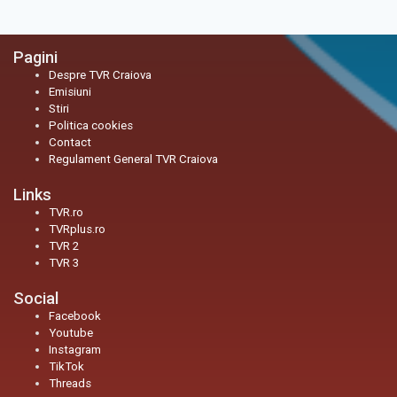
Pagini
Despre TVR Craiova
Emisiuni
Stiri
Politica cookies
Contact
Regulament General TVR Craiova
Links
TVR.ro
TVRplus.ro
TVR 2
TVR 3
Social
Facebook
Youtube
Instagram
TikTok
Threads