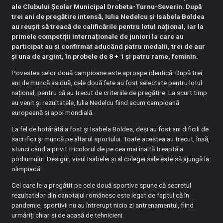
ale Clubului Școlar Municipal Drobeta-Turnu-Severin. După
trei ani de pregătire intensă, Iulia Nedelcu și Isabela Boldea
au reușit să treacă de calificările pentru lotul național, iar la
primele competiții internaționale de juniori la care au
participat au și confirmat aducând patru medalii, trei de aur
și una de argint, în probele de 8 + 1 și patru rame, feminin.
Povestea celor două campioane este aproape identică. După trei
ani de muncă asiduă, cele două fete au fost selectate pentru lotul
național, pentru că au trecut de criteriile de pregătire. La scurt timp
au venit și rezultatele, Iulia Nedelcu fiind acum campioană
europeană și apoi mondială.
La fel de hotărâtă a fost și Isabela Boldea, deși au fost ani dificili de
sacrificii și muncă pe altarul sportului. Toate acestea au trecut, însă,
atunci când a privit tricolorul de pe cea mai înaltă treaptă a
podiumului. Desigur, visul Isabelei și al colegei sale este să ajungă la
olimpiadă.
Cel care le-a pregătit pe cele două sportive spune că secretul
rezultatelor din canotajul românesc este legat de faptul că în
pandemie, sportivii nu au întrerupt nicio zi antrenamentul, fiind
urmăriți chiar și de acasă de tehnicieni.