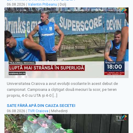
06.08.2026
|
Valentin Pribeanu
| Dolj
Universitatea Craiova a avut evoluții oscilante în acest debut de
campionat. Campioana a cîștigat două meciuri la scor, pe teren
propriu, 4-0 cu UTA și 4-0 […]
SATE FĂRĂ APĂ DIN CAUZA SECETEI
06.08.2026
|
TVR Craiova
| Mehedinți