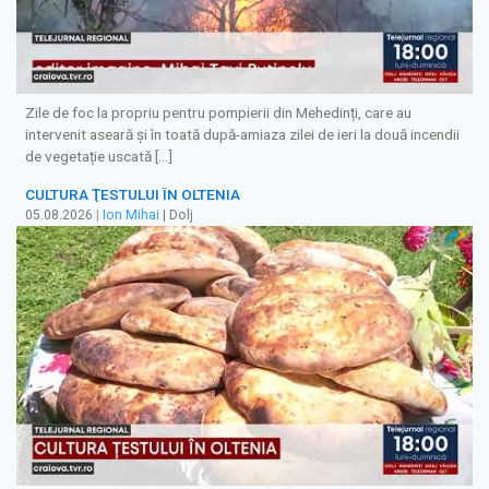
Zile de foc la propriu pentru pompierii din Mehedinți, care au
intervenit aseară și în toată după-amiaza zilei de ieri la două incendii
de vegetație uscată […]
CULTURA ŢESTULUI ÎN OLTENIA
05.08.2026
|
Ion Mihai
| Dolj