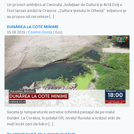
Un proiect ambiţios al Centrului Judeţean de Cultură şi Artă Dolj a
fost lansat astăzi la Craiova: „Cultura ţestului în Oltenia”. Iniţiatorii şi-
au propus să cerceteze […]
DUNĂREA LA COTE MINIME
05.08.2026
|
Cosmin Doriță
| Gorj
Seceta și temperaturile extreme schimbă peisajul de pe malul
Dunării. La Corabia, în județul Olt, nivelul fluviului a scăzut atât de
mult încât zeci de bărci […]