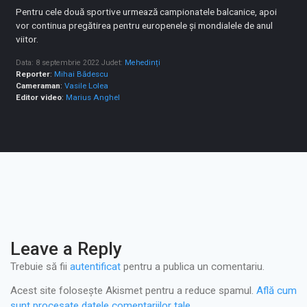
Pentru cele două sportive urmează campionatele balcanice, apoi
vor continua pregătirea pentru europenele și mondialele de anul
viitor.
Data: 8 septembrie 2022
Judet:
Mehedinți
Reporter
:
Mihai Bădescu
Cameraman
:
Vasile Lolea
Editor video
:
Marius Anghel
Leave a Reply
Trebuie să fii
autentificat
pentru a publica un comentariu.
Acest site folosește Akismet pentru a reduce spamul.
Află cum
sunt procesate datele comentariilor tale
.