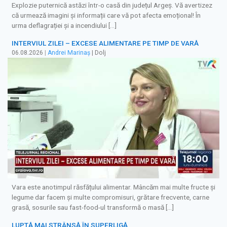
Explozie puternică astăzi într-o casă din județul Argeș. Vă avertizez
că urmează imagini și informații care vă pot afecta emoțional! În
urma deflagrației și a incendiului […]
INTERVIUL ZILEI – EXCESE ALIMENTARE PE TIMP DE VARĂ
06.08.2026
|
Andrei Marinaș
| Dolj
Vara este anotimpul răsfățului alimentar. Mâncăm mai multe fructe și
legume dar facem și multe compromisuri, grătare frecvente, carne
grasă, sosurile sau fast-food-ul transformă o masă […]
LUPTĂ MAI STRÂNSĂ ÎN SUPERLIGĂ