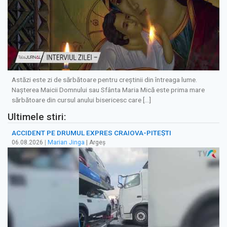
Astăzi este zi de sărbătoare pentru creştinii din întreaga lume.
Naşterea Maicii Domnului sau Sfânta Maria Mică este prima mare
sărbătoare din cursul anului bisericesc care […]
Ultimele stiri:
ACCIDENT PE DRUMUL EXPRES CRAIOVA-PITEȘTI
06.08.2026
|
Marian Jinga
| Argeș