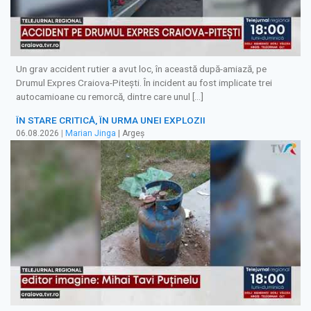
Un grav accident rutier a avut loc, în această după-amiază, pe
Drumul Expres Craiova-Pitești. În incident au fost implicate trei
autocamioane cu remorcă, dintre care unul […]
ÎN STARE CRITICĂ, ÎN URMA UNEI EXPLOZII
06.08.2026
|
Marian Jinga
| Argeș