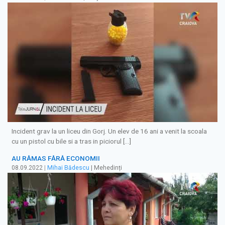
Incident grav la un liceu din Gorj. Un elev de 16 ani a venit la scoala
cu un pistol cu bile si a tras in piciorul […]
AU RĂMAS FĂRĂ ECONOMII
08.09.2022
|
Mihai Bădescu
| Mehedinți