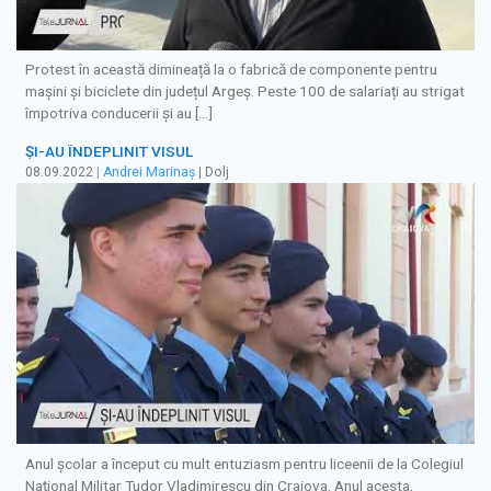
Protest în această dimineață la o fabrică de componente pentru
mașini și biciclete din județul Argeș. Peste 100 de salariați au strigat
împotriva conducerii și au […]
ȘI-AU ÎNDEPLINIT VISUL
08.09.2022
|
Andrei Marinaș
| Dolj
Anul școlar a început cu mult entuziasm pentru liceenii de la Colegiul
Național Militar Tudor Vladimirescu din Craiova. Anul acesta,