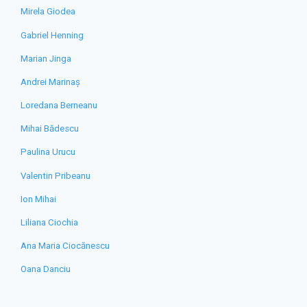
Mirela Giodea
Gabriel Henning
Marian Jinga
Andrei Marinaș
Loredana Berneanu
Mihai Bădescu
Paulina Urucu
Valentin Pribeanu
Ion Mihai
Liliana Ciochia
Ana Maria Ciocănescu
Oana Danciu