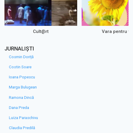
Cult@rt
Vara pentru vo
JURNALIȘTI
Cosmin Doriță
Costin Soare
Ioana Popescu
Marga Bulugean
Ramona Dincă
Dana Preda
Luiza Paraschivu
Claudia Predilă