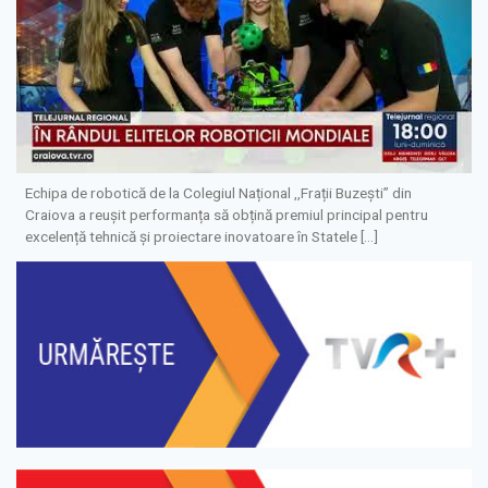
Echipa de robotică de la Colegiul Național ,,Frații Buzești” din
Craiova a reușit performanța să obțină premiul principal pentru
excelență tehnică și proiectare inovatoare în Statele […]