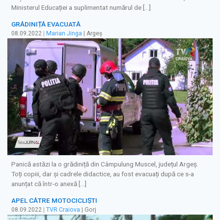
Ministerul Educației a suplimentat numărul de […]
GRĂDINIȚĂ EVACUATĂ
08.09.2022
|
Marian Jinga
| Argeș
Panică astăzi la o grădiniță din Câmpulung Muscel, județul Argeș.
Toți copiii, dar și cadrele didactice, au fost evacuați după ce s-a
anunțat că într-o anexă […]
APEL CĂTRE MOTOCICLIŞTI
08.09.2022
|
TVR Craiova
| Gorj