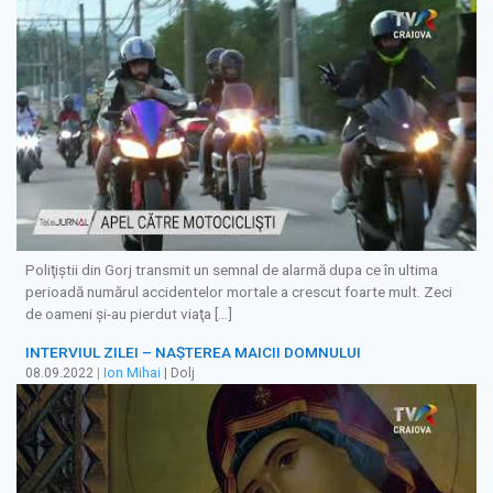
Poliţiştii din Gorj transmit un semnal de alarmă dupa ce în ultima
perioadă numărul accidentelor mortale a crescut foarte mult. Zeci
de oameni şi-au pierdut viaţa […]
INTERVIUL ZILEI – NAŞTEREA MAICII DOMNULUI
08.09.2022
|
Ion Mihai
| Dolj