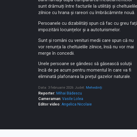
sunt drămuiți între facturile la utilități și cheltuielil
zilnice cu hrana și rareori cu îmbrăcăminte nouă.
Persoanele cu dizabilități spun că fac cu greu faț
impozitării locuințelor și a autoturismelor.
Sunt și români cu venituri medii care spun că nu
vor renunța la cheltuielile zilnice, însă nu vor mai
merge în concedii.
Unele persoane se gândesc să găsească soluții
încă de pe acum pentru momentul în care va fi
eliminată plafonarea la prețul gazelor naturale.
Data: 3 februarie 2026
Judet:
Mehedinți
Reporter
:
Mihai Bădescu
Cameraman
:
Vasile Lolea
Editor video
:
Angelica Nicolaie