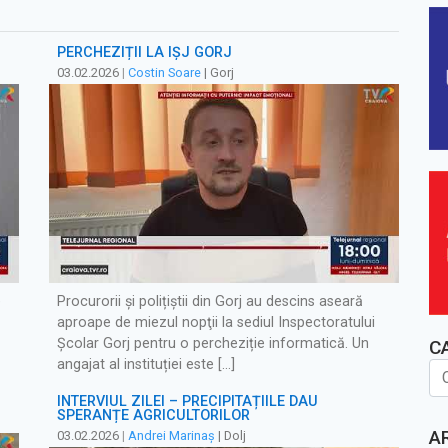
PERCHEZIȚII LA IȘJ GORJ
03.02.2026
|
Costin Soare
| Gorj
e
Procurorii și polițiștii din Gorj au descins aseară
aproape de miezul nopţii la sediul Inspectoratului
Școlar Gorj pentru o percheziție informatică. Un
C
angajat al instituției este […]
INTERVIUL ZILEI – PRECIPITAȚIILE DAU
SPERANȚE AGRICULTORILOR
A
03.02.2026
|
Andrei Marinaș
| Dolj