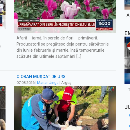
A
E
Afară – iarnă, în serele de flori – primăvară.
Producătorii se pregătesc deja pentru sărbătorile
e
din lunile februarie şi martie, însă temperaturile
scăzute din ultimele săptămâni […]
CIOBAN MUȘCAT DE URS
07.08.2026
|
Marian Jinga
| Argeș
J