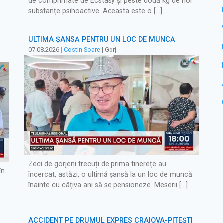
de comprimate de Ecstasy și peste două kg de noi
substanțe psihoactive. Aceasta este o […]
ULTIMA ȘANSĂ PENTRU UN LOC DE MUNCĂ
07.08.2026
|
Costin Soare
| Gorj
Zeci de gorjeni trecuți de prima tinerețe au
în
încercat, astăzi, o ultimă șansă la un loc de muncă
înainte cu câțiva ani să se pensioneze. Meserii […]
ACCIDENT PE DRUMUL EXPRES CRAIOVA-PITEȘTI