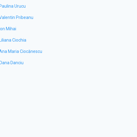
Paulina Urucu
Valentin Pribeanu
Ion Mihai
Liliana Ciochia
Ana Maria Ciocănescu
Oana Danciu