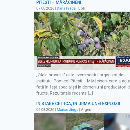
PITEȘTI – MĂRĂCINENI
07.08.2026
|
Dana Preda
| Dolj
„Zilele prunului” este evenimentul organizat de
Institutul Pomicol Pitești – Mărăcineni care a adu
față în față specialiști în domeniu și producători 
fructe. Rezultatele recente […]
ÎN STARE CRITICĂ, ÎN URMA UNEI EXPLOZII
06.08.2026
|
Marian Jinga
| Argeș