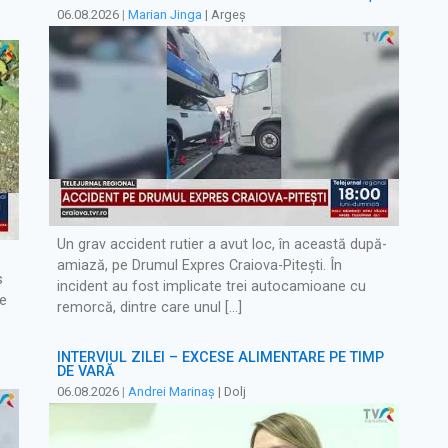
06.08.2026
|
Marian Jinga
| Argeș
Un grav accident rutier a avut loc, în această după-
amiază, pe Drumul Expres Craiova-Pitești. În
s
incident au fost implicate trei autocamioane cu
de
remorcă, dintre care unul […]
INTERVIUL ZILEI – EXCESE ALIMENTARE PE TIMP
DE VARĂ
06.08.2026
|
Andrei Marinaș
| Dolj