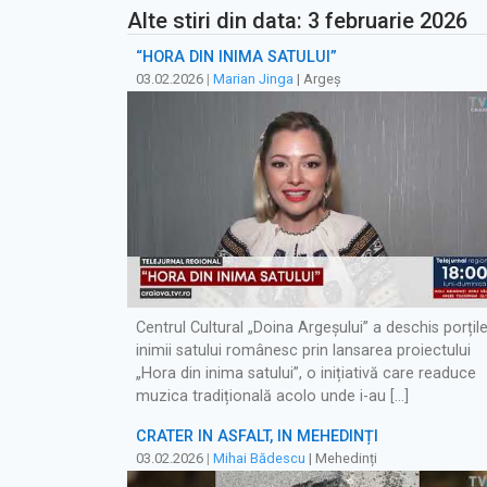
Alte stiri din data: 3 februarie 2026
“HORA DIN INIMA SATULUI”
03.02.2026
|
Marian Jinga
| Argeș
Centrul Cultural „Doina Argeșului” a deschis porțil
inimii satului românesc prin lansarea proiectului
„Hora din inima satului”, o inițiativă care readuce
muzica tradițională acolo unde i-au […]
CRATER ÎN ASFALT, ÎN MEHEDINȚI
03.02.2026
|
Mihai Bădescu
| Mehedinți