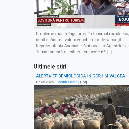
Probleme mari și îngrijorare în turismul românesc,
după scăderea valorii voucherelor de vacanță.
Reprezentanții Asociației Naționale a Agențiilor d
Turism anunță o scădere cu peste 66 […]
Ultimele stiri:
ALERTĂ EPIDEMIOLOGICĂ ÎN GORJ ȘI VÂLCEA
07.08.2026
|
Costin Soare
| Gorj