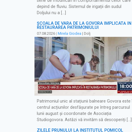
serie de modificări în comportamentul celor care
depind de fluviu. Sistemul de irigații din sudul
Doljului nu a […]
ȘCOALA DE VARĂ DE LA GOVORA IMPLICATĂ ÎN
RESTAURAREA PATRIMONIULUI
07.08.2026
|
Mirela Giodea
| Dolj
Patrimoniul unic al stațiunii balneare Govora este 
centrul acțiunilor desfășurate pe întreg parcursul
lunii august și coordonate de Asociația
Studiogovora. Astăzi vă invităm să descoperiți […]
ZILELE PRUNULUI LA INSTITUTUL POMICOL