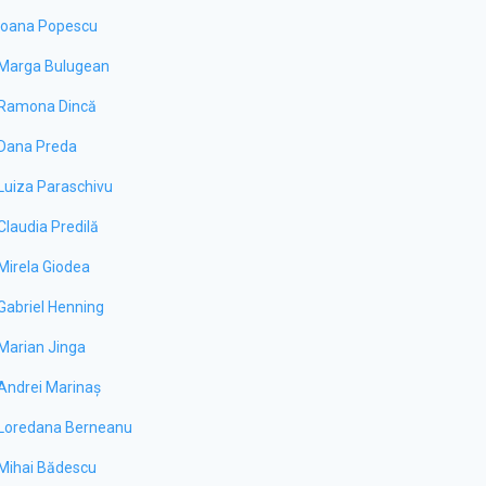
Ioana Popescu
Marga Bulugean
Ramona Dincă
Dana Preda
Luiza Paraschivu
Claudia Predilă
Mirela Giodea
Gabriel Henning
Marian Jinga
Andrei Marinaș
Loredana Berneanu
Mihai Bădescu