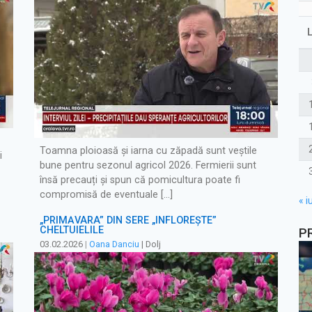
Toamna ploioasă și iarna cu zăpadă sunt veștile
i
bune pentru sezonul agricol 2026. Fermierii sunt
însă precauți și spun că pomicultura poate fi
compromisă de eventuale […]
« iu
„PRIMĂVARA” DIN SERE „ÎNFLOREȘTE”
CHELTUIELILE
P
03.02.2026
|
Oana Danciu
| Dolj