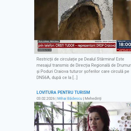
Restricții de circulație pe Dealul Stârmina! Este
mesajul transmis de Direcția Regională de Drumur
și Poduri Craiova tuturor șoferilor care circulă pe
DN56A, după ce la […]
LOVITURĂ PENTRU TURISM
03.02.2026
|
Mihai Bădescu
| Mehedinți