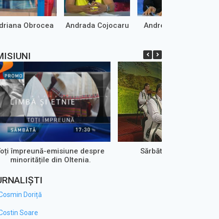
driana Obrocea
Andrada Cojocaru
Andrei Marinaș
MISIUNI
Toți împreună-emisiune despre
Sărbătoare la zi mare
minoritățile din Oltenia.
URNALIȘTI
Cosmin Doriță
Costin Soare