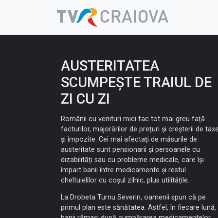
Skip
to
content
AUSTERITATEA
SCUMPEȘTE TRAIUL DE
ZI CU ZI
Românii cu venituri mici fac tot mai greu față
facturilor, majorărilor de prețuri și creșterii de tax
și impozite. Cei mai afectați de măsurile de
austeritate sunt pensionarii și persoanele cu
dizabilități sau cu probleme medicale, care își
împart banii între medicamente și restul
cheltuielilor cu coșul zilnic, plus utilitățile.
La Drobeta Turnu Severin, oamenii spun că pe
primul plan este sănătatea. Astfel, în fiecare lună,
banii rămași după cumpărarea medicamentelor