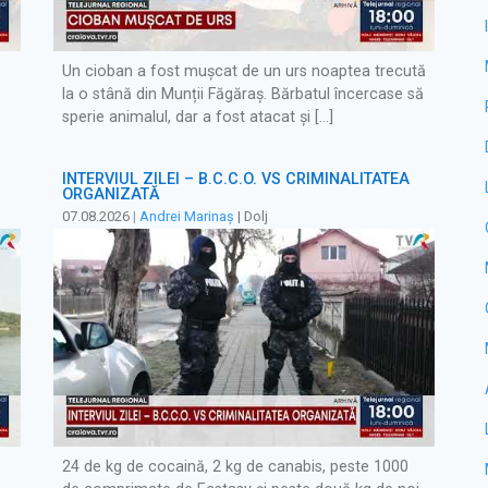
Un cioban a fost mușcat de un urs noaptea trecută
la o stână din Munții Făgăraș. Bărbatul încercase să
sperie animalul, dar a fost atacat și […]
INTERVIUL ZILEI – B.C.C.O. VS CRIMINALITATEA
ORGANIZATĂ
07.08.2026
|
Andrei Marinaș
| Dolj
24 de kg de cocaină, 2 kg de canabis, peste 1000