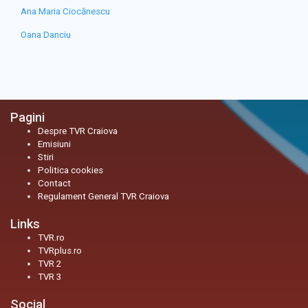
Ana Maria Ciocănescu
Oana Danciu
Pagini
Despre TVR Craiova
Emisiuni
Stiri
Politica cookies
Contact
Regulament General TVR Craiova
Links
TVR.ro
TVRplus.ro
TVR 2
TVR 3
Social