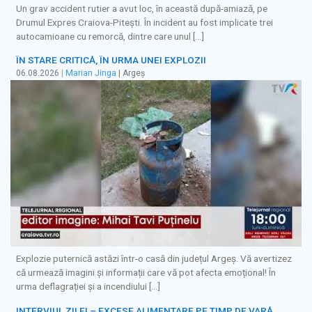
Un grav accident rutier a avut loc, în această după-amiază, pe
Drumul Expres Craiova-Pitești. În incident au fost implicate trei
autocamioane cu remorcă, dintre care unul […]
ÎN STARE CRITICĂ, ÎN URMA UNEI EXPLOZII
06.08.2026
|
Marian Jinga
| Argeș
Explozie puternică astăzi într-o casă din județul Argeș. Vă avertizez
că urmează imagini și informații care vă pot afecta emoțional! În
urma deflagrației și a incendiului […]
INTERVIUL ZILEI – EXCESE ALIMENTARE PE TIMP DE VARĂ