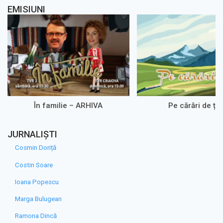
EMISIUNI
În familie – ARHIVA
Pe cărări de ța
JURNALIȘTI
Cosmin Doriță
Costin Soare
Ioana Popescu
Marga Bulugean
Ramona Dincă