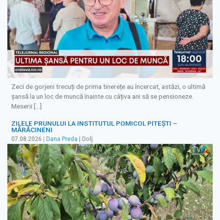
Zeci de gorjeni trecuți de prima tinerețe au încercat, astăzi, o ultimă
șansă la un loc de muncă înainte cu câțiva ani să se pensioneze.
Meserii […]
ZILELE PRUNULUI LA INSTITUTUL POMICOL PITEȘTI –
MĂRĂCINENI
07.08.2026
|
Dana Preda
| Dolj