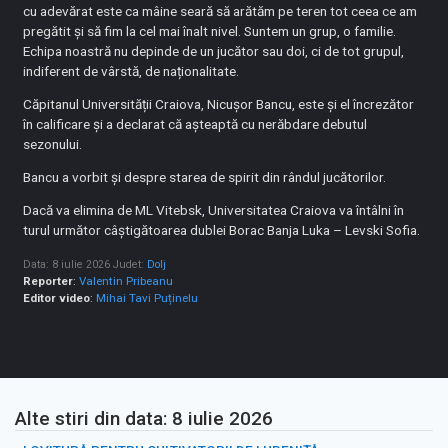
cu adevărat este ca mâine seară să arătăm pe teren tot ceea ce am
pregătit și să fim la cel mai înalt nivel. Suntem un grup, o familie.
Echipa noastră nu depinde de un jucător sau doi, ci de tot grupul,
indiferent de vârstă, de naționalitate.
Căpitanul Universității Craiova, Nicușor Bancu, este și el încrezător
în calificare și a declarat că așteaptă cu nerăbdare debutul
sezonului.
Bancu a vorbit și despre starea de spirit din rândul jucătorilor.
Dacă va elimina de ML Vitebsk, Universitatea Craiova va întâlni în
turul următor câștigătoarea dublei Borac Banja Luka – Levski Sofia.
Data: 8 iulie 2026
Judet:
Dolj
Reporter
:
Valentin Pribeanu
Editor video
:
Mihai Tavi Puținelu
Alte stiri din data: 8 iulie 2026