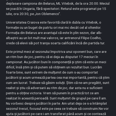
deplasare campiona din Belarus, ML Vitebsk, de la ora 20.00. Meciul
se joacă în Ungaria, fără spectatori. Returul este programat pe 15
iulie, ora 20:30, pe „Ion Oblemenco”.
Universitatea Craiova este favorită clară în dubla cu Vitebsk, o
formație cu un buget de patrtu ori mai mc decât cel al oltenilor.
Formația din Belarus are avantajul că este în plin sezon, dar alb-
albaștrii au un lot mult mai valoros, iar antrenorul Filipe Coelho,
crede că elevii săi pot tranșa soarta calificării încă din partida tur.
Este primul meci al sezonului împotriva unui oponent bun, care are
un ritm bun de joc, pentru că ei deja au disputat 17 meciuri în
campionat. Au jucători buni în componență și știm că este un meci
dificil, însă știm și că putem să obținem un rezultat bun. Lucrăm
foarte bine, sunt extrem de mulțumit de cum s-au comportat
jucătorii și acum urmează partea cea mai importantă, pentru că știm
cum am lucrat. Trebuie să găsim soluții. Știm că ne-am pregătit, sunt
realist și știu că adversarii au ritm de joc, dar asta nu e suficient
pentru a obține victoria. Vrem să punem în practică tot ce am
realizat în această perioadă. Sunt mulțumit de grupul pe care îl am.
Nu vorbesc despre jucători în parte. Am uitat deja ce s-a întâmplat
sezonul trecut, focusul este pe ceea ce trebuie să construim.Ne vor
ajuta și jucătorii pe care i-am transferat până acum și ce contează