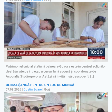
Patrimoniul unic al stațiunii balneare Govora este în centrul acțiunilor
desfășurate pe întreg parcursul lunii august și coordonate de
Asociația Studiogovora. Astăzi vă invităm să descoperiți […]
ULTIMA ȘANSĂ PENTRU UN LOC DE MUNCĂ
07.08.2026
|
Costin Soare
| Gorj