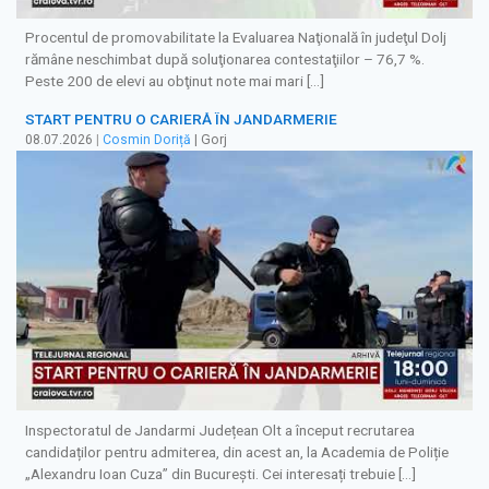
Procentul de promovabilitate la Evaluarea Naţională în judeţul Dolj
rămâne neschimbat după soluţionarea contestaţiilor – 76,7 %.
Peste 200 de elevi au obţinut note mai mari […]
START PENTRU O CARIERĂ ÎN JANDARMERIE
08.07.2026
|
Cosmin Doriță
| Gorj
Inspectoratul de Jandarmi Județean Olt a început recrutarea
candidaților pentru admiterea, din acest an, la Academia de Poliție
„Alexandru Ioan Cuza” din București. Cei interesați trebuie […]