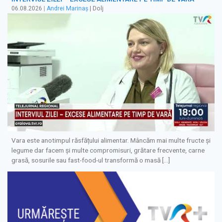
06.08.2026
|
Andrei Marinaș
| Dolj
Vara este anotimpul răsfățului alimentar. Mâncăm mai multe fructe și
legume dar facem și multe compromisuri, grătare frecvente, carne
grasă, sosurile sau fast-food-ul transformă o masă […]