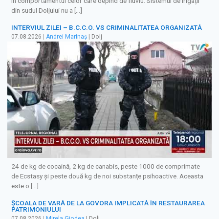
în comportamentul celor care depind de fluviu. Sistemul de irigații
din sudul Doljului nu a […]
INTERVIUL ZILEI – B.C.C.O. VS CRIMINALITATEA ORGANIZATĂ
07.08.2026
|
Andrei Marinaș
| Dolj
24 de kg de cocaină, 2 kg de canabis, peste 1000 de comprimate
de Ecstasy și peste două kg de noi substanțe psihoactive. Aceasta
este o […]
ȘCOALA DE VARĂ DE LA GOVORA IMPLICATĂ ÎN RESTAURAREA
PATRIMONIULUI
07.08.2026
|
Mirela Giodea
| Dolj