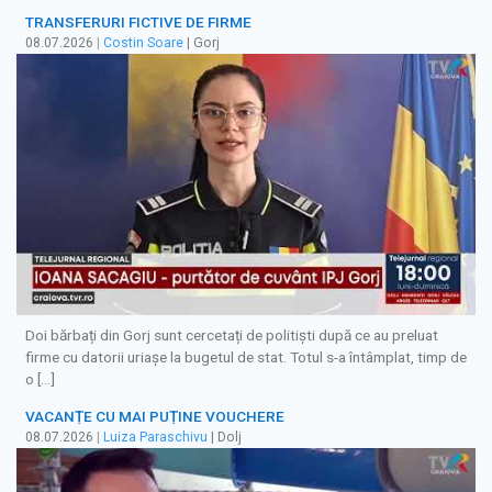
TRANSFERURI FICTIVE DE FIRME
08.07.2026
|
Costin Soare
| Gorj
Doi bărbați din Gorj sunt cercetați de politiști după ce au preluat
firme cu datorii uriașe la bugetul de stat. Totul s-a întâmplat, timp de
o […]
VACANȚE CU MAI PUȚINE VOUCHERE
08.07.2026
|
Luiza Paraschivu
| Dolj