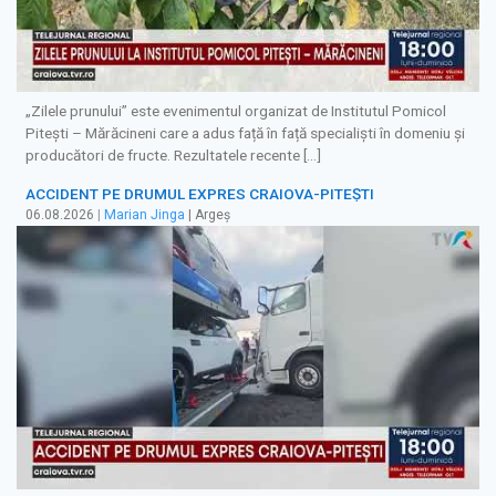
„Zilele prunului” este evenimentul organizat de Institutul Pomicol
Pitești – Mărăcineni care a adus față în față specialiști în domeniu și
producători de fructe. Rezultatele recente […]
ACCIDENT PE DRUMUL EXPRES CRAIOVA-PITEȘTI
06.08.2026
|
Marian Jinga
| Argeș