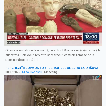
Oltenia are o istorie fascinantă, iar autoritățile încearcă să o aducă la
suprafață. Cele două ferestre spre trecut, castrele romane de la
Desa și Răcari arată […]
PERCHEZIȚII DUPĂ UN FURT DE 100. 000 DE EURO LA ORȘOVA
08.07.2026
|
Mihai Bădescu
| Mehedinți