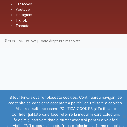
Facebook
Youtube
Instagram
TikTok
Threads
© 2026
TVR Craiova
|
Toate drepturile rezervate.
Siteul tvr-craiova.ro foloseste cookies. Continuarea navigarii pe
acest site se considera acceptarea politicii de utilizare a cookies.
Afla mai multe accesand POLITICA COOKIES și Politica de
Confidenţialitate care face referire la modul în care colectăm,
folosim şi partajăm datele dumneavoastră pentru a va oferi
serviciile TVR precum şi modul în care folosim platformele sociale.