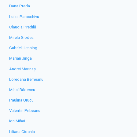
Dana Preda
Luiza Paraschivu
Claudia Predilă
Mirela Giodea
Gabriel Henning
Marian Jinga
Andrei Marinaș
Loredana Berneanu
Mihai Bădescu
Paulina Urucu
Valentin Pribeanu
Ion Mihai
Liliana Ciochia