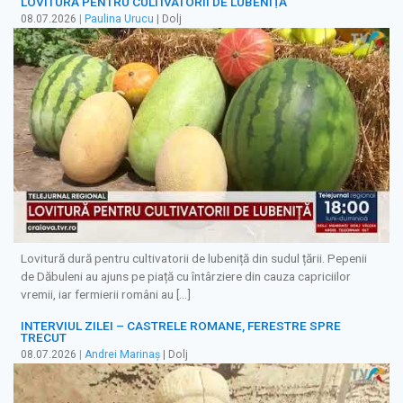
LOVITURĂ PENTRU CULTIVATORII DE LUBENIȚĂ
08.07.2026
|
Paulina Urucu
| Dolj
Lovitură dură pentru cultivatorii de lubeniță din sudul țării. Pepenii
de Dăbuleni au ajuns pe piață cu întârziere din cauza capriciilor
vremii, iar fermierii români au […]
INTERVIUL ZILEI – CASTRELE ROMANE, FERESTRE SPRE
TRECUT
08.07.2026
|
Andrei Marinaș
| Dolj