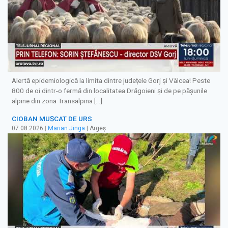
Alertă epidemiologică la limita dintre județele Gorj și Vâlcea! Peste
800 de oi dintr-o fermă din localitatea Drăgoieni și de pe pășunile
alpine din zona Transalpina […]
CIOBAN MUȘCAT DE URS
07.08.2026
|
Marian Jinga
| Argeș