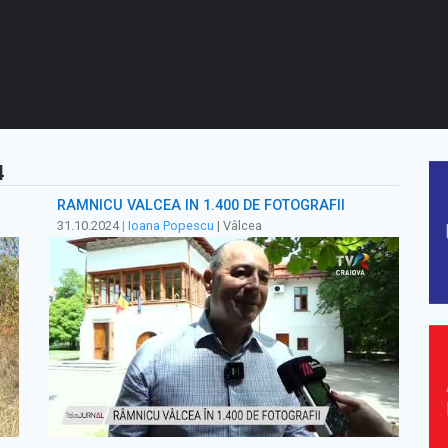
4
RÂMNICU VÂLCEA ÎN 1.400 DE FOTOGRAFII
31.10.2024
|
Ioana Popescu
| Vâlcea