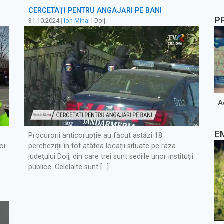
CERCETAȚI PENTRU ANGAJĂRI PE BANI
P
31.10.2024
|
Ion Mihai
| Dolj
A
E
Procurorii anticorupție au făcut astăzi 18
oi
percheziții în tot atâtea locații situate pe raza
județului Dolj, din care trei sunt sediile unor instituții
publice. Celelalte sunt […]