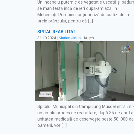
Un incendiu puternic de vegetație uscată și pădur
se manifestă încă de ieri după-amiază, în
Mehedinți. Pompierii acționează de astăzi de la
orele prânzului, pentru că […]
SPITAL REABILITAT
31.10.2024
|
Marian Jinga
| Argeș
Spitalul Municipal din Câmpulung Muscel intră într
un amplu proces de reabilitare, după 35 de ani. La
unitatea medicală ce deservește peste 50. 000 de
oameni, vor […]