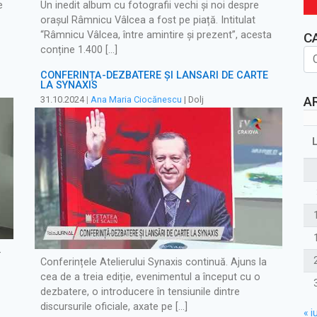
e
Un inedit album cu fotografii vechi și noi despre
orașul Râmnicu Vâlcea a fost pe piață. Intitulat
“Râmnicu Vâlcea, între amintire și prezent”, acesta
C
conține 1.400 […]
CONFERINȚĂ-DEZBATERE ȘI LANSĂRI DE CARTE
LA SYNAXIS
A
31.10.2024
|
Ana Maria Ciocănescu
| Dolj
-
Conferințele Atelierului Synaxis continuă. Ajuns la
cea de a treia ediție, evenimentul a început cu o
dezbatere, o introducere în tensiunile dintre
discursurile oficiale, axate pe […]
« iu