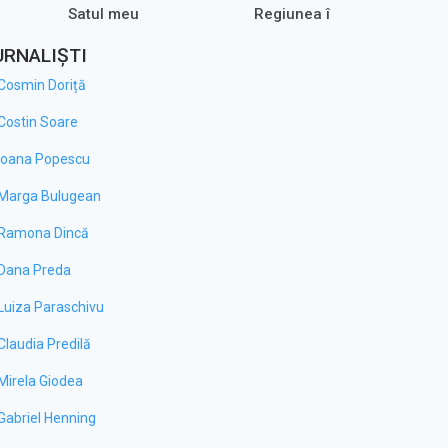
Satul meu
Regiunea în Obiectiv – AR
URNALIȘTI
Cosmin Doriță
Costin Soare
Ioana Popescu
Marga Bulugean
Ramona Dincă
Dana Preda
Luiza Paraschivu
Claudia Predilă
Mirela Giodea
Gabriel Henning