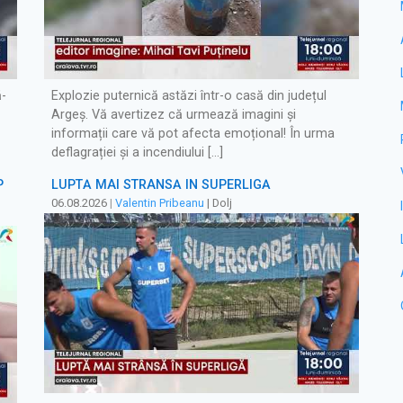
ă-
Explozie puternică astăzi într-o casă din județul
Argeș. Vă avertizez că urmează imagini și
informații care vă pot afecta emoțional! În urma
deflagrației și a incendiului […]
P
LUPTĂ MAI STRÂNSĂ ÎN SUPERLIGĂ
06.08.2026
|
Valentin Pribeanu
| Dolj