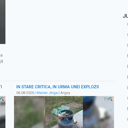
J
ca
ță
I
ÎN STARE CRITICĂ, ÎN URMA UNEI EXPLOZII
06.08.2026
|
Marian Jinga
| Argeș