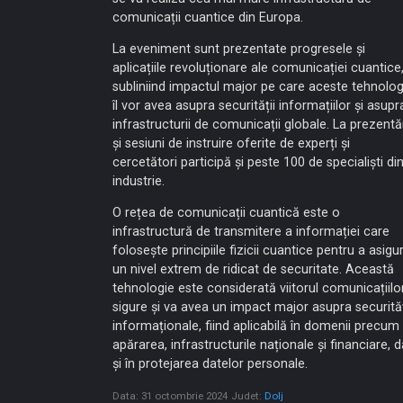
comunicații cuantice din Europa.
La eveniment sunt prezentate progresele și
aplicațiile revoluționare ale comunicației cuantice
subliniind impactul major pe care aceste tehnolog
îl vor avea asupra securității informațiilor și asupr
infrastructurii de comunicații globale. La prezentă
şi sesiuni de instruire oferite de experți și
cercetători participă şi peste 100 de specialiști di
industrie.
O rețea de comunicații cuantică este o
infrastructură de transmitere a informației care
folosește principiile fizicii cuantice pentru a asigu
un nivel extrem de ridicat de securitate. Această
tehnologie este considerată viitorul comunicațiilo
sigure și va avea un impact major asupra securităț
informaționale, fiind aplicabilă în domenii precum
apărarea, infrastructurile naționale și financiare, d
și în protejarea datelor personale.
Data: 31 octombrie 2024
Judet:
Dolj