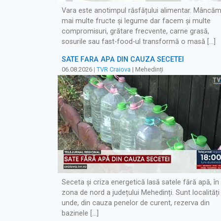
Vara este anotimpul răsfățului alimentar. Mâncă
mai multe fructe și legume dar facem și multe
compromisuri, grătare frecvente, carne grasă,
sosurile sau fast-food-ul transformă o masă […]
SATE FĂRĂ APĂ DIN CAUZA SECETEI
06.08.2026
|
TVR Craiova
| Mehedinți
Seceta și criza energetică lasă satele fără apă, în
zona de nord a județului Mehedinți. Sunt localități
unde, din cauza penelor de curent, rezerva din
bazinele […]