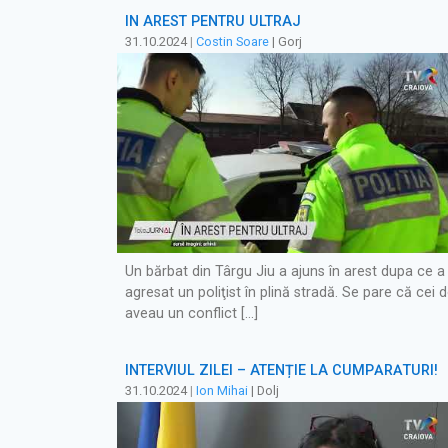
ÎN AREST PENTRU ULTRAJ
31.10.2024
|
Costin Soare
| Gorj
Un bărbat din Târgu Jiu a ajuns în arest dupa ce a
agresat un poliţist în plină stradă. Se pare că cei d
aveau un conflict […]
INTERVIUL ZILEI – ATENȚIE LA CUMPĂRĂTURI!
31.10.2024
|
Ion Mihai
| Dolj