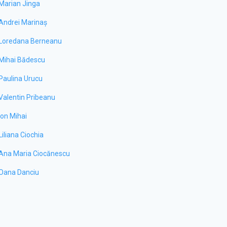
Marian Jinga
Andrei Marinaș
Loredana Berneanu
Mihai Bădescu
Paulina Urucu
Valentin Pribeanu
Ion Mihai
Liliana Ciochia
Ana Maria Ciocănescu
Oana Danciu