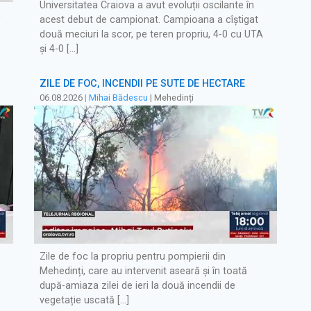
Universitatea Craiova a avut evoluții oscilante în
m
acest debut de campionat. Campioana a cîștigat
două meciuri la scor, pe teren propriu, 4-0 cu UTA
și 4-0 […]
ZILE DE FOC, INCENDII PE SUTE DE HECTARE
06.08.2026
|
Mihai Bădescu
| Mehedinți
Zile de foc la propriu pentru pompierii din
Mehedinți, care au intervenit aseară și în toată
după-amiaza zilei de ieri la două incendii de
vegetație uscată […]