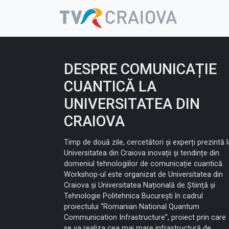
Skip
to
content
DESPRE COMUNICAȚIE
CUANTICĂ LA
UNIVERSITATEA DIN
CRAIOVA
Timp de două zile, cercetători şi experți prezintă l
Universitatea din Craiova inovații și tendințe din
domeniul tehnologiilor de comunicație cuantică.
Workshop-ul este organizat de Universitatea din
Craiova și Universitatea Națională de Știință și
Tehnologie Politehnica București în cadrul
proiectului “Romanian National Quantum
Communication Infrastructure”, proiect prin care
se va realiza cea mai mare infrastructură de