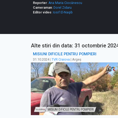
Reporter
:
Ana Maria Ciocănescu
Cameraman
:
Dorel Zidaru
Editor video
:
Iosif El-Naqib
Alte stiri din data: 31 octombrie 202
MISIUNI DIFICILE PENTRU POMPIERI
31.10.2024
|
TVR Craiova
| Argeș