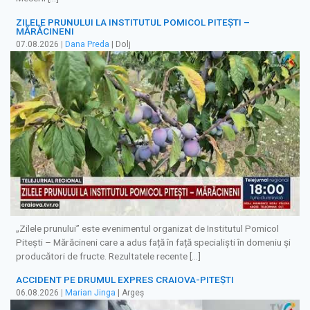
ZILELE PRUNULUI LA INSTITUTUL POMICOL PITEȘTI –
MĂRĂCINENI
07.08.2026
|
Dana Preda
| Dolj
„Zilele prunului” este evenimentul organizat de Institutul Pomicol
Pitești – Mărăcineni care a adus față în față specialiști în domeniu și
producători de fructe. Rezultatele recente […]
ACCIDENT PE DRUMUL EXPRES CRAIOVA-PITEȘTI
06.08.2026
|
Marian Jinga
| Argeș