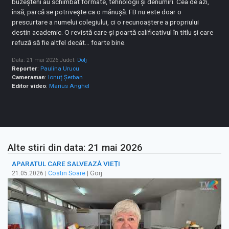
buzeșteni au schimbat formate, tehnologii și denumiri. Cea de azi,
însă, parcă se potrivește ca o mănușă. FB nu este doar o
prescurtare a numelui colegiului, ci o recunoaștere a propriului
destin academic. O revistă care-și poartă calificativul în titlu și care
refuză să fie altfel decât… foarte bine.
Data: 21 mai 2026
Judet:
Dolj
Reporter
:
Paulina Urucu
Cameraman
:
Ionuț Șerban
Editor video
:
Marius Anghel
Alte stiri din data: 21 mai 2026
APARATUL CARE SALVEAZĂ VIEȚI
21.05.2026
|
Costin Soare
| Gorj