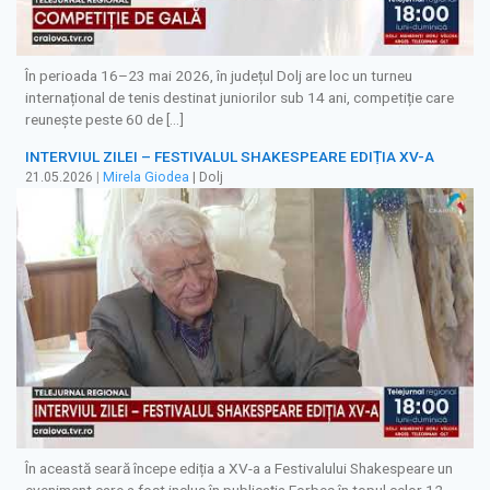
În perioada 16–23 mai 2026, în județul Dolj are loc un turneu
internațional de tenis destinat juniorilor sub 14 ani, competiție care
reunește peste 60 de […]
INTERVIUL ZILEI – FESTIVALUL SHAKESPEARE EDIȚIA XV-A
21.05.2026
|
Mirela Giodea
| Dolj
În această seară începe ediția a XV-a a Festivalului Shakespeare un
eveniment care a fost inclus în publicația Forbes în topul celor 12