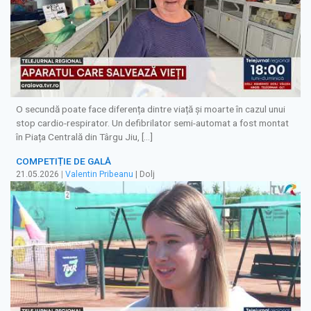
O secundă poate face diferența dintre viață și moarte în cazul unui
stop cardio-respirator. Un defibrilator semi-automat a fost montat
în Piața Centrală din Târgu Jiu, […]
COMPETIȚIE DE GALĂ
21.05.2026
|
Valentin Pribeanu
| Dolj