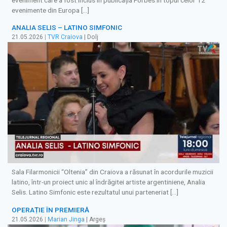
evenimente din Europa […]
ANALIA SELIS – LATINO SIMFONIC
21.05.2026
|
TVR Craiova
| Dolj
Sala Filarmonicii “Oltenia” din Craiova a răsunat în acordurile muzicii
latino, într-un proiect unic al îndrăgitei artiste argentiniene, Analia
Selis. Latino Simfonic este rezultatul unui parteneriat […]
OPERAȚIE ÎN PREMIERĂ
21.05.2026
|
Marian Jinga
| Argeș