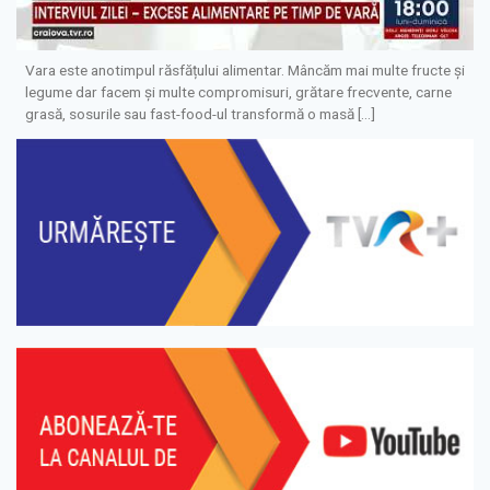
Vara este anotimpul răsfățului alimentar. Mâncăm mai multe fructe și
legume dar facem și multe compromisuri, grătare frecvente, carne
grasă, sosurile sau fast-food-ul transformă o masă […]