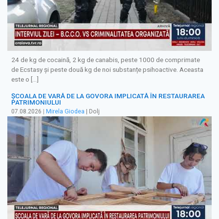
24 de kg de cocaină, 2 kg de canabis, peste 1000 de comprimate
de Ecstasy și peste două kg de noi substanțe psihoactive. Aceasta
este o […]
ȘCOALA DE VARĂ DE LA GOVORA IMPLICATĂ ÎN RESTAURAREA
PATRIMONIULUI
07.08.2026
|
Mirela Giodea
| Dolj