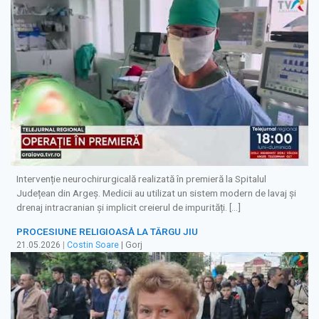
Intervenție neurochirurgicală realizată în premieră la Spitalul
Județean din Argeș. Medicii au utilizat un sistem modern de lavaj și
drenaj intracranian și implicit creierul de impurități. […]
PROCESIUNE RELIGIOASĂ LA TÂRGU JIU
21.05.2026
|
Costin Soare
| Gorj