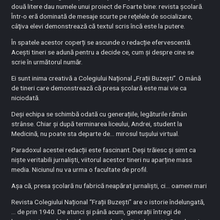
două litere dau numele unui proiect de Foarte bine: revista școlară.
Într-o eră dominată de mesaje scurte pe reţelele de socializare,
câţiva elevi demonstrează că textul scris încă este la putere.
În spatele acestor coperți se ascunde o redacție efervescentă.
Acești tineri se adună pentru a decide ce, cum și despre cine se
scrie în următorul număr.
Ei sunt inima creativă a Colegiului Național „Frații Buzești”. O mână
de tineri care demonstrează că presa școlară este mai vie ca
niciodată.
Deși echipa se schimbă odată cu generațiile, legăturile rămân
strânse. Chiar și după terminarea liceului, Andrei, student la
Medicină, nu poate sta departe de… mirosul tușului virtual.
Paradoxul acestei redacții este fascinant. Deși trăiesc și simt ca
niște veritabili jurnaliști, viitorul acestor tineri nu aparține mass
media. Niciunul nu va urma o facultate de profil.
Aşa că, presa școlară nu fabrică neapărat jurnaliști, ci… oameni mari
Revista Colegiului Național “Frații Buzești” are o istorie îndelungată,
… de prin 1940. De atunci și până acum, generații întregi de