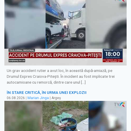
Un grav accident rutier a avut loc, în această după-amiază, pe
Drumul Expres Craiova-Pitești. În incident au fost implicate trei
autocamioane cu remorcă, dintre care unul […]
ÎN STARE CRITICĂ, ÎN URMA UNEI EXPLOZII
06.08.2026
|
Marian Jinga
| Argeș