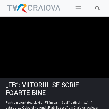
Skip
to
content
„FB”: VIITORUL SE SCRIE
FOARTE BINE
Pentru majoritatea elevilor, FB înseamnă calificativul maxim în
catalog. La Colegiul Național „Frații Buzești” din Craiova, aceleași