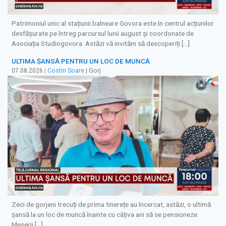
Patrimoniul unic al stațiunii balneare Govora este în centrul acțiunilor
desfășurate pe întreg parcursul lunii august și coordonate de
Asociația Studiogovora. Astăzi vă invităm să descoperiți […]
ULTIMA ȘANSĂ PENTRU UN LOC DE MUNCĂ
07.08.2026
|
Costin Soare
| Gorj
Zeci de gorjeni trecuți de prima tinerețe au încercat, astăzi, o ultimă
șansă la un loc de muncă înainte cu câțiva ani să se pensioneze.
Meserii […]