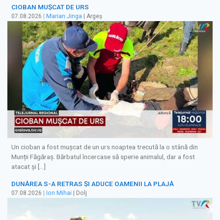
CIOBAN MUȘCAT DE URS
07.08.2026
|
Marian Jinga
| Argeș
Un cioban a fost mușcat de un urs noaptea trecută la o stână din
Munții Făgăraș. Bărbatul încercase să sperie animalul, dar a fost
atacat și […]
DUNĂREA S-A RETRAS ŞI ADUCE OAMENII LA PLAJĂ
07.08.2026
|
Ion Mihai
| Dolj