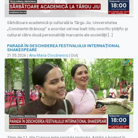
Sărbătoare academică și culturală la Târgu Jiu. Universitatea
„Constantin Brâncuși” a acordat cel mai înalt titlu onorific știițific și
cultural către două personalități marcante ale societății […]
PARADĂ ÎN DESCHIDEREA FESTIVALULUI INTERNAȚIONAL
SHAKESPEARE
21.05.2026
|
Ana Maria Ciocănescu
| Dolj
Timp de 11 zile Craiova este capitala teatrului. Astăzi a început în