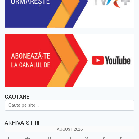
CAUTARE
ARHIVA STIRI
AUGUST 2026
L
Ma
Mi
J
V
S
D