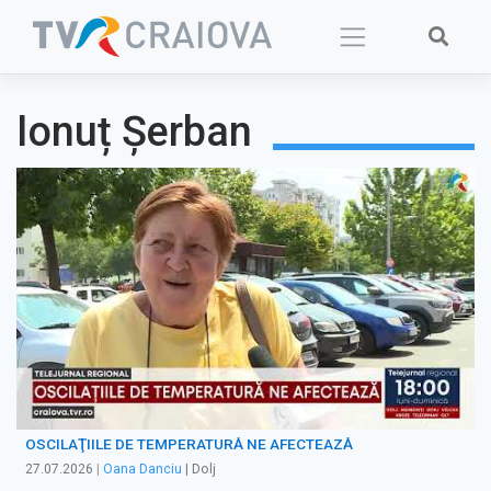
Skip
to
content
Ionuț Șerban
OSCILAŢIILE DE TEMPERATURĂ NE AFECTEAZĂ
27.07.2026
|
Oana Danciu
| Dolj