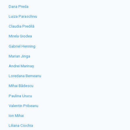
Dana Preda
Luiza Paraschivu
Claudia Predilă
Mirela Giodea
Gabriel Henning
Marian Jinga
Andrei Marinaș
Loredana Berneanu
Mihai Bădescu
Paulina Urucu
Valentin Pribeanu
Ion Mihai
Liliana Ciochia