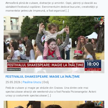
Atmosferă plină de culoare, distracție și amintiri. Copii, părinți și dascăli au
sărbătorit Festivalul copilăriei. Evenimentulm dedicat bucuriei, creativității și
momentelor petrecute împreună, a fost organizat […]
FESTIVALUL SHAKESPEARE: MAGIE LA ÎNĂLŢIME
25.05.2026
|
Paulina Urucu
| Dolj
Pată de culoare şi magie pe străzile din Craiova. Una dintre cele mai
spectaculoase atracţii ale weekend-ului a fost Parada Picioroangelor. Actorii
uriaşi şi costumele spectaculoase […]