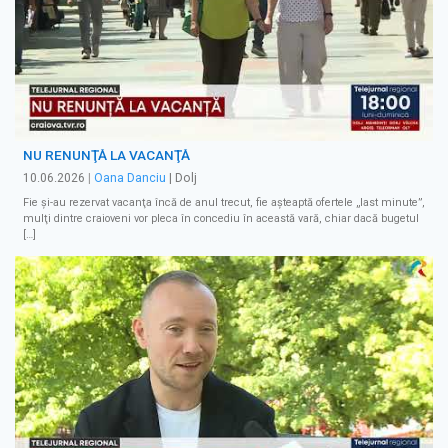
NU RENUNŢĂ LA VACANŢĂ
10.06.2026
|
Oana Danciu
| Dolj
Fie şi-au rezervat vacanţa încă de anul trecut, fie aşteaptă ofertele „last minute”,
mulţi dintre craioveni vor pleca în concediu în această vară, chiar dacă bugetul
[…]