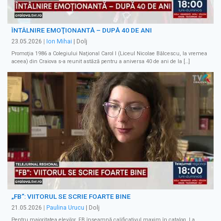
ÎNTÂLNIRE EMOŢIONANTĂ – DUPĂ 40 DE ANI
23.05.2026
|
Ion Mihai
| Dolj
Promoţia 1986 a Colegiului Naţional Carol I (Liceul Nicolae Bălcescu, la vremea
aceea) din Craiova s-a reunit astăză pentru a aniversa 40 de ani de la […]
„FB”: VIITORUL SE SCRIE FOARTE BINE
21.05.2026
|
Paulina Urucu
| Dolj
Pentru majoritatea elevilor, FB înseamnă calificativul maxim în catalog. La