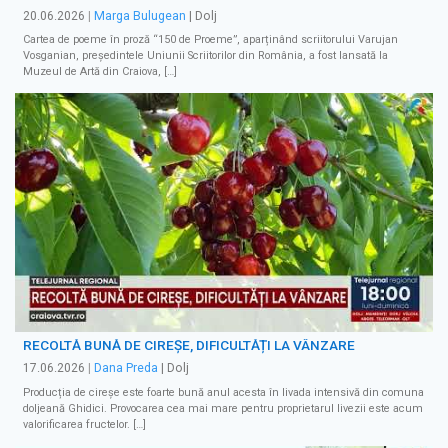
20.06.2026
|
Marga Bulugean
| Dolj
Cartea de poeme în proză “150 de Proeme”, aparținând scriitorului Varujan
Vosganian, președintele Uniunii Scriitorilor din România, a fost lansată la
Muzeul de Artă din Craiova, […]
RECOLTĂ BUNĂ DE CIREȘE, DIFICULTĂȚI LA VÂNZARE
17.06.2026
|
Dana Preda
| Dolj
Producția de cireșe este foarte bună anul acesta în livada intensivă din comuna
doljeană Ghidici. Provocarea cea mai mare pentru proprietarul livezii este acum
valorificarea fructelor. […]