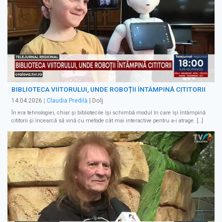
BIBLIOTECA VIITORULUI, UNDE ROBOȚII ÎNTÂMPINĂ CITITORII
14.04.2026
|
Claudia Predilă
| Dolj
În era tehnologiei, chiar și bibliotecile își schimbă modul în care își întâmpină
cititorii și încearcă să vină cu metode cât mai interactive pentru a-i atrage. […]