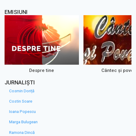
EMISIUNI
Despre tine
Cântec și poves
JURNALIȘTI
Cosmin Doriță
Costin Soare
Ioana Popescu
Marga Bulugean
Ramona Dincă