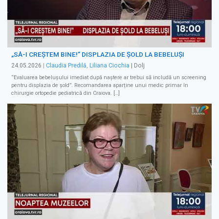
„SĂ-I CREȘTEM BINE!” DISPLAZIA DE ȘOLD LA BEBELUȘI
24.05.2026
|
Claudia Predilă
,
Liliana Ciochia
| Dolj
“Evaluarea bebelușului imediat după naștere ar trebui să includă un screening
pentru displazia de șold”. Recomandarea aparține unui medic primar în
chirurgie ortopedie pediatrică din Craiova. […]