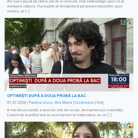
Am luat o pauză de câteva zile de la caniculă, însă meterorologii spun că se
reîntoarce căldura. Fluctuaţiile de temperatură pot provoca disconfort, spun
medicii, iar […]
OPTIMIȘTI DUPĂ A DOUA PROBĂ LA BAC
01.07.2026
|
Paulina Urucu
,
Ana Maria Ciocănescu
| Dolj
A mai trecut o probă, a doua din cele trei scrise, ale examenului maturității.
Liceenii de la profilul real au avut examen la matematică, iar cei […]