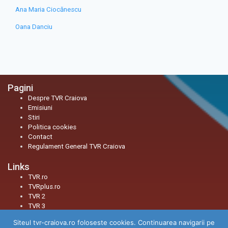
Ana Maria Ciocănescu
Oana Danciu
Pagini
Despre TVR Craiova
Emisiuni
Stiri
Politica cookies
Contact
Regulament General TVR Craiova
Links
TVR.ro
TVRplus.ro
TVR 2
TVR 3
Siteul tvr-craiova.ro foloseste cookies. Continuarea navigarii pe
Social