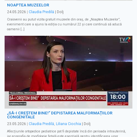
NOAPTEA MUZEELOR
24.05.2026
|
Claudia Predilă
| Dolj
Craiovenii au putut vizita gratuit muzeele din oraș, de „Noaptea Muzeelor”,
eveniment care a ajuns la ediția cu numărul 22 și care continuă să aducă
oamenii […]
„SĂ-I CREȘTEM BINE!” DEPISTAREA MALFORMAȚIILOR
CONGENITALE
23.05.2026
|
Claudia Predilă
,
Liliana Ciochia
| Dolj
Afecțiunile ortopedice pediatrice pot fi depistate încă din perioada intrauterină,
iar ecografia de morfologie fetală este esențială pentru identificarea unor