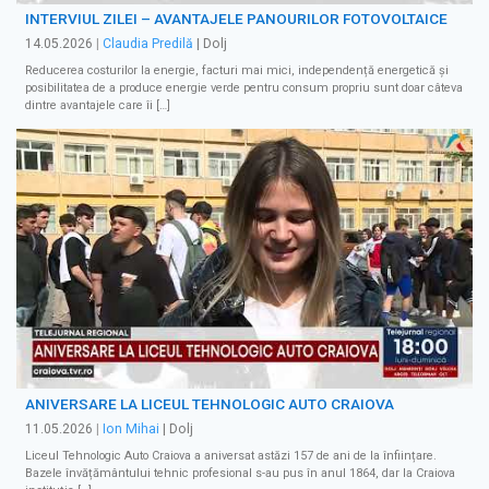
INTERVIUL ZILEI – AVANTAJELE PANOURILOR FOTOVOLTAICE
14.05.2026
|
Claudia Predilă
| Dolj
Reducerea costurilor la energie, facturi mai mici, independență energetică și
posibilitatea de a produce energie verde pentru consum propriu sunt doar câteva
dintre avantajele care îi […]
ANIVERSARE LA LICEUL TEHNOLOGIC AUTO CRAIOVA
11.05.2026
|
Ion Mihai
| Dolj
Liceul Tehnologic Auto Craiova a aniversat astăzi 157 de ani de la înființare.
Bazele învățământului tehnic profesional s-au pus în anul 1864, dar la Craiova