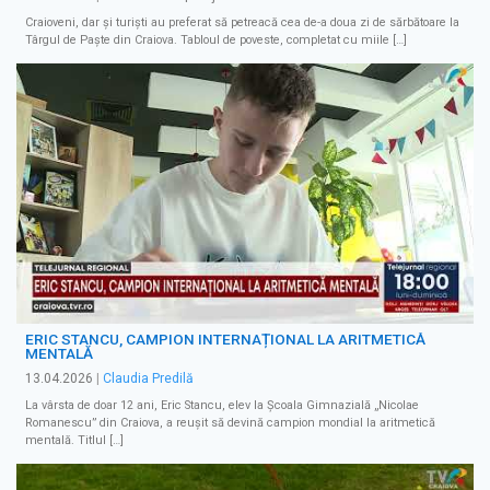
Craioveni, dar și turiști au preferat să petreacă cea de-a doua zi de sărbătoare la
Târgul de Paște din Craiova. Tabloul de poveste, completat cu miile […]
ERIC STANCU, CAMPION INTERNAȚIONAL LA ARITMETICĂ
MENTALĂ
13.04.2026
|
Claudia Predilă
La vârsta de doar 12 ani, Eric Stancu, elev la Școala Gimnazială „Nicolae
Romanescu” din Craiova, a reușit să devină campion mondial la aritmetică
mentală. Titlul […]