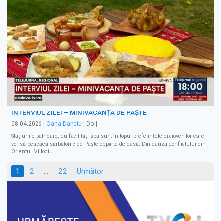
INTERVIUL ZILEI – MINIVACANȚA DE PAȘTE
08.04.2026
|
Oana Danciu
| Dolj
Stațiunile balneare, cu facilități spa sunt în topul preferințele craiovenilor care
vor să petreacă sărbătorile de Paște departe de casă. Din cauza conflictului din
Orientul Mijlociu […]
Paginație
1
2
…
22
Următor
articole