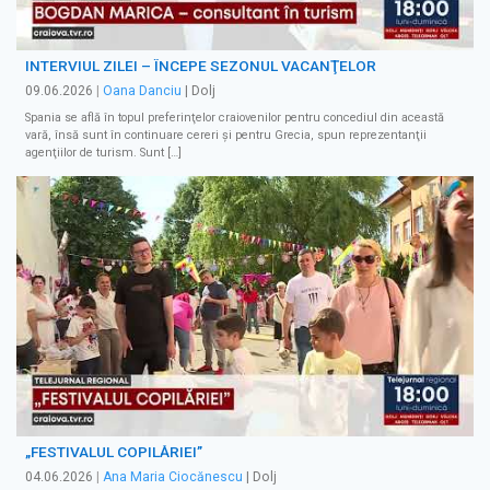
INTERVIUL ZILEI – ÎNCEPE SEZONUL VACANŢELOR
09.06.2026
|
Oana Danciu
| Dolj
Spania se află în topul preferinţelor craiovenilor pentru concediul din această
vară, însă sunt în continuare cereri şi pentru Grecia, spun reprezentanţii
agenţiilor de turism. Sunt […]
„FESTIVALUL COPILĂRIEI”
04.06.2026
|
Ana Maria Ciocănescu
| Dolj