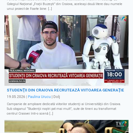
Colegiul Național „Frații Buzești” din Craiova, aceleași două litere dau numele
unui proiect de Foarte bine: […]
STUDENŢII DIN CRAIOVA RECRUTEAZĂ VIITOAREA GENERAŢIE
19.05.2026
|
Paulina Urucu
| Dolj
Campanie de amploare dedicată viitorilor studenţi ai Universităţii din Craiova.
Sub sloganul “Studenţii noştri pot mai mult”, sute de tineri au transformat
centrul Craiovei într-o scenă […]