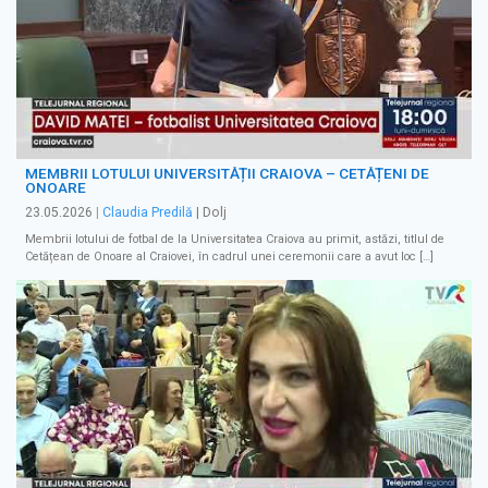
MEMBRII LOTULUI UNIVERSITĂȚII CRAIOVA – CETĂȚENI DE
ONOARE
23.05.2026
|
Claudia Predilă
| Dolj
Membrii lotului de fotbal de la Universitatea Craiova au primit, astăzi, titlul de
Cetățean de Onoare al Craiovei, în cadrul unei ceremonii care a avut loc […]