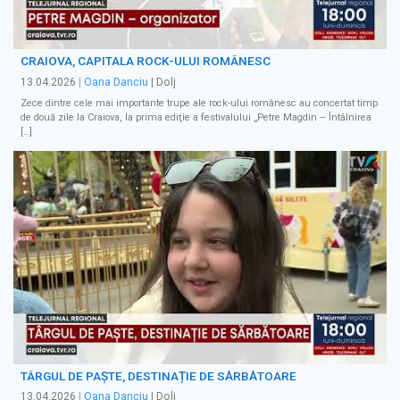
CRAIOVA, CAPITALA ROCK-ULUI ROMÂNESC
13.04.2026
|
Oana Danciu
| Dolj
Zece dintre cele mai importante trupe ale rock-ului românesc au concertat timp
de două zile la Craiova, la prima ediţie a festivalului „Petre Magdin – Întâlnirea
[…]
TÂRGUL DE PAȘTE, DESTINAȚIE DE SĂRBĂTOARE
13.04.2026
|
Oana Danciu
| Dolj