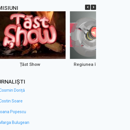
MISIUNI
Țăst Show
Regiunea în Obiectiv – AR
URNALIȘTI
Cosmin Doriță
Costin Soare
Ioana Popescu
Marga Bulugean