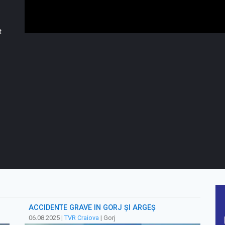
t
ACCIDENTE GRAVE ÎN GORJ ŞI ARGEŞ
06.08.2025
|
TVR Craiova
| Gorj