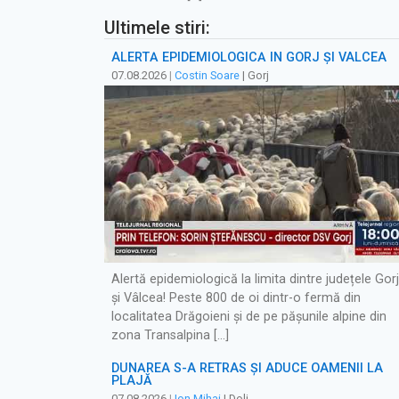
Ultimele stiri:
ALERTĂ EPIDEMIOLOGICĂ ÎN GORJ ȘI VÂLCEA
07.08.2026
|
Costin Soare
| Gorj
Alertă epidemiologică la limita dintre județele Gorj
și Vâlcea! Peste 800 de oi dintr-o fermă din
localitatea Drăgoieni și de pe pășunile alpine din
zona Transalpina […]
DUNĂREA S-A RETRAS ŞI ADUCE OAMENII LA
PLAJĂ
07.08.2026
|
Ion Mihai
| Dolj