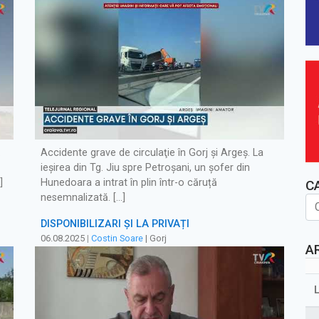
ă
Accidente grave de circulaţie în Gorj şi Argeş. La
ieșirea din Tg. Jiu spre Petroșani, un șofer din
]
Hunedoara a intrat în plin într-o căruță
C
nesemnalizată. […]
DISPONIBILIZĂRI ȘI LA PRIVAȚI
06.08.2025
|
Costin Soare
| Gorj
A