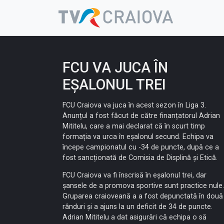
Skip
to
content
FCU VA JUCA ÎN
EȘALONUL TREI
FCU Craiova va juca în acest sezon în Liga 3.
Anunțul a fost făcut de către finanțatorul Adrian
Mititelu, care a mai declarat că în scurt timp
formația va urca în eșalonul secund. Echipa va
începe campionatul cu -34 de puncte, după ce a
fost sancționată de Comisia de Displină și Etică.
FCU Craiova va fi înscrisă în eșalonul trei, dar
șansele de a promova sportive sunt practice nule.
Gruparea craioveană a a fost depunctată în două
rânduri și a ajuns la un deficit de 34 de puncte.
Adrian Mititelu a dat asigurări că echipa o să