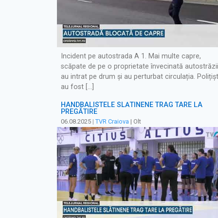
Incident pe autostrada A 1. Mai multe capre,
scăpate de pe o proprietate învecinată autostrăzii
au intrat pe drum și au perturbat circulația. Polițișt
au fost […]
HANDBALISTELE SLĂTINENE TRAG TARE LA
PREGĂTIRE
06.08.2025
|
TVR Craiova
| Olt