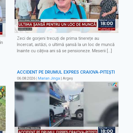
Zeci de gorjeni trecuți de prima tinerețe au
în
încercat, astăzi, o ultimă șansă la un loc de muncă
înainte cu câțiva ani să se pensioneze. Meserii […]
ACCIDENT PE DRUMUL EXPRES CRAIOVA-PITEȘTI
06.08.2026
|
Marian Jinga
| Argeș