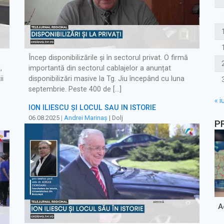
Încep disponibilizările și în sectorul privat. O firmă
,
importantă din sectorul cablajelor a anunțat
ii
disponibilizări masive la Tg. Jiu începând cu luna
septembrie. Peste 400 de […]
« iu
ION ILIESCU ȘI LOCUL SĂU ÎN ISTORIE
06.08.2025
|
Andrei Marinaș
| Dolj
P
A