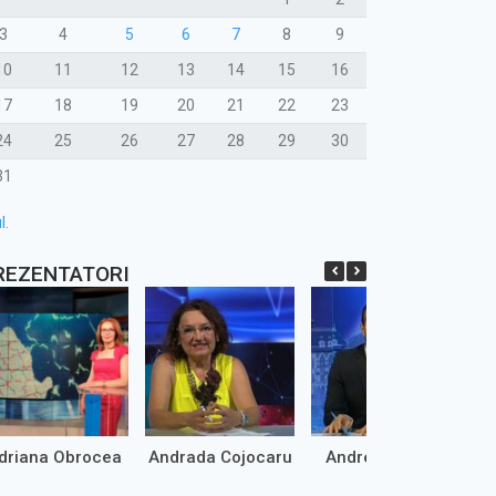
3
4
5
6
7
8
9
10
11
12
13
14
15
16
17
18
19
20
21
22
23
24
25
26
27
28
29
30
31
l.
REZENTATORI
driana Obrocea
Andrada Cojocaru
Andrei Marinaș