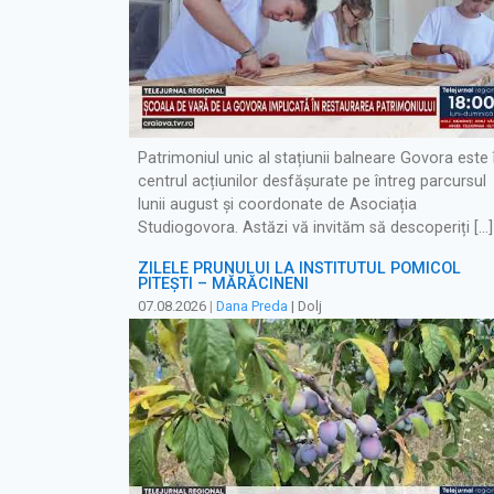
Patrimoniul unic al stațiunii balneare Govora este 
centrul acțiunilor desfășurate pe întreg parcursul
lunii august și coordonate de Asociația
Studiogovora. Astăzi vă invităm să descoperiți […]
ZILELE PRUNULUI LA INSTITUTUL POMICOL
PITEȘTI – MĂRĂCINENI
07.08.2026
|
Dana Preda
| Dolj