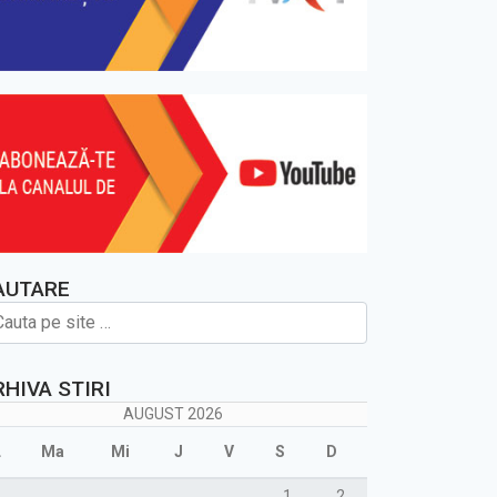
AUTARE
RHIVA STIRI
AUGUST 2026
L
Ma
Mi
J
V
S
D
1
2