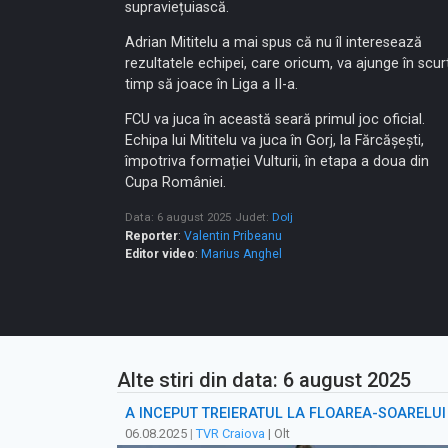
supraviețuiască.
Adrian Mititelu a mai spus că nu îl interesează
rezultatele echipei, care oricum, va ajunge în scur
timp să joace în Liga a II-a.
FCU va juca în această seară primul joc oficial.
Echipa lui Mititelu va juca în Gorj, la Fărcășești,
împotriva formației Vulturii, în etapa a doua din
Cupa României.
Data: 6 august 2025
Judet:
Dolj
Reporter
:
Valentin Pribeanu
Editor video
:
Marius Anghel
Alte stiri din data: 6 august 2025
A ÎNCEPUT TREIERATUL LA FLOAREA-SOARELUI
06.08.2025
|
TVR Craiova
| Olt