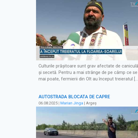
Culturile prășitoare sunt grav afectate de canicul
și secetă. Pentru a mai strânge de pe câmp ce se
mai poate, fermierii din Olt au început treieratul […
AUTOSTRADĂ BLOCATĂ DE CAPRE
06.08.2025
|
Marian Jinga
| Argeș