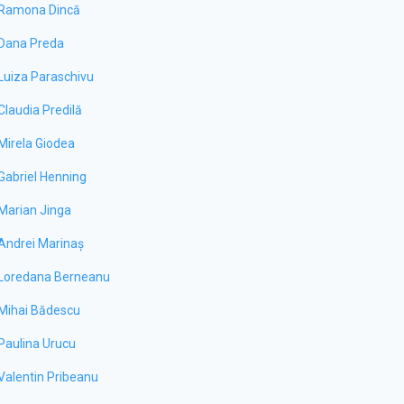
Ramona Dincă
Dana Preda
Luiza Paraschivu
Claudia Predilă
Mirela Giodea
Gabriel Henning
Marian Jinga
Andrei Marinaș
Loredana Berneanu
Mihai Bădescu
Paulina Urucu
Valentin Pribeanu