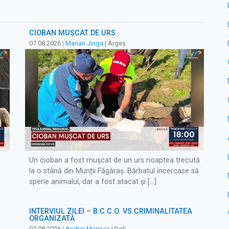
CIOBAN MUȘCAT DE URS
07.08.2026
|
Marian Jinga
| Argeș
Un cioban a fost mușcat de un urs noaptea trecută
la o stână din Munții Făgăraș. Bărbatul încercase să
sperie animalul, dar a fost atacat și […]
INTERVIUL ZILEI – B.C.C.O. VS CRIMINALITATEA
ORGANIZATĂ
07.08.2026
|
Andrei Marinaș
| Dolj