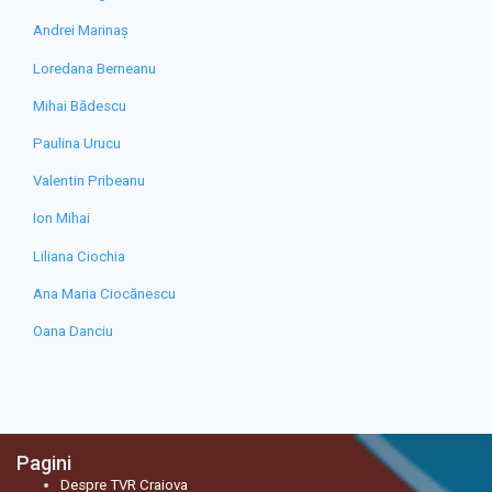
Andrei Marinaș
Loredana Berneanu
Mihai Bădescu
Paulina Urucu
Valentin Pribeanu
Ion Mihai
Liliana Ciochia
Ana Maria Ciocănescu
Oana Danciu
Pagini
Despre TVR Craiova