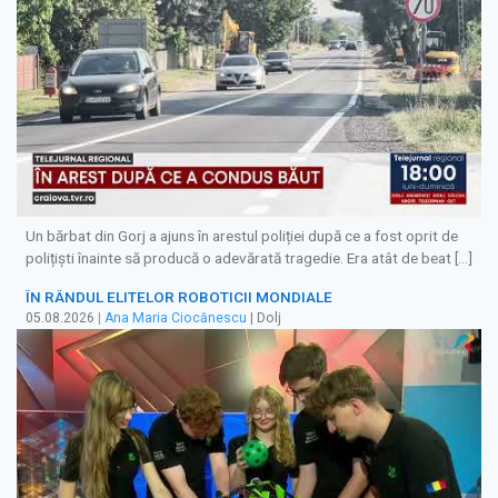
Un bărbat din Gorj a ajuns în arestul poliției după ce a fost oprit de
polițiști înainte să producă o adevărată tragedie. Era atât de beat […]
ÎN RÂNDUL ELITELOR ROBOTICII MONDIALE
05.08.2026
|
Ana Maria Ciocănescu
| Dolj