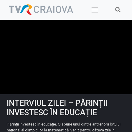
Skip
to
content
INTERVIUL ZILEI – PĂRINȚII
INVESTESC ÎN EDUCAȚIE
Părinții investesc în educație. O spune unul dintre antrenorii lotului
naţional al olimpicilor la matematică, venit pentru câteva zile în