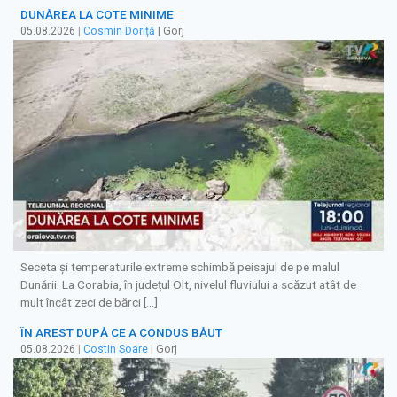
DUNĂREA LA COTE MINIME
05.08.2026
|
Cosmin Doriță
| Gorj
Seceta și temperaturile extreme schimbă peisajul de pe malul
Dunării. La Corabia, în județul Olt, nivelul fluviului a scăzut atât de
mult încât zeci de bărci […]
ÎN AREST DUPĂ CE A CONDUS BĂUT
05.08.2026
|
Costin Soare
| Gorj