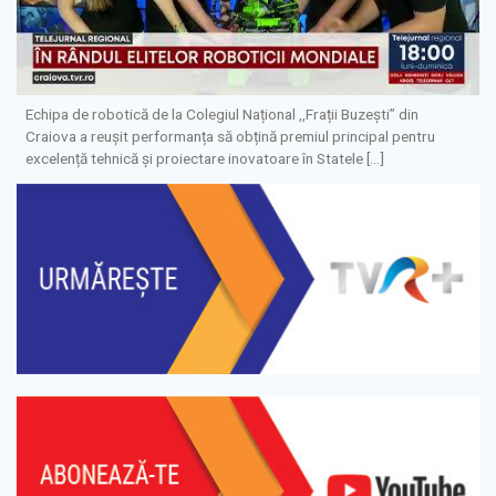
Echipa de robotică de la Colegiul Național ,,Frații Buzești” din
Craiova a reușit performanța să obțină premiul principal pentru
excelență tehnică și proiectare inovatoare în Statele […]