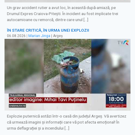
Un grav accident rutier a avut loc, în această după-amiază, pe
Drumul Expres Craiova-Pitești. În incident au fost implicate trei
autocamioane cu remorcă, dintre care unul […]
ÎN STARE CRITICĂ, ÎN URMA UNEI EXPLOZII
06.08.2026
|
Marian Jinga
| Argeș
Explozie puternică astăzi într-o casă din județul Argeș. Vă avertizez
că urmează imagini și informații care vă pot afecta emoțional! În
urma deflagrației și a incendiului […]