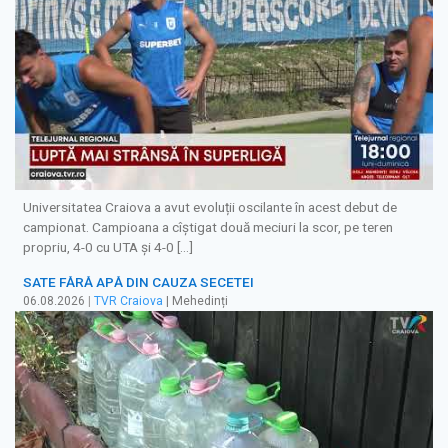
Universitatea Craiova a avut evoluții oscilante în acest debut de
campionat. Campioana a cîștigat două meciuri la scor, pe teren
propriu, 4-0 cu UTA și 4-0 […]
SATE FĂRĂ APĂ DIN CAUZA SECETEI
06.08.2026
|
TVR Craiova
| Mehedinți