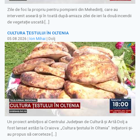
Zile de foc la propriu pentru pompierii din Mehedinți, care au
intervenit aseară și în toată după-amiaza zilei de ieri la două incendii
de vegetație uscată […]
CULTURA ŢESTULUI ÎN OLTENIA
05.08.2026
|
Ion Mihai
| Dolj
Un proiect ambiţios al Centrului Judeţean de Cultură şi Artă Dolj a
fost lansat astăzi la Craiova: „Cultura ţestului în Oltenia”. Iniţiatorii şi-
au propus să cerceteze […]