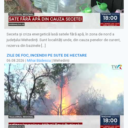
Seceta și criza energetică lasă satele fără apă, în zona de nord a
județului Mehedinți. Sunt localități unde, din cauza penelor de curent,
rezerva din bazinele […]
ZILE DE FOC, INCENDII PE SUTE DE HECTARE
06.08.2026
|
Mihai Bădescu
| Mehedinți