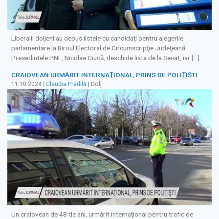
Liberalii doljeni au depus listele cu candidaţi pentru alegerile
parlamentare la Biroul Electoral de Circumscripţie Judeţeană.
Presedintele PNL, Nicolae Ciucă, deschide lista de la Senat, iar […]
CRAIOVEAN URMĂRIT INTERNAŢIONAL, PRINS DE POLIŢIŞTI
11.10.2024
|
Claudia Predilă
| Dolj
Un craiovean de 48 de ani, urmărit internațional pentru trafic de