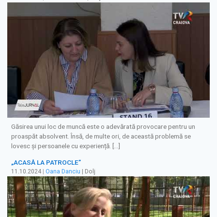
Găsirea unui loc de muncă este o adevărată provocare pentru un
proaspăt absolvent. Însă, de multe ori, de această problemă se
lovesc și persoanele cu experiență. […]
„ACASĂ LA PATROCLE”
11.10.2024
|
Oana Danciu
| Dolj