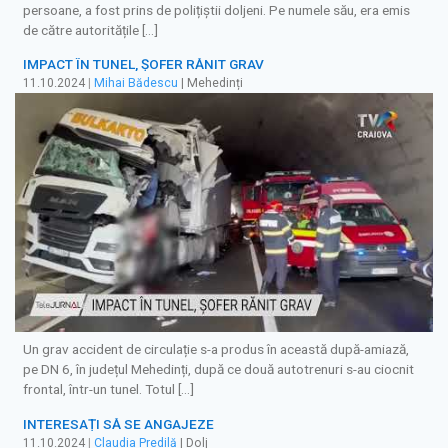
persoane, a fost prins de polițiștii doljeni. Pe numele său, era emis
de către autoritățile […]
IMPACT ÎN TUNEL, ȘOFER RĂNIT GRAV
11.10.2024
|
Mihai Bădescu
| Mehedinți
Un grav accident de circulație s-a produs în această după-amiază,
pe DN 6, în județul Mehedinți, după ce două autotrenuri s-au ciocnit
frontal, într-un tunel. Totul […]
INTERESAȚI SĂ SE ANGAJEZE
11.10.2024
|
Claudia Predilă
| Dolj