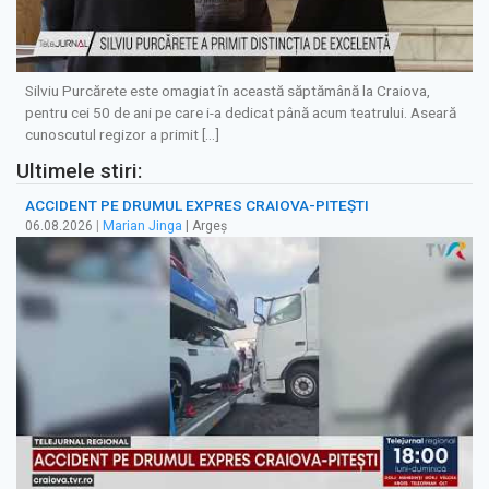
Silviu Purcărete este omagiat în această săptămână la Craiova,
pentru cei 50 de ani pe care i-a dedicat până acum teatrului. Aseară
cunoscutul regizor a primit […]
Ultimele stiri:
ACCIDENT PE DRUMUL EXPRES CRAIOVA-PITEȘTI
06.08.2026
|
Marian Jinga
| Argeș