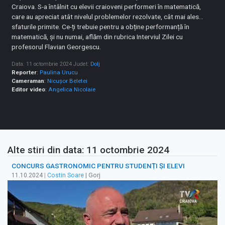
Craiova. S-a întâlnit cu elevii craioveni performeri în matematică,
care au apreciat atât nivelul problemelor rezolvate, cât mai ales…
sfaturile primite. Ce-ți trebuie pentru a obține performanță în
matematică, și nu numai, aflăm din rubrica Interviul Zilei cu
profesorul Flavian Georgescu.
Data: 11 octombrie 2024
Judet:
Dolj
Reporter
:
Paulina Urucu
Cameraman
:
Nicușor Beletei
Editor video
:
Angelica Nicolaie
Alte stiri din data: 11 octombrie 2024
CONCURS GASTRONOMIC PENTRU STUDENȚI ȘI ELEVI
11.10.2024
|
Costin Soare
| Gorj