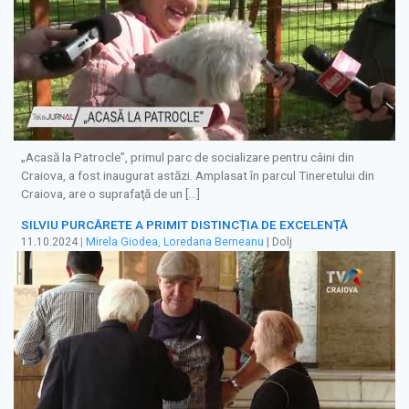
„Acasă la Patrocle”, primul parc de socializare pentru câini din
Craiova, a fost inaugurat astăzi. Amplasat în parcul Tineretului din
Craiova, are o suprafaţă de un […]
SILVIU PURCĂRETE A PRIMIT DISTINCȚIA DE EXCELENȚĂ
11.10.2024
|
Mirela Giodea
,
Loredana Berneanu
| Dolj