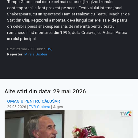
Tompa Gabor, unul dintre cei mai cunoscuți regizori români
contemporani, a fost prezent pe scena Festivalului Internațional
Shakespeare, cu un spectacol Hamlet realizat cu Teatrul Maghiar de
Stat din Cluj. Regizorul a montat, de-a lungul carierei sale, de patru
ori celebra piesă shakespeariană, de referință pentru teatrul
românesc fiind montarea din 1996, de la Craiova, cu Adrian Pintea
în rolul principal.
Data: 29 mai 2026
Judet:
Dolj
Reporter
:
Mirela Giodea
Alte stiri din data: 29 mai 2026
OMAGIU PENTRU CĂLUȘAR
29.05.2026
|
TVR Craiova
| Argeș