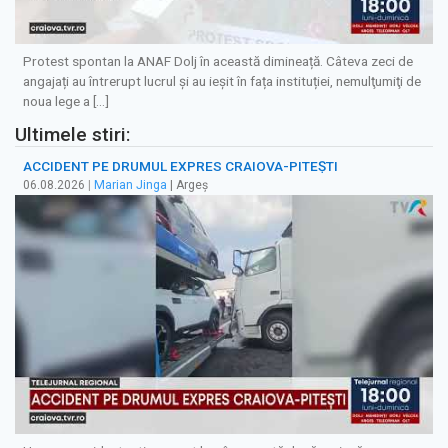
Protest spontan la ANAF Dolj în această dimineață. Câteva zeci de
angajați au întrerupt lucrul și au ieșit în fața instituției, nemulţumiţi de
noua lege a […]
Ultimele stiri:
ACCIDENT PE DRUMUL EXPRES CRAIOVA-PITEȘTI
06.08.2026
|
Marian Jinga
| Argeș