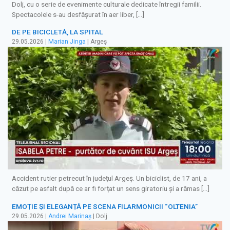
Dolj, cu o serie de evenimente culturale dedicate întregii familii.
Spectacolele s-au desfășurat în aer liber, […]
DE PE BICICLETĂ, LA SPITAL
29.05.2026
|
Marian Jinga
| Argeș
Accident rutier petrecut în județul Argeș. Un biciclist, de 17 ani, a
căzut pe asfalt după ce ar fi forțat un sens giratoriu și a rămas […]
EMOȚIE ȘI ELEGANȚĂ PE SCENA FILARMONICII “OLTENIA”
29.05.2026
|
Andrei Marinaș
| Dolj