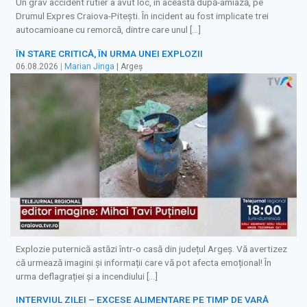
Un grav accident rutier a avut loc, în această după-amiază, pe
Drumul Expres Craiova-Pitești. În incident au fost implicate trei
autocamioane cu remorcă, dintre care unul […]
ÎN STARE CRITICĂ, ÎN URMA UNEI EXPLOZII
06.08.2026
|
Marian Jinga
| Argeș
Explozie puternică astăzi într-o casă din județul Argeș. Vă avertizez
că urmează imagini și informații care vă pot afecta emoțional! În
urma deflagrației și a incendiului […]
INTERVIUL ZILEI – EXCESE ALIMENTARE PE TIMP DE VARĂ