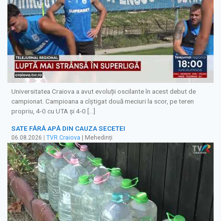
Universitatea Craiova a avut evoluții oscilante în acest debut de
campionat. Campioana a cîștigat două meciuri la scor, pe teren
propriu, 4-0 cu UTA și 4-0 […]
SATE FĂRĂ APĂ DIN CAUZA SECETEI
06.08.2026
|
TVR Craiova
| Mehedinți