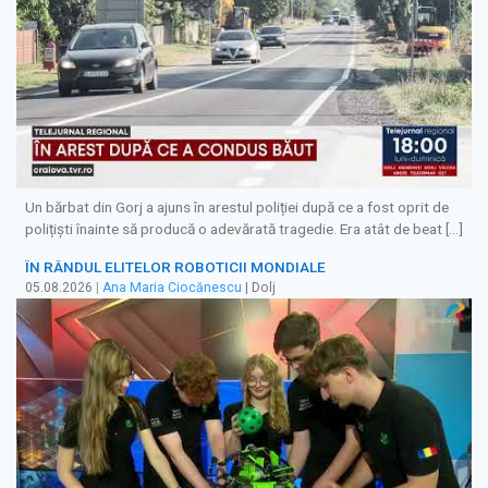
Un bărbat din Gorj a ajuns în arestul poliției după ce a fost oprit de
polițiști înainte să producă o adevărată tragedie. Era atât de beat […]
ÎN RÂNDUL ELITELOR ROBOTICII MONDIALE
05.08.2026
|
Ana Maria Ciocănescu
| Dolj