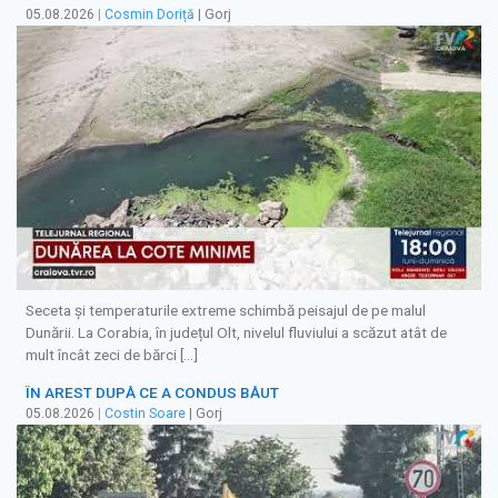
05.08.2026
|
Cosmin Doriță
| Gorj
Seceta și temperaturile extreme schimbă peisajul de pe malul
Dunării. La Corabia, în județul Olt, nivelul fluviului a scăzut atât de
mult încât zeci de bărci […]
ÎN AREST DUPĂ CE A CONDUS BĂUT
05.08.2026
|
Costin Soare
| Gorj