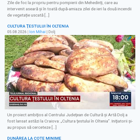
Zile de foc la propriu pentru pompierii din Mehedinți, care au
intervenit aseară și în toată după-amiaza zilei de ieri la două incendii
de vegetație uscată […]
CULTURA ŢESTULUI ÎN OLTENIA
05.08.2026
|
Ion Mihai
| Dolj
Un proiect ambiţios al Centrului Judeţean de Cultură şi Artă Dolj a
fost lansat astăzi la Craiova: „Cultura ţestului în Oltenia”. Iniţiatorii şi-
au propus să cerceteze […]
DUNĂREA LA COTE MINIME