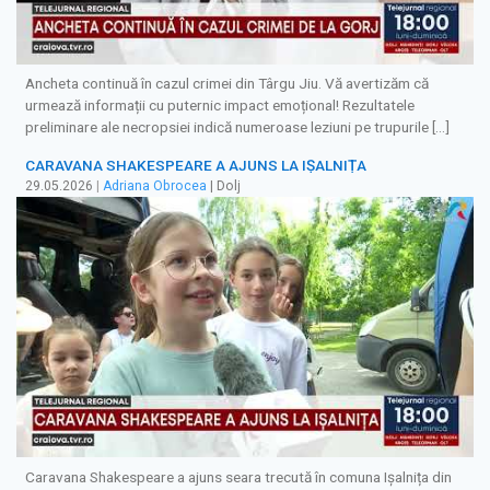
Ancheta continuă în cazul crimei din Târgu Jiu. Vă avertizăm că
urmează informații cu puternic impact emoțional! Rezultatele
preliminare ale necropsiei indică numeroase leziuni pe trupurile […]
CARAVANA SHAKESPEARE A AJUNS LA IȘALNIȚA
29.05.2026
|
Adriana Obrocea
| Dolj
Caravana Shakespeare a ajuns seara trecută în comuna Ișalnița din