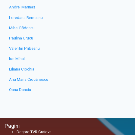
Andrei Marinaș
Loredana Berneanu
Mihai Bădescu
Paulina Urucu
Valentin Pribeanu
Ion Mihai
Liliana Ciochia
Ana Maria Ciocănescu
Oana Danciu
Pagini
Despre TVR Craiova