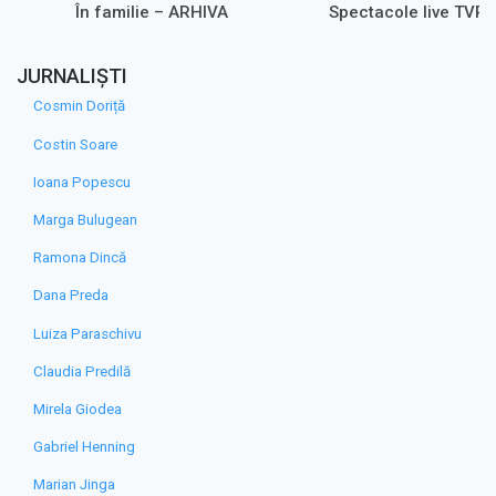
În familie – ARHIVA
Spectacole live TVR 
JURNALIȘTI
Cosmin Doriță
Costin Soare
Ioana Popescu
Marga Bulugean
Ramona Dincă
Dana Preda
Luiza Paraschivu
Claudia Predilă
Mirela Giodea
Gabriel Henning
Marian Jinga