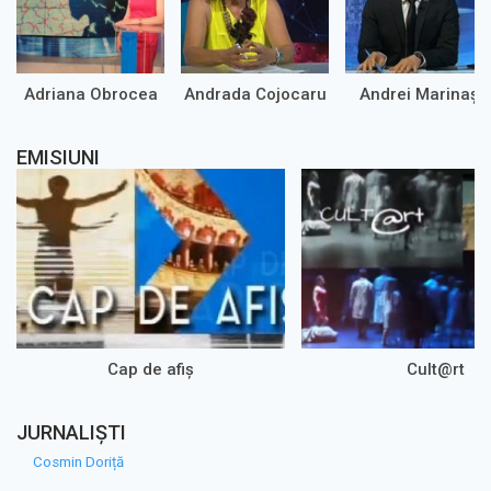
Adriana Obrocea
Andrada Cojocaru
Andrei Marinaș
EMISIUNI
Cap de afiș
Cult@rt
JURNALIȘTI
Cosmin Doriță