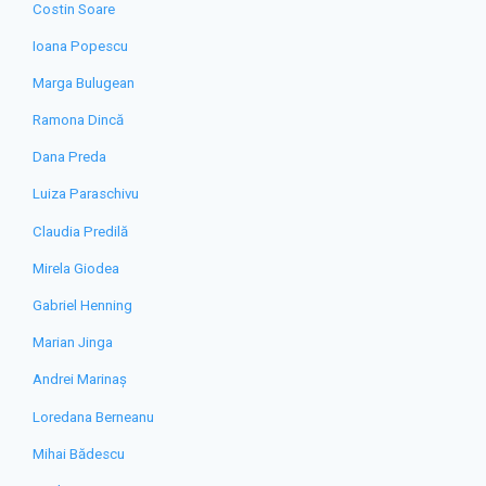
Costin Soare
Ioana Popescu
Marga Bulugean
Ramona Dincă
Dana Preda
Luiza Paraschivu
Claudia Predilă
Mirela Giodea
Gabriel Henning
Marian Jinga
Andrei Marinaș
Loredana Berneanu
Mihai Bădescu