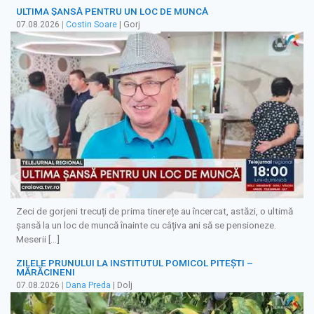
ULTIMA ȘANSĂ PENTRU UN LOC DE MUNCĂ
07.08.2026
|
Costin Soare
| Gorj
Zeci de gorjeni trecuți de prima tinerețe au încercat, astăzi, o ultimă
șansă la un loc de muncă înainte cu câțiva ani să se pensioneze.
Meserii […]
ZILELE PRUNULUI LA INSTITUTUL POMICOL PITEȘTI –
MĂRĂCINENI
07.08.2026
|
Dana Preda
| Dolj