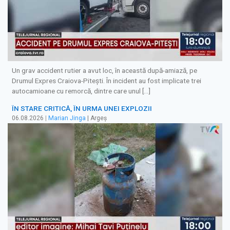
Un grav accident rutier a avut loc, în această după-amiază, pe
Drumul Expres Craiova-Pitești. În incident au fost implicate trei
autocamioane cu remorcă, dintre care unul […]
ÎN STARE CRITICĂ, ÎN URMA UNEI EXPLOZII
06.08.2026
|
Marian Jinga
| Argeș