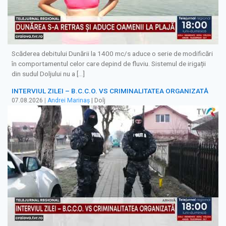
Scăderea debitului Dunării la 1400 mc/s aduce o serie de modificări
în comportamentul celor care depind de fluviu. Sistemul de irigații
din sudul Doljului nu a […]
INTERVIUL ZILEI – B.C.C.O. VS CRIMINALITATEA ORGANIZATĂ
07.08.2026
|
Andrei Marinaș
| Dolj