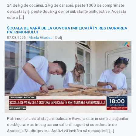
24 de kg de cocaină, 2 kg de canabis, peste 1000 de comprimate
de Ecstasy și peste două kg de noi substanțe psihoactive. Aceasta
este o […]
ȘCOALA DE VARĂ DE LA GOVORA IMPLICATĂ ÎN RESTAURAREA
PATRIMONIULUI
07.08.2026
|
Mirela Giodea
| Dolj
Patrimoniul unic al stațiunii balneare Govora este în centrul acțiunilor
desfășurate pe întreg parcursul lunii august și coordonate de
Asociația Studiogovora. Astăzi vă invităm să descoperiți […]