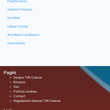
Paulina Urucu
Valentin Pribeanu
Ion Mihai
Liliana Ciochia
Ana Maria Ciocănescu
Oana Danciu
Pagini
Despre TVR Craiova
Emisiuni
Stiri
Politica cookies
Contact
Regulament General TVR Craiova