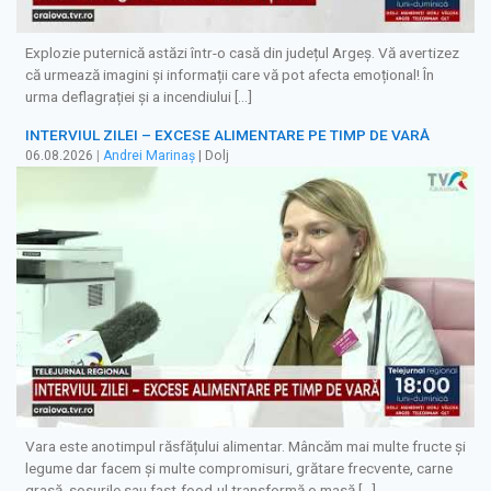
Explozie puternică astăzi într-o casă din județul Argeș. Vă avertizez
că urmează imagini și informații care vă pot afecta emoțional! În
urma deflagrației și a incendiului […]
INTERVIUL ZILEI – EXCESE ALIMENTARE PE TIMP DE VARĂ
06.08.2026
|
Andrei Marinaș
| Dolj
Vara este anotimpul răsfățului alimentar. Mâncăm mai multe fructe și
legume dar facem și multe compromisuri, grătare frecvente, carne
grasă, sosurile sau fast-food-ul transformă o masă […]