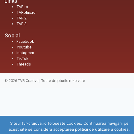
Links
TVR.ro
TVRplus.ro
TVR 2
TVR 3
Social
Facebook
Youtube
Instagram
TikTok
Threads
© 2026
TVR Craiova
|
Toate drepturile rezervate.
Siteul tvr-craiova.ro foloseste cookies. Continuarea navigarii pe
acest site se considera acceptarea politicii de utilizare a cookies.