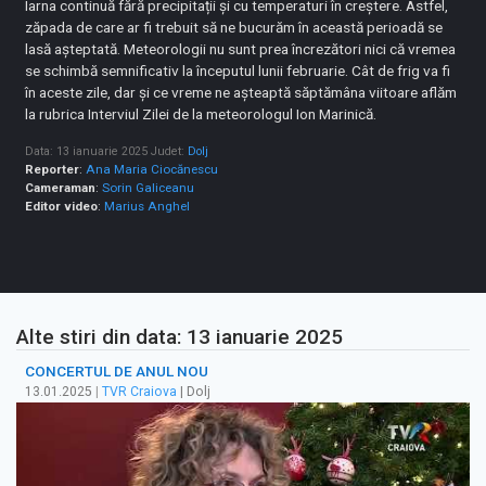
Iarna continuă fără precipitații și cu temperaturi în creștere. Astfel,
zăpada de care ar fi trebuit să ne bucurăm în această perioadă se
lasă așteptată. Meteorologii nu sunt prea încrezători nici că vremea
se schimbă semnificativ la începutul lunii februarie. Cât de frig va fi
în aceste zile, dar și ce vreme ne așteaptă săptămâna viitoare aflăm
la rubrica Interviul Zilei de la meteorologul Ion Marinică.
Data: 13 ianuarie 2025
Judet:
Dolj
Reporter
:
Ana Maria Ciocănescu
Cameraman
:
Sorin Galiceanu
Editor video
:
Marius Anghel
Alte stiri din data: 13 ianuarie 2025
CONCERTUL DE ANUL NOU
13.01.2025
|
TVR Craiova
| Dolj