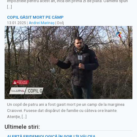
impozitele pentru acest an, încă din prima zi de plată. Oamenii spun
[…]
COPIL GĂSIT MORT PE CÂMP
13.01.2025
|
Andrei Marinaș
| Dolj
Un copil de patru ani a fost gasit mort pe un camp de la marginea
Craiovei. Fusese dat dispărut de familie cu câteva ore înainte.
Atenție, […]
Ultimele stiri:
ALERTĂ EPIDEMIOLOGICĂ ÎN GORJ ȘI VÂLCEA