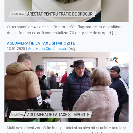
O persoană de 41 de ani a fost prinsă în flagrant delict de polițiștii
doljeni în timp ce ar fi comercializat 70 de grame de droguri […]
AGLOMERAȚIE LA TAXE ȘI IMPOZITE
13.01.2025
|
Ana Maria Ciocănescu
| Dolj
Mulți severineni vor să fie buni platnici și au ales să-și achite taxele și