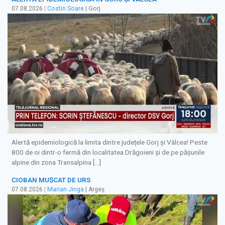
07.08.2026
|
Costin Soare
| Gorj
Alertă epidemiologică la limita dintre județele Gorj și Vâlcea! Peste
800 de oi dintr-o fermă din localitatea Drăgoieni și de pe pășunile
alpine din zona Transalpina […]
CIOBAN MUȘCAT DE URS
07.08.2026
|
Marian Jinga
| Argeș