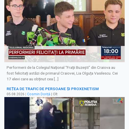
Performerii de la Colegiul Naţional “Fraţii Buzeşti” din Craiova au
fost felicitați astăzi de primarul Craiovei, Lia Olguța Vasilescu. Cei
17 elevi care au obținut cea […]
REȚEA DE TRAFIC DE PERSOANE ȘI PROXENETISM
05.08.2026
|
Cosmin Doriță
| Olt