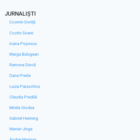
JURNALIȘTI
Cosmin Doriță
Costin Soare
Ioana Popescu
Marga Bulugean
Ramona Dincă
Dana Preda
Luiza Paraschivu
Claudia Predilă
Mirela Giodea
Gabriel Henning
Marian Jinga
Andrei Marinaș