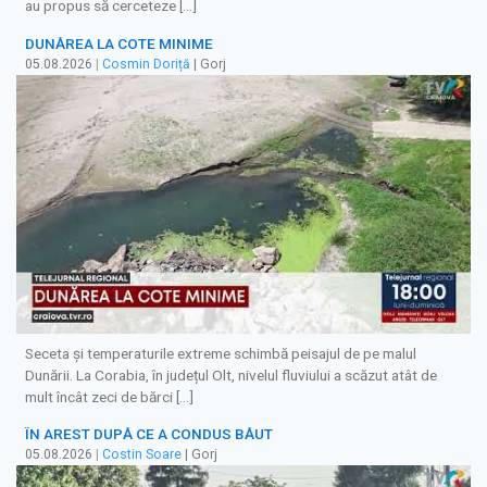
au propus să cerceteze […]
DUNĂREA LA COTE MINIME
05.08.2026
|
Cosmin Doriță
| Gorj
Seceta și temperaturile extreme schimbă peisajul de pe malul
Dunării. La Corabia, în județul Olt, nivelul fluviului a scăzut atât de
mult încât zeci de bărci […]
ÎN AREST DUPĂ CE A CONDUS BĂUT
05.08.2026
|
Costin Soare
| Gorj