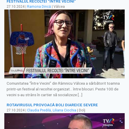
FESTIVALUL RECOLTEI “ÎNTRE VECINI”
27.10.2024
|
Ramona Dincă
| Vâlcea
Comunitatea “Între Vecini” din Râmnicu Vâlcea a sărbătorit toamna
printr-un festival al recoltei organizat… între blocuri. Peste 100 de
vecini s-au strâns în cartier să socializeze […]
ROTAVIRUSUL PROVOACĂ BOLI DIAREICE SEVERE
27.10.2024
|
Claudia Predilă
,
Liliana Ciochia
| Dolj