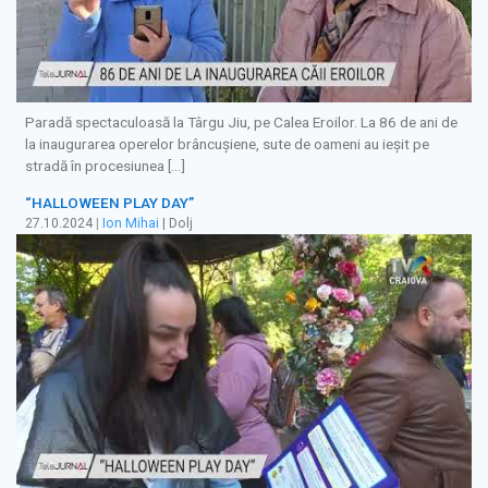
Paradă spectaculoasă la Târgu Jiu, pe Calea Eroilor. La 86 de ani de
la inaugurarea operelor brâncuşiene, sute de oameni au ieşit pe
stradă în procesiunea […]
“HALLOWEEN PLAY DAY”
27.10.2024
|
Ion Mihai
| Dolj