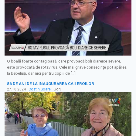
O boală foarte contagioasă, care provoacă boli diareice severe,
este provocată de rotavirus. Cele mai grave consecințe pot apărea
la bebeluși, dar nici pentru copiii de […]
86 DE ANI DE LA INAUGURAREA CĂII EROILOR
27.10.2024
|
Costin Soare
| Gorj