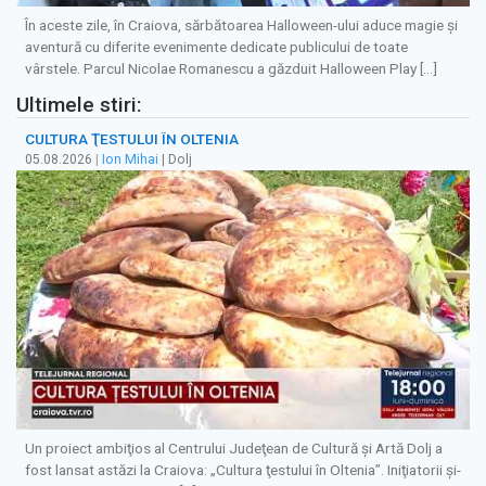
În aceste zile, în Craiova, sărbătoarea Halloween-ului aduce magie şi
aventură cu diferite evenimente dedicate publicului de toate
vârstele. Parcul Nicolae Romanescu a găzduit Halloween Play […]
Ultimele stiri:
CULTURA ŢESTULUI ÎN OLTENIA
05.08.2026
|
Ion Mihai
| Dolj
Un proiect ambiţios al Centrului Judeţean de Cultură şi Artă Dolj a
fost lansat astăzi la Craiova: „Cultura ţestului în Oltenia”. Iniţiatorii şi-