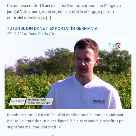
Un adolescent de 15 ani din satul Comoșteni, comuna Gângiova,
județul Dolj a murit, după ce, într-o curbă la stânga, a pierdut
controlul direcției și a […]
TUTUNUL DIN DANEȚI EXPORTAT ÎN GERMANIA
27.10.2024
|
Dana Preda
| Dolj
Recoltarea tutunului este în plină desfășurare. În comuna Mârșani
din Dolj cultura de tutun, tradițională în alte vremuri, a reapărut pe
suprafețe mai mari datorită lui […]