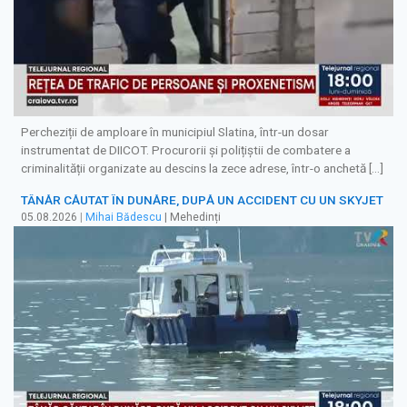
Percheziții de amploare în municipiul Slatina, într-un dosar
instrumentat de DIICOT. Procurorii și polițiștii de combatere a
criminalității organizate au descins la zece adrese, într-o anchetă […]
TÂNĂR CĂUTAT ÎN DUNĂRE, DUPĂ UN ACCIDENT CU UN SKYJET
05.08.2026
|
Mihai Bădescu
| Mehedinți