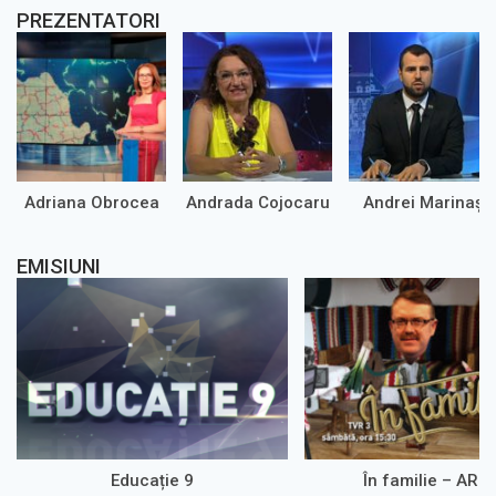
PREZENTATORI
Adriana Obrocea
Andrada Cojocaru
Andrei Marinaș
EMISIUNI
Educație 9
În familie – ARH