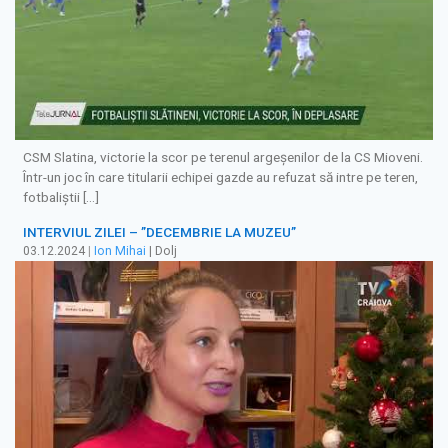
CSM Slatina, victorie la scor pe terenul argeșenilor de la CS Mioveni.
Într-un joc în care titularii echipei gazde au refuzat să intre pe teren,
fotbaliștii […]
INTERVIUL ZILEI – ”DECEMBRIE LA MUZEU”
03.12.2024
|
Ion Mihai
| Dolj