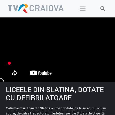
Skip
to
content
LICEELE DIN SLATINA, DOTATE
CU DEFIBRILATOARE
Cele mai mari licee din Slatina au fost dotate, de la începutul anului
școlar, de către Inspectoratul Județean pentru Situații de Urgență