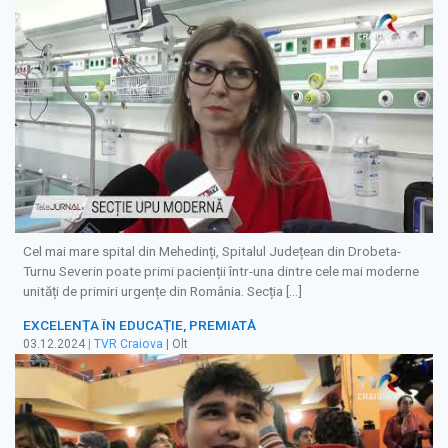
Cel mai mare spital din Mehedinți, Spitalul Județean din Drobeta-
Turnu Severin poate primi pacienții într-una dintre cele mai moderne
unități de primiri urgențe din România. Secția […]
EXCELENȚA ÎN EDUCAȚIE, PREMIATĂ
03.12.2024
|
TVR Craiova
| Olt