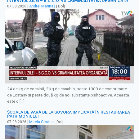
INTERVIUL ZILEI – B.C.C.O. VS CRIMINALITATEA ORGANIZATĂ
07.08.2026
|
Andrei Marinaș
| Dolj
24 de kg de cocaină, 2 kg de canabis, peste 1000 de comprimate
de Ecstasy și peste două kg de noi substanțe psihoactive. Aceasta
este o […]
ȘCOALA DE VARĂ DE LA GOVORA IMPLICATĂ ÎN RESTAURAREA
PATRIMONIULUI
07.08.2026
|
Mirela Giodea
| Dolj