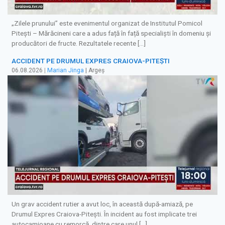
„Zilele prunului” este evenimentul organizat de Institutul Pomicol
Pitești – Mărăcineni care a adus față în față specialiști în domeniu și
producători de fructe. Rezultatele recente […]
ACCIDENT PE DRUMUL EXPRES CRAIOVA-PITEȘTI
06.08.2026
|
Marian Jinga
| Argeș
Un grav accident rutier a avut loc, în această după-amiază, pe
Drumul Expres Craiova-Pitești. În incident au fost implicate trei
autocamioane cu remorcă, dintre care unul […]