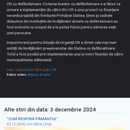
Olt cu defibrilatoare. Dotarea liceelor cu defibrilatoare s-a făcut ca
urmare a implementării de către ISU Olt a unui proiect cu finanțare
nerambursabilă din fondurile Primăriei Slatina. Elevii și cadrele
didactice din instituțiile de învățământ dotate cu defibrilatoare au
fost instruite cu scopul de a le putea folosi pentru salvarea vieții
unei persoane.
Inspectoratul pentru Situații de Urgență Olt a dotat cele mai mari
unități de învățământ preuniversitar din Slatina cu defibrialtoare.
Totul a fost posibil prin implementarea unui proiect finanțat de către
municipalitatea slătineană.
Data: 3 decembrie 2024
Judet:
Olt
Editor video
:
Marius Anghel
Alte stiri din data: 3 decembrie 2024
“CUM RESPIRĂ PĂMÂNTUL”
03.12.2024
|
Ion Mihai
| Dolj