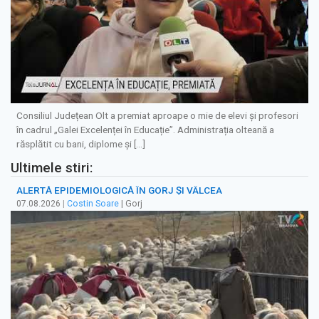
Consiliul Județean Olt a premiat aproape o mie de elevi și profesori
în cadrul „Galei Excelenței în Educație”. Administrația olteană a
răsplătit cu bani, diplome și […]
Ultimele stiri:
ALERTĂ EPIDEMIOLOGICĂ ÎN GORJ ȘI VÂLCEA
07.08.2026
|
Costin Soare
| Gorj