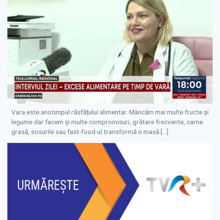
Vara este anotimpul răsfățului alimentar. Mâncăm mai multe fructe și
legume dar facem și multe compromisuri, grătare frecvente, carne
grasă, sosurile sau fast-food-ul transformă o masă […]