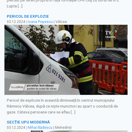
pierdut pe teren propriu în fața formației CFR Cluj cu sorul de 0-2.
Lupta […]
PERICOL DE EXPLOZIE
03.12.2024
|
Ioana Popescu
| Vâlcea
Pericol de explozie în această dimineață în centrul municipiului
Râmnicu Vâlcea, după ce niște muncitori au spart o conductă de
gaze. Câteva persoane care se aflau […]
SECȚIE UPU MODERNĂ
03.12.2024
|
Mihai Bădescu
| Mehedinți