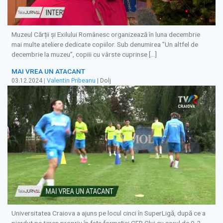
Muzeul Cărții și Exilului Românesc organizează în luna decembrie
mai multe ateliere dedicate copiilor. Sub denumirea ”Un altfel de
decembrie la muzeu”, copiii cu vârste cuprinse […]
MAI VREA UN ATACANT
03.12.2024
|
Valentin Pribeanu
| Dolj
Universitatea Craiova a ajuns pe locul cinci în SuperLigă, după ce a