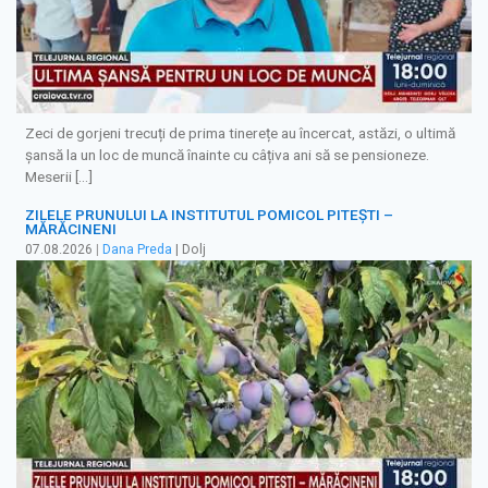
Zeci de gorjeni trecuți de prima tinerețe au încercat, astăzi, o ultimă
șansă la un loc de muncă înainte cu câțiva ani să se pensioneze.
Meserii […]
ZILELE PRUNULUI LA INSTITUTUL POMICOL PITEȘTI –
MĂRĂCINENI
07.08.2026
|
Dana Preda
| Dolj