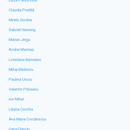
Luiza Paraschivu
Claudia Predilă
Mirela Giodea
Gabriel Henning
Marian Jinga
Andrei Marinaș
Loredana Berneanu
Mihai Bădescu
Paulina Urucu
Valentin Pribeanu
Ion Mihai
Liliana Ciochia
Ana Maria Ciocănescu
Oana Danciu