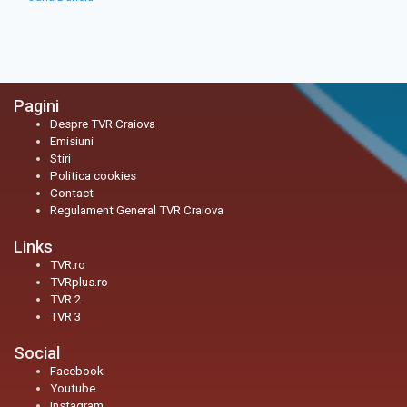
Pagini
Despre TVR Craiova
Emisiuni
Stiri
Politica cookies
Contact
Regulament General TVR Craiova
Links
TVR.ro
TVRplus.ro
TVR 2
TVR 3
Social
Facebook
Youtube
Instagram