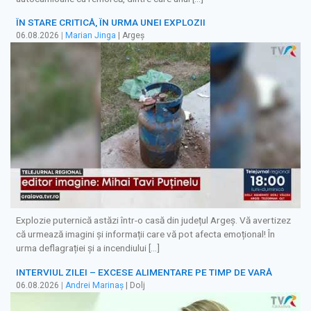
ÎN STARE CRITICĂ, ÎN URMA UNEI EXPLOZII
06.08.2026
|
Marian Jinga
| Argeș
Explozie puternică astăzi într-o casă din județul Argeș. Vă avertizez
că urmează imagini și informații care vă pot afecta emoțional! În
urma deflagrației și a incendiului […]
INTERVIUL ZILEI – EXCESE ALIMENTARE PE TIMP DE VARĂ
06.08.2026
|
Andrei Marinaș
| Dolj