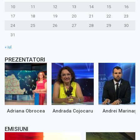
10
11
12
13
14
15
16
17
18
19
20
21
22
23
24
25
26
27
28
29
30
31
« iul.
PREZENTATORI
Adriana Obrocea
Andrada Cojocaru
Andrei Marinaș
EMISIUNI