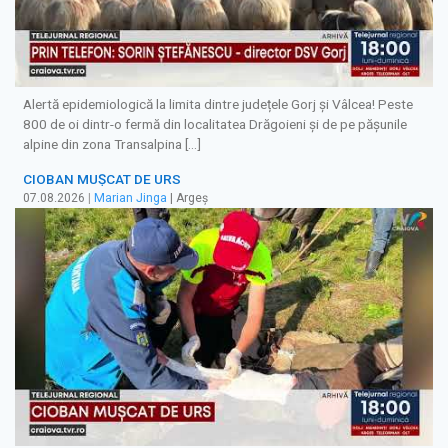
Alertă epidemiologică la limita dintre județele Gorj și Vâlcea! Peste
800 de oi dintr-o fermă din localitatea Drăgoieni și de pe pășunile
alpine din zona Transalpina […]
CIOBAN MUȘCAT DE URS
07.08.2026
|
Marian Jinga
| Argeș