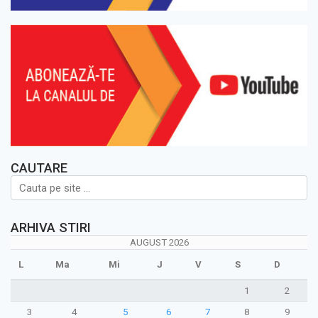
CAUTARE
ARHIVA STIRI
AUGUST 2026
L
Ma
Mi
J
V
S
D
1
2
3
4
5
6
7
8
9