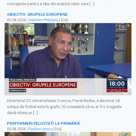
concepute pentru a tăia din avântul celor care […]
OBIECTIV: GRUPELE EUROPENE
05.08.2026
|
Valentin Pribeanu
| Dolj
Directorul CS Universitatea Craiova, Pavel Badea, a declarat că
echipa de fotbal este în grafic. El consideră că nu ar fi o tragedie
dacă oltenii ar […]
PERFORMERI FELICITAȚI LA PRIMĂRIE
05.08.2026
|
Paulina Urucu
| Dolj