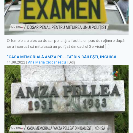
O femeie s-a ales cu dosar penal și a fost la un pas de reținere după
ce a încercat să mituiască un polițist din cadrul Serviciul […]
“CASA MEMORIALĂ AMZA PELLEA” DIN BĂILEŞTI, ÎNCHISĂ
11.08.2022
|
Ana Maria Ciocănescu
| Dolj