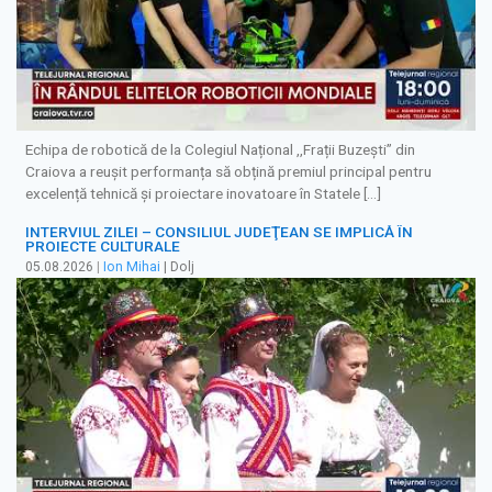
Echipa de robotică de la Colegiul Național ,,Frații Buzești” din
Craiova a reușit performanța să obțină premiul principal pentru
excelență tehnică și proiectare inovatoare în Statele […]
INTERVIUL ZILEI – CONSILIUL JUDEŢEAN SE IMPLICĂ ÎN
PROIECTE CULTURALE
05.08.2026
|
Ion Mihai
| Dolj