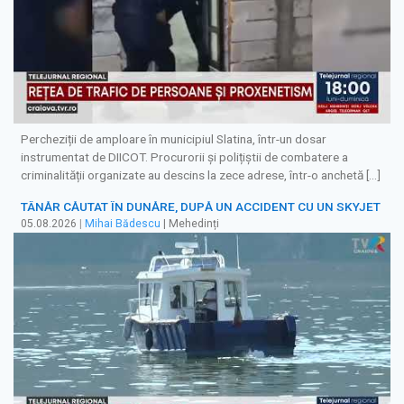
Percheziții de amploare în municipiul Slatina, într-un dosar
instrumentat de DIICOT. Procurorii și polițiștii de combatere a
criminalității organizate au descins la zece adrese, într-o anchetă […]
TÂNĂR CĂUTAT ÎN DUNĂRE, DUPĂ UN ACCIDENT CU UN SKYJET
05.08.2026
|
Mihai Bădescu
| Mehedinți