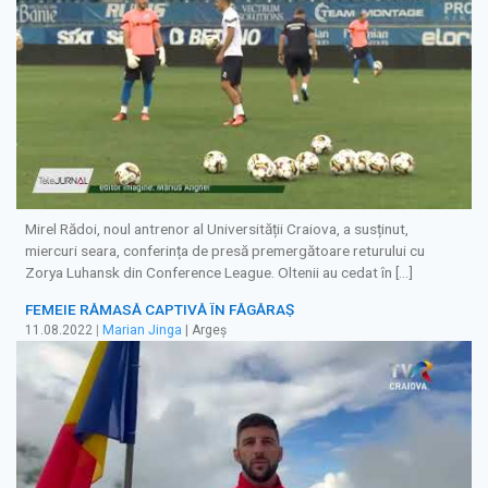
Mirel Rădoi, noul antrenor al Universității Craiova, a susținut,
miercuri seara, conferința de presă premergătoare returului cu
Zorya Luhansk din Conference League. Oltenii au cedat în […]
FEMEIE RĂMASĂ CAPTIVĂ ÎN FĂGĂRAŞ
11.08.2022
|
Marian Jinga
| Argeș