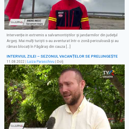
Intervenție in extremis a salvamontiștilor și jandarmilor din judeţul
Argeș. Mai mulți turiști s-au aventurat într-o zonă periculoasă și au
rămas blocați în Făgăraș din cauza […]
INTERVIUL ZILEI – SEZONUL VACANȚELOR SE PRELUNGEȘTE
11.08.2022
|
Luiza Paraschivu
| Dolj