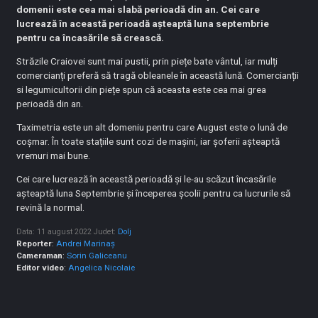
domenii este cea mai slabă perioadă din an. Cei care
lucrează în această perioadă așteaptă luna septembrie
pentru ca încasările să crească.
Străzile Craiovei sunt mai pustii, prin piețe bate vântul, iar mulți
comercianți preferă să tragă obleanele în această lună. Comercianții
si legumicultorii din piețe spun că aceasta este cea mai grea
perioadă din an.
Taximetria este un alt domeniu pentru care August este o lună de
coșmar. În toate stațiile sunt cozi de mașini, iar șoferii așteaptă
vremuri mai bune.
Cei care lucrează în această perioadă și le-au scăzut încasările
așteaptă luna Septembrie și începerea școlii pentru ca lucrurile să
revină la normal.
Data: 11 august 2022
Judet:
Dolj
Reporter
:
Andrei Marinaș
Cameraman
:
Sorin Galiceanu
Editor video
:
Angelica Nicolaie