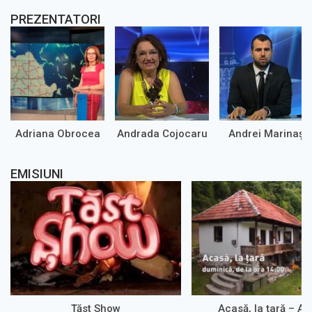
PREZENTATORI
Adriana Obrocea
Andrada Cojocaru
Andrei Marinaș
EMISIUNI
Țăst Show
Acasă, la țară – A