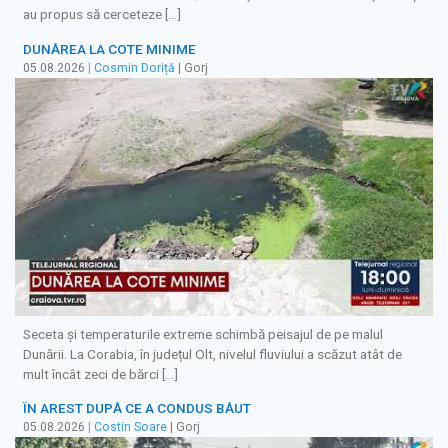
au propus să cerceteze […]
DUNĂREA LA COTE MINIME
05.08.2026
|
Cosmin Doriță
| Gorj
Seceta și temperaturile extreme schimbă peisajul de pe malul
Dunării. La Corabia, în județul Olt, nivelul fluviului a scăzut atât de
mult încât zeci de bărci […]
ÎN AREST DUPĂ CE A CONDUS BĂUT
05.08.2026
|
Costin Soare
| Gorj