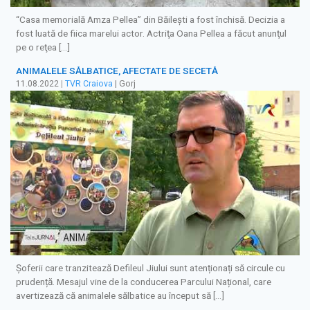
“Casa memorială Amza Pellea” din Băileşti a fost închisă. Decizia a
fost luată de fiica marelui actor. Actriţa Oana Pellea a făcut anunţul
pe o reţea […]
ANIMALELE SĂLBATICE, AFECTATE DE SECETĂ
11.08.2022
|
TVR Craiova
| Gorj
Șoferii care tranzitează Defileul Jiului sunt atenționați să circule cu
prudență. Mesajul vine de la conducerea Parcului Național, care
avertizează că animalele sălbatice au început să […]