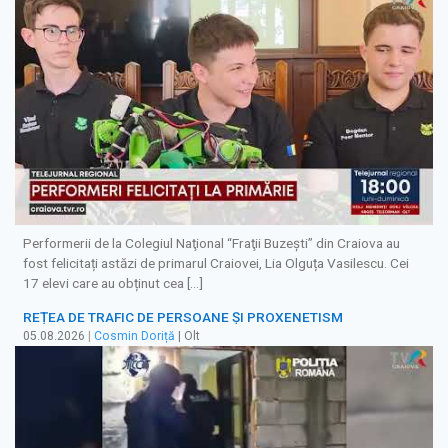
Performerii de la Colegiul Naţional “Fraţii Buzeşti” din Craiova au
fost felicitați astăzi de primarul Craiovei, Lia Olguța Vasilescu. Cei
17 elevi care au obținut cea […]
REȚEA DE TRAFIC DE PERSOANE ȘI PROXENETISM
05.08.2026
|
Cosmin Doriță
| Olt