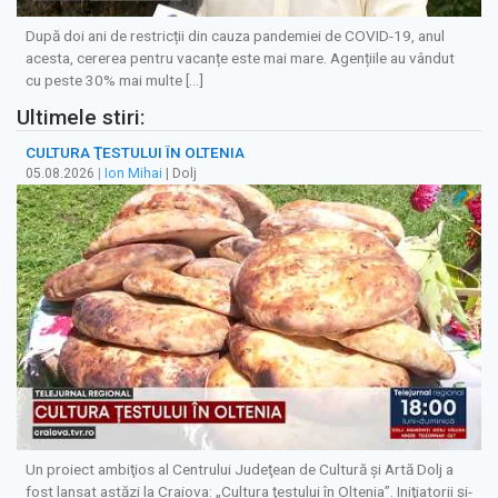
După doi ani de restricții din cauza pandemiei de COVID-19, anul
acesta, cererea pentru vacanțe este mai mare. Agențiile au vândut
cu peste 30% mai multe […]
Ultimele stiri:
CULTURA ŢESTULUI ÎN OLTENIA
05.08.2026
|
Ion Mihai
| Dolj
Un proiect ambiţios al Centrului Judeţean de Cultură şi Artă Dolj a
fost lansat astăzi la Craiova: „Cultura ţestului în Oltenia”. Iniţiatorii şi-