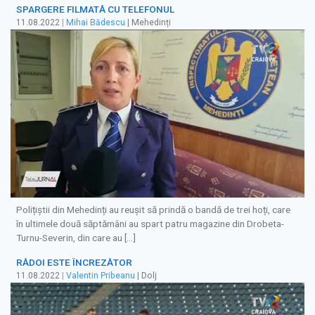
SPARGERE FILMATĂ CU TELEFONUL
11.08.2022
|
Mihai Bădescu
| Mehedinți
Polițiștii din Mehedinți au reușit să prindă o bandă de trei hoți, care
în ultimele două săptămâni au spart patru magazine din Drobeta-
Turnu-Severin, din care au […]
RĂDOI ESTE ÎNCREZĂTOR
11.08.2022
|
Valentin Pribeanu
| Dolj