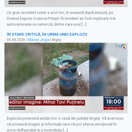
Un grav accident rutier a avut loc, în această după-amiază, pe
Drumul Expres Craiova-Pitești. În incident au fost implicate trei
autocamioane cu remorcă, dintre care unul […]
ÎN STARE CRITICĂ, ÎN URMA UNEI EXPLOZII
06.08.2026
|
Marian Jinga
| Argeș
Explozie puternică astăzi într-o casă din județul Argeș. Vă avertizez
că urmează imagini și informații care vă pot afecta emoțional! În
urma deflagrației și a incendiului […]