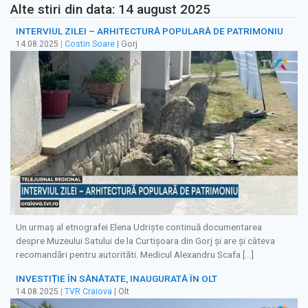
Alte stiri din data: 14 august 2025
INTERVIUL ZILEI – ARHITECTURĂ POPULARĂ DE PATRIMONIU
14.08.2025
|
Costin Soare
| Gorj
Un urmaș al etnografei Elena Udriște continuă documentarea
despre Muzeului Satului de la Curtișoara din Gorj și are și câteva
recomandări pentru autorităti. Medicul Alexandru Scafa […]
INVESTIȚIE ÎN SĂNĂTATE, INAUGURATĂ ÎN OLT
14.08.2025
|
TVR Craiova
| Olt