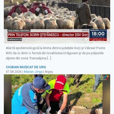
Alertă epidemiologică la limita dintre județele Gorj și Vâlcea! Peste
800 de oi dintr-o fermă din localitatea Drăgoieni și de pe pășunile
alpine din zona Transalpina […]
CIOBAN MUȘCAT DE URS
07.08.2026
|
Marian Jinga
| Argeș