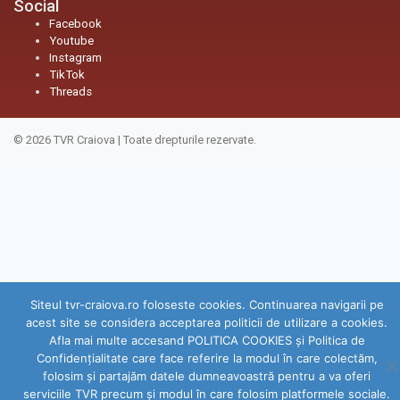
Social
Facebook
Youtube
Instagram
TikTok
Threads
© 2026
TVR Craiova
|
Toate drepturile rezervate.
Siteul tvr-craiova.ro foloseste cookies. Continuarea navigarii pe
acest site se considera acceptarea politicii de utilizare a cookies.
Afla mai multe accesand POLITICA COOKIES și Politica de
Confidenţialitate care face referire la modul în care colectăm,
folosim şi partajăm datele dumneavoastră pentru a va oferi
serviciile TVR precum şi modul în care folosim platformele sociale.