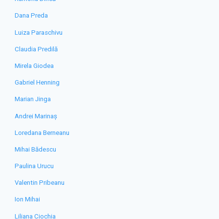
Dana Preda
Luiza Paraschivu
Claudia Predilă
Mirela Giodea
Gabriel Henning
Marian Jinga
Andrei Marinaș
Loredana Berneanu
Mihai Bădescu
Paulina Urucu
Valentin Pribeanu
Ion Mihai
Liliana Ciochia