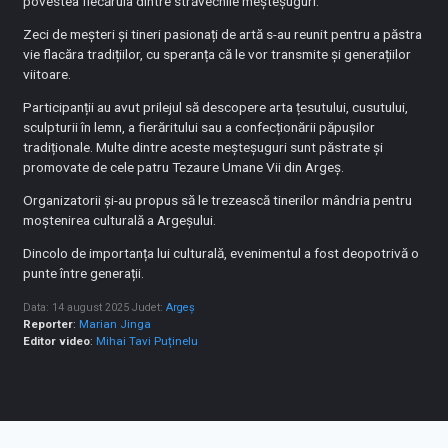
povestea fiecăruia dintre străvechile meșteșuguri.
Zeci de meșteri și tineri pasionați de artă s-au reunit pentru a păstra
vie flacăra tradițiilor, cu speranța că le vor transmite și generațiilor
viitoare.
Participanții au avut prilejul să descopere arta țesutului, cusutului,
sculpturii în lemn, a fierăritului sau a confecționării păpușilor
tradiționale. Multe dintre aceste meșteșuguri sunt păstrate și
promovate de cele patru Tezaure Umane Vii din Argeș.
Organizatorii și-au propus să le trezească tinerilor mândria pentru
moștenirea culturală a Argeșului.
Dincolo de importanța lui culturală, evenimentul a fost deopotrivă o
punte între generații.
Data: 14 august 2025
Judet:
Argeș
Reporter
:
Marian Jinga
Editor video
:
Mihai Tavi Puținelu