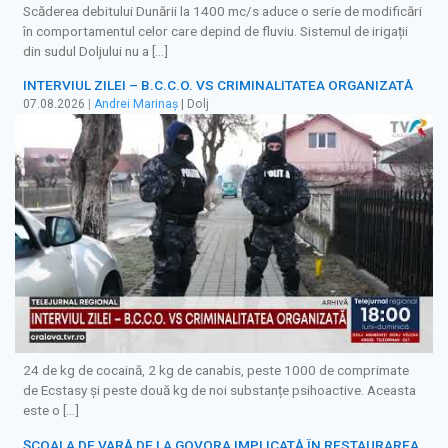
Scăderea debitului Dunării la 1400 mc/s aduce o serie de modificări
în comportamentul celor care depind de fluviu. Sistemul de irigații
din sudul Doljului nu a […]
INTERVIUL ZILEI – B.C.C.O. VS CRIMINALITATEA ORGANIZATĂ
07.08.2026
|
Andrei Marinaș
| Dolj
24 de kg de cocaină, 2 kg de canabis, peste 1000 de comprimate
de Ecstasy și peste două kg de noi substanțe psihoactive. Aceasta
este o […]
ȘCOALA DE VARĂ DE LA GOVORA IMPLICATĂ ÎN RESTAURAREA