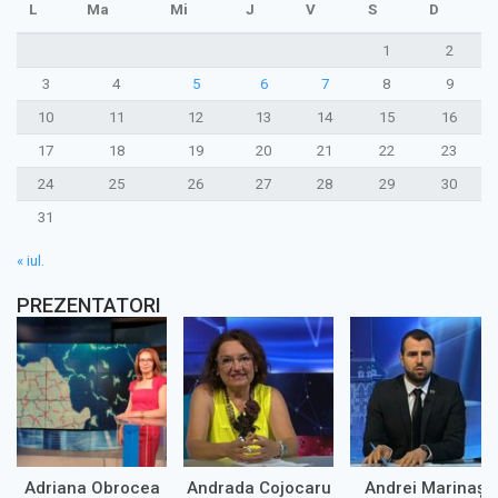
L
Ma
Mi
J
V
S
D
1
2
3
4
5
6
7
8
9
10
11
12
13
14
15
16
17
18
19
20
21
22
23
24
25
26
27
28
29
30
31
« iul.
PREZENTATORI
Adriana Obrocea
Andrada Cojocaru
Andrei Marinaș