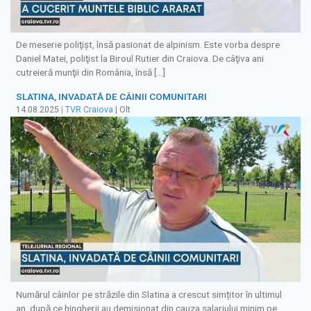
De meserie poliţişt, însă pasionat de alpinism. Este vorba despre
Daniel Matei, poliţist la Biroul Rutier din Craiova. De câţiva ani
cutreieră munţii din România, însă […]
SLATINA, INVADATĂ DE CÂINII COMUNITARI
14.08.2025
|
TVR Craiova
| Olt
Numărul câinlor pe străzile din Slatina a crescut simțitor în ultimul
an, după ce hingherii au demisionat din cauza salariului minim pe