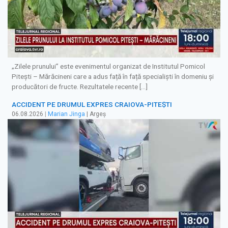
„Zilele prunului” este evenimentul organizat de Institutul Pomicol
Pitești – Mărăcineni care a adus față în față specialiști în domeniu și
producători de fructe. Rezultatele recente […]
ACCIDENT PE DRUMUL EXPRES CRAIOVA-PITEȘTI
06.08.2026
|
Marian Jinga
| Argeș