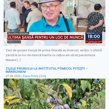
Zeci de gorjeni trecuți de prima tinerețe au încercat, astăzi, o ultimă
șansă la un loc de muncă înainte cu câțiva ani să se pensioneze.
Meserii […]
ZILELE PRUNULUI LA INSTITUTUL POMICOL PITEȘTI –
MĂRĂCINENI
07.08.2026
|
Dana Preda
| Dolj