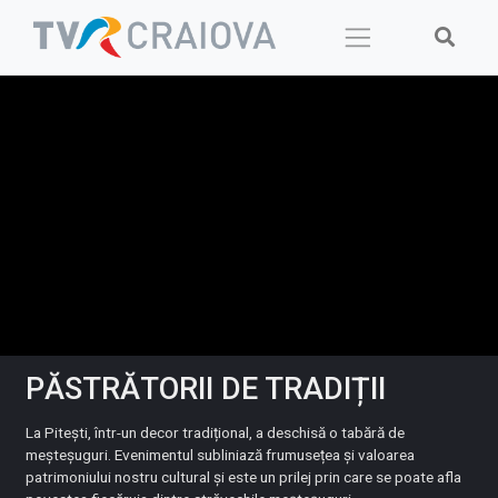
Skip
to
content
PĂSTRĂTORII DE TRADIȚII
La Pitești, într-un decor tradițional, a deschisă o tabără de
meșteșuguri. Evenimentul subliniază frumusețea și valoarea
patrimoniului nostru cultural și este un prilej prin care se poate afla