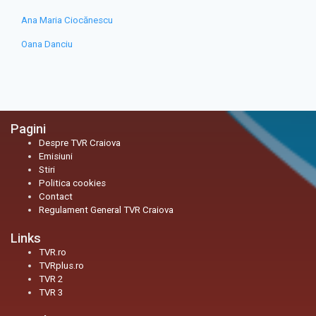
Ana Maria Ciocănescu
Oana Danciu
Pagini
Despre TVR Craiova
Emisiuni
Stiri
Politica cookies
Contact
Regulament General TVR Craiova
Links
TVR.ro
TVRplus.ro
TVR 2
TVR 3