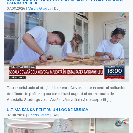
PATRIMONIULUI
07.08.2026
|
Mirela Giodea
| Dolj
Patrimoniul unic al stațiunii balneare Govora este în centrul acțiunilor
desfășurate pe întreg parcursul lunii august și coordonate de
Asociația Studiogovora. Astăzi vă invităm să descoperiți […]
ULTIMA ȘANSĂ PENTRU UN LOC DE MUNCĂ
07.08.2026
|
Costin Soare
| Gorj