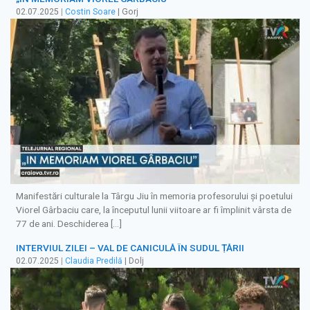
02.07.2025
|
Costin Soare
| Gorj
Manifestări culturale la Târgu Jiu în memoria profesorului și poetului
Viorel Gârbaciu care, la începutul lunii viitoare ar fi împlinit vârsta de
77 de ani. Deschiderea […]
INTERVIUL ZILEI – VAL DE CANICULĂ ÎN SUDUL ȚĂRII
02.07.2025
|
Claudia Predilă
| Dolj