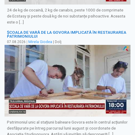
24 de kg de cocaină, 2 kg de canabis, peste 1000 de comprimate
de Ecstasy și peste două kg de noi substanțe psihoactive. Aceasta
este o […]
ȘCOALA DE VARĂ DE LA GOVORA IMPLICATĂ ÎN RESTAURAREA
PATRIMONIULUI
07.08.2026
|
Mirela Giodea
| Dolj
Patrimoniul unic al stațiunii balneare Govora este în centrul acțiunilor
desfășurate pe întreg parcursul lunii august și coordonate de
Asociația Studiogovora. Astăzi vă invităm să descoperiți […]