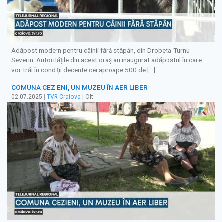
Adăpost modern pentru câinii fără stăpân, din Drobeta-Turnu-
Severin. Autoritățile din acest oraș au inaugurat adăpostul în care
vor trăi în condiții decente cei aproape 500 de […]
COMUNA CEZIENI, UN MUZEU ÎN AER LIBER
02.07.2025
|
TVR Craiova
| Olt