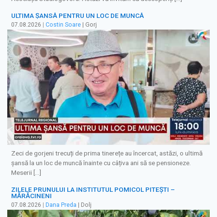
ULTIMA ȘANSĂ PENTRU UN LOC DE MUNCĂ
07.08.2026
|
Costin Soare
| Gorj
Zeci de gorjeni trecuți de prima tinerețe au încercat, astăzi, o ultimă
șansă la un loc de muncă înainte cu câțiva ani să se pensioneze.
Meserii […]
ZILELE PRUNULUI LA INSTITUTUL POMICOL PITEȘTI –
MĂRĂCINENI
07.08.2026
|
Dana Preda
| Dolj