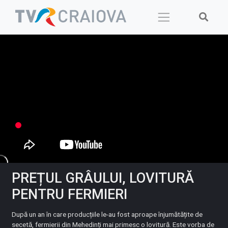
Skip
to
content
PREȚUL GRÂULUI, LOVITURĂ
PENTRU FERMIERI
După un an în care producțiile le-au fost aproape înjumătățite de
secetă, fermierii din Mehedinți mai primesc o lovitură. Este vorba de