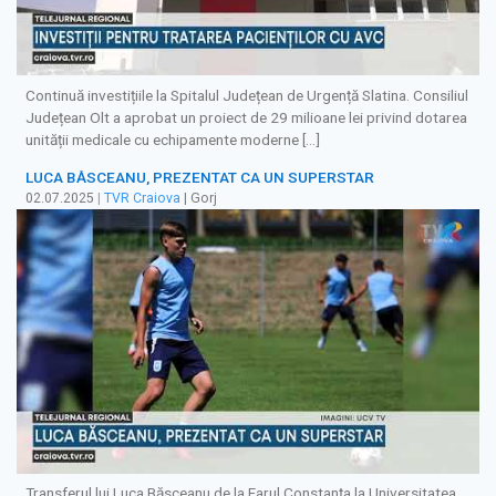
Continuă investițiile la Spitalul Județean de Urgență Slatina. Consiliul
Județean Olt a aprobat un proiect de 29 milioane lei privind dotarea
unității medicale cu echipamente moderne […]
LUCA BĂSCEANU, PREZENTAT CA UN SUPERSTAR
02.07.2025
|
TVR Craiova
| Gorj
Transferul lui Luca Băsceanu de la Farul Constanţa la Universitatea