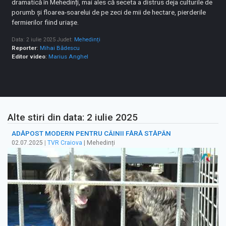
dramatică în Mehedinți, mai ales că seceta a distrus deja culturile de
porumb și floarea-soarelui de pe zeci de mii de hectare, pierderile
fermierilor fiind uriașe.
Data: 2 iulie 2025
Judet:
Mehedinți
Reporter
:
Mihai Bădescu
Editor video
:
Marius Anghel
Alte stiri din data: 2 iulie 2025
ADĂPOST MODERN PENTRU CÂINII FĂRĂ STĂPÂN
02.07.2025
|
TVR Craiova
| Mehedinți