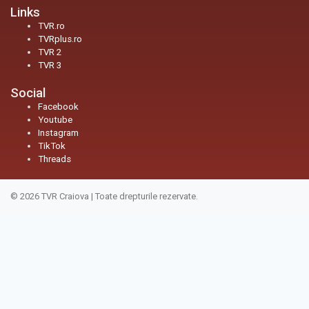
Links
TVR.ro
TVRplus.ro
TVR 2
TVR 3
Social
Facebook
Youtube
Instagram
TikTok
Threads
© 2026
TVR Craiova
|
Toate drepturile rezervate.