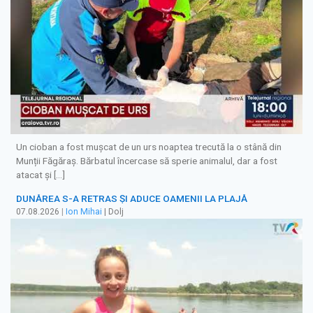
Un cioban a fost mușcat de un urs noaptea trecută la o stână din
Munții Făgăraș. Bărbatul încercase să sperie animalul, dar a fost
atacat și […]
DUNĂREA S-A RETRAS ŞI ADUCE OAMENII LA PLAJĂ
07.08.2026
|
Ion Mihai
| Dolj