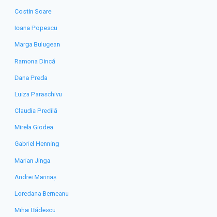
Costin Soare
Ioana Popescu
Marga Bulugean
Ramona Dincă
Dana Preda
Luiza Paraschivu
Claudia Predilă
Mirela Giodea
Gabriel Henning
Marian Jinga
Andrei Marinaș
Loredana Berneanu
Mihai Bădescu