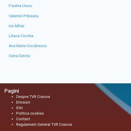
Paulina Urucu
Valentin Pribeanu
Ion Mihai
Liliana Ciochia
Ana Maria Ciocănescu
Oana Danciu
Pagini
Despre TVR Craiova
Emisiuni
Stiri
Politica cookies
Contact
Regulament General TVR Craiova