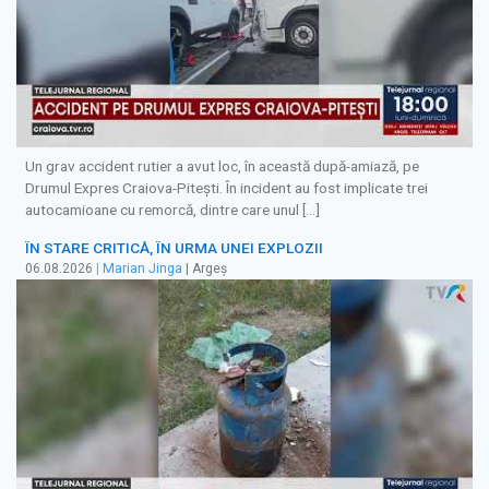
Un grav accident rutier a avut loc, în această după-amiază, pe
Drumul Expres Craiova-Pitești. În incident au fost implicate trei
autocamioane cu remorcă, dintre care unul […]
ÎN STARE CRITICĂ, ÎN URMA UNEI EXPLOZII
06.08.2026
|
Marian Jinga
| Argeș