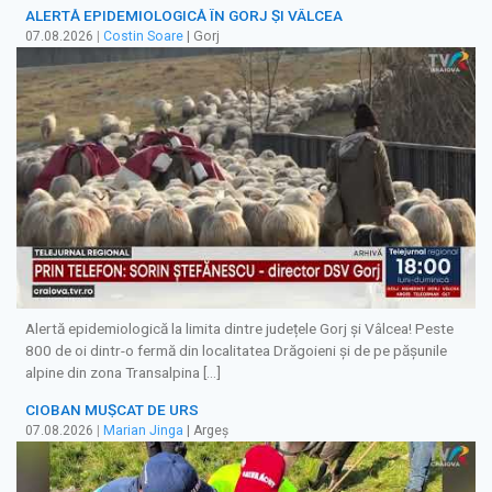
ALERTĂ EPIDEMIOLOGICĂ ÎN GORJ ȘI VÂLCEA
07.08.2026
|
Costin Soare
| Gorj
Alertă epidemiologică la limita dintre județele Gorj și Vâlcea! Peste
800 de oi dintr-o fermă din localitatea Drăgoieni și de pe pășunile
alpine din zona Transalpina […]
CIOBAN MUȘCAT DE URS
07.08.2026
|
Marian Jinga
| Argeș