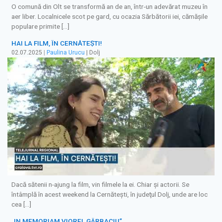
O comună din Olt se transformă an de an, într-un adevărat muzeu în
aer liber. Localnicele scot pe gard, cu ocazia Sărbătorii iei, cămășile
populare primite […]
HAI LA FILM, ÎN CERNĂTEŞTI!
02.07.2025
|
Paulina Urucu
| Dolj
Dacă sătenii n-ajung la film, vin filmele la ei. Chiar şi actorii. Se
întâmplă în acest weekend la Cernăteşti, în judeţul Dolj, unde are loc
cea […]
„IN MEMORIAM VIOREL GÂRBACIU”