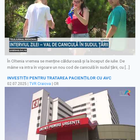
În Oltenia vremea se menține călduroasă și la început de iulie. De
mâine va intra în vigoare un nou cod de caniculă în sudul țării, cu […]
INVESTIȚII PENTRU TRATAREA PACIENȚILOR CU AVC
02.07.2025
|
TVR Craiova
| Olt