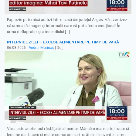
Explozie puternică astăzi într-o casă din județul Argeș. Vă avertizez
că urmează imagini și informații care vă pot afecta emoțional! În
urma deflagrației și a incendiului […]
INTERVIUL ZILEI – EXCESE ALIMENTARE PE TIMP DE VARĂ
06.08.2026
|
Andrei Marinaș
| Dolj
Vara este anotimpul răsfățului alimentar. Mâncăm mai multe fructe și
legume dar facem și multe compromisuri, grătare frecvente, carne