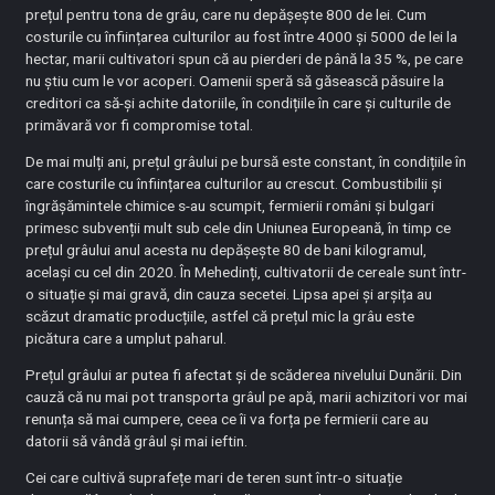
prețul pentru tona de grâu, care nu depășește 800 de lei. Cum
costurile cu înființarea culturilor au fost între 4000 și 5000 de lei la
hectar, marii cultivatori spun că au pierderi de până la 35 %, pe care
nu știu cum le vor acoperi. Oamenii speră să găsească păsuire la
creditori ca să-și achite datoriile, în condițiile în care și culturile de
primăvară vor fi compromise total.
De mai mulți ani, prețul grâului pe bursă este constant, în condițiile în
care costurile cu înființarea culturilor au crescut. Combustibilii și
îngrășămintele chimice s-au scumpit, fermierii români și bulgari
primesc subvenții mult sub cele din Uniunea Europeană, în timp ce
prețul grâului anul acesta nu depășește 80 de bani kilogramul,
același cu cel din 2020. În Mehedinți, cultivatorii de cereale sunt într-
o situație și mai gravă, din cauza secetei. Lipsa apei și arșița au
scăzut dramatic producțiile, astfel că prețul mic la grâu este
picătura care a umplut paharul.
Prețul grâului ar putea fi afectat și de scăderea nivelului Dunării. Din
cauză că nu mai pot transporta grâul pe apă, marii achizitori vor mai
renunța să mai cumpere, ceea ce îi va forța pe fermierii care au
datorii să vândă grâul și mai ieftin.
Cei care cultivă suprafețe mari de teren sunt într-o situație