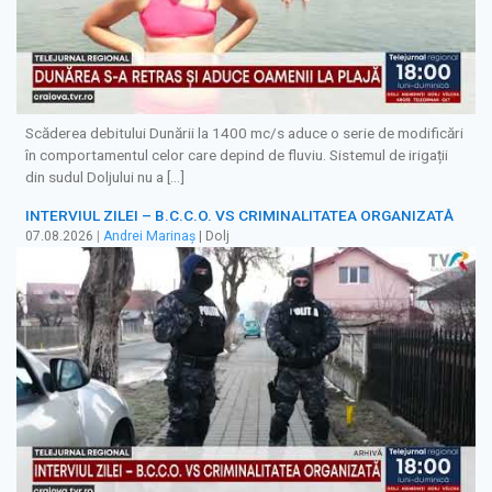
Scăderea debitului Dunării la 1400 mc/s aduce o serie de modificări
în comportamentul celor care depind de fluviu. Sistemul de irigații
din sudul Doljului nu a […]
INTERVIUL ZILEI – B.C.C.O. VS CRIMINALITATEA ORGANIZATĂ
07.08.2026
|
Andrei Marinaș
| Dolj