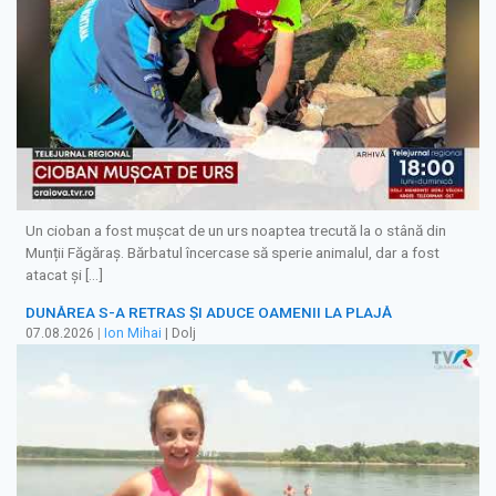
Un cioban a fost mușcat de un urs noaptea trecută la o stână din
Munții Făgăraș. Bărbatul încercase să sperie animalul, dar a fost
atacat și […]
DUNĂREA S-A RETRAS ŞI ADUCE OAMENII LA PLAJĂ
07.08.2026
|
Ion Mihai
| Dolj