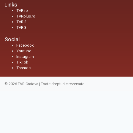
Links
TVR.ro
TVRplus.ro
TVR 2
TVR 3
Social
Facebook
Youtube
Instagram
TikTok
Threads
© 2026
TVR Craiova
|
Toate drepturile rezervate.