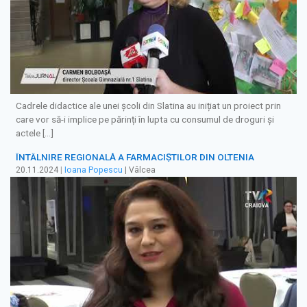
Cadrele didactice ale unei școli din Slatina au inițiat un proiect prin
care vor să-i implice pe părinți în lupta cu consumul de droguri și
actele […]
ÎNTÂLNIRE REGIONALĂ A FARMACIȘTILOR DIN OLTENIA
20.11.2024
|
Ioana Popescu
| Vâlcea