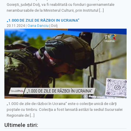
Goiești, județul Dolj, va fi reabilitată cu fonduri guvernamentale
nerambursabile de la Ministerul Culturii, prin Institutul […]
„1.000 DE ZILE DE RĂZBOI IN UCRAINA”
20.11.2024
|
Oana Danciu
| Dolj
„1.000 de zile de război în Ucraina” este o colecţie unică de cărți
poștale cu timbru. Colecţia a fost lansată astăzi la sediul Sucursalei
Regionale de […]
Ultimele stiri: