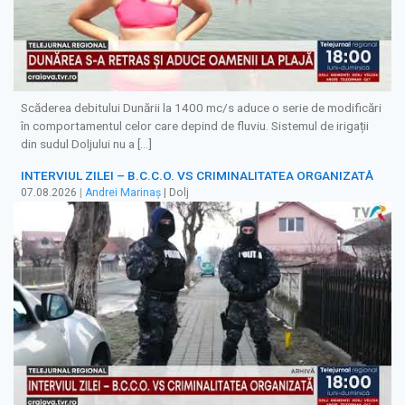
Scăderea debitului Dunării la 1400 mc/s aduce o serie de modificări
în comportamentul celor care depind de fluviu. Sistemul de irigații
din sudul Doljului nu a […]
INTERVIUL ZILEI – B.C.C.O. VS CRIMINALITATEA ORGANIZATĂ
07.08.2026
|
Andrei Marinaș
| Dolj