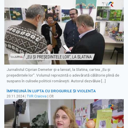
Jurnalistul Ciprian Demeter și-a lansat, la Slatina, cartea ,,Eu și
președintele lor”. Volumul reprezintă o adevărată călătorie plină de
suspans în culisele politicii românești. Autorul dezvăluie […]
ÎMPREUNĂ ÎN LUPTA CU DROGURILE ȘI VIOLENȚA
20.11.2024
|
TVR Craiova
| Olt