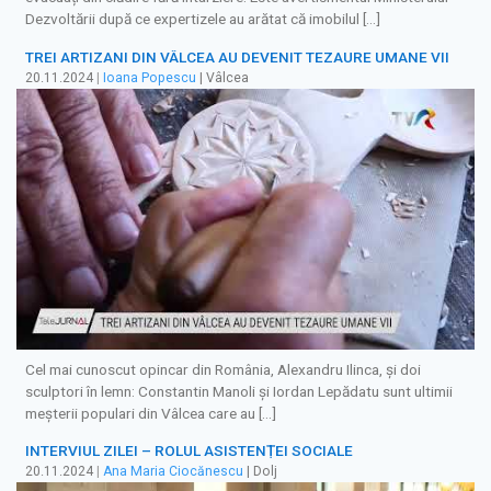
Dezvoltării după ce expertizele au arătat că imobilul […]
TREI ARTIZANI DIN VÂLCEA AU DEVENIT TEZAURE UMANE VII
20.11.2024
|
Ioana Popescu
| Vâlcea
Cel mai cunoscut opincar din România, Alexandru Ilinca, și doi
sculptori în lemn: Constantin Manoli și Iordan Lepădatu sunt ultimii
meșterii populari din Vâlcea care au […]
INTERVIUL ZILEI – ROLUL ASISTENȚEI SOCIALE
20.11.2024
|
Ana Maria Ciocănescu
| Dolj