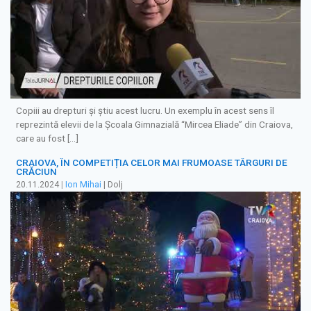
Copiii au drepturi şi ştiu acest lucru. Un exemplu în acest sens îl
reprezintă elevii de la Şcoala Gimnazială “Mircea Eliade” din Craiova,
care au fost […]
CRAIOVA, ÎN COMPETIȚIA CELOR MAI FRUMOASE TÂRGURI DE
CRĂCIUN
20.11.2024
|
Ion Mihai
| Dolj