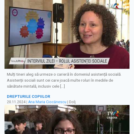
Mulți tineri aleg să urmeze o carieră în domeniul asistență socială.
Asistenții sociali sunt cei care joacă multe roluri în mediile de
sănătate mintală, inclusiv cele […]
DREPTURILE COPIILOR
20.11.2024
|
Ana Maria Ciocănescu
| Dolj