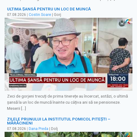
ULTIMA ȘANSĂ PENTRU UN LOC DE MUNCĂ
07.08.2026
|
Costin Soare
| Gorj
Zeci de gorjeni trecuți de prima tinerețe au încercat, astăzi, o ultimă
șansă la un loc de muncă înainte cu câțiva ani să se pensioneze.
Meserii […]
ZILELE PRUNULUI LA INSTITUTUL POMICOL PITEȘTI –
MĂRĂCINENI
07.08.2026
|
Dana Preda
| Dolj