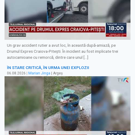
Un grav accident rutier a avut loc, în această după-amiază, pe
Drumul Expres Craiova-Pitești. În incident au fost implicate trei
autocamioane cu remorcă, dintre care unul […]
ÎN STARE CRITICĂ, ÎN URMA UNEI EXPLOZII
06.08.2026
|
Marian Jinga
| Argeș