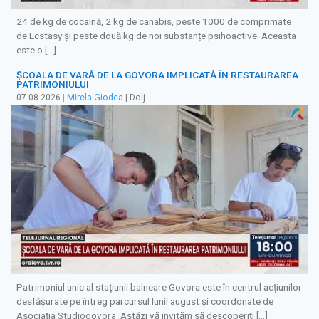
24 de kg de cocaină, 2 kg de canabis, peste 1000 de comprimate
de Ecstasy și peste două kg de noi substanțe psihoactive. Aceasta
este o […]
ȘCOALA DE VARĂ DE LA GOVORA IMPLICATĂ ÎN RESTAURAREA
PATRIMONIULUI
07.08.2026
|
Mirela Giodea
| Dolj
Patrimoniul unic al stațiunii balneare Govora este în centrul acțiunilor
desfășurate pe întreg parcursul lunii august și coordonate de
Asociația Studiogovora. Astăzi vă invităm să descoperiți […]