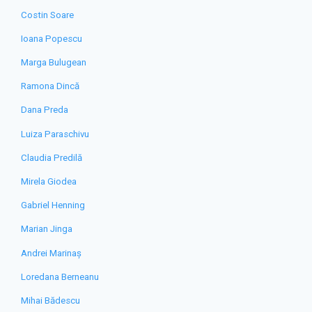
Costin Soare
Ioana Popescu
Marga Bulugean
Ramona Dincă
Dana Preda
Luiza Paraschivu
Claudia Predilă
Mirela Giodea
Gabriel Henning
Marian Jinga
Andrei Marinaș
Loredana Berneanu
Mihai Bădescu