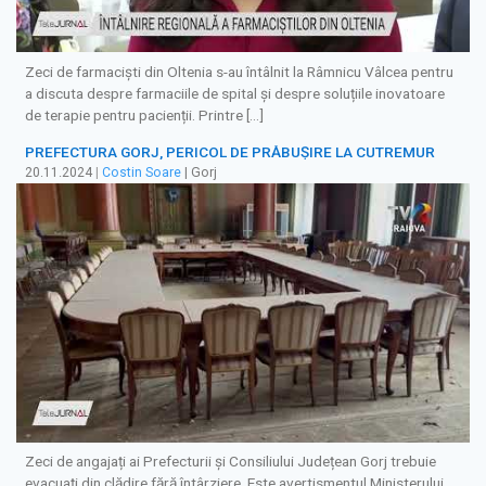
Zeci de farmaciști din Oltenia s-au întâlnit la Râmnicu Vâlcea pentru
a discuta despre farmaciile de spital și despre soluțiile inovatoare
de terapie pentru pacienții. Printre […]
PREFECTURA GORJ, PERICOL DE PRĂBUȘIRE LA CUTREMUR
20.11.2024
|
Costin Soare
| Gorj
Zeci de angajați ai Prefecturii și Consiliului Județean Gorj trebuie
evacuați din clădire fără întârziere. Este avertismentul Ministerului