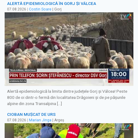
ALERTĂ EPIDEMIOLOGICĂ ÎN GORJ ȘI VÂLCEA
07.08.2026
|
Costin Soare
| Gorj
Alertă epidemiologică la limita dintre județele Gorj și Vâlcea! Peste
800 de oi dintr-o fermă din localitatea Drăgoieni și de pe pășunile
alpine din zona Transalpina […]
CIOBAN MUȘCAT DE URS
07.08.2026
|
Marian Jinga
| Argeș