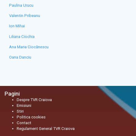
Paulina Urucu
Valentin Pribeanu
Ion Mihai
Liliana Ciochia
Ana Maria Ciocănescu
Oana Danciu
Pagini
Despre TVR Craiova
Emisiuni
Stiri
Politica cookies
Contact
Regulament General TVR Craiova