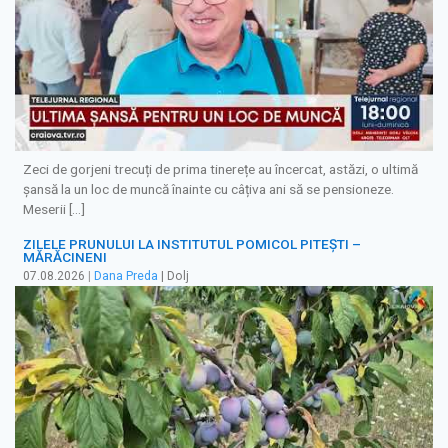
Zeci de gorjeni trecuți de prima tinerețe au încercat, astăzi, o ultimă
șansă la un loc de muncă înainte cu câțiva ani să se pensioneze.
Meserii […]
ZILELE PRUNULUI LA INSTITUTUL POMICOL PITEȘTI –
MĂRĂCINENI
07.08.2026
|
Dana Preda
| Dolj