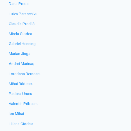
Dana Preda
Luiza Paraschivu
Claudia Predilă
Mirela Giodea
Gabriel Henning
Marian Jinga
Andrei Marinaș
Loredana Berneanu
Mihai Bădescu
Paulina Urucu
Valentin Pribeanu
Ion Mihai
Liliana Ciochia