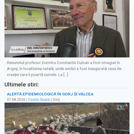
Renumitul profesor Dumitru Constantin Dulcan a fost omagiat în
Argeș, în localitatea natală, unde astăzi a fost inaugurată casa de
creaţie care îi poartă numele. La […]
Ultimele stiri:
ALERTĂ EPIDEMIOLOGICĂ ÎN GORJ ȘI VÂLCEA
07.08.2026
|
Costin Soare
| Gorj