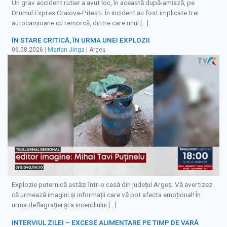
Un grav accident rutier a avut loc, în această după-amiază, pe
Drumul Expres Craiova-Pitești. În incident au fost implicate trei
autocamioane cu remorcă, dintre care unul […]
ÎN STARE CRITICĂ, ÎN URMA UNEI EXPLOZII
06.08.2026
|
Marian Jinga
| Argeș
Explozie puternică astăzi într-o casă din județul Argeș. Vă avertizez
că urmează imagini și informații care vă pot afecta emoțional! În
urma deflagrației și a incendiului […]
INTERVIUL ZILEI – EXCESE ALIMENTARE PE TIMP DE VARĂ