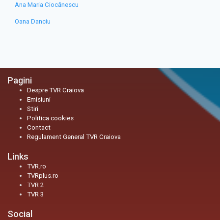
Ana Maria Ciocănescu
Oana Danciu
Pagini
Despre TVR Craiova
Emisiuni
Stiri
Politica cookies
Contact
Regulament General TVR Craiova
Links
TVR.ro
TVRplus.ro
TVR 2
TVR 3
Social