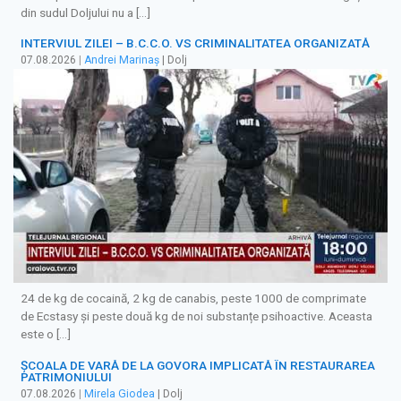
din sudul Doljului nu a […]
INTERVIUL ZILEI – B.C.C.O. VS CRIMINALITATEA ORGANIZATĂ
07.08.2026
|
Andrei Marinaș
| Dolj
24 de kg de cocaină, 2 kg de canabis, peste 1000 de comprimate
de Ecstasy și peste două kg de noi substanțe psihoactive. Aceasta
este o […]
ȘCOALA DE VARĂ DE LA GOVORA IMPLICATĂ ÎN RESTAURAREA
PATRIMONIULUI
07.08.2026
|
Mirela Giodea
| Dolj