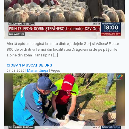
Alertă epidemiologică la limita dintre județele Gorj și Vâlcea! Peste
800 de oi dintr-o fermă din localitatea Drăgoieni și de pe pășunile
alpine din zona Transalpina […]
CIOBAN MUȘCAT DE URS
07.08.2026
|
Marian Jinga
| Argeș