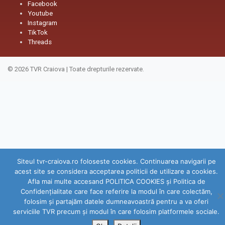
Facebook
Youtube
Instagram
TikTok
Threads
© 2026
TVR Craiova
|
Toate drepturile rezervate.
Siteul tvr-craiova.ro foloseste cookies. Continuarea navigarii pe
acest site se considera acceptarea politicii de utilizare a cookies.
Afla mai multe accesand POLITICA COOKIES și Politica de
Confidenţialitate care face referire la modul în care colectăm,
folosim şi partajăm datele dumneavoastră pentru a va oferi
serviciile TVR precum şi modul în care folosim platformele sociale.