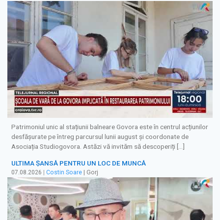
Patrimoniul unic al stațiunii balneare Govora este în centrul acțiunilor
desfășurate pe întreg parcursul lunii august și coordonate de
Asociația Studiogovora. Astăzi vă invităm să descoperiți […]
ULTIMA ȘANSĂ PENTRU UN LOC DE MUNCĂ
07.08.2026
|
Costin Soare
| Gorj