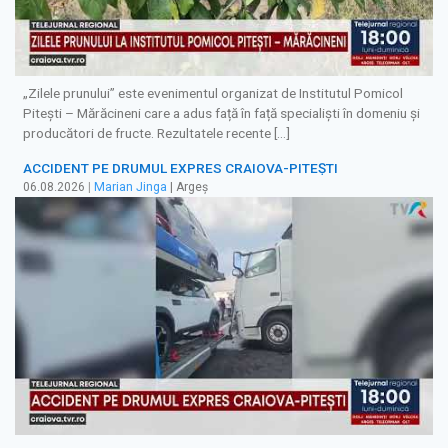
„Zilele prunului” este evenimentul organizat de Institutul Pomicol
Pitești – Mărăcineni care a adus față în față specialiști în domeniu și
producători de fructe. Rezultatele recente […]
ACCIDENT PE DRUMUL EXPRES CRAIOVA-PITEȘTI
06.08.2026
|
Marian Jinga
| Argeș