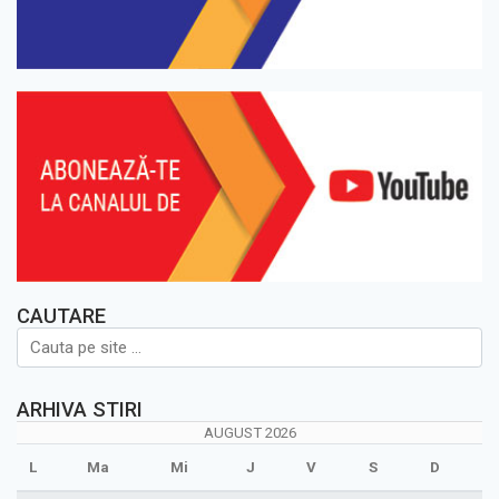
CAUTARE
ARHIVA STIRI
AUGUST 2026
L
Ma
Mi
J
V
S
D