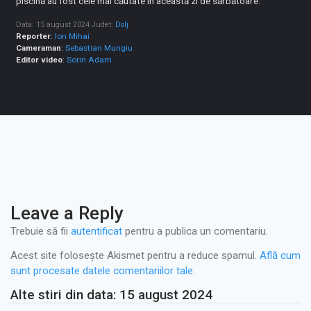
piscină au fost cele mai căutate în această zi de sărbătoare.
Data: 15 august 2024
Judet:
Dolj
Reporter
:
Ion Mihai
Cameraman
:
Sebastian Mungiu
Editor video
:
Sorin Adam
Leave a Reply
Trebuie să fii
autentificat
pentru a publica un comentariu.
Acest site folosește Akismet pentru a reduce spamul.
Află cum
sunt procesate datele comentariilor tale
.
Alte stiri din data: 15 august 2024