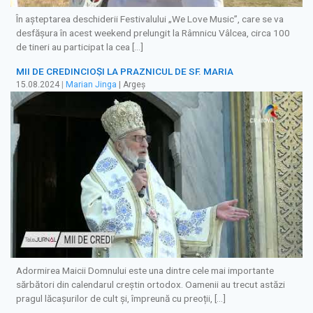
În așteptarea deschiderii Festivalului „We Love Music”, care se va
desfășura în acest weekend prelungit la Râmnicu Vâlcea, circa 100
de tineri au participat la cea […]
MII DE CREDINCIOŞI LA PRAZNICUL DE SF. MARIA
15.08.2024
|
Marian Jinga
| Argeș
Adormirea Maicii Domnului este una dintre cele mai importante
sărbători din calendarul creștin ortodox. Oamenii au trecut astăzi
pragul lăcașurilor de cult și, împreună cu preoții, […]