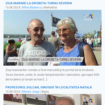
ZIUA MARINEI LA DROBETA-TURNU SEVERIN
15.08.2024
|
Mihai Bădescu
| Mehedinți
Ziua marinarilor români a fost marcată și în portul de la Drobeta-
Turnu Severin, unde, în ciuda temperaturilor caniculare, aproape 500
de localnici şi turiști au luat […]
PROFESORUL DULCAN, OMOGIAT ÎN LOCALITATEA NATALĂ
15.08.2024
|
Marian Jinga
| Argeș