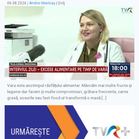
06.08.2026
|
Andrei Marinaș
| Dolj
Vara este anotimpul răsfățului alimentar. Mâncăm mai multe fructe și
legume dar facem și multe compromisuri, grătare frecvente, carne
grasă, sosurile sau fast-food-ul transformă o masă […]