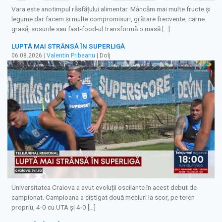
Vara este anotimpul răsfățului alimentar. Mâncăm mai multe fructe și
legume dar facem și multe compromisuri, grătare frecvente, carne
grasă, sosurile sau fast-food-ul transformă o masă […]
LUPTĂ MAI STRÂNSĂ ÎN SUPERLIGĂ
06.08.2026
|
Valentin Pribeanu
| Dolj
Universitatea Craiova a avut evoluții oscilante în acest debut de
campionat. Campioana a cîștigat două meciuri la scor, pe teren
propriu, 4-0 cu UTA și 4-0 […]