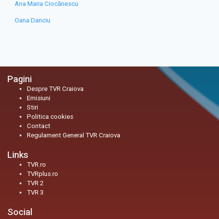
Ana Maria Ciocănescu
Oana Danciu
Pagini
Despre TVR Craiova
Emisiuni
Stiri
Politica cookies
Contact
Regulament General TVR Craiova
Links
TVR.ro
TVRplus.ro
TVR 2
TVR 3
Social