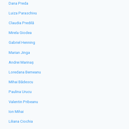
Dana Preda
Luiza Paraschivu
Claudia Predilă
Mirela Giodea
Gabriel Henning
Marian Jinga
Andrei Marinaș
Loredana Berneanu
Mihai Bădescu
Paulina Urucu
Valentin Pribeanu
Ion Mihai
Liliana Ciochia