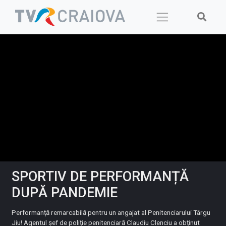
Skip
to
content
SPORTIV DE PERFORMANȚĂ
DUPĂ PANDEMIE
Performanță remarcabilă pentru un angajat al Penitenciarului Târgu
Jiu! Agentul șef de poliție penitenciară Claudiu Clenciu a obținut