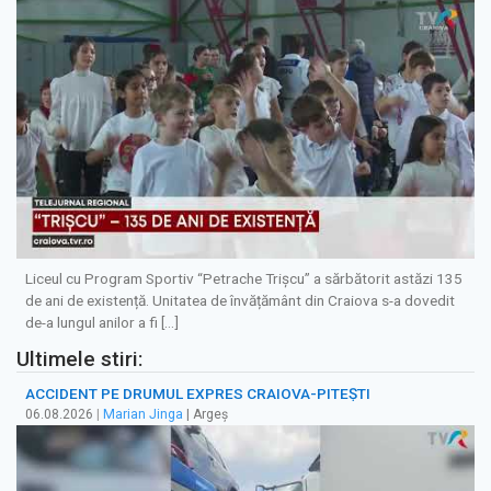
Liceul cu Program Sportiv “Petrache Trișcu” a sărbătorit astăzi 135
de ani de existență. Unitatea de învățământ din Craiova s-a dovedit
de-a lungul anilor a fi […]
Ultimele stiri:
ACCIDENT PE DRUMUL EXPRES CRAIOVA-PITEȘTI
06.08.2026
|
Marian Jinga
| Argeș