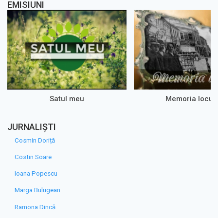
EMISIUNI
Satul meu
Memoria loculu
JURNALIȘTI
Cosmin Doriță
Costin Soare
Ioana Popescu
Marga Bulugean
Ramona Dincă