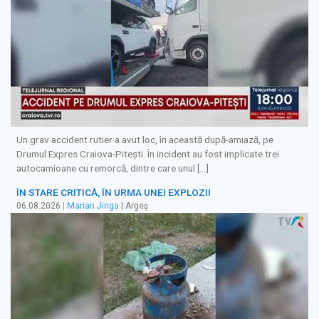
Un grav accident rutier a avut loc, în această după-amiază, pe
Drumul Expres Craiova-Pitești. În incident au fost implicate trei
autocamioane cu remorcă, dintre care unul […]
ÎN STARE CRITICĂ, ÎN URMA UNEI EXPLOZII
06.08.2026
|
Marian Jinga
| Argeș