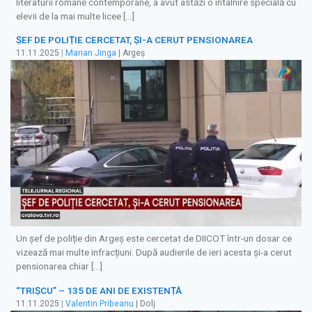
literaturii române contemporane, a avut astăzi o întâlnire specială cu
elevii de la mai multe licee […]
ȘEF DE POLIȚIE CERCETAT, ȘI-A CERUT PENSIONAREA
11.11.2025
|
Marian Jinga
| Argeș
Un șef de poliție din Argeș este cercetat de DIICOT într-un dosar ce
vizează mai multe infracțiuni. După audierile de ieri acesta și-a cerut
pensionarea chiar […]
“TRIȘCU” – 135 DE ANI DE EXISTENȚĂ
11.11.2025
|
Valentin Pribeanu
| Dolj