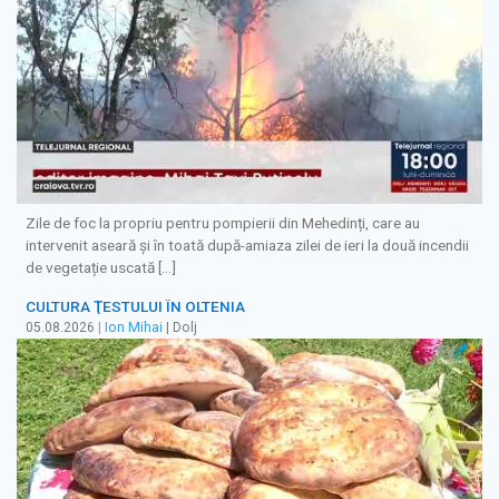
Zile de foc la propriu pentru pompierii din Mehedinți, care au
intervenit aseară și în toată după-amiaza zilei de ieri la două incendii
de vegetație uscată […]
CULTURA ŢESTULUI ÎN OLTENIA
05.08.2026
|
Ion Mihai
| Dolj