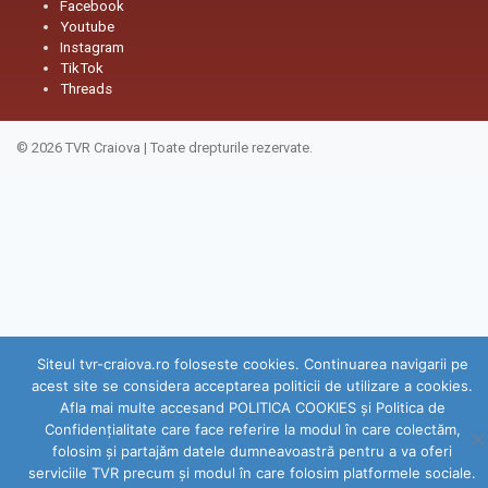
Facebook
Youtube
Instagram
TikTok
Threads
© 2026
TVR Craiova
|
Toate drepturile rezervate.
Siteul tvr-craiova.ro foloseste cookies. Continuarea navigarii pe
acest site se considera acceptarea politicii de utilizare a cookies.
Afla mai multe accesand POLITICA COOKIES și Politica de
Confidenţialitate care face referire la modul în care colectăm,
folosim şi partajăm datele dumneavoastră pentru a va oferi
serviciile TVR precum şi modul în care folosim platformele sociale.