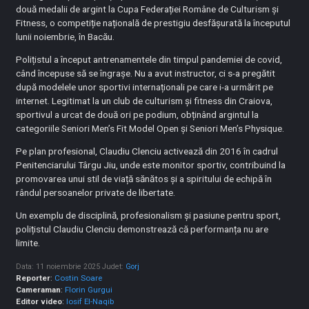
două medalii de argint la Cupa Federației Române de Culturism și
Fitness, o competiție națională de prestigiu desfășurată la începutul
lunii noiembrie, în Bacău.
Polițistul a început antrenamentele din timpul pandemiei de covid,
când începuse să se îngrașe. Nu a avut instructor, ci s-a pregătit
după modelele unor sportivi internaționali pe care i-a urmărit pe
internet. Legitimat la un club de culturism și fitness din Craiova,
sportivul a urcat de două ori pe podium, obținând argintul la
categoriile Seniori Men’s Fit Model Open și Seniori Men’s Physique.
Pe plan profesional, Claudiu Clenciu activează din 2016 în cadrul
Penitenciarului Târgu Jiu, unde este monitor sportiv, contribuind la
promovarea unui stil de viață sănătos și a spiritului de echipă în
rândul persoanelor private de libertate.
Un exemplu de disciplină, profesionalism și pasiune pentru sport,
polițistul Claudiu Clenciu demonstrează că performanța nu are
limite.
Data: 11 noiembrie 2025
Judet:
Gorj
Reporter
:
Costin Soare
Cameraman
:
Florin Gurgui
Editor video
:
Iosif El-Naqib