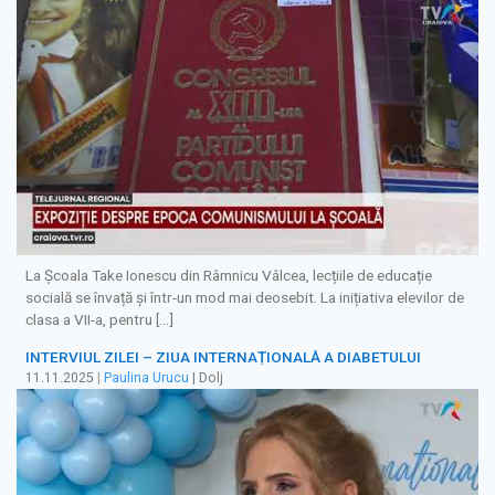
La Școala Take Ionescu din Râmnicu Vâlcea, lecțiile de educație
socială se învață și într-un mod mai deosebit. La inițiativa elevilor de
clasa a VII-a, pentru […]
INTERVIUL ZILEI – ZIUA INTERNAȚIONALĂ A DIABETULUI
11.11.2025
|
Paulina Urucu
| Dolj