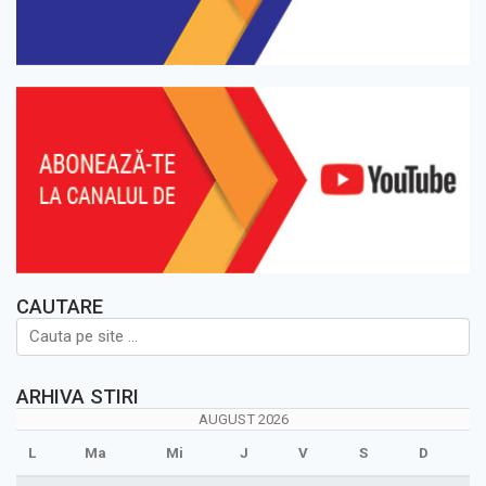
CAUTARE
ARHIVA STIRI
AUGUST 2026
L
Ma
Mi
J
V
S
D