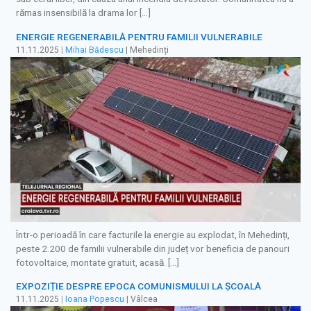
rămas insensibilă la drama lor […]
ENERGIE REGENERABILĂ PENTRU FAMILII VULNERABILE
11.11.2025
|
Mihai Bădescu
| Mehedinți
Într-o perioadă în care facturile la energie au explodat, în Mehedinți,
peste 2.200 de familii vulnerabile din județ vor beneficia de panouri
fotovoltaice, montate gratuit, acasă. […]
EXPOZIȚIE DESPRE EPOCA COMUNISMULUI LA ȘCOALĂ
11.11.2025
|
Ioana Popescu
| Vâlcea