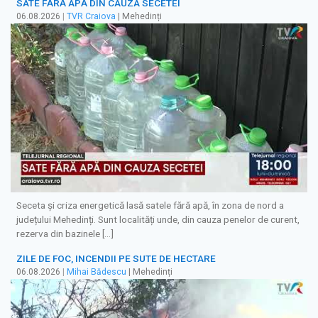
SATE FĂRĂ APĂ DIN CAUZA SECETEI
06.08.2026
|
TVR Craiova
| Mehedinți
Seceta și criza energetică lasă satele fără apă, în zona de nord a
județului Mehedinți. Sunt localități unde, din cauza penelor de curent,
rezerva din bazinele […]
ZILE DE FOC, INCENDII PE SUTE DE HECTARE
06.08.2026
|
Mihai Bădescu
| Mehedinți