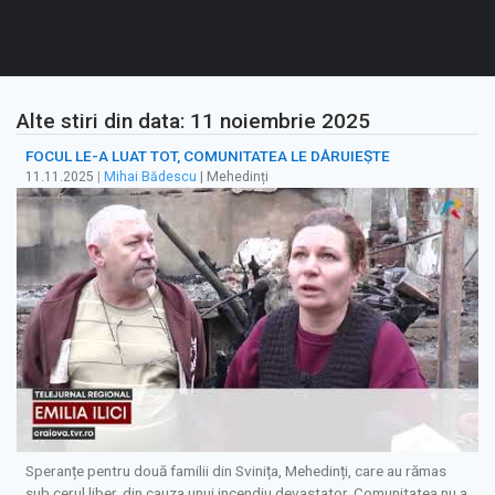
Alte stiri din data: 11 noiembrie 2025
FOCUL LE-A LUAT TOT, COMUNITATEA LE DĂRUIEȘTE
11.11.2025
|
Mihai Bădescu
| Mehedinți
Speranțe pentru două familii din Svinița, Mehedinți, care au rămas
sub cerul liber, din cauza unui incendiu devastator. Comunitatea nu a