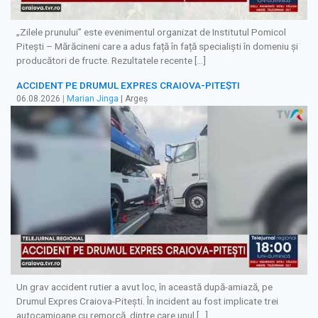
„Zilele prunului” este evenimentul organizat de Institutul Pomicol
Pitești – Mărăcineni care a adus față în față specialiști în domeniu și
producători de fructe. Rezultatele recente […]
ACCIDENT PE DRUMUL EXPRES CRAIOVA-PITEȘTI
06.08.2026
|
Marian Jinga
| Argeș
Un grav accident rutier a avut loc, în această după-amiază, pe
Drumul Expres Craiova-Pitești. În incident au fost implicate trei
autocamioane cu remorcă, dintre care unul […]