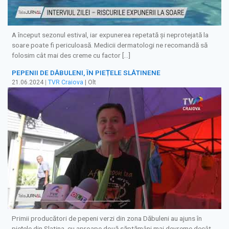
A început sezonul estival, iar expunerea repetată și neprotejată la
soare poate fi periculoasă. Medicii dermatologi ne recomandă să
folosim cât mai des creme cu factor […]
PEPENII DE DĂBULENI, ÎN PIEȚELE SLĂTINENE
21.06.2024
|
TVR Craiova
| Olt
Primii producători de pepeni verzi din zona Dăbuleni au ajuns în
piețele din Slatina, cu aproape două săptămâni mai devreme decât