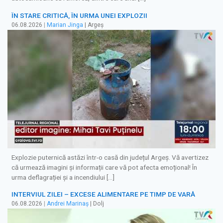
ÎN STARE CRITICĂ, ÎN URMA UNEI EXPLOZII
06.08.2026
|
Marian Jinga
| Argeș
Explozie puternică astăzi într-o casă din județul Argeș. Vă avertizez
că urmează imagini și informații care vă pot afecta emoțional! În
urma deflagrației și a incendiului […]
INTERVIUL ZILEI – EXCESE ALIMENTARE PE TIMP DE VARĂ
06.08.2026
|
Andrei Marinaș
| Dolj