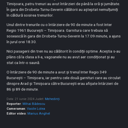
Timișoara, patru trenuri au avut întârzieri de până la oră și jumătate.
În gara din Drobeta-Turnu-Severin călătorii au așteptat nemulțumiți
în căldură sosirea trenurilor.
Unul dintre trenurile cu o întârziere de 90 de minute a fost Inter
Regio 1961 București – Timișoara. Garnitura care trebuia să
sosească în gara din Drobeta-Turnu-Severin la 17.09 minute, a ajuns
în jurul orei 18.30.
Nici pasagerii din tren nu au călătorit în condiții optime. Aceștia s-au
plâns că la clasa a II-a, vagoanele nu au avut aer condiționat și au
stat ca într-o saună.
O întârziere de 90 de minute a avut și trenul Inter Regio 349
București – Timișoara, iar pentru cele două garnituri care au circulat
dinspre Arad și Timișoara către București erau afișate întârzieri de
86 și 89 de minute.
Data: 21 iunie 2024
Judet:
Mehedinți
Reporter
:
Mihai Bădescu
Cameraman
:
Vasile Lolea
Editor video
:
Marius Anghel