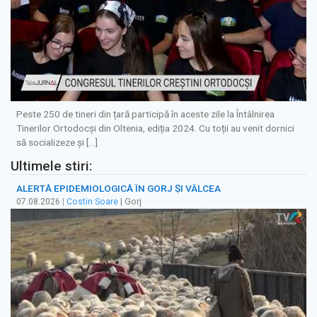
Peste 250 de tineri din țară participă în aceste zile la Întâlnirea
Tinerilor Ortodocși din Oltenia, ediția 2024. Cu toții au venit dornici
să socializeze și […]
Ultimele stiri:
ALERTĂ EPIDEMIOLOGICĂ ÎN GORJ ȘI VÂLCEA
07.08.2026
|
Costin Soare
| Gorj