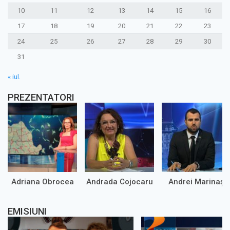
10
11
12
13
14
15
16
17
18
19
20
21
22
23
24
25
26
27
28
29
30
31
« iul.
PREZENTATORI
Adriana Obrocea
Andrada Cojocaru
Andrei Marinaș
EMISIUNI