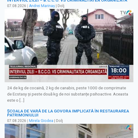
INTERVIUL ZILEI – B.C.C.O. VS CRIMINALITATEA ORGANIZATĂ
07.08.2026
|
Andrei Marinaș
| Dolj
24 de kg de cocaină, 2 kg de canabis, peste 1000 de comprimate
de Ecstasy și peste două kg de noi substanțe psihoactive. Aceasta
este o […]
ȘCOALA DE VARĂ DE LA GOVORA IMPLICATĂ ÎN RESTAURAREA
PATRIMONIULUI
07.08.2026
|
Mirela Giodea
| Dolj