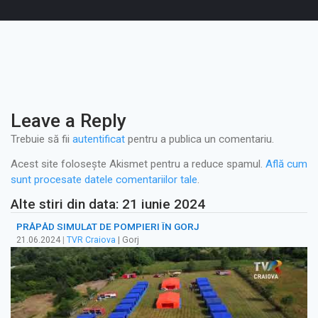
Leave a Reply
Trebuie să fii
autentificat
pentru a publica un comentariu.
Acest site folosește Akismet pentru a reduce spamul.
Află cum
sunt procesate datele comentariilor tale
.
Alte stiri din data: 21 iunie 2024
PRĂPĂD SIMULAT DE POMPIERI ÎN GORJ
21.06.2024
|
TVR Craiova
| Gorj