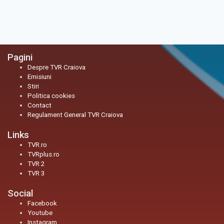
Pagini
Despre TVR Craiova
Emisiuni
Stiri
Politica cookies
Contact
Regulament General TVR Craiova
Links
TVR.ro
TVRplus.ro
TVR 2
TVR 3
Social
Facebook
Youtube
Instagram