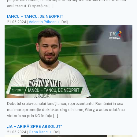
anul trecut. Ei speră ca […]
IANCU – TANCU, DE NEOPRIT
21.06.2024
|
Valentin Pribeanu
| Dolj
Debutul craioveanului Ionuţ Iancu, reprezentantul României în cea
mai mare promoţie de kickboxing din lume, Glory, a adus odată cu
victoria sa prin KO în fața […]
„IA – ARIPĂ SPRE ABSOLUT”
21.06.2024
|
Oana Danciu
| Dolj