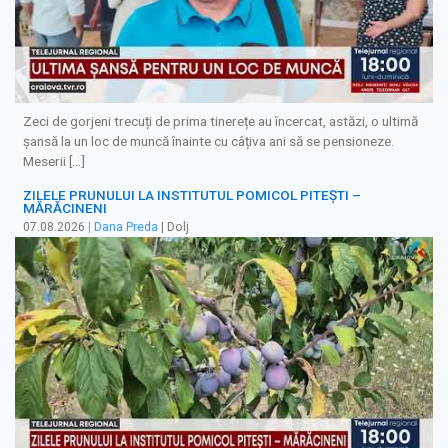
Zeci de gorjeni trecuți de prima tinerețe au încercat, astăzi, o ultimă
șansă la un loc de muncă înainte cu câțiva ani să se pensioneze.
Meserii […]
ZILELE PRUNULUI LA INSTITUTUL POMICOL PITEȘTI –
MĂRĂCINENI
07.08.2026
|
Dana Preda
| Dolj