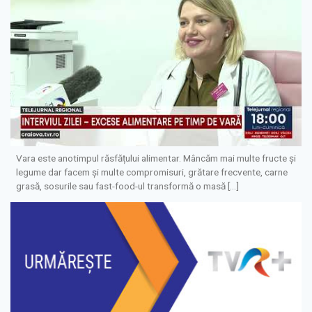
Vara este anotimpul răsfățului alimentar. Mâncăm mai multe fructe și
legume dar facem și multe compromisuri, grătare frecvente, carne
grasă, sosurile sau fast-food-ul transformă o masă […]