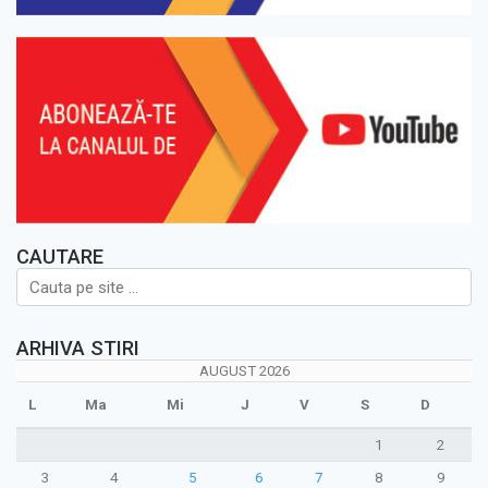
CAUTARE
ARHIVA STIRI
AUGUST 2026
L
Ma
Mi
J
V
S
D
1
2
3
4
5
6
7
8
9