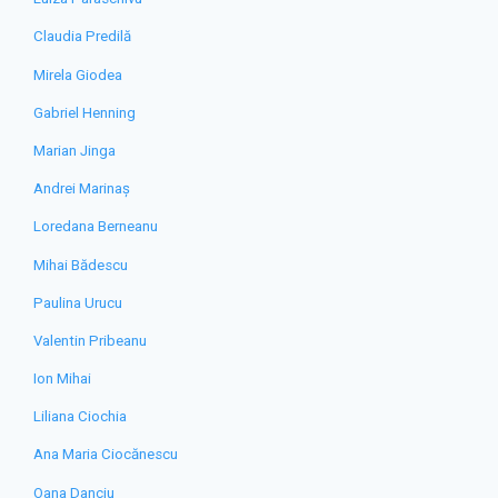
Claudia Predilă
Mirela Giodea
Gabriel Henning
Marian Jinga
Andrei Marinaș
Loredana Berneanu
Mihai Bădescu
Paulina Urucu
Valentin Pribeanu
Ion Mihai
Liliana Ciochia
Ana Maria Ciocănescu
Oana Danciu