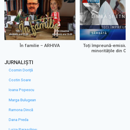
În familie – ARHIVA
Toți împreună-emisiun
minoritățile din Olt
JURNALIȘTI
Cosmin Doriță
Costin Soare
Ioana Popescu
Marga Bulugean
Ramona Dincă
Dana Preda
Luiza Paraschivu