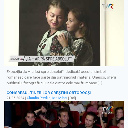
Expoziția „Ia – aripă spre absolut”, dedicată acestui simbol
românesc care face parte din patrimoniul imaterial Unesco, oferă
publicului fotografii cu unele dintre cele mai frumoase […]
CONGRESUL TINERILOR CREȘTINI ORTODOCȘI
21.06.2024
|
Claudia Predilă
,
Ion Mihai
| Dolj