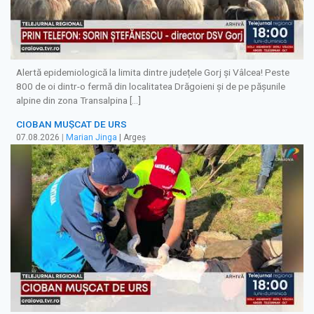
Alertă epidemiologică la limita dintre județele Gorj și Vâlcea! Peste
800 de oi dintr-o fermă din localitatea Drăgoieni și de pe pășunile
alpine din zona Transalpina […]
CIOBAN MUȘCAT DE URS
07.08.2026
|
Marian Jinga
| Argeș