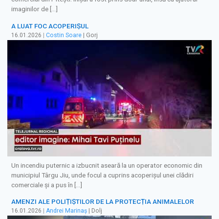
imaginilor de […]
A LUAT FOC ACOPERIȘUL
16.01.2026
|
Costin Soare
| Gorj
Un incendiu puternic a izbucnit aseară la un operator economic din
municipiul Târgu Jiu, unde focul a cuprins acoperișul unei clădiri
comerciale şi a pus în […]
AMENZI ALE POLIȚIȘTILOR DE LA PROTECȚIA ANIMALELOR
16.01.2026
|
Andrei Marinaș
| Dolj