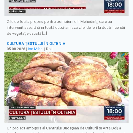
Zile de foc la propriu pentru pompierii din Mehedinți, care au
intervenit aseară și în toată după-amiaza zilei de ieri la două incendii
de vegetație uscată […]
CULTURA ŢESTULUI ÎN OLTENIA
05.08.2026
|
Ion Mihai
| Dolj
Un proiect ambiţios al Centrului Judeţean de Cultură şi Artă Dolj a