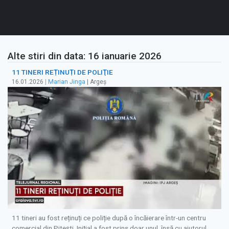
Alte stiri din data: 16 ianuarie 2026
11 TINERI REȚINUȚI DE POLIŢIE
16.01.2026
|
Marian Jinga
| Argeș
11 tineri au fost reținuți ce poliție după o încăierare într-un centru
comercial din Pitești. Inițial a fost prins doar unul, însă cu ajutorul