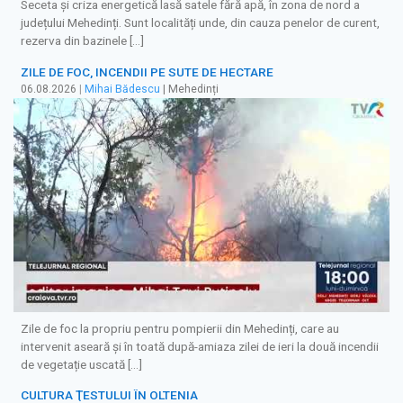
Seceta și criza energetică lasă satele fără apă, în zona de nord a
județului Mehedinți. Sunt localități unde, din cauza penelor de curent,
rezerva din bazinele […]
ZILE DE FOC, INCENDII PE SUTE DE HECTARE
06.08.2026
|
Mihai Bădescu
| Mehedinți
Zile de foc la propriu pentru pompierii din Mehedinți, care au
intervenit aseară și în toată după-amiaza zilei de ieri la două incendii
de vegetație uscată […]
CULTURA ŢESTULUI ÎN OLTENIA