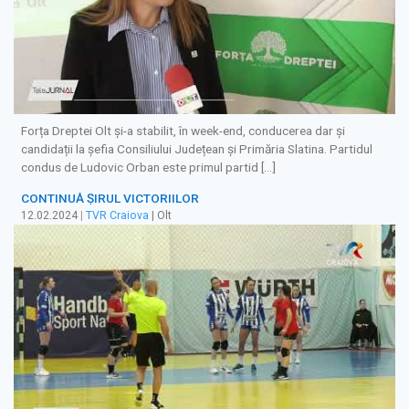
Forța Dreptei Olt și-a stabilit, în week-end, conducerea dar și
candidații la șefia Consiliului Județean și Primăria Slatina. Partidul
condus de Ludovic Orban este primul partid […]
CONTINUĂ ȘIRUL VICTORIILOR
12.02.2024
|
TVR Craiova
| Olt