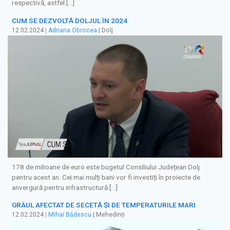
respectivă, astfel […]
CUM SE DEZVOLTĂ DOLJUL ÎN 2024
12.02.2024
|
Adriana Obrocea
| Dolj
178 de milioane de euro este bugetul Consiliului Județean Dolj
pentru acest an. Cei mai mulți bani vor fi investiți în proiecte de
anvergură pentru infrastructură […]
GRÂUL AFECTAT DE SECETĂ ȘI DE TEMPERATURILE MARI
12.02.2024
|
Mihai Bădescu
| Mehedinți