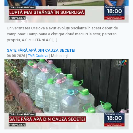
Universitatea Craiova a avut evoluții oscilante în acest debut de
campionat. Campioana a cîștigat două meciuri la scor, pe teren
propriu, 4-0 cu UTA și 4-0 […]
SATE FĂRĂ APĂ DIN CAUZA SECETEI
06.08.2026
|
TVR Craiova
| Mehedinți