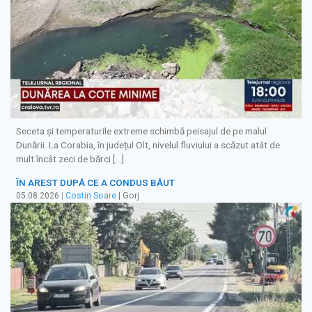
Seceta și temperaturile extreme schimbă peisajul de pe malul
Dunării. La Corabia, în județul Olt, nivelul fluviului a scăzut atât de
mult încât zeci de bărci […]
ÎN AREST DUPĂ CE A CONDUS BĂUT
05.08.2026
|
Costin Soare
| Gorj