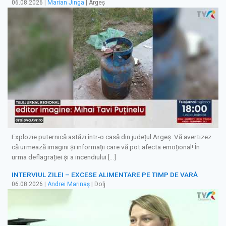
06.08.2026
|
Marian Jinga
| Argeș
Explozie puternică astăzi într-o casă din județul Argeș. Vă avertizez
că urmează imagini și informații care vă pot afecta emoțional! În
urma deflagrației și a incendiului […]
INTERVIUL ZILEI – EXCESE ALIMENTARE PE TIMP DE VARĂ
06.08.2026
|
Andrei Marinaș
| Dolj