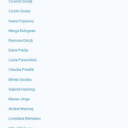
Cosmin Doriță
Costin Soare
Ioana Popescu
Marga Bulugean
Ramona Dincă
Dana Preda
Luiza Paraschivu
Claudia Predilă
Mirela Giodea
Gabriel Henning
Marian Jinga
Andrei Marinaș
Loredana Berneanu