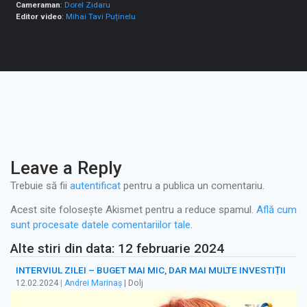
Cameraman
:
Dorel Zidaru
Editor video
:
Mihai Tavi Puținelu
Leave a Reply
Trebuie să fii
autentificat
pentru a publica un comentariu.
Acest site folosește Akismet pentru a reduce spamul.
Află cum
sunt procesate datele comentariilor tale
.
Alte stiri din data: 12 februarie 2024
INTERVIUL ZILEI – BUGET MAI MIC, DAR MAI MULTE INVESTIȚII
12.02.2024
|
Andrei Marinaș
| Dolj