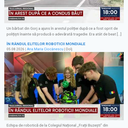
Un bărbat din Gorj a ajuns în arestul poliției după ce a fost oprit de
polițiști înainte să producă o adevărată tragedie. Era atât de beat […]
ÎN RÂNDUL ELITELOR ROBOTICII MONDIALE
05.08.2026
|
Ana Maria Ciocănescu
| Dolj
Echipa de robotică de la Colegiul Național ,,Frații Buzești” din