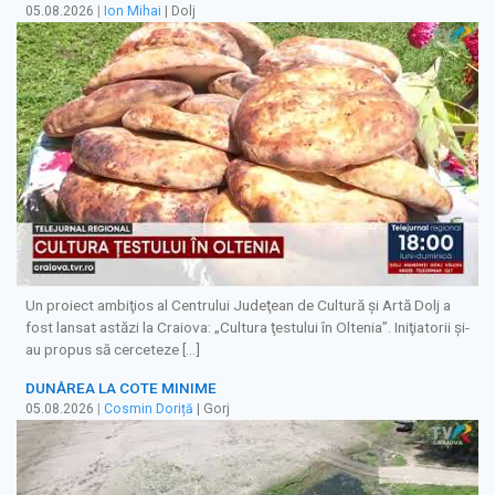
05.08.2026
|
Ion Mihai
| Dolj
Un proiect ambiţios al Centrului Judeţean de Cultură şi Artă Dolj a
fost lansat astăzi la Craiova: „Cultura ţestului în Oltenia”. Iniţiatorii şi-
au propus să cerceteze […]
DUNĂREA LA COTE MINIME
05.08.2026
|
Cosmin Doriță
| Gorj