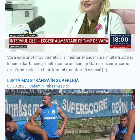
Vara este anotimpul răsfățului alimentar. Mâncăm mai multe fructe și
legume dar facem și multe compromisuri, grătare frecvente, carne
grasă, sosurile sau fast-food-ul transformă o masă […]
LUPTĂ MAI STRÂNSĂ ÎN SUPERLIGĂ
06.08.2026
|
Valentin Pribeanu
| Dolj