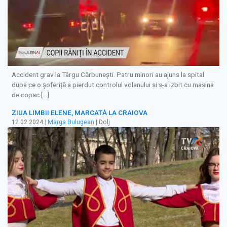
Accident grav la Târgu Cărbunești. Patru minori au ajuns la spital
dupa ce o șoferiță a pierdut controlul volanului si s-a izbit cu masina
de copac […]
ZIUA LIMBII ELENE, MARCATĂ LA CRAIOVA
12.02.2024
|
Marga Bulugean
| Dolj