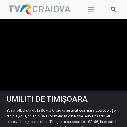
Skip
to
content
UMILIȚI DE TIMIȘOARA
Baschetbaliștii de la SCMU Craiova au avut cea mai slabă evoluție
din play-out, chiar în Sala Polivalentă din Bănie. Alb-albaștrii au
pierdut în fața echipei din Timișoara cu scorul de 83-66, la capătul