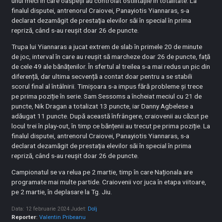
unui meci în care oaspeții au controlat ostilitățile în totalitate. La
finalul disputei, antrenorul Craiovei, Panayiotis Yiannaras, s-a
declarat dezamăgit de prestaţia elevilor săi în special în prima
repriză, când s-au reuşit doar 26 de puncte.
Trupa lui Yiannaras a jucat extrem de slab în primele 20 de minute
de joc, interval în care au reușit să marcheze doar 26 de puncte, față
de cele 49 ale bănățenilor. În sfertul al treilea s-a mai redus un pic din
diferență, dar ultima secvență a contat doar pentru a se stabili
scorul final al întâlnirii. Timișoara s-a impus fără probleme și trece
pe prima poziție în serie. Sam Sessoms a încheiat meciul cu 21 de
puncte, Nik Dragan a totalizat 13 puncte, iar Danny Agbelese a
adăugat 11 puncte. După această înfrângere, craiovenii au căzut pe
locul trei în play-out, în timp ce bănțenii au trecut pe prima poziție. La
finalul disputei, antrenorul Craiovei, Panayiotis Yiannaras, s-a
declarat dezamăgit de prestaţia elevilor săi în special în prima
repriză, când s-au reuşit doar 26 de puncte.
Campionatul se va relua pe 2 martie, timp în care Naționala are
programate mai multe partide. Craiovenii vor juca în etapa viitoare,
pe 2 martie, în deplasare la Tg. Jiu.
Data: 12 februarie 2024
Judet:
Dolj
Reporter
:
Valentin Pribeanu