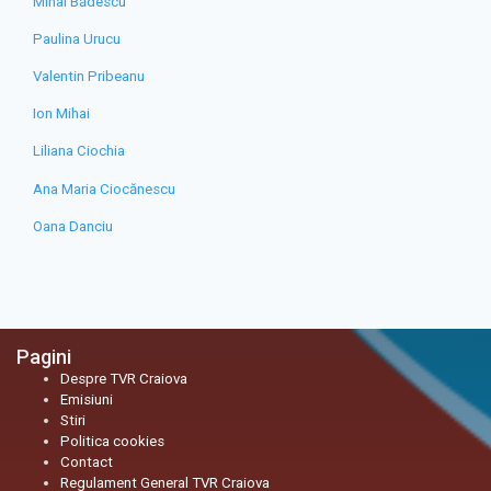
Mihai Bădescu
Paulina Urucu
Valentin Pribeanu
Ion Mihai
Liliana Ciochia
Ana Maria Ciocănescu
Oana Danciu
Pagini
Despre TVR Craiova
Emisiuni
Stiri
Politica cookies
Contact
Regulament General TVR Craiova