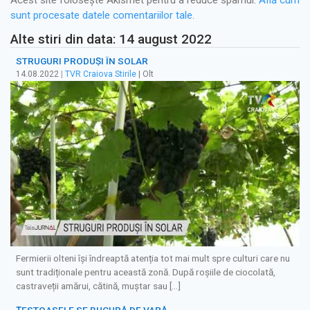
Acest site folosește Akismet pentru a reduce spamul.
Află cum
sunt procesate datele comentariilor tale
.
Alte stiri din data: 14 august 2022
STRUGURI PRODUȘI ÎN SOLAR
14.08.2022
|
TVR Craiova Stirile
| Olt
Fermierii olteni își îndreaptă atenția tot mai mult spre culturi care nu
sunt tradiționale pentru această zonă. După roșiile de ciocolată,
castraveții amărui, cătină, muștar sau […]
ȚESTOASELE SE BUCURĂ DE VARĂ