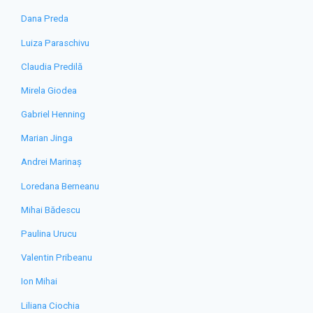
Dana Preda
Luiza Paraschivu
Claudia Predilă
Mirela Giodea
Gabriel Henning
Marian Jinga
Andrei Marinaș
Loredana Berneanu
Mihai Bădescu
Paulina Urucu
Valentin Pribeanu
Ion Mihai
Liliana Ciochia