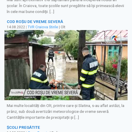
şcolar. În Craiova, toate şcolile sunt pregătite să îşi primească elevii
în cele mai bune condiţii. […]
COD ROȘU DE VREME SEVERĂ
14.08.2022
|
TVR Craiova Stirile
| Olt
Mai multe localități din Olt, printre care și Slatina, s-au aflat astăzi, la
prânz, sub două avertizări meteorologice de vreme severă.
Cantitățile importante de precipitații și […]
ŞCOLI PREGĂTITE