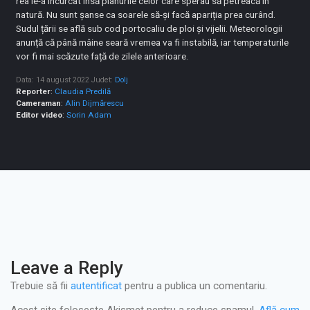
rea le-a încurcat însă planurile celor care sperau să petreacă în
natură. Nu sunt șanse ca soarele să-și facă apariția prea curând.
Sudul țării se află sub cod portocaliu de ploi și vijelii. Meteorologii
anunță că până mâine seară vremea va fi instabilă, iar temperaturile
vor fi mai scăzute față de zilele anterioare.
Data: 14 august 2022
Judet:
Dolj
Reporter
:
Claudia Predilă
Cameraman
:
Alin Dijmărescu
Editor video
:
Sorin Adam
Leave a Reply
Trebuie să fii
autentificat
pentru a publica un comentariu.