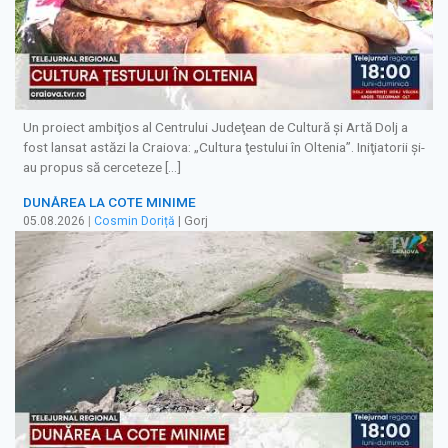
Un proiect ambiţios al Centrului Judeţean de Cultură şi Artă Dolj a
fost lansat astăzi la Craiova: „Cultura ţestului în Oltenia”. Iniţiatorii şi-
au propus să cerceteze […]
DUNĂREA LA COTE MINIME
05.08.2026
|
Cosmin Doriță
| Gorj