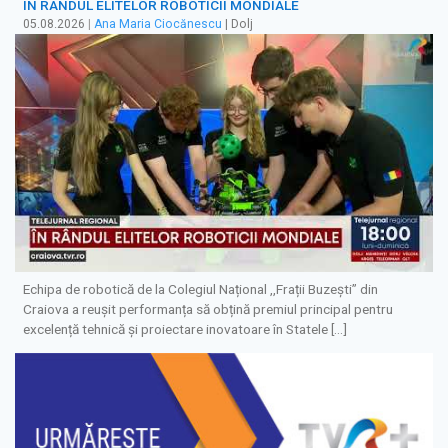
ÎN RÂNDUL ELITELOR ROBOTICII MONDIALE
05.08.2026
|
Ana Maria Ciocănescu
| Dolj
Echipa de robotică de la Colegiul Național ,,Frații Buzești” din
Craiova a reușit performanța să obțină premiul principal pentru
excelență tehnică și proiectare inovatoare în Statele […]