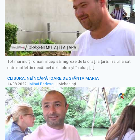
Tot mai mulți români încep să migreze de la oraș la țară. Traiul la sat
este mai ieftin decât cel de la bloc și, în plus, […]
CLISURA, NEÎNCĂPĂTOARE DE SFÂNTA MARIA
14.08.2022
|
Mihai Bădescu
| Mehedinți