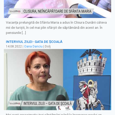
Vacanța prelungită de Sfânta Maria a adus în Clisura Dunării câteva
mii de turiști, în cel mai plin sfârșit de săptămână din acest an. În
pensiunile […]
INTERVIUL ZILEI- GATA DE ŞCOALĂ
14.08.2022
|
Oana Danciu
| Dolj
Mai sunt aproximativ trei săptămâni până la începerea noului an