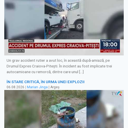
Un grav accident rutier a avut loc, în această după-amiază, pe
Drumul Expres Craiova-Pitești. În incident au fost implicate trei
autocamioane cu remorcă, dintre care unul […]
ÎN STARE CRITICĂ, ÎN URMA UNEI EXPLOZII
06.08.2026
|
Marian Jinga
| Argeș