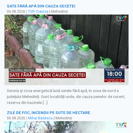
SATE FĂRĂ APĂ DIN CAUZA SECETEI
06.08.2026
|
TVR Craiova
| Mehedinți
Seceta și criza energetică lasă satele fără apă, în zona de nord a
județului Mehedinți. Sunt localități unde, din cauza penelor de curent,
rezerva din bazinele […]
ZILE DE FOC, INCENDII PE SUTE DE HECTARE
06.08.2026
|
Mihai Bădescu
| Mehedinți