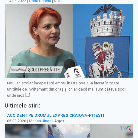
14.08.2022
|
Oana Danciu
| Dolj
Noul an şcolar începe fără emoţii în Craiova. S-a lucrat în toate
unităţile de învăţământ din oraş şi chiar dacă mai sunt câteva şcoli
unde încă […]
Ultimele stiri:
ACCIDENT PE DRUMUL EXPRES CRAIOVA-PITEȘTI
06.08.2026
|
Marian Jinga
| Argeș