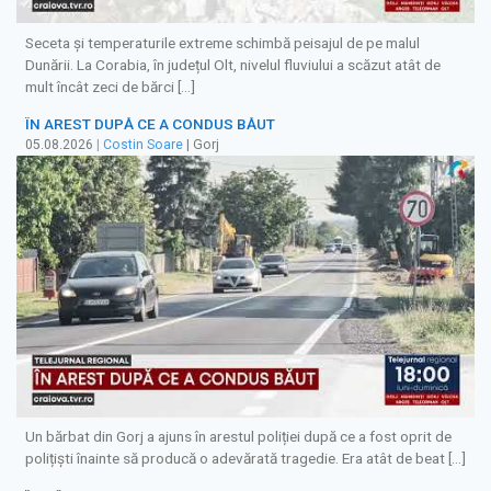
Seceta și temperaturile extreme schimbă peisajul de pe malul
Dunării. La Corabia, în județul Olt, nivelul fluviului a scăzut atât de
mult încât zeci de bărci […]
ÎN AREST DUPĂ CE A CONDUS BĂUT
05.08.2026
|
Costin Soare
| Gorj
Un bărbat din Gorj a ajuns în arestul poliției după ce a fost oprit de
polițiști înainte să producă o adevărată tragedie. Era atât de beat […]