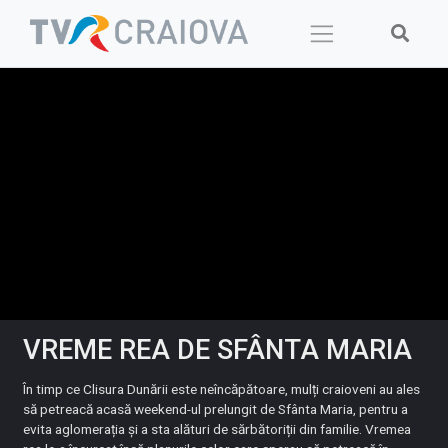
Skip
to
content
VREME REA DE SFÂNTA MARIA
În timp ce Clisura Dunării este neîncăpătoare, mulți craioveni au ales
să petreacă acasă weekend-ul prelungit de Sfânta Maria, pentru a
evita aglomerația și a sta alături de sărbătoriții din familie. Vremea