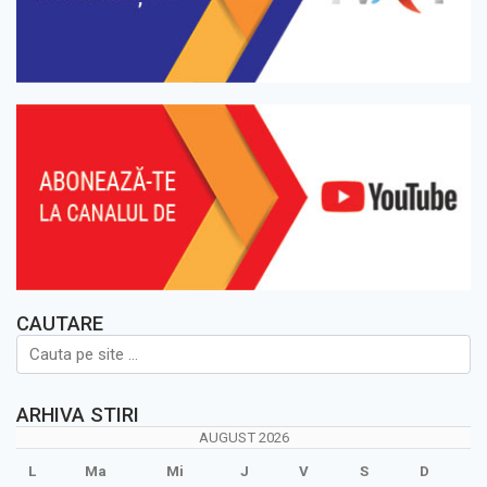
CAUTARE
ARHIVA STIRI
AUGUST 2026
L
Ma
Mi
J
V
S
D