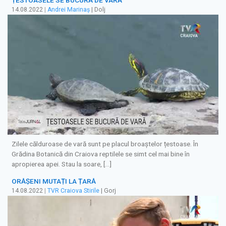
14.08.2022
|
Andrei Marinaș
| Dolj
Zilele călduroase de vară sunt pe placul broaștelor țestoase. În
Grădina Botanică din Craiova reptilele se simt cel mai bine în
apropierea apei. Stau la soare, […]
ORĂȘENI MUTAȚI LA ȚARĂ
14.08.2022
|
TVR Craiova Stirile
| Gorj