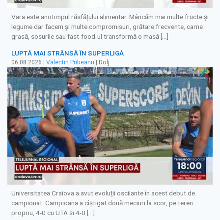
Vara este anotimpul răsfățului alimentar. Mâncăm mai multe fructe și
legume dar facem și multe compromisuri, grătare frecvente, carne
grasă, sosurile sau fast-food-ul transformă o masă […]
LUPTĂ MAI STRÂNSĂ ÎN SUPERLIGĂ
06.08.2026
|
Valentin Pribeanu
| Dolj
Universitatea Craiova a avut evoluții oscilante în acest debut de
campionat. Campioana a cîștigat două meciuri la scor, pe teren
propriu, 4-0 cu UTA și 4-0 […]