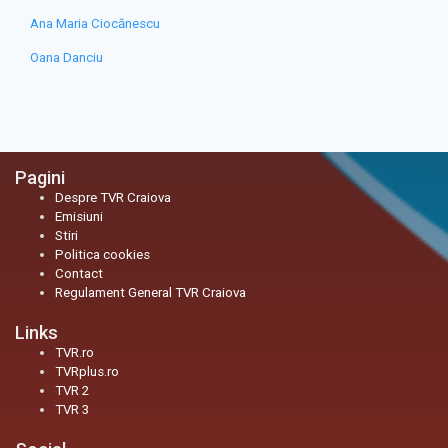
Ana Maria Ciocănescu
Oana Danciu
Pagini
Despre TVR Craiova
Emisiuni
Stiri
Politica cookies
Contact
Regulament General TVR Craiova
Links
TVR.ro
TVRplus.ro
TVR 2
TVR 3