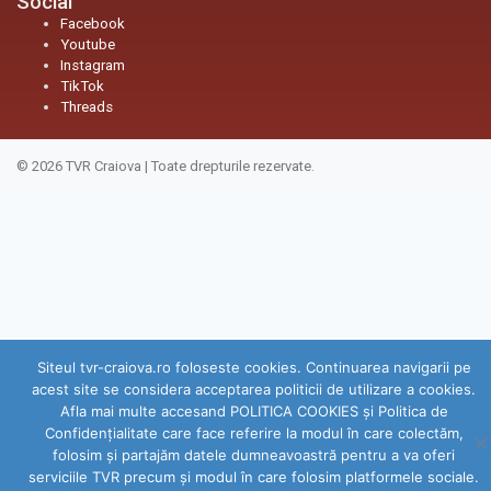
Social
Facebook
Youtube
Instagram
TikTok
Threads
© 2026
TVR Craiova
|
Toate drepturile rezervate.
Siteul tvr-craiova.ro foloseste cookies. Continuarea navigarii pe
acest site se considera acceptarea politicii de utilizare a cookies.
Afla mai multe accesand POLITICA COOKIES și Politica de
Confidenţialitate care face referire la modul în care colectăm,
folosim şi partajăm datele dumneavoastră pentru a va oferi
serviciile TVR precum şi modul în care folosim platformele sociale.