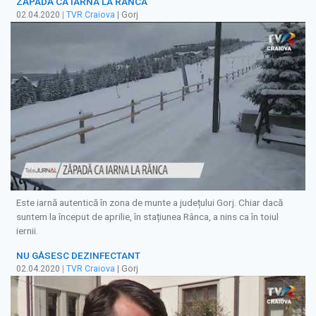
ZĂPADĂ CA IARNA LA RÂNCA
02.04.2020
|
TVR Craiova
| Gorj
Este iarnă autentică în zona de munte a județului Gorj. Chiar dacă
suntem la început de aprilie, în stațiunea Rânca, a nins ca în toiul
iernii.
NU GĂSESC DEZINFECTANT
02.04.2020
|
TVR Craiova
| Gorj