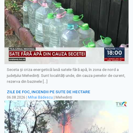
Seceta și criza energetică lasă satele fără apă, în zona de nord a
județului Mehedinți. Sunt localități unde, din cauza penelor de curent,
rezerva din bazinele […]
ZILE DE FOC, INCENDII PE SUTE DE HECTARE
06.08.2026
|
Mihai Bădescu
| Mehedinți