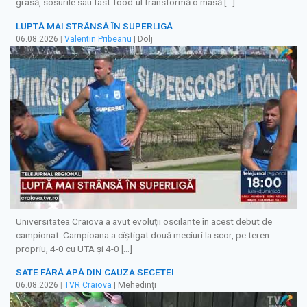
grasă, sosurile sau fast-food-ul transformă o masă […]
LUPTĂ MAI STRÂNSĂ ÎN SUPERLIGĂ
06.08.2026
|
Valentin Pribeanu
| Dolj
Universitatea Craiova a avut evoluții oscilante în acest debut de
campionat. Campioana a cîștigat două meciuri la scor, pe teren
propriu, 4-0 cu UTA și 4-0 […]
SATE FĂRĂ APĂ DIN CAUZA SECETEI
06.08.2026
|
TVR Craiova
| Mehedinți