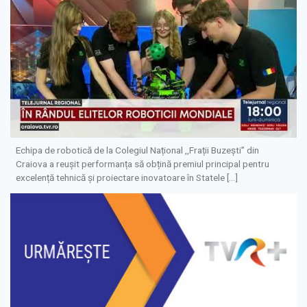
Echipa de robotică de la Colegiul Național ,,Frații Buzești” din
Craiova a reușit performanța să obțină premiul principal pentru
excelență tehnică și proiectare inovatoare în Statele […]