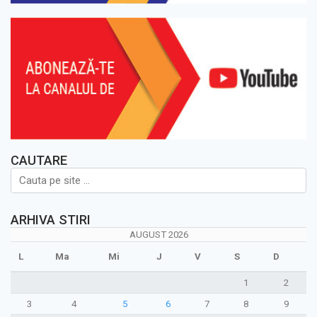
CAUTARE
ARHIVA STIRI
AUGUST 2026
L
Ma
Mi
J
V
S
D
1
2
3
4
5
6
7
8
9