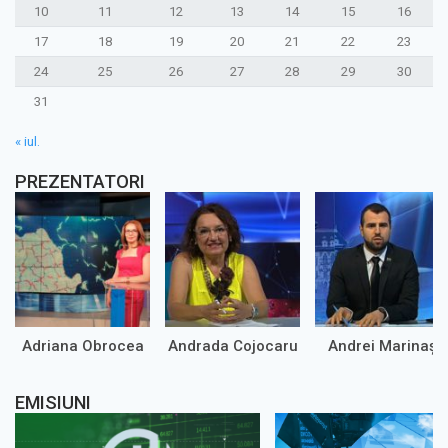
10
11
12
13
14
15
16
17
18
19
20
21
22
23
24
25
26
27
28
29
30
31
« iul.
PREZENTATORI
Adriana Obrocea
Andrada Cojocaru
Andrei Marinaș
EMISIUNI