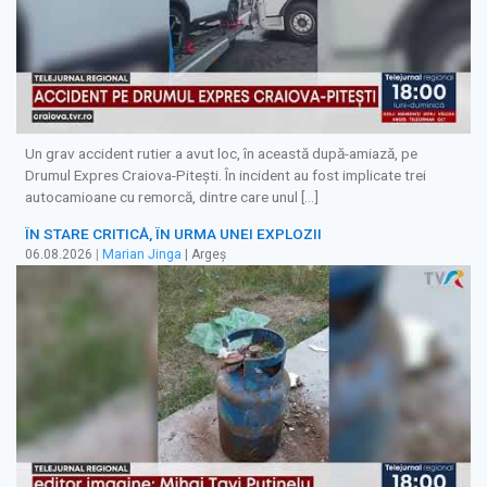
Un grav accident rutier a avut loc, în această după-amiază, pe
Drumul Expres Craiova-Pitești. În incident au fost implicate trei
autocamioane cu remorcă, dintre care unul […]
ÎN STARE CRITICĂ, ÎN URMA UNEI EXPLOZII
06.08.2026
|
Marian Jinga
| Argeș