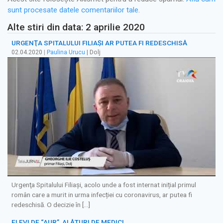
sunt procesate datele comentariilor tale
.
Alte stiri din data: 2 aprilie 2020
URGENŢA SPITALULUI FILIAŞI AR PUTEA FI REDESCHISĂ
02.04.2020
|
Paulina Urucu
| Dolj
Urgenţa Spitalului Filiaşi, acolo unde a fost internat inițial primul
român care a murit in urma infecției cu coronavirus, ar putea fi
redeschisă. O decizie în […]
ELEVI DE “AUR”, ALĂTURI DE MEDICI