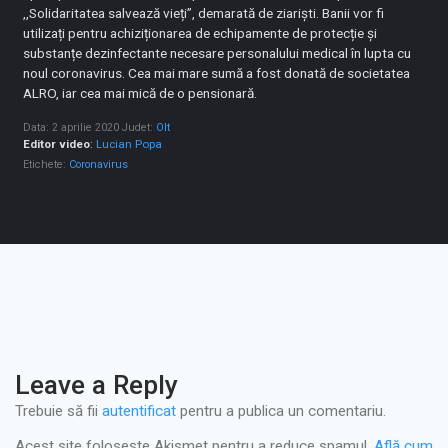
,,Solidaritatea salvează vieți”, demarată de ziariști. Banii vor fi
utilizați pentru achiziționarea de echipamente de protecție și
substanțe dezinfectante necesare personalului medical în lupta cu
noul coronavirus. Cea mai mare sumă a fost donată de societatea
ALRO, iar cea mai mică de o pensionară.
Data: 2 aprilie 2020
Judet:
Olt
Editor video
:
Lucian Popa
Etichete:
Coronavirus
Leave a Reply
Trebuie să fii
autentificat
pentru a publica un comentariu.
Acest site folosește Akismet pentru a reduce spamul.
Află cum