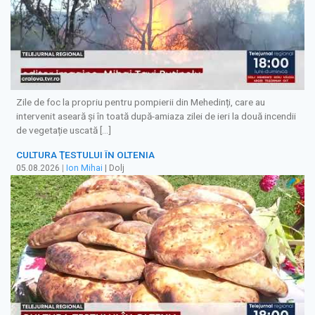
Zile de foc la propriu pentru pompierii din Mehedinți, care au
intervenit aseară și în toată după-amiaza zilei de ieri la două incendii
de vegetație uscată […]
CULTURA ŢESTULUI ÎN OLTENIA
05.08.2026
|
Ion Mihai
| Dolj