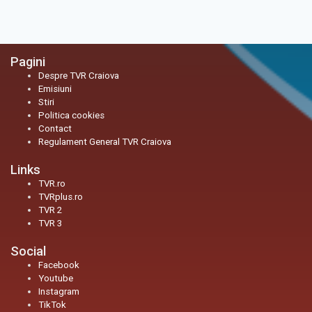
Pagini
Despre TVR Craiova
Emisiuni
Stiri
Politica cookies
Contact
Regulament General TVR Craiova
Links
TVR.ro
TVRplus.ro
TVR 2
TVR 3
Social
Facebook
Youtube
Instagram
TikTok