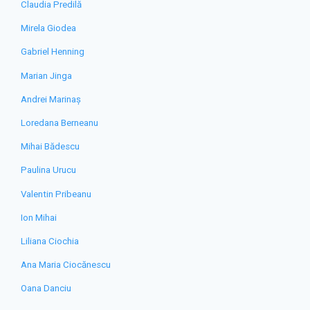
Claudia Predilă
Mirela Giodea
Gabriel Henning
Marian Jinga
Andrei Marinaș
Loredana Berneanu
Mihai Bădescu
Paulina Urucu
Valentin Pribeanu
Ion Mihai
Liliana Ciochia
Ana Maria Ciocănescu
Oana Danciu