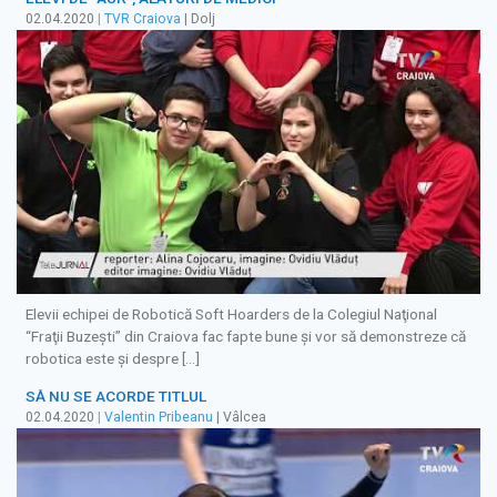
02.04.2020
|
TVR Craiova
| Dolj
Elevii echipei de Robotică Soft Hoarders de la Colegiul Naţional
“Fraţii Buzeşti” din Craiova fac fapte bune şi vor să demonstreze că
robotica este şi despre […]
SĂ NU SE ACORDE TITLUL
02.04.2020
|
Valentin Pribeanu
| Vâlcea