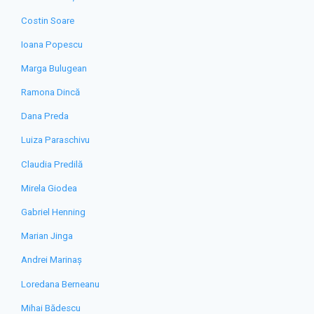
Costin Soare
Ioana Popescu
Marga Bulugean
Ramona Dincă
Dana Preda
Luiza Paraschivu
Claudia Predilă
Mirela Giodea
Gabriel Henning
Marian Jinga
Andrei Marinaș
Loredana Berneanu
Mihai Bădescu