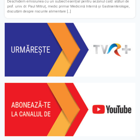
Deschidem emisiunea cu un subiect esențial pentru sezonul cald: alături de
prof. univ. dr. Paul Mitruț, medic primar Medicină Internă și Gastroenterologie,
discutăm despre riscurile alimentare […]