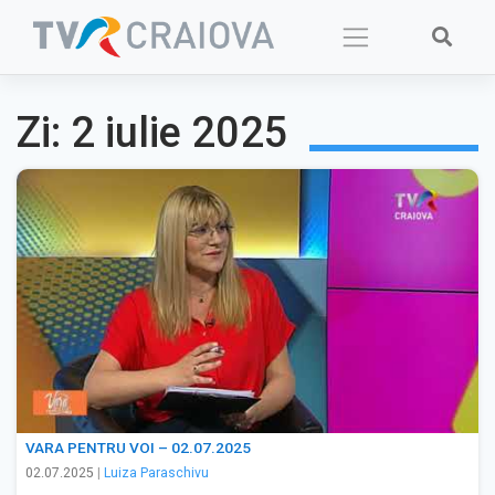
Skip
to
content
Zi:
2 iulie 2025
VARA PENTRU VOI – 02.07.2025
02.07.2025
|
Luiza Paraschivu