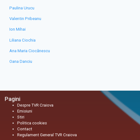
Paulina Urucu
Valentin Pribeanu
Ion Mihai
Liliana Ciochia
Ana Maria Ciocănescu
Oana Danciu
Pagini
Despre TVR Craiova
Emisiuni
Stiri
Politica cookies
Contact
Regulament General TVR Craiova