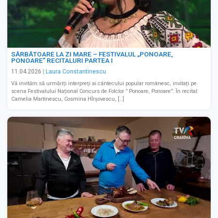
SĂRBĂTOARE LA ZI MARE – FESTIVALUL „PONOARE,
PONOARE” RECITALURI PARTEA I
11.04.2026
|
Laura Constantinescu
Vă invităm să urmăriți interpreți ai cântecului popular românesc, invitați pe
scena Festivalului Național Concurs de Folclor ” Ponoare, Ponoare”. În recital:
Camelia Martinescu, Cosmina HÎrșovescu, […]