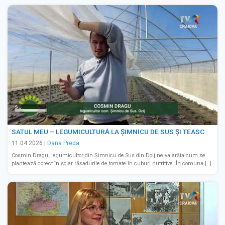
SATUL MEU – LEGUMICULTURĂ LA ȘIMNICU DE SUS ȘI TEASC
11.04.2026
|
Dana Preda
Cosmin Dragu, legumicultor din Șimnicu de Sus din Dolj ne va arăta cum se
plantează corect în solar răsadurile de tomate în cuburi nutritive. În comuna […]