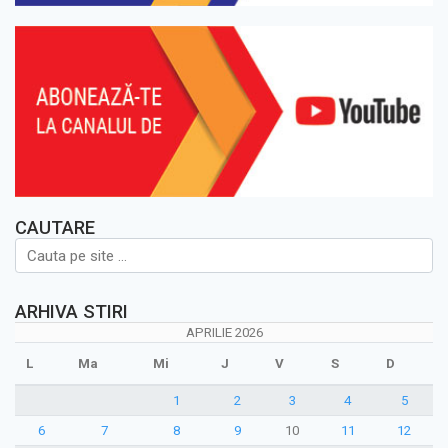
CAUTARE
ARHIVA STIRI
APRILIE 2026
L
Ma
Mi
J
V
S
D
1
2
3
4
5
6
7
8
9
10
11
12