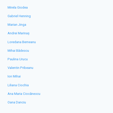
Mirela Giodea
Gabriel Henning
Marian Jinga
Andrei Marinaș
Loredana Berneanu
Mihai Bădescu
Paulina Urucu
Valentin Pribeanu
Ion Mihai
Liliana Ciochia
Ana Maria Ciocănescu
Oana Danciu