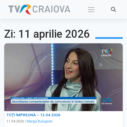
Skip
to
content
Zi:
11 aprilie 2026
TOȚI ÎMPREUNĂ – 12.04.2026
11.04.2026
|
Marga Bulugean