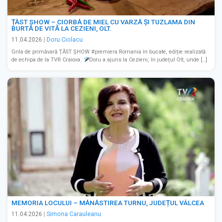
ȚĂST SHOW – CIORBĂ DE MIEL CU VARZĂ ȘI TUZLAMA DIN
BURTĂ DE VITĂ LA CEZIENI, OLT.
11.04.2026
|
Doru Ciolacu
Grila de primăvară ȚĂST ȘHOW #premiera Romania în bucate, ediție realizată
de echipa de la TVR Craiova.
Doru a ajuns la Cezieni, în județul Olt, unde […]
MEMORIA LOCULUI – MĂNĂSTIREA TURNU, JUDEȚUL VÂLCEA
11.04.2026
|
Simona Carauleanu