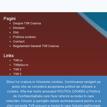
Pagini
Despre TVR Craiova
Emisiuni
Stiri
Politica cookies
Contact
Regulament General TVR Craiova
Links
TVR.ro
TVRplus.ro
TVR 2
TVR 3
Siteul tvr-craiova.ro foloseste cookies. Continuarea navigarii pe
Social
acest site se considera acceptarea politicii de utilizare a
Facebook
cookies. Afla mai multe accesand POLITICA COOKIES și Politica
Youtube
de Confidenţialitate care face referire la modul în care
Instagram
colectăm, folosim şi partajăm datele dumneavoastră pentru a va
TikTok
oferi serviciile TVR precum şi modul în care folosim platformele
Threads