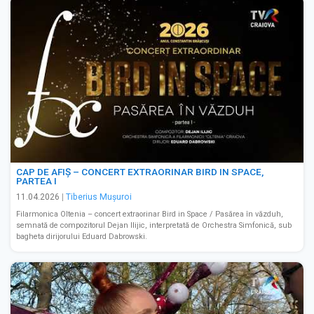
CAP DE AFIȘ – CONCERT EXTRAORINAR BIRD IN SPACE,
PARTEA I
11.04.2026
|
Tiberius Muşuroi
Filarmonica Oltenia – concert extraorinar Bird in Space / Pasărea în văzduh,
semnată de compozitorul Dejan Ilijic, interpretată de Orchestra Simfonică, sub
bagheta dirijorului Eduard Dabrowski.