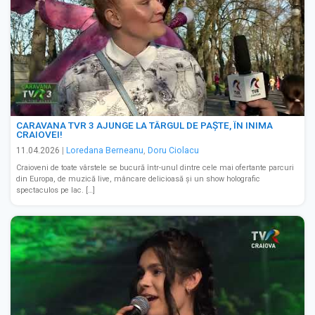
CARAVANA TVR 3 AJUNGE LA TÂRGUL DE PAȘTE, ÎN INIMA
CRAIOVEI!
11.04.2026
|
Loredana Berneanu
,
Doru Ciolacu
Craioveni de toate vârstele se bucură într-unul dintre cele mai ofertante parcuri
din Europa, de muzică live, mâncare delicioasă și un show holografic
spectaculos pe lac. […]