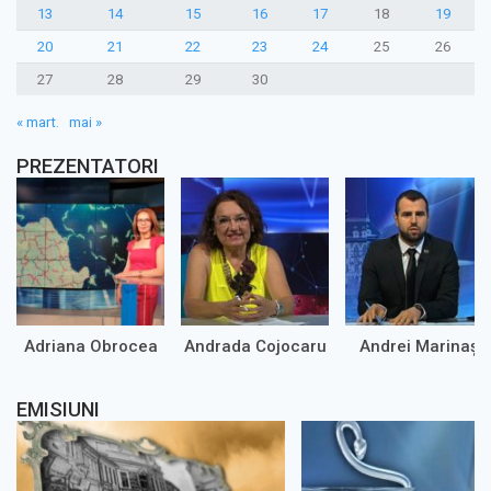
13
14
15
16
17
18
19
20
21
22
23
24
25
26
27
28
29
30
« mart.
mai »
PREZENTATORI
Adriana Obrocea
Andrada Cojocaru
Andrei Marinaș
EMISIUNI