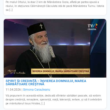
Pe malul Oltului, la doar 2 km de Mănăstirea Cozia, aflată pe partea opusă a
râului, în stațiunea Călimănești-Căciulata stă de pază Mănăstirea Turnu. Istoria
sa […]
SPIRIT ȘI CREDINȚĂ – ÎNVIEREA DOMNULUI, MAREA
SĂRBĂTOARE CREȘTINĂ
11.04.2026
|
Simona Carauleanu
Vă propunem în această ediție, dedicată sfintelor sărbători pascale, să vorbim
despre credință, renaștere, speranță, viață, toleranță, iertare, și să îl celebrăm
pe mântuitorul Iisus Hristos, […]